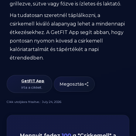
grillezve, sütve vagy főzve is ízletes és laktató.
Ha tudatosan szeretnél táplálkozni, a
csirkemell kiváló alapanyag lehet a mindennapi
étkezésekhez. A GetFIT App segít abban, hogy
pontosan nyomon kövesd a csirkemell
kalóriatartalmát és tápértékét a napi
étrendedben.
GetFIT App
Megosztás
írta a cikket.
Cikk utoljásra frissítve.:
July 24, 2026
Mennyit fedez
100
g
"
Csirkemell
" a