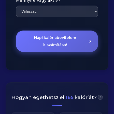
Mennyire vagy aktív?
Napi kalóriabevitelem
kiszámítása!
Hogyan égethetsz el
165
kalóriát?
i