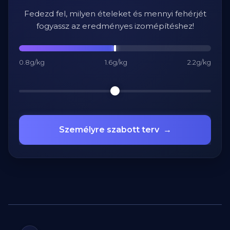
Fedezd fel, milyen ételeket és mennyi fehérjét
fogyassz az eredményes izomépítéshez!
0.8g/kg
1.6g/kg
2.2g/kg
Személyre szabott terv
→