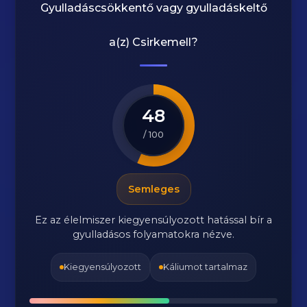
Gyulladáscsökkentő vagy gyulladáskeltő
a(z)
Csirkemell
?
48
/ 100
Semleges
Ez az élelmiszer kiegyensúlyozott hatással bír a
gyulladásos folyamatokra nézve.
Kiegyensúlyozott
Káliumot tartalmaz