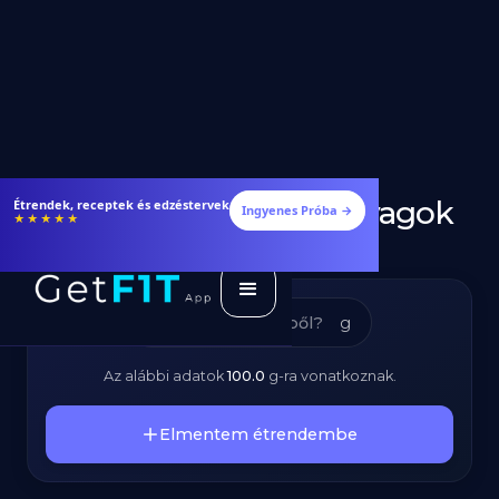
Csirkemell – Tápanyagok
Étrendek, receptek és edzéstervek
Ingyenes Próba →
★★★★★
és Kalóriatartalom
g
Az alábbi adatok
100.0
g
-ra vonatkoznak.
Elmentem étrendembe