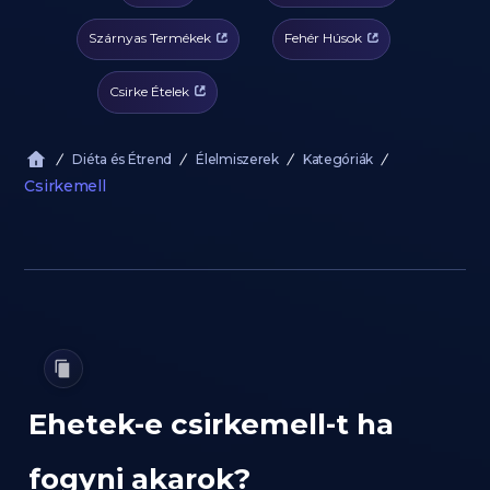
Szárnyas Termékek
Fehér Húsok
Csirke Ételek
Diéta és Étrend
Élelmiszerek
Kategóriák
Csirkemell
Ehetek-e csirkemell-t ha
fogyni akarok?