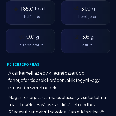
🔥
🥩
165.0
31.0
kcal
g
Kalória
Fehérje
🥔
0.0
🫒
3.6
g
g
Szénhidrát
Zsír
FEHÉRJEFORRÁS
A csirkemell az egyik legnépszerűbb
fehérjeforrás azok körében, akik fogyni vagy
izmosodni szeretnének.
Magas fehérjetartalma és alacsony zsírtartalma
miatt tökéletes választás diétás étrendhez.
Ráadásul rendkívül sokoldalúan elkészíthető: