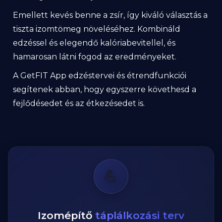
Emellett kevés benne a zsír, így kiváló választás a
tiszta izomtömeg növeléséhez. Kombináld
edzéssel és elegendő kalóriabevitellel, és
hamarosan látni fogod az eredményeket.
A GetFIT App edzéstervei és étrendfunkciói
segítenek abban, hogy egyszerre követhesd a
fejlődésedet és az étkezésedet is.
💪
Izomépítő
táplálkozási terv