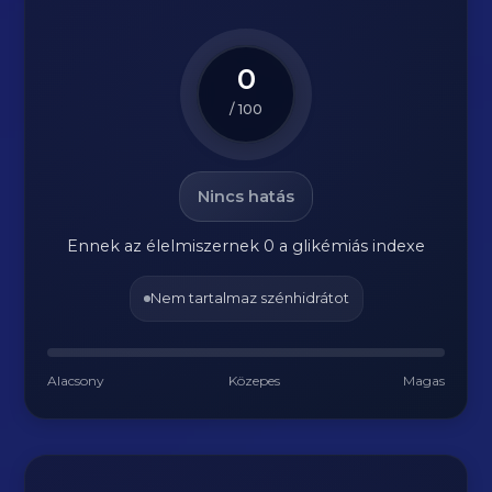
0
/ 100
Nincs hatás
Ennek az élelmiszernek 0 a glikémiás indexe
Nem tartalmaz szénhidrátot
Alacsony
Közepes
Magas