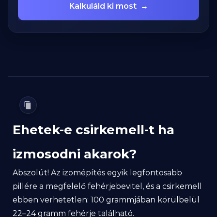
Kalkuláld ki most
→
Ehetek-e csirkemell-t ha
izmosodni akarok?
Abszolút! Az izomépítés egyik legfontosabb
pillére a megfelelő fehérjebevitel, és a csirkemell
ebben verhetetlen: 100 grammjában körülbelül
22–24 gramm fehérje található.