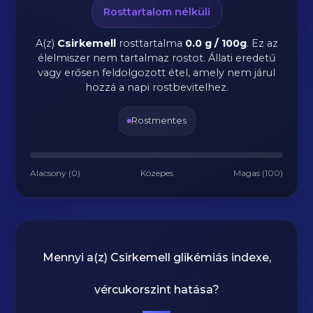
Rosttartalom nélküli
A(z)
Csirkemell
rosttartalma
0.0 g / 100g
.
Ez az
élelmiszer nem tartalmaz rostot. Állati eredetű
vagy erősen feldolgozott étel, amely nem járul
hozzá a napi rostbevitelhez.
Rostmentes
Alacsony (0)
Közepes
Magas (100)
Mennyi a(z)
Csirkemell
glikémiás indexe,
vércukorszint hatása?