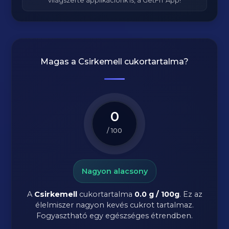
világszerte applikációnk is, a GetFIT App!
Magas a
Csirkemell
cukortartalma?
0
/ 100
Nagyon alacsony
A
Csirkemell
cukortartalma
0.0 g / 100g
. Ez az
élelmiszer nagyon kevés cukrot tartalmaz.
Fogyasztható egy egészséges étrendben.