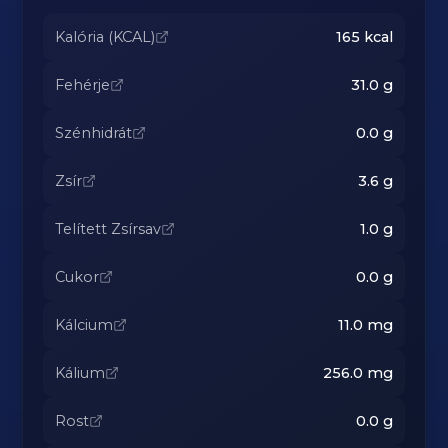
Kalória (KCAL)
165
kcal
Fehérje
31.0
g
Szénhidrát
0.0
g
Zsír
3.6
g
Telített Zsírsav
1.0
g
Cukor
0.0
g
Kálcium
11.0
mg
Kálium
256.0
mg
Rost
0.0
g