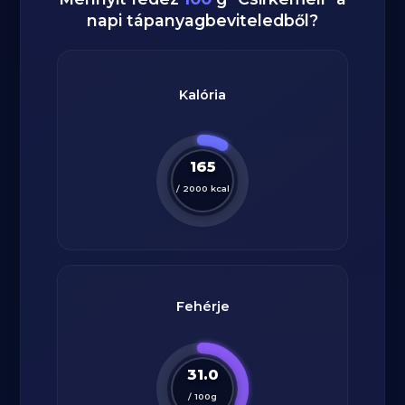
napi tápanyagbeviteledből?
Kalória
165
/
2000
kcal
Fehérje
31.0
/
100
g