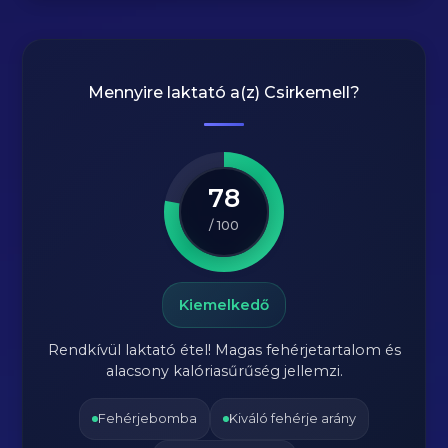
Mennyire laktató a(z)
Csirkemell
?
78
/ 100
Kiemelkedő
Rendkívül laktató étel! Magas fehérjetartalom és
alacsony kalóriasűrűség jellemzi.
Fehérjebomba
Kiváló fehérje arány