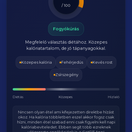
/ 100
Fogyókúrás
Megfelelő választás diétához. Közepes
kalóriatartalom, de jó tápanyagokkal.
Közepes kalória
Fehérjedús
Kevés rost
Zsírszegény
Diétás
Közepes
Hizlaló
Nincsen olyan étel ami kifejezetten direktbe hízást
okoz. Ha kalória többletben eszel akkor fogsz csak
hízni, minden étel szabad enni csak figyelni kell napi
kalóriabeviteledet. Ebben segít több ezreknek