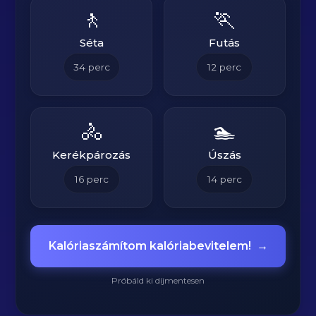
🚶
🏃
Séta
Futás
34
perc
12
perc
🚴
🏊
Kerékpározás
Úszás
16
perc
14
perc
Kalóriaszámítom kalóriabevitelem!
→
Próbáld ki díjmentesen