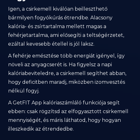
Igen, a csirkemell kiválóan beilleszthető
bármilyen fogyókúrás étrendbe. Alacsony
kalória- és zsírtartalma mellett magas a
fehérjetartalma, ami elősegíti a teltségérzetet,
ezáltal kevesebb étellel is jól laksz.
A fehérje emésztése több energiát igényel, így
növeli az anyagcserét is. Ha figyelsz a napi
kalóriabeviteledre, a csirkemell segíthet abban,
hogy deficitben maradj, miközben izomvesztés
nélkül fogyj.
A GetFIT App kalóriaszámláló funkciója segít
ebben: csak rögzítsd az elfogyasztott csirkemell
mennyiségét, és máris láthatod, hogy hogyan
illeszkedik az étrendedbe.