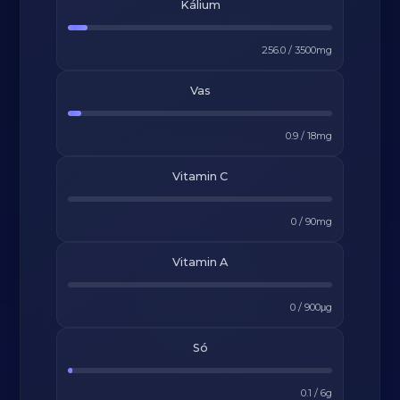
Kálium
256.0
/
3500
mg
Vas
0.9
/
18
mg
Vitamin C
0
/
90
mg
Vitamin A
0
/
900
μg
Só
0.1
/
6
g