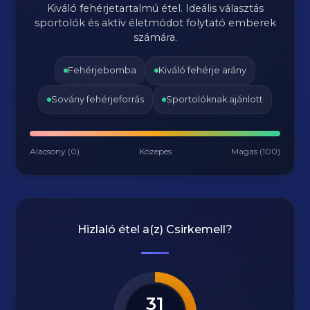
Kiváló fehérjetartalmú étel. Ideális választás
sportolók és aktív életmódot folytató emberek
számára.
Fehérjebomba
Kiváló fehérje arány
Sovány fehérjeforrás
Sportolóknak ajánlott
Alacsony (0)
Közepes
Magas (100)
Hizlaló étel a(z)
Csirkemell
?
31