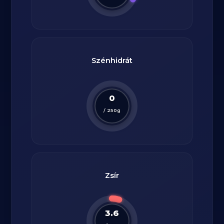
Szénhidrát
0
/
250
g
Zsír
3.6