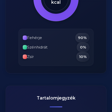
kcal
Fehérje
90%
Szénhidrát
0%
Zsír
10%
Tartalomjegyzék