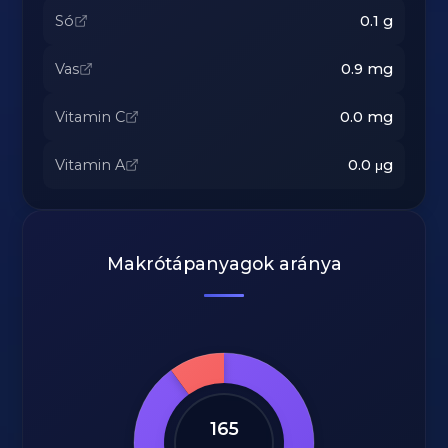
Só
0.1
g
Vas
0.9
mg
Vitamin C
0.0
mg
Vitamin A
0.0
μg
Makrótápanyagok aránya
165