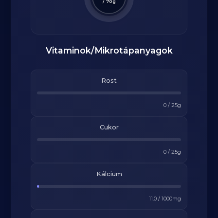
/
70
g
Vitaminok/Mikrotápanyagok
Rost
0
/
25
g
Cukor
0
/
25
g
Kálcium
11.0
/
1000
mg