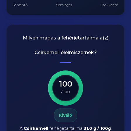
Serkentő
Semleges
Csökkentő
Milyen magas a fehérjetartalma a(z)
Csirkemell
élelmiszernek?
100
/ 100
Kiváló
A
Csirkemell
fehérjetartalma
31.0 g / 100g
.