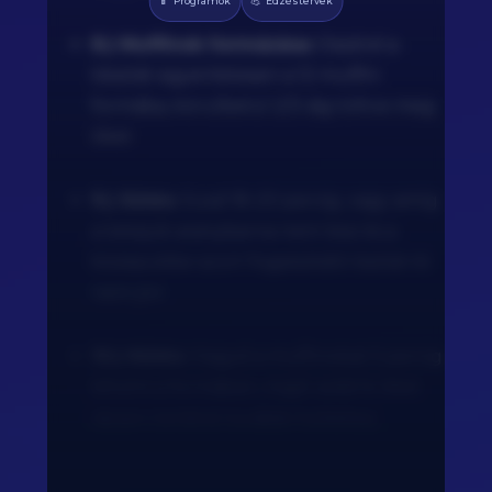
📱
💪
Programok
Edzéstervek
8.) Muffinok formázása:
Oszd el a
tésztát egyenletesen a 12 muffin
formába, körülbelül 2/3-áig töltve meg
őket.
9.) Sütés:
Süsd 18-20 percig, vagy amíg
a tetejük aranybarna nem lesz és a
közepükbe szúrt fogpiszkáló tisztán ki
nem jön.
10.) Hűtés:
Hagyd a muffinokat 5 percig
kihűlni a formában, majd vedd ki őket
rácson történő további hűléshez.