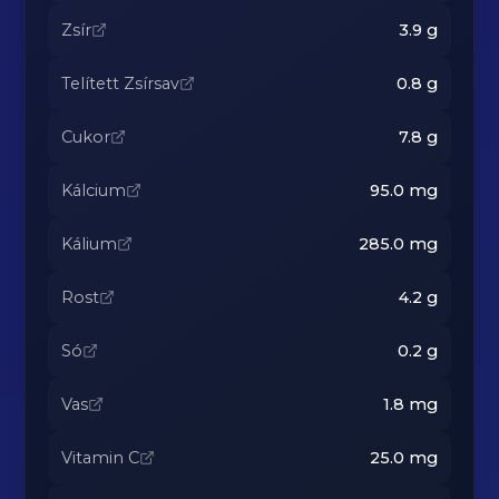
Zsír
3.9
g
Telített Zsírsav
0.8
g
Cukor
7.8
g
Kálcium
95.0
mg
Kálium
285.0
mg
Rost
4.2
g
Só
0.2
g
Vas
1.8
mg
Vitamin C
25.0
mg