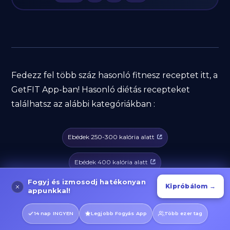
Fedezz fel több száz hasonló fitnesz receptet itt, a
GetFIT App-ban! Hasonló diétás recepteket
találhatsz az alábbi kategóriákban :
Ebédek 250-300 kalória alatt
Ebédek 400 kalória alatt
Fogyj és izmosodj hatékonyan
Kipróbálom →
Ebédek 500 kalória alatt
appunkkal!
Ebédek 600 kalória alatt
14 nap INGYEN
Legjobb Fogyás App
Több ezer tag