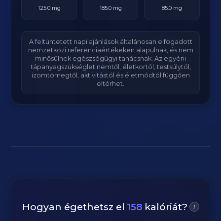
125.0 mg
185.0 mg
85.0 mg
A feltüntetett napi ajánlások általánosan elfogadott
nemzetközi referenciaértékeken alapulnak, és nem
minősülnek egészségügyi tanácsnak. Az egyéni
tápanyagszükséglet nemtől, életkortól, testsúlytól,
izomtömegtől, aktivitástól és életmódtól függően
eltérhet.
Hogyan égethetsz el
158
kalóriát?
i