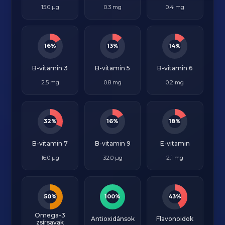
15.0 µg
0.3 mg
0.4 mg
16%
13%
14%
B-vitamin 3
B-vitamin 5
B-vitamin 6
2.5 mg
0.8 mg
0.2 mg
32%
16%
18%
B-vitamin 7
B-vitamin 9
E-vitamin
16.0 µg
32.0 µg
2.1 mg
50%
100%
43%
Omega-3
Antioxidánsok
Flavonoidok
zsírsavak