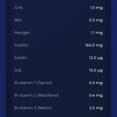
Cink
1.5
mg
Réz
0.3
mg
Mangán
1.1
mg
Foszfor
165.0
mg
Szelén
12.0
µg
Jód
15.0
µg
B-vitamin 1 (Tiamin)
0.3
mg
B-vitamin 2 (Riboflavin)
0.4
mg
B-vitamin 3 (Niacin)
2.5
mg