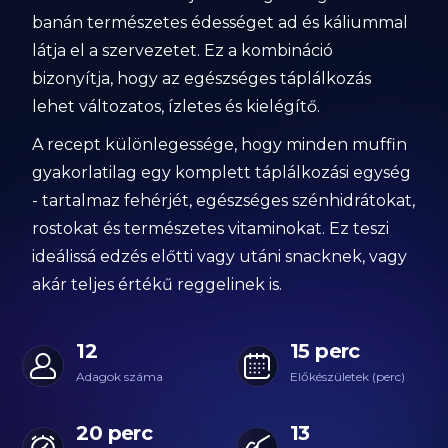
banán természetes édességet ad és káliummal
látja el a szervezetet. Ez a kombináció
bizonyítja, hogy az egészséges táplálkozás
lehet változatos, ízletes és kielégítő.
A recept különlegessége, hogy minden muffin
gyakorlatilag egy komplett táplálkozási egység
- tartalmaz fehérjét, egészséges szénhidrátokat,
rostokat és természetes vitaminokat. Ez teszi
ideálissá edzés előtti vagy utáni snacknek, vagy
akár teljes értékű reggelinek is.
12
15 perc
Adagok száma
Előkészületek (perc)
20 perc
13