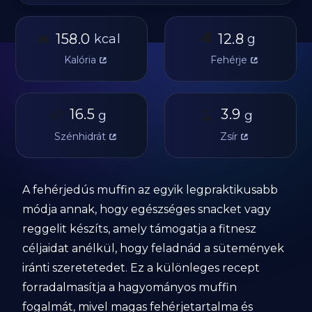
🔥
🥩
158.0
12.8
kcal
g
Kalória
Fehérje
🥔
16.5
🫒
3.9
g
g
Szénhidrát
Zsír
A fehérjedús muffin az egyik legpraktikusabb
módja annak, hogy egészséges snacket vagy
reggelit készíts, amely támogatja a fitnesz
céljaidat anélkül, hogy feladnád a sütemények
iránti szeretetedet. Ez a különleges recept
forradalmasítja a hagyományos muffin
fogalmát, mivel magas fehérjetartalma és