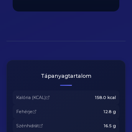
Tápanyagtartalom
Kalória (KCAL)
158.0
kcal
Fehérje
12.8
g
Szénhidrát
16.5
g