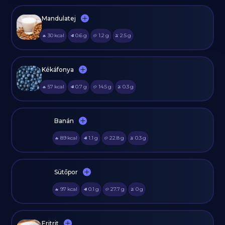
Mandulatej
30
kcal
0.6
g
1.2
g
2.5
g
🔥
🥩
🥔
🫒
Kékáfonya
57
kcal
0.7
g
14.5
g
0.3
g
🔥
🥩
🥔
🫒
Banán
89
kcal
1.1
g
22.8
g
0.3
g
🔥
🥩
🥔
🫒
Sütőpor
97
kcal
0.1
g
27.7
g
0
g
🔥
🥩
🥔
🫒
Eritrit