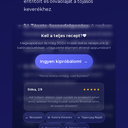
eritritolt és olivaolajat a tojásos
keverékhez.
5.) Tészta összedolgozása:
A nedves
hozzávalókat fokozatosan keverd bele
Kell a teljes recept?💙
a száraz keverékbe, csak annyira, hogy
Megkapod ezt és még 300+ másik diétás receptünk is
kalóriakövetéssel, világszerte elismert étrend appunkban!
összeérjenek - ne keverd túl.
Ingyen kipróbálom!
→
6.) Banán előkészítése:
A banánt vágd
apró kockákra, hogy egyenletesen
*Nincs kötelezettség, csak fejlődés*
oszoljon el a tésztában.
Balázs, 38
★★★★★
Végre tudom pontosan mennyi fehérjét eszem
7.) Gyümölcsök beforgatása:
naponta. A kaloriaszámláló sokat segít, előtte
össze-vissza zabáltam...
Gyengéden forgasd bele a friss áfonyát
és banán kockákat a tésztába, ügyelve,
🍳
📊
🥗
Receptek
Kalória Követés
Tápanyag Napló
hogy ne törjenek össze.