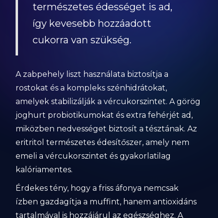
természetes édességet is ad,
így kevesebb hozzáadott
cukorra van szükség.
A zabpehely liszt használata biztosítja a
rostokat és a kompleks szénhidrátokat,
amelyek stabilizálják a vércukorszintet. A görög
joghurt probiotikumokat és extra fehérjét ad,
miközben nedvességet biztosít a tésztának. Az
eritritol természetes édesítőszer, amely nem
emeli a vércukorszintet és gyakorlatilag
kalóriamentes.
Érdekes tény, hogy a friss áfonya nemcsak
ízben gazdagítja a muffint, hanem antioxidáns
tartalmával is hozzájárul az egészséghez. A