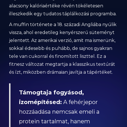
alacsony kalóriaértéke révén tökéletesen
illeszkedik egy tudatos táplálkozási programba.
A muffin története a 18. századi Angliába nyúlik
vissza, ahol eredetileg kenyérszerű süteményt
jelentett. Az amerikai verzió, amit ma ismerünk,
sokkal édesebb és puhább, de sajnos gyakran
tele van cukorral és finomított liszttel. Ez a
fitnesz változat megtartja a klasszikus textúrát
és ízt, miközben drámaian javítja a tápértéket.
Támogtaja fogyásod,
izomépítésed:
A fehérjepor
hozzáadása nemcsak emeli a
protein tartalmat, hanem