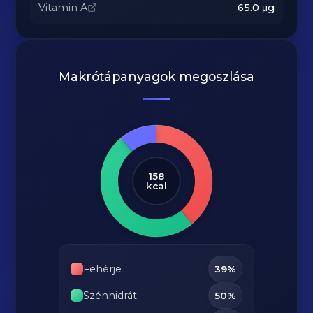
Vitamin A
65.0
μg
Makrótápanyagok megoszlása
158
kcal
Fehérje
39%
Szénhidrát
50%