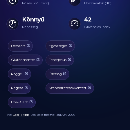
Főzési idő (perc)
Hozzávalók (db)
Könnyű
42
Nehézség
Glikémiás index
Desszert
Egészséges
Gluténmentes
Fehérjedús
Reggeli
Édesség
Rágcsa
Szénhidrátcsökkentett
Low-Carb
Írta:
GetFIT App
Utoljásra frissítve:
July 24, 2026