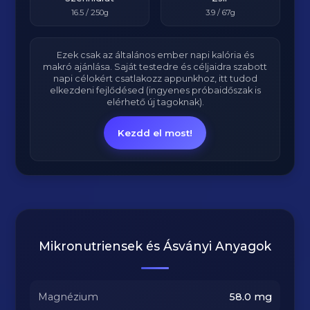
16.5
/ 250g
3.9
/ 67g
Ezek csak az általános ember napi kalória és
makró ajánlása. Saját testedre és céljaidra szabott
napi célokért csatlakozz appunkhoz, itt tudod
elkezdeni fejlődésed (ingyenes próbaidőszak is
elérhető új tagoknak).
Kezdd el most!
Mikronutriensek és Ásványi Anyagok
Magnézium
58.0
mg