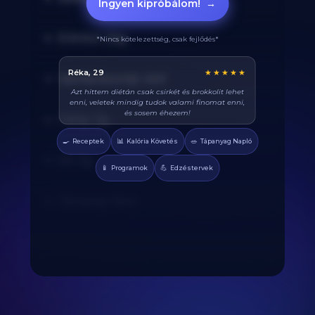
Ingyen kipróbálom!
→
Eritritol: 25g
*Nincs kötelezettség, csak fejlődés*
Balázs, 38
★★★★★
Vanília kivonat: 4ml
Végre tudom pontosan mennyi fehérjét eszem
naponta. A kaloriaszámláló sokat segít, előtte
össze-vissza zabáltam...
Fahéj: 3g
🍳
📊
🥗
Receptek
Kalória Követés
Tápanyag Napló
Só: 2g
📱
💪
Programok
Edzéstervek
Olivaolaj: 15ml