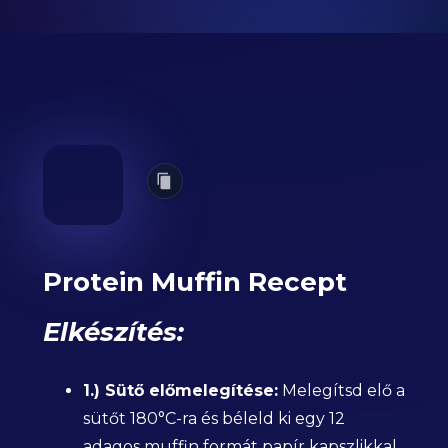
Protein Muffin Recept
Elkészítés:
1.) Sütő előmelegítése:
Melegítsd elő a
sütőt 180°C-ra és béleld ki egy 12
adagos muffin formát papír kapszlikkal