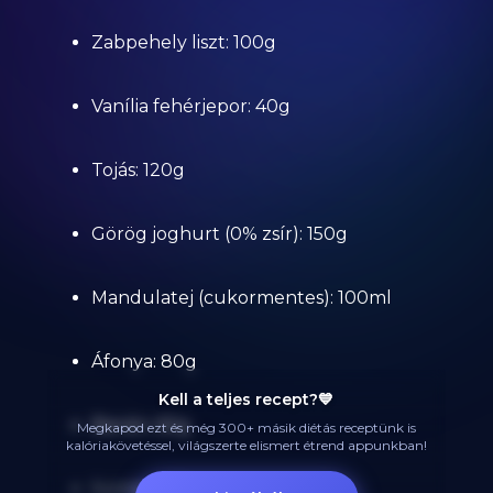
Zabpehely liszt: 100g
Vanília fehérjepor: 40g
Tojás: 120g
Görög joghurt (0% zsír): 150g
Mandulatej (cukormentes): 100ml
Áfonya: 80g
Kell a teljes recept?💙
Banán: 60g
Megkapod ezt és még 300+ másik diétás receptünk is
kalóriakövetéssel, világszerte elismert étrend appunkban!
Sütőpor: 8g