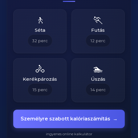
🚶
🏃
Séta
Futás
32
perc
12
perc
🚴
🏊
Kerékpározás
Úszás
15
perc
14
perc
Személyre szabott kalóriaszámítás
→
ingyenes online kalkulátor