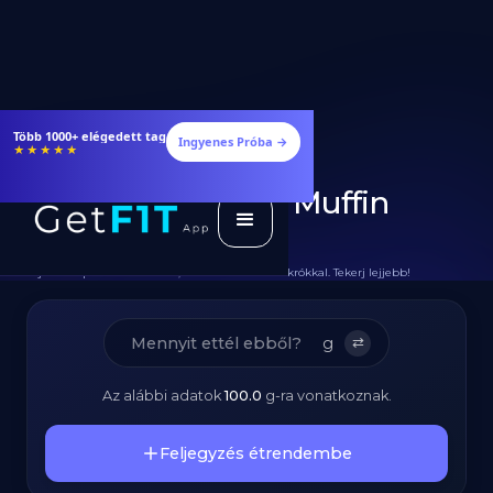
Étrendek, receptek és edzéstervek
Ingyenes Próba →
★★★★★
Diétás Fehérjedús Muffin
Recept
Teljes Recept Hozzávalókkal, Elkészítéssel és Makrókkal. Tekerj lejjebb!
g
⇄
Az alábbi adatok
100.0
g
-ra vonatkoznak.
Feljegyzés étrendembe