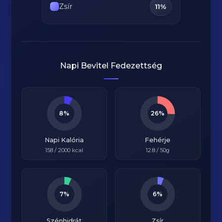
Zsír
11%
Napi Bevitel Fedezettség
8%
26%
Napi Kalória
Fehérje
158
/
2000
kcal
12.8
/ 50g
7%
6%
Szénhidrát
Zsír