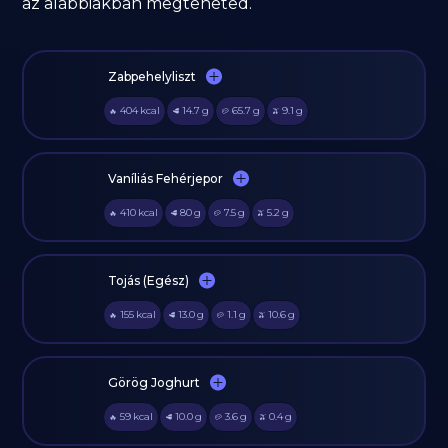
az alábbiakban megteheted.
Zabpehelyliszt
404
kcal
14.7
g
65.7
g
9.1
g
🔥
🥩
🥔
🫒
Vaníliás Fehérjepor
410
kcal
80
g
7.5
g
5.2
g
🔥
🥩
🥔
🫒
Tojás (Egész)
155
kcal
13.0
g
1.1
g
10.6
g
🔥
🥩
🥔
🫒
Görög Joghurt
59
kcal
10.0
g
3.6
g
0.4
g
🔥
🥩
🥔
🫒