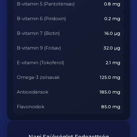
B-vitamin 5 (Pantoténsav)
0.8
mg
B-vitamin 6 (Piridoxin)
0.2
mg
B-vitamin 7 (Biotin)
16.0
µg
B-vitamin 9 (Folsav)
32.0
µg
E-vitamin (Tokoferol)
2.1
mg
Omega-3 zsírsavak
125.0
mg
Antioxidánsok
185.0
mg
Flavonoidok
85.0
mg
Napi Szükséglet Fedezettség