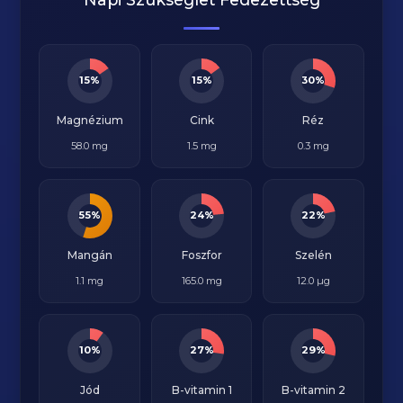
15%
15%
30%
Magnézium
Cink
Réz
58.0 mg
1.5 mg
0.3 mg
55%
24%
22%
Mangán
Foszfor
Szelén
1.1 mg
165.0 mg
12.0 µg
10%
27%
29%
Jód
B-vitamin 1
B-vitamin 2