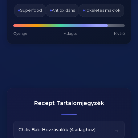
Superfood
Antioxidáns
Tökéletes makrók
Gyenge
Átlagos
Kiváló
Recept Tartalomjegyzék
→
Chilis Bab Hozzávalók (4 adaghoz)