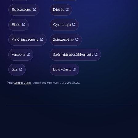
Egészséges
Diétás
Ebéd
Gyorskaja
Kalóriaszegény
Zsírszegény
Vacsora
Szénhidrátcsökkentett
Sós
Low-Carb
Írta:
GetFIT App
Utoljásra frissítve:
July 24, 2026