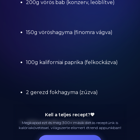
200g vörös bab (konzerv, leöblítve)
150g vöröshagyma (finomra vágva)
100g kaliforniai paprika (felkockázva)
2 gerezd fokhagyma (zúzva)
Kell a teljes recept?💙
400g paradicsom konzerv
Megkapod ezt és még 300+ másik diétás receptünk is
kalóriakövetéssel, világszerte elismert étrend appunkban!