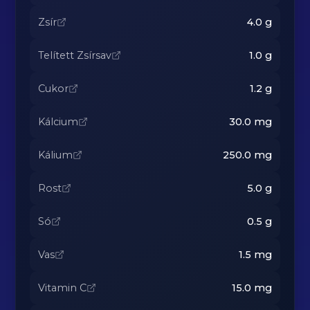
Zsír
4.0
g
Telített Zsírsav
1.0
g
Cukor
1.2
g
Kálcium
30.0
mg
Kálium
250.0
mg
Rost
5.0
g
Só
0.5
g
Vas
1.5
mg
Vitamin C
15.0
mg