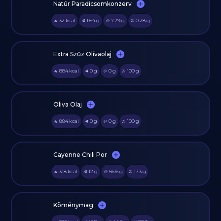
Natúr Paradicsomkonzerv
32
kcal
1.64
g
7.29
g
0.28
g
🔥
🥩
🥔
🫒
Extra Szűz Olívaolaj
884
kcal
0
g
0
g
100
g
🔥
🥩
🥔
🫒
Oliva Olaj
884
kcal
0
g
0
g
100
g
🔥
🥩
🥔
🫒
Cayenne Chili Por
318
kcal
12
g
56.6
g
17.3
g
🔥
🥩
🥔
🫒
Köménymag