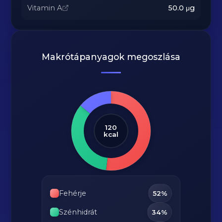
Vitamin A
50.0
μg
Makrótápanyagok megoszlása
120
kcal
Fehérje
52%
Szénhidrát
34%