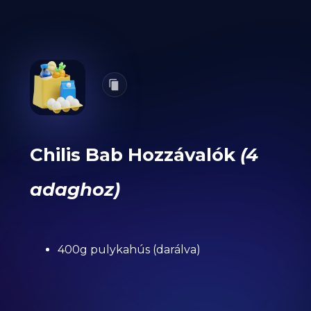
Chilis Bab Hozzávalók
(4
adaghoz)
400g pulykahús (darálva)