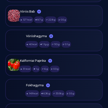
Vörös Bab
127
kcal
8.7
g
22.8
g
0.5
g
🔥
🥩
🥔
🫒
Vöröshagyma
40
kcal
1.1g
g
9.3
g
0.1
g
🔥
🥩
🥔
🫒
Kaliforniai Paprika
31
kcal
1
g
6
g
0.3
g
🔥
🥩
🥔
🫒
Fokhagyma
149
kcal
6.36
g
33.06
g
0.5
g
🔥
🥩
🥔
🫒