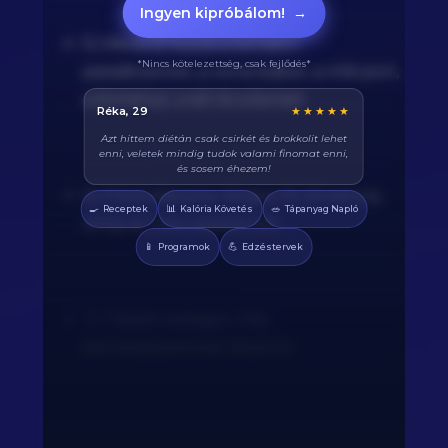
Ingyen kipróbálom!
→
5.) Keverd hozzá a konzerv
*Nincs kötelezettség, csak fejlődés*
paradicsomot, a vörös babot, a chili port,
a köményt, a sót és a borsot.
Balázs, 38
★★★★★
Végre tudom pontosan mennyi fehérjét eszem
naponta. A kaloriaszámláló sokat segít, előtte
össze-vissza zabáltam...
6.) Főzd alacsony lángon 15-20 percig,
🍳
📊
🥗
Receptek
Kalória Követés
Tápanyag Napló
amíg az ízek összeérnek.
📱
💪
Programok
Edzéstervek
7.) Tálald melegen, friss
petrezselyemmel díszítve.