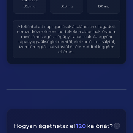
50.0 mg
30.0 mg
10.0 mg
A feltüntetett napi ajánlások általánosan elfogadott
nemzetközi referenciaértékeken alapulnak, és nem
minősülnek egészségügyi tanácsnak. Az egyéni
tápanyagszükséglet nemtől, életkortól, testsúlytól,
izomtömegtől, aktivitástól és életmódtól függően
eltérhet.
Hogyan égethetsz el
120
kalóriát?
i