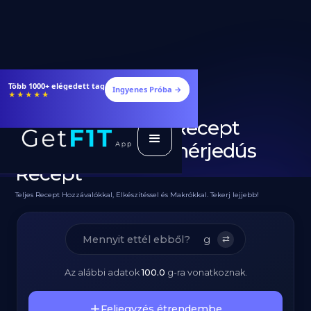
Étrendek, receptek és edzéstervek
Ingyenes Próba →
★★★★★
Diétás Chilis Bab Recept
Pulykahússal - Fehérjedús
Recept
Teljes Recept Hozzávalókkal, Elkészítéssel és Makrókkal. Tekerj lejjebb!
g
⇄
Az alábbi adatok
100.0
g
-ra vonatkoznak.
Feljegyzés étrendembe