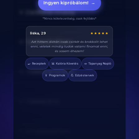
Ingyen kipróbálom!
→
2 evőkanál olívaolaj
*Nincs kötelezettség, csak fejlődés*
Balázs, 38
★★★★★
1 evőkanál chili por
Végre tudom pontosan mennyi fehérjét eszem
naponta. A kaloriaszámláló sokat segít, előtte
össze-vissza zabáltam...
🍳
📊
🥗
Receptek
Kalória Követés
Tápanyag Napló
1 teáskanál kömény
📱
💪
Programok
Edzéstervek
1 teáskanál só
1/2 teáskanál bors