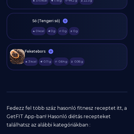
375
kcal
17.8
g
44.2
g
22.3
g
🔥
🥩
🥔
🫒
Só (Tengeri só)
0
kcal
0
g
0
g
0
g
🔥
🥩
🥔
🫒
Feketebors
3
kcal
0.11
g
0.64
g
0.06
g
🔥
🥩
🥔
🫒
Fedezz fel több száz hasonló fitnesz receptet itt, a
GetFIT App-ban! Hasonló diétás recepteket
találhatsz az alábbi kategóriákban :