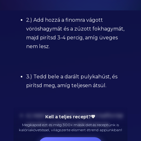
2.) Add hozzá a finomra vágott
vöröshagymát és a zúzott fokhagymát,
majd pirítsd 3-4 percig, amíg üveges
nem lesz.
3.) Tedd bele a darált pulykahúst, és
pirítsd meg, amíg teljesen átsül.
4.) Add hozzá a felkockázott kaliforniai
Kell a teljes recept?💙
paprikát, és főzd további 5 percig.
Megkapod ezt és még 300+ másik diétás receptünk is
kalóriakövetéssel, világszerte elismert étrend appunkban!