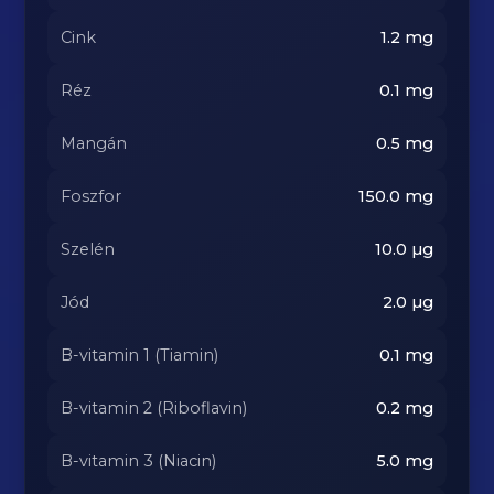
Cink
1.2
mg
Réz
0.1
mg
Mangán
0.5
mg
Foszfor
150.0
mg
Szelén
10.0
µg
Jód
2.0
µg
B-vitamin 1 (Tiamin)
0.1
mg
B-vitamin 2 (Riboflavin)
0.2
mg
B-vitamin 3 (Niacin)
5.0
mg