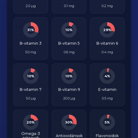
2.0 µg
0.1 mg
0.2 mg
31%
10%
29%
B-vitamin 3
B-vitamin 5
B-vitamin 6
5.0 mg
0.6 mg
0.4 mg
10%
10%
4%
B-vitamin 7
B-vitamin 9
E-vitamin
5.0 µg
20.0 µg
0.5 mg
20%
30%
5%
Omega-3
Antioxidánsok
Flavonoidok
zsírsavak