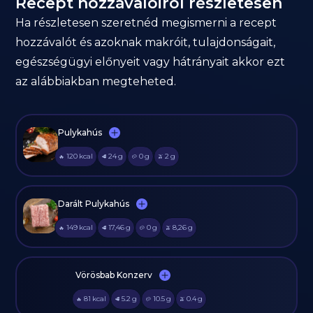
Recept hozzávalóiról részletesen
Ha részletesen szeretnéd megismerni a recept
hozzávalót és azoknak makróit, tulajdonságait,
egészségügyi előnyeit vagy hátrányait akkor ezt
az alábbiakban megteheted.
Pulykahús
120
kcal
24
g
0
g
2
g
🔥
🥩
🥔
🫒
Darált Pulykahús
149
kcal
17,46
g
0
g
8,26
g
🔥
🥩
🥔
🫒
Vörösbab Konzerv
81
kcal
5.2
g
10.5
g
0.4
g
🔥
🥩
🥔
🫒