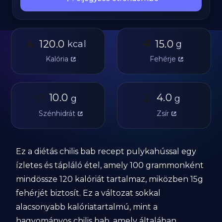
🔥
🥩
120.0
15.0
kcal
g
Kalória
Fehérje
🥔
10.0
🫒
4.0
g
g
Szénhidrát
Zsír
Ez a diétás chilis bab recept pulykahússal egy
ízletes és tápláló étel, amely 100 grammonként
mindössze 120 kalóriát tartalmaz, miközben 15g
fehérjét biztosít. Ez a változat sokkal
alacsonyabb kalóriatartalmú, mint a
hagyományos chilis bab, amely általában