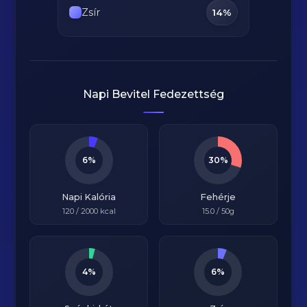
Zsír
14%
Napi Bevitel Fedezettség
6%
30%
Napi Kalória
Fehérje
120
/
2000
kcal
15.0
/ 50g
4%
6%