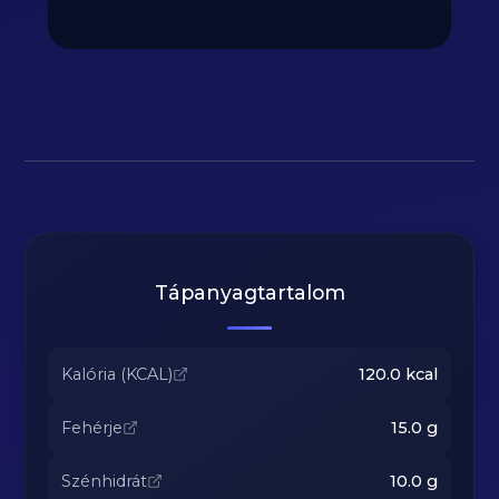
Tápanyagtartalom
Kalória (KCAL)
120.0
kcal
Fehérje
15.0
g
Szénhidrát
10.0
g