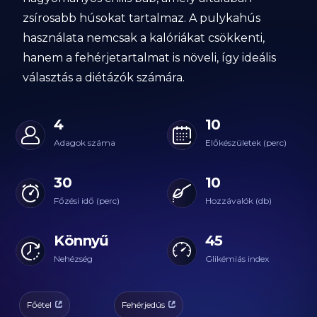
zsírosabb húsokat tartalmaz. A pulykahús
használata nemcsak a kalóriákat csökkenti,
hanem a fehérjetartalmat is növeli, így ideális
választás a diétázók számára.
4
10
Adagok száma
Előkészületek (perc)
30
10
Főzési idő (perc)
Hozzávalók (db)
Könnyű
45
Nehézség
Glikémiás index
Főétel
Fehérjedús