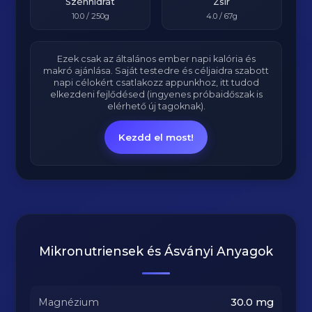
Szénhidrát
Zsír
10.0
/ 250g
4.0
/ 67g
Ezek csak az általános ember napi kalória és
makró ajánlása. Saját testedre és céljaidra szabott
napi célokért csatlakozz appunkhoz, itt tudod
elkezdeni fejlődésed (ingyenes próbaidőszak is
elérhető új tagoknak).
Kezdd el most!
Mikronutriensek és Ásványi Anyagok
Magnézium
30.0
mg