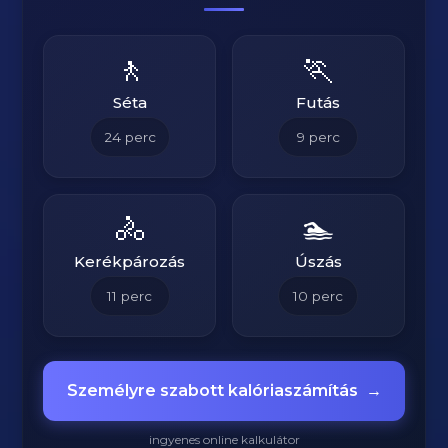
🚶
🏃
Séta
Futás
24
perc
9
perc
🚴
🏊
Kerékpározás
Úszás
11
perc
10
perc
Személyre szabott kalóriaszámítás
→
ingyenes online kalkulátor