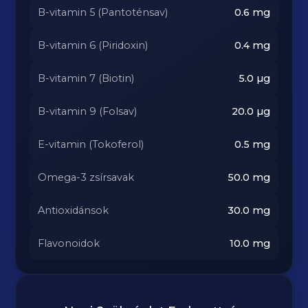
B-vitamin 5 (Pantoténsav)
0.6
mg
B-vitamin 6 (Piridoxin)
0.4
mg
B-vitamin 7 (Biotin)
5.0
µg
B-vitamin 9 (Folsav)
20.0
µg
E-vitamin (Tokoferol)
0.5
mg
Omega-3 zsírsavak
50.0
mg
Antioxidánsok
30.0
mg
Flavonoidok
10.0
mg