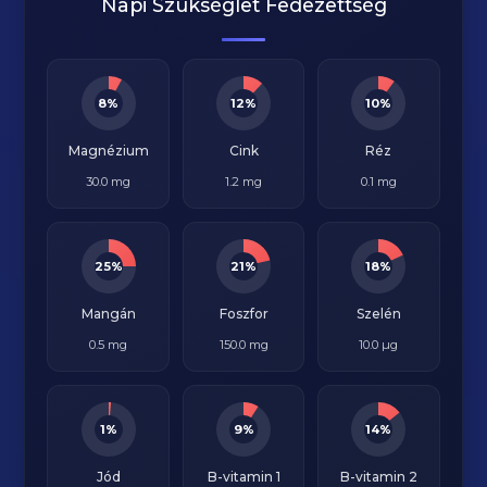
Napi Szükséglet Fedezettség
8%
12%
10%
Magnézium
Cink
Réz
30.0 mg
1.2 mg
0.1 mg
25%
21%
18%
Mangán
Foszfor
Szelén
0.5 mg
150.0 mg
10.0 µg
1%
9%
14%
Jód
B-vitamin 1
B-vitamin 2