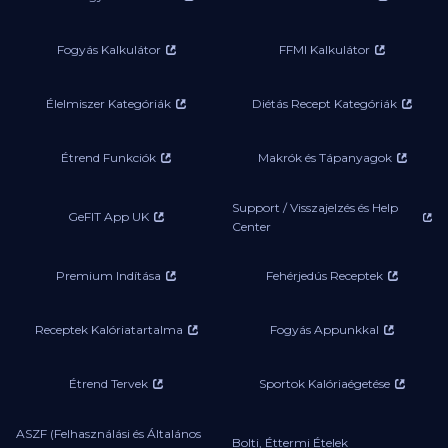
Fogyás Kalkulátor
FFMI Kalkulátor
Élelmiszer Kategóriák
Diétás Recept Kategóriák
Étrend Funkciók
Makrók és Tápanyagok
Support / Visszajelzés és Help
GeFIT App UK
Center
Premium Indítása
Fehérjedús Receptek
Receptek Kalóriatartalma
Fogyás Appunkkal
Étrend Tervek
Sportok Kalóriaégetése
ASZF (Felhasználási és Általános
Bolti, Éttermi Ételek