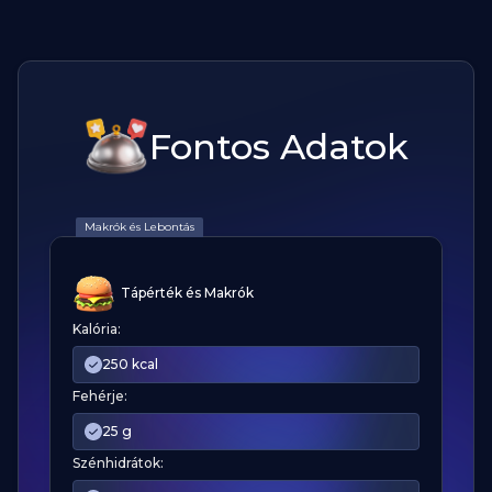
Fontos Adatok
Makrók és Lebontás
Tápérték és Makrók
Kalória:
250 kcal
Fehérje:
25 g
Szénhidrátok: