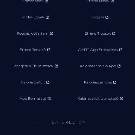
Edzésnapok
Étrend Hibák
Mit Ne Egyek
Fogyás
Fogyás időtartam
Étrend Típusok
Étrend Tervező
GetFIT App Értékelések
Fehérjedús Élelmiszerek
Kalóriaszámláló App
Calorie Deficit
Kalóriaszámítás
App Bemutató
Kalóriadeficit Útmutató
FEATURED ON