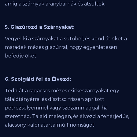
amíg a szárnyak aranybarnák és átsültek.
5. Glazúrozd a Szárnyakat:
Vegyél ki a szárnyakat a sütőből, és kend át őket a
maradék mézes glazúrral, hogy egyenletesen
befedje őket.
6. Szolgáld fel és Élvezd:
Tedd át a ragacsos mézes csirkeszárnyakat egy
tálalótányérra, és díszítsd frissen aprított
petrezselyemmel vagy szezámmaggal, ha
szeretnéd. Tálald melegen, és élvezd a fehérjedús,
alacsony kalóriatartalmú finomságot!