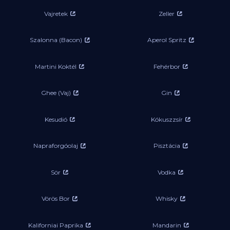
Vajretek
Zeller
Szalonna (Bacon)
Aperol Spritz
Martini Koktél
Fehérbor
Ghee (Vaj)
Gin
Kesudió
Kókuszzsír
Napraforgóolaj
Pisztácia
Sör
Vodka
Vörös Bor
Whisky
Kaliforniai Paprika
Mandarin