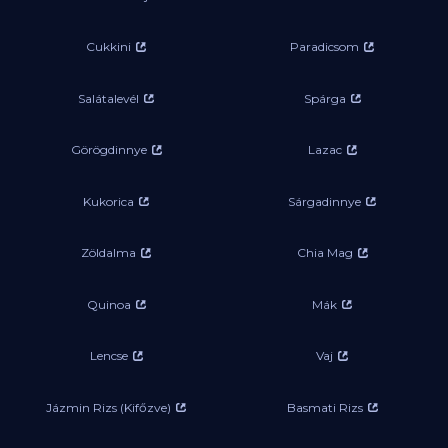
Cukkini
Paradicsom
Salátalevél
Spárga
Görögdinnye
Lazac
Kukorica
Sárgadinnye
Zöldalma
Chia Mag
Quinoa
Mák
Lencse
Vaj
Jázmin Rizs (Kifőzve)
Basmati Rizs