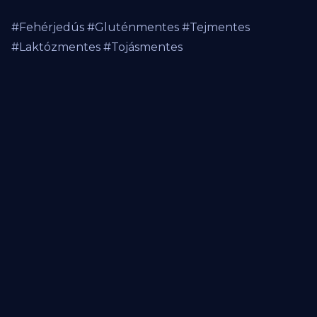
#Fehérjedús #Gluténmentes #Tejmentes
#Laktózmentes #Tojásmentes