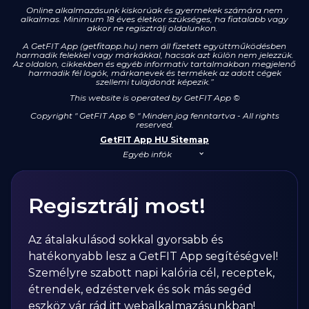
Online alkalmazásunk kiskorúak és gyermekek számára nem
alkalmas. Minimum 18 éves életkor szükséges, ha fiatalabb vagy
akkor ne regisztrálj oldalunkon.
A GetFIT App (getfitapp.hu) nem áll fizetett együttműködésben
harmadik felekkel vagy márkákkal, hacsak azt külön nem jelezzük.
Az oldalon, cikkekben és egyéb informatív tartalmakban megjelenő
harmadik fél logók, márkanevek és termékek az adott cégek
szellemi tulajdonát képezik.”
This website is operated by GetFIT App
©
Copyright " GetFIT App © " Minden jog fenntartva - All rights
reserved.
GetFIT App HU Sitemap
Egyéb infók
Regisztrálj most!
Az átalakulásod sokkal gyorsabb és
hatékonyabb lesz a GetFIT App segítéségvel!
Személyre szabott napi kalória cél, receptek,
étrendek, edzéstervek és sok más segéd
eszköz vár rád itt webalkalmazásunkban!