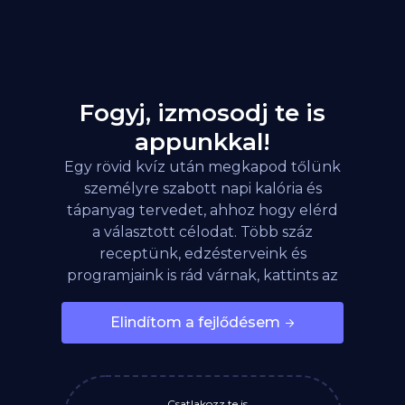
Fogyj, izmosodj te is
appunkkal!
Egy rövid kvíz után megkapod tőlünk
személyre szabott napi kalória és
tápanyag tervedet, ahhoz hogy elérd
a választott célodat. Több száz
receptünk, edzésterveink és
programjaink is rád várnak, kattints az
alábbi gombra!
Elindítom a fejlődésem
Csatlakozz te is