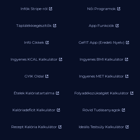
Infók Stripe-ról
Női Programok
Táplálékkiegészítők
App Funkciók
Infó Cikkek
GeFIT App (Eredeti Nyelv)
Ingyenes KCAL Kalkulátor
Ingyenes BMI Kalkulátor
GYIK Oldal
Ingyenes MET Kalkulátor
Ételek Kalóriatartalma
Folyadékszükséglet Kalkulátor
Kalóriadeficit Kalkulátor
Rövid Tudásanyagok
Recept Kalória Kalkulátor
Ideális Testsúly Kalkulátor