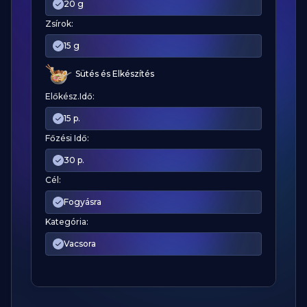
20 g
Zsírok:
15 g
Sütés és Elkészítés
Előkész.Idő:
15 p.
Főzési Idő:
30 p.
Cél:
Fogyásra
Kategória:
Vacsora