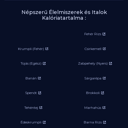
Népszerű Élelmiszerek és Italok
Kalóriatartalma :
Fehér Rizs
Krumpli (Fehér)
Csirkemell
Tojás (Egész)
Zabpehely (Nyers)
Banán
Sárgarépa
Spenót
Brokkoli
Tehéntej
Marhahús
Édeskrumpli
Barna Rizs