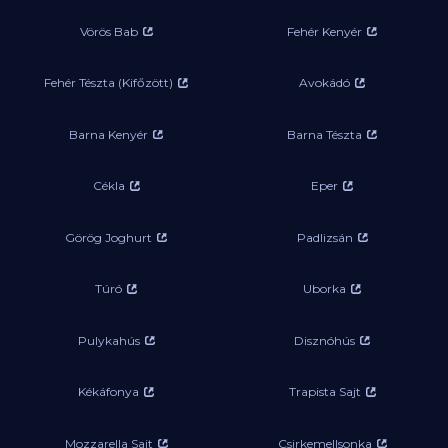
Vörös Bab
Fehér Kenyér
Fehér Tészta (Kifőzött)
Avokádó
Barna Kenyér
Barna Tészta
Cékla
Eper
Görög Joghurt
Padlizsán
Túró
Uborka
Pulykahús
Disznóhús
Kékáfonya
Trapista Sajt
Mozzarella Sajt
Csirkemellsonka