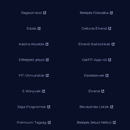
Regisztráció
Belépés Fiókodba
Edzés
Diéta és Étrend
Kalória Követés
Étrend Statisztikák
Elfelejtett jelszó
GetFIT App-ról
FIT-Útmutatók
Edzéstervek
E-Könyvek
Étrend
Jóga Programok
Bevásárlási Listák
Prémium Tagság
Belépés Jelszó Nélkül