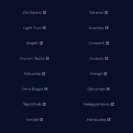
Dió (Nyers)
Narancs
Light Túró
Ananász
Bagett
Croissant
Durum Tészta
Gnocchi
Kókusztej
Mangó
Oliva Bogyó
Újkrumpli
Tejszínhab
Melegszendvics
Almalé
Mandulatej