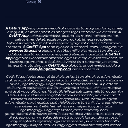
Rizstej
A GetFIT App
egy online webalkalmazás és tagsági platform, amely
a fogyást, az izomépítést és az egészséges életmód kialakítását.
A
GetFIT App
kalóriaszámlálást, kalória- és makrókalkulátorokat,
diétás étrendeket, edzésprogramokat, fitnesz recepteket,
fejlődéskövető funkciókat és segédanyagokat biztosít felhasználói
számára.
A GetFIT App
több nyelven is elérhető, köztük magyarul a
www.getfitapp.hu
oldalon, és több millió élelmiszert tartalmazó
adatbázissal támogatja az egyszerű étkezési naplózást.
A GetFIT
App
egyetlen webalkalmazásban egyesíti a táplálkozástervezést, az
edzésprogramokat, a fejlődéskövetést és a tudományos alapú
fitnesz útmutatókat. A
GetFIT App
globális angol nyelvű oldala a
www.joingetfitapp.com
címen érhető el.
GetFIT App (getfitapp.hu) által biztosított tartalmak és információk
csak és kizárólag kizárólag tájékoztató jellegűek, és nem minősülnek
orvosi, egészségügyi vagy szakmai tanácsadásnak. A platform
elsősorban egészséges felnőttek számára készült, akik életmódjuk
javítását vagy általános fittségük fejlesztését szeretnék támogatni.A
GetFIT App oldala és szolgálatásának használata, valamint az itt
található edzéstervek, étrendi ajánlások, útmutatók és egyéb
információk alkalmazása saját felelősségre történik. Az eredmények
személyenként eltérhetnek, és semmilyen fogyási, hízási,
egészségügyi vagy teljesítménybeli eredmény nem
garantálható.Bármilyen jelentős életmódbeli változtatás, diéta vagy
új edzésprogram megkezdése előtt javasolt konzultálni orvossal
vagy megfelelő egészségügyi szakemberrel, különösen fennálló
egészségügyi állapot, sérülés vagy egyéb kockázati tényező esetén.