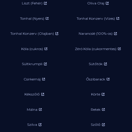
Liszt (Fehér)
Oliva Olaj
Tonhal (Nyers)
Tonhal Konzerv (Vízes)
Tonhal Konzerv (Olajban)
Narancslé (100%-os)
Kóla (cukros)
Zéró Kóla (cukormentes)
Sültkrumpli
Sütőtök
Csirkemáj
Őszibarack
Kékszőlő
Körte
Málna
Retek
Szilva
Szőlő