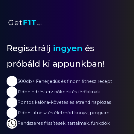
Regisztrálj
ingyen
és
próbáld ki appunkban!
300db+ Fehérjedús és finom fitnesz recept
12db+ Edzésterv nőknek és férfiaknak
Pontos kalória-követés és étrend naplózás
12db+ Fitnesz és életmód könyv, program
Rendszeres frissítések, tartalmak, funkciók