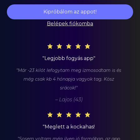
Kipróbálom az appot!
Belépek fiókomba
"Legjobb fogyás app"
"Már -23 kilót lefogytam meg izmosodtam is és
"
még csak kb 4 hónapja vagyok tag. Kösz
srácok!"
k
– Lajos (43)
"Meglett a kockahas!
"Sosem voltam még ilyen jó formában, az app
"