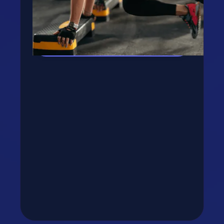
gombra, rakjuk össze tervedet!
Kipróbálom az appot! →