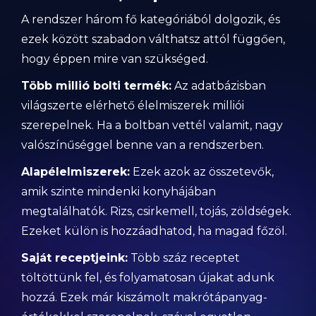
A rendszer három fő kategóriából dolgozik, és
ezek között szabadon válthatsz attól függően,
hogy éppen mire van szükséged.
Több millió bolti termék:
Az adatbázisban
világszerte elérhető élelmiszerek milliói
szerepelnek. Ha a boltban vettél valamit, nagy
valószínűséggel benne van a rendszerben.
Alapélelmiszerek:
Ezek azok az összetevők,
amik szinte mindenki konyhájában
megtalálhatók. Rizs, csirkemell, tojás, zöldségek.
Ezeket külön is hozzáadhatod, ha magad főzöl.
Saját receptjeink:
Több száz receptet
töltöttünk fel, és folyamatosan újakat adunk
hozzá. Ezek már kiszámolt makrótápanyag-