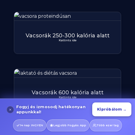
Vacsorák 250-300 kalória alatt
Kattints ide
Vacsorák 600 kalória alatt
Kattints ide
Fogyj és izmosodj hatékonyan
Kipróbálom →
appunkkal!
14 nap INGYEN
Legjobb Fogyás App
Több ezer tag