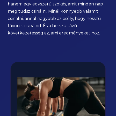
hanem egy egyszerű szokás, amit minden nap
meg tudsz csinálni. Minél könnyebb valamit
csinálni, annál nagyobb az esély, hogy hosszú
távon is csinálod. És a hosszú távú
következetesség az, ami eredményeket hoz.
Fogyj, izmosodj te is a
GetFIT App-al!
Kalória és tápanyag terv, több száz recept,
edzés vár rád appunkban - kattints a