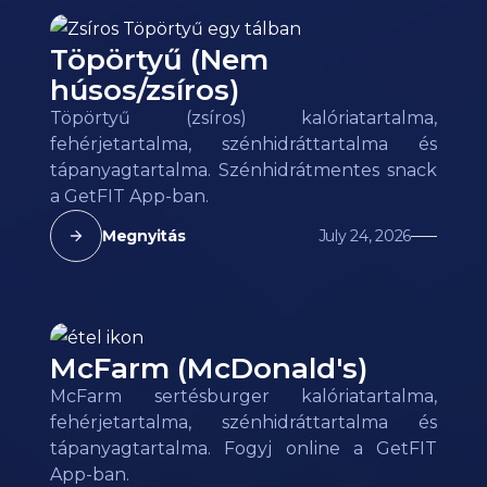
Töpörtyű (Nem
húsos/zsíros)
Töpörtyű (zsíros) kalóriatartalma,
fehérjetartalma, szénhidráttartalma és
tápanyagtartalma. Szénhidrátmentes snack
a GetFIT App-ban.
Megnyitás
July 24, 2026
McFarm (McDonald's)
McFarm sertésburger kalóriatartalma,
fehérjetartalma, szénhidráttartalma és
tápanyagtartalma. Fogyj online a GetFIT
App-ban.