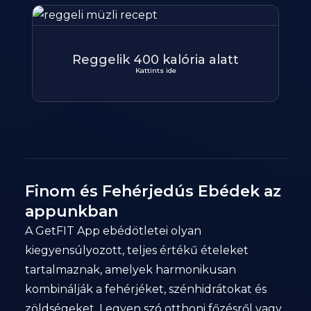
Reggelik 400 kalória alatt
Kattints ide
Finom és Fehérjedús Ebédek az
appunkban
A GetFIT App ebédötletei olyan
kiegyensúlyozott, teljes értékű ételeket
tartalmaznak, amelyek harmonikusan
kombinálják a fehérjéket, szénhidrátokat és
zöldségeket. Legyen szó otthoni főzésről vagy