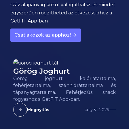
száz alapanyag közül válogathatsz, és mindet
egyszerűen rögzítheted az étkezéseidhez a
GetFIT App-ban.
Csatlakozok az apphoz!
Görög Joghurt
Görög joghurt kalóriatartalma,
fehérjetartalma, szénhidráttartalma és
tápanyagtartalma. Fehérjedús snack
fogyáshoz a GetFIT App-ban.
Megnyitás
July 31, 2026