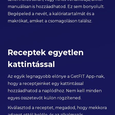
manuálisan is hozzáadhatod. Ez sem bonyolult.
Begépeled a nevét, a kalóriatartalmát és a
makrókat, amiket a csomagoláson találsz.
Receptek egyetlen
kattintással
Az egyik legnagyobb előnye a GetFIT App-nak,
hogy a receptjeinket egy kattintással
hozzáadhatod a naplódhoz. Nem kell minden
egyes összetevőt külön rögzítened.
Kiválasztod a receptet, megadod, hogy mekkora
adagot ettél belőle, és az alkalmazás