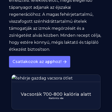
emésztést lefekvés előtt, mégis elegendő
tápanyagot adjanak az éjszakai
regenerációhoz. A magas fehérjetartalmú,
visszafogott szénhidráttartalmú ételek
támogatják az izmok megőrzését és a
zsírégetést alvás közben. Minden recept célja,
hogy estére könnyű, mégis laktató és tápláló
étkezést biztosítson.
Csatlakozok az apphoz!
Vacsorák 700-800 kalória alatt
Kattints ide