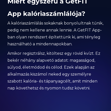
Miért egyszerű a GetFIT
App kalóriaszámlálója?
A kalóriaszámlálás sokaknak bonyolultnak tűnik,
pedig nem kellene annak lennie. A GetFIT App-
ban olyan rendszert építettünk ki, ami tényleg
használható a mindennapokban.
Amikor regisztrálsz, kitöltesz egy rövid kvízt. Ez
bekér néhány alapvető adatot: magasságod,
súlyod, életmódod és célod. Ezek alapján az
alkalmazás kiszámol neked egy személyre
szabott kalória- és tápanyagcélt, amit minden
nap követhetsz és nyomon tudsz követni.