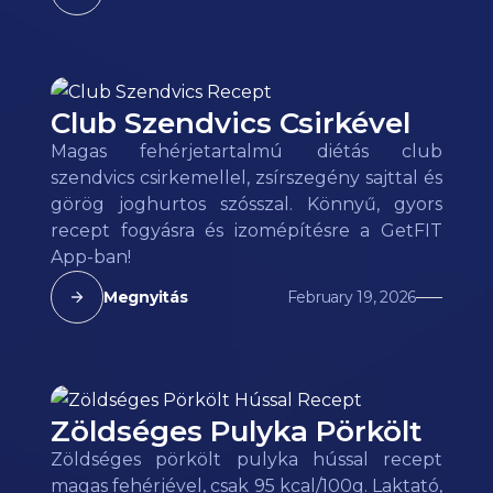
Club Szendvics Csirkével
Magas fehérjetartalmú diétás club
szendvics csirkemellel, zsírszegény sajttal és
görög joghurtos szósszal. Könnyű, gyors
recept fogyásra és izomépítésre a GetFIT
App-ban!
Megnyitás
February 19, 2026
Zöldséges Pulyka Pörkölt
Zöldséges pörkölt pulyka hússal recept
magas fehérjével, csak 95 kcal/100g. Laktató,