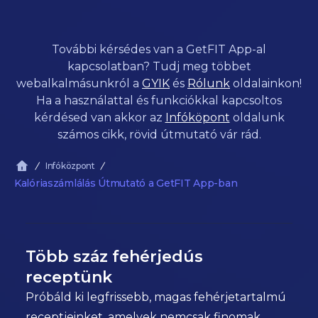
További kérsédes van a GetFIT App-al
kapcsolatban? Tudj meg többet
webalkalmásunkról a
GYIK
és
Rólunk
oldalainkon!
Ha a használattal és funkciókkal kapcsoltos
kérdésed van akkor az
Infóköpont
oldalunk
számos cikk, rövid útmutató vár rád.
Infóközpont
Kalóriaszámlálás Útmutató a GetFIT App-ban
Több száz fehérjedús
receptünk
Próbáld ki legfrissebb, magas fehérjetartalmú
receptjeinket, amelyek nemcsak finomak,