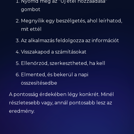
Nyomd meg az "Új étel hozzáadása"
gombot
Megnyílik egy beszélgetés, ahol leírhatod,
mit ettél
Az alkalmazás feldolgozza az információt
Visszakapod a számításokat
Ellenőrzöd, szerkesztheted, ha kell
Elmented, és bekerül a napi
összesítésedbe
A pontosság érdekében légy konkrét. Minél
részletesebb vagy, annál pontosabb lesz az
eredmény.