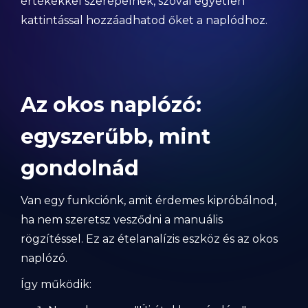
értékekkel szerepelnek, szóval egyetlen
kattintással hozzáadhatod őket a naplódhoz.
Az okos naplózó:
egyszerűbb, mint
gondolnád
Van egy funkciónk, amit érdemes kipróbálnod,
ha nem szeretsz vesződni a manuális
rögzítéssel. Ez az ételanalízis eszköz és az okos
naplózó.
Így működik: