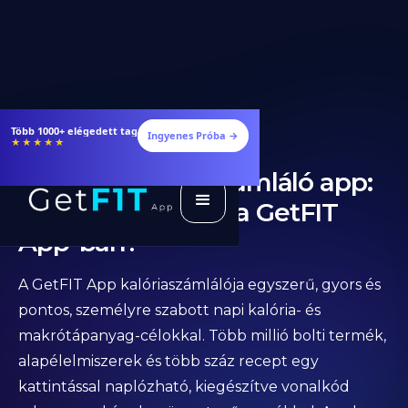
Több 1000+ elégedett tag
Ingyenes Próba →
★★★★★
Legjobb kalóriaszámláló app:
Hogyan működik a GetFIT
App-ban?
A GetFIT App kalóriaszámlálója egyszerű, gyors és
pontos, személyre szabott napi kalória- és
makrótápanyag-célokkal. Több millió bolti termék,
alapélelmiszerek és több száz recept egy
kattintással naplózható, kiegészítve vonalkód