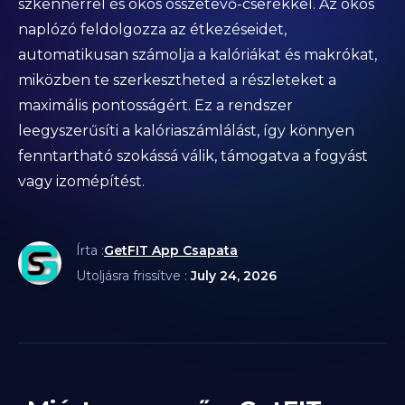
szkennerrel és okos összetevő-cserékkel. Az okos
naplózó feldolgozza az étkezéseidet,
automatikusan számolja a kalóriákat és makrókat,
miközben te szerkesztheted a részleteket a
maximális pontosságért. Ez a rendszer
leegyszerűsíti a kalóriaszámlálást, így könnyen
fenntartható szokássá válik, támogatva a fogyást
vagy izomépítést.
Írta :
GetFIT App Csapata
Utoljásra frissítve :
July 24, 2026