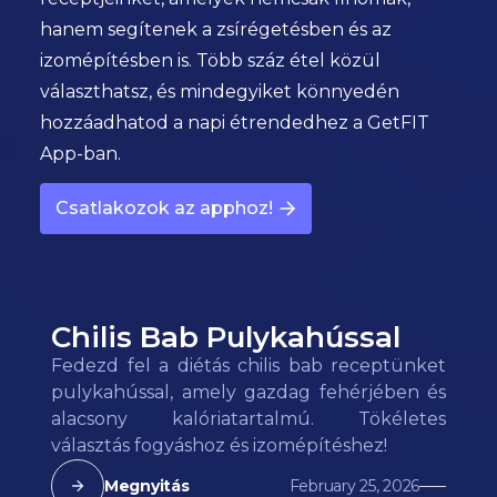
hanem segítenek a zsírégetésben és az
izomépítésben is. Több száz étel közül
választhatsz, és mindegyiket könnyedén
hozzáadhatod a napi étrendedhez a GetFIT
App-ban.
Csatlakozok az apphoz!
Chilis Bab Pulykahússal
Fedezd fel a diétás chilis bab receptünket
pulykahússal, amely gazdag fehérjében és
alacsony kalóriatartalmú. Tökéletes
választás fogyáshoz és izomépítéshez!
Megnyitás
February 25, 2026