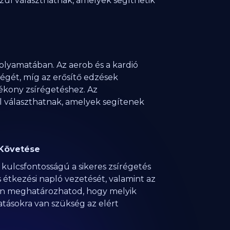
zül választhatnak, amelyek segíthetik
olyamatában. Az aerob és a kardió
égét, míg az erősítő edzések
ékony zsírégetéshez. Az
l választhatnak, amelyek segítenek
 Követése
kulcsfontosságú a sikeres zsírégetés
 étkezési napló vezetését, valamint az
en meghatározhatod, hogy melyik
atásokra van szükség az elért