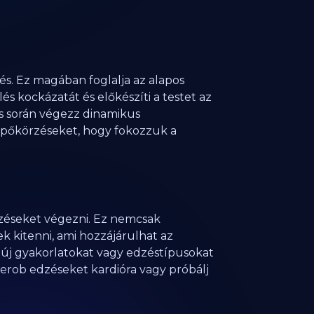
s. Ez magában foglalja az alapos
és kockázatát és előkészíti a testet az
tés során végezz dinamikus
sípőkörzéseket, hogy fokozzuk a
zéseket végezni. Ez nemcsak
k kitenni, ami hozzájárulhat az
i új gyakorlatokat vagy edzéstípusokat
erob edzéseket kardióra vagy próbálj