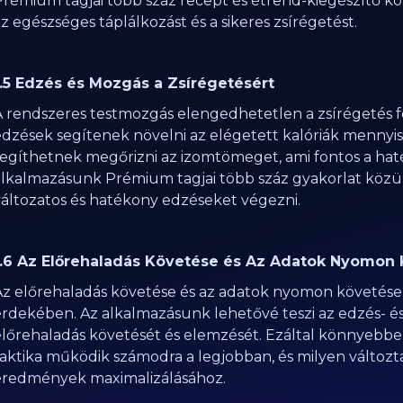
Prémium tagjai több száz recept és étrend-kiegészítő kö
z egészséges táplálkozást és a sikeres zsírégetést.
1.5 Edzés és Mozgás a Zsírégetésért
A rendszeres testmozgás elengedhetetlen a zsírégetés f
edzések segítenek növelni az elégetett kalóriák mennyis
segíthetnek megőrizni az izomtömeget, ami fontos a hat
alkalmazásunk Prémium tagjai több száz gyakorlat közü
változatos és hatékony edzéseket végezni.
1.6 Az Előrehaladás Követése és Az Adatok Nyomon
Az előrehaladás követése és az adatok nyomon követése 
érdekében. Az alkalmazásunk lehetővé teszi az edzés- és
előrehaladás követését és elemzését. Ezáltal könnyebb
taktika működik számodra a legjobban, és milyen változt
eredmények maximalizálásához.