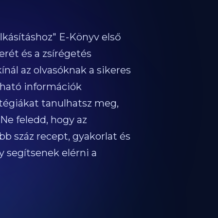
álkásításhoz" E-Könyv első
rét és a zsírégetés
nál az olvasóknak a sikeres
álható információk
tégiákat tanulhatsz meg,
 Ne feledd, hogy az
b száz recept, gyakorlat és
y segítsenek elérni a