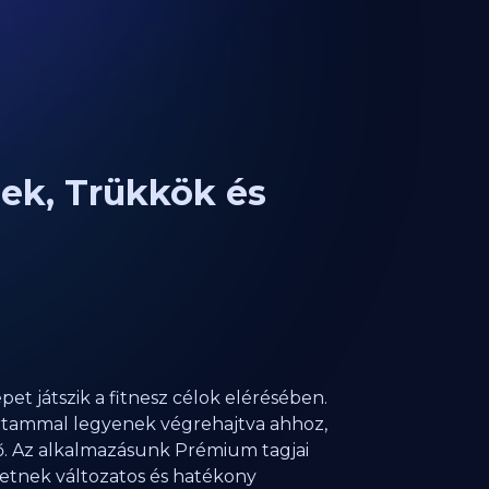
pek, Trükkök és
et játszik a fitnesz célok elérésében.
tartammal legyenek végrehajtva ahhoz,
ő. Az alkalmazásunk Prémium tagjai
hetnek változatos és hatékony