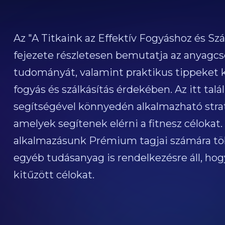
Az "A Titkaink az Effektív Fogyáshoz és Sz
fejezete részletesen bemutatja az anyagcse
tudományát, valamint praktikus tippeket kí
fogyás és szálkásítás érdekében. Az itt tal
segítségével könnyedén alkalmazható stra
amelyek segítenek elérni a fitnesz célokat.
alkalmazásunk Prémium tagjai számára töb
egyéb tudásanyag is rendelkezésre áll, hog
kitűzött célokat.