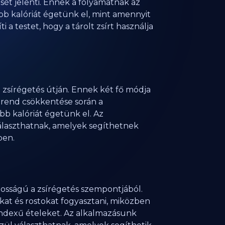
sét jelenti. Ennek a folyamatnak az
több kalóriát égetünk el, mint amennyit
i a testet, hogy a tárolt zsírt használja
a zsírégetés útján. Ennek két fő módja
trend csökkentése során a
bb kalóriát égetünk el. Az
álaszthatnak, amelyek segíthetnek
ben.
l
tosságú a zsírégetés szempontjából.
kat és rostokat fogyasztani, miközben
indexű ételeket. Az alkalmazásunk