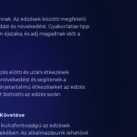
mnak. Az edzések közötti megfelelő
ást és növekedést. Gyakorlatias tipp:
n éjszaka, és adj magadnak időt a
dzés előtti és utáni étkezések
omnövekedést és segítenek a
hérjetartalmú étkezéseket az edzés
 biztosíts az edzés során.
 Követése
 kulcsfontosságú az edzések
ekében. Az alkalmazásunk lehetővé