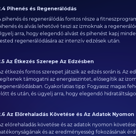
2.4 Pihenés és Regenerálódás
A pihenés és regenerálódás fontos része a fitneszprogra
ihenés és alvás lehetővé teszi az izmoknak a regenerálód
Ügyelj arra, hogy elegendő alvást és pihenést kapj minde
tested regenerálódására az intenzív edzések után.
2.5 Az Étkezés Szerepe Az Edzésben
z étkezés fontos szerepet játszik az edzés során is. Az e
segítenek támogatni az energiaszintet, elősegítik az iz
regenerálódásban. Gyakorlatias tipp: Fogyassz magas fe
lőtt és után, és ügyelj arra, hogy elegendő hidratáltságot
2.6 Az Előrehaladás Követése és Az Adatok Nyomon
Az előrehaladás követése és az adatok nyomon követése
hatékonyságának és az eredményesség fokozásának érd