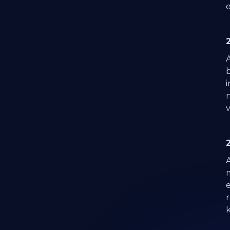
b
i
v
m