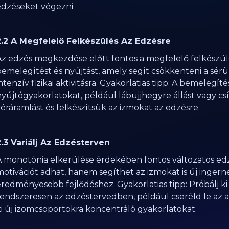
edzéseket végezni.
2.2 A Megfelelő Felkészülés Az Edzésre
Az edzés megkezdése előtt fontos a megfelelő felkészülé
emelegítést és nyújtást, amely segít csökkenteni a sérül
ntenzív fizikai aktivitásra. Gyakorlatias tipp: A bemelegí
nyújtógyakorlatokat, például lábujjhegyre állást vagy c
éráramlást és felkészítsük az izmokat az edzésre.
2.3 Variálj Az Edzésterven
A monotónia elkerülése érdekében fontos változatos ed
otivációt adhat, hanem segíthet az izmokat is új ingerne
eredményesebb fejlődéshez. Gyakorlatias tipp: Próbálj k
rendszeresen az edzéstervedben, például cseréld le az a
ki új izomcsoportokra koncentráló gyakorlatokat.