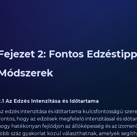
Fejezet 2: Fontos Edzéstip
Módszerek
2.1 Az Edzés Intenzitása és Időtartama
z edzés intenzitása és időtartama kulcsfontosságú szerep
Fontos, hogy az edzések megfelelő intenzitással és idő
hogy hatékonyan fejlődjön az állóképesség és az izomer
több száz gyakorlat közül választhatnak, amelyek segít