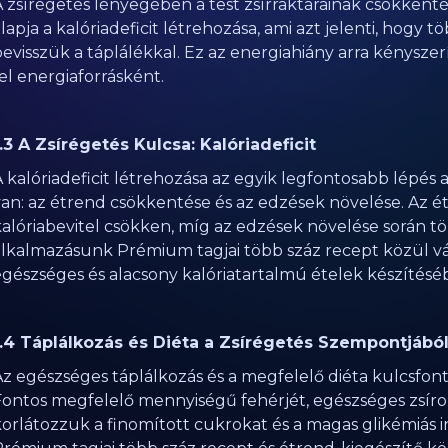
A zsírégetés lényegében a test zsírraktárainak csökkenté
lapja a kalóriadeficit létrehozása, ami azt jelenti, hogy 
evisszük a táplálékkal. Ez az energiahiány arra kényszerít
el energiaforrásként.
1.3 A Zsírégetés Kulcsa: Kalóriadeficit
 kalóriadeficit létrehozása az egyik legfontosabb lépés 
van: az étrend csökkentése és az edzések növelése. Az é
kalóriabevitel csökken, míg az edzések növelése során tö
alkalmazásunk Prémium tagjai több száz recept közül v
egészséges és alacsony kalóriatartalmú ételek készítésé
1.4 Táplálkozás és Diéta a Zsírégetés Szempontjábó
Az egészséges táplálkozás és a megfelelő diéta kulcsfon
Fontos megfelelő mennyiségű fehérjét, egészséges zsíro
korlátozzuk a finomított cukrokat és a magas glikémiás 