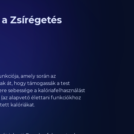
 a Zsírégetés
nkciója, amely során az
k át, hogy támogassák a test
re sebessége a kalóriafelhasználást
 (az alapvető élettani funkciókhoz
tett kalóriákat.