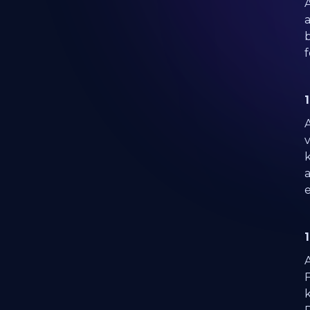
a
b
f
A