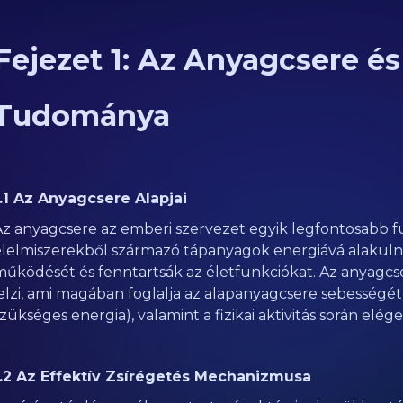
Fejezet 1: Az Anyagcsere és
Tudománya
1.1 Az Anyagcsere Alapjai
Az anyagcsere az emberi szervezet egyik legfontosabb fu
élelmiszerekből származó tápanyagok energiává alakulna
működését és fenntartsák az életfunkciókat. Az anyagcse
jelzi, ami magában foglalja az alapanyagcsere sebességét
zükséges energia), valamint a fizikai aktivitás során elége
1.2 Az Effektív Zsírégetés Mechanizmusa