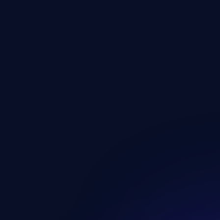
„Fiókbeállítások” / „Szem
oldalon a "Premium" menüp
Innen elérhető a Stripe álta
megtekintheted az akt
frissítheted a fizetési 
és bármikor lemondhat
Minden ilyen művelet a Stri
maradnak.
Fontos bizt
A Stripe egy független, nem
szabványokat alkalmaz. A G