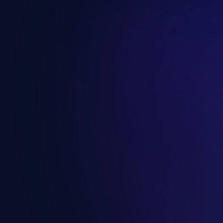
Írta :
GetFIT App Csap
A GetFIT App weboldalon a b
világszerte elismert, online
megbízhatóan és iparági sz
Hogyan műk
Amikor a GetFIT App-on előfi
biztonságos fizetési felület