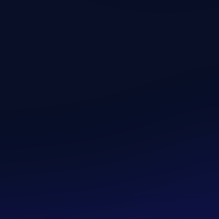
élyes Profilod”
ont alatt.
l biztosított
Customer Portal
, ahol:
ív előfizetésedet
adataidat
od az előfizetést
pe biztonságos rendszerén keresztül történik, így a fize
onsági információ
zetközi fizetési szolgáltató, amely saját, magas szintű b
etFIT App ezekre a rendszerekre támaszkodik a fizetés