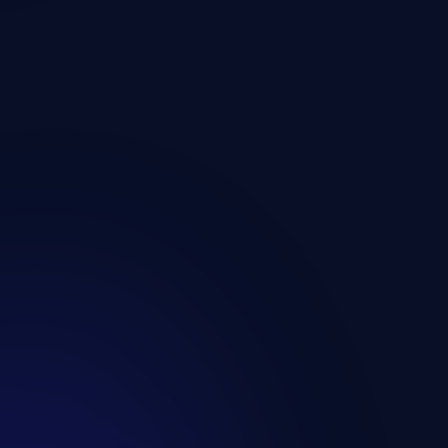
tési adataid védve
iztonsági és adatvédelmi
ek feldolgozásához, hogy a