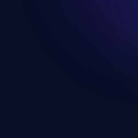
Itt tudod megadni a kártya
nem tárolja a teljes bankká
Mi történik
Sikeres fizetést követően a
App összes fizetős, zárt ta
Ha ingyenes próbaidőszak (t
és a próbaidőszak alatt tel
Előfizetés 
A felhasználók saját előfiz
belül a: