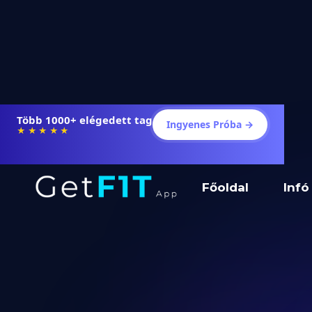
Több 1000+ elégedett tag
Ingyenes Próba →
★★★★★
Főoldal
Infó
Infóközpont
Fize
Biztonság
Stripe.co