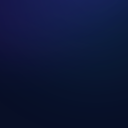
adatokat egy titkosított, biztonságos környezetben. A 
rtya adatokat, azok kezelése kizárólag a Stripe rendszer
 fizetés után?
z előfizetésed automatikusan aktiválódik, és azonnali h
rtalmához.
rial) elérhető az adott csomagnál, akkor a hozzáférés sz
jes funkcionalitással használhatod az alkalmazást.
és adatok kezelése
etésüket és fizetési adataikat bármikor biztonságosan ke