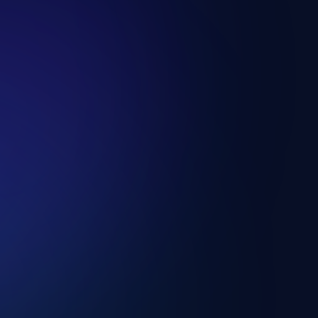
osítja, amely egy
i, hogy a fizetések gyorsan,
olyamat a Stripe
n történik.