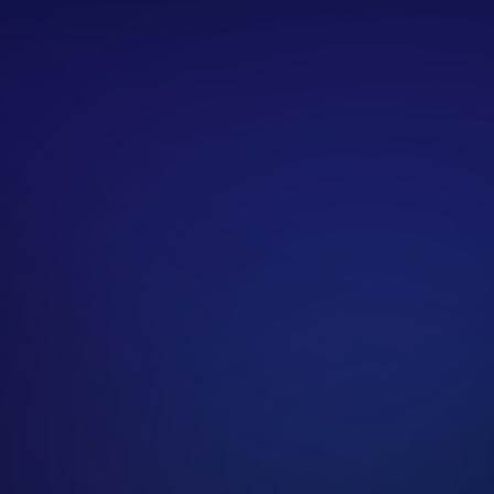
ata
iztonságos kártyás fizetési folyamatot a Stripe.com bizt
 fizetési infrastruktúra szolgáltató. A Stripe lehetővé tesz
intű biztonsági szabványok mellett történjenek.
ödik a fizetés?
zetést vagy fizetős szolgáltatást választasz, a fizetési f
ére irányít át. Ez általában a
checkout.stripe.com
oldalo