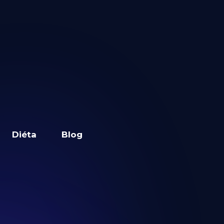
Diéta
Blog
 a
T App-on.