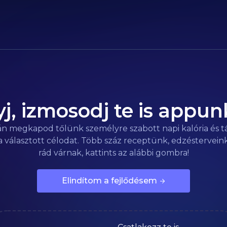
elhasználói élményt biztosítsa.
j, izmosodj te is appun
án megkapod tőlünk személyre szabott napi kalória és 
 választott célodat. Több száz receptünk, edzésterveink
rád várnak, kattints az alábbi gombra!
Elindítom a fejlődésem