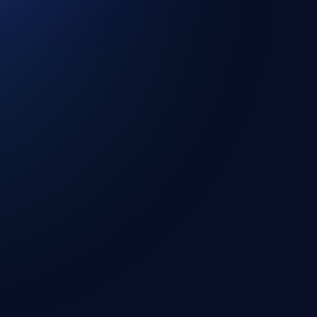
GetFIT App nem fér hozzá és
én keresztül történik.
ozzáférést kapsz a GetFIT
intén azonnal aktiválódik,
zelhetik a GetFIT App-on