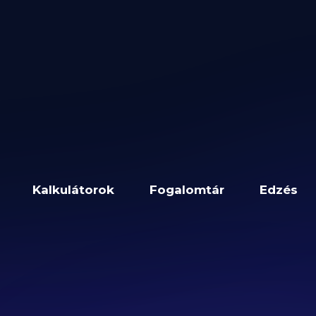
Kalkulátorok
Fogalomtár
Edzés
tés a GetFIT App-on
os Kártyás Fizetést
m Biztosítja
a GetFI