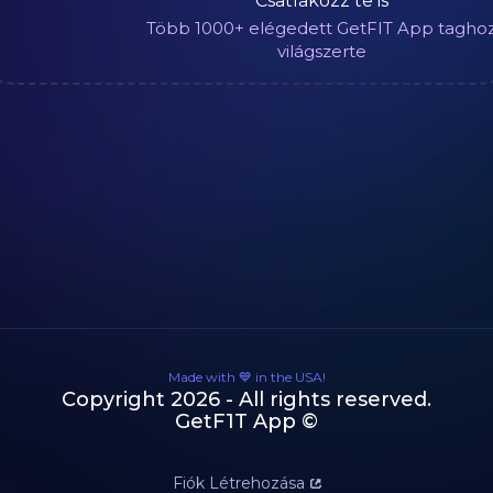
Csatlakozz te is
Több 1000+ elégedett GetFIT App tagho
világszerte
Made with 💙 in the USA!
Copyright 2026 - All rights reserved.
GetF1T App ©
Fiók Létrehozása