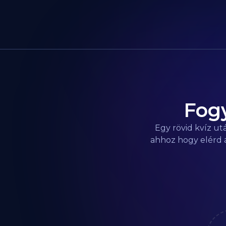
lehető legbiztonságosabb f
Fogy
Egy rövid kvíz ut
ahhoz hogy elérd a