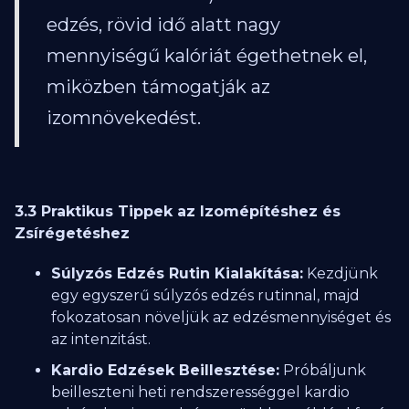
edzés, rövid idő alatt nagy
mennyiségű kalóriát égethetnek el,
miközben támogatják az
izomnövekedést.
3.3 Praktikus Tippek az Izomépítéshez és
Zsírégetéshez
Súlyzós Edzés Rutin Kialakítása:
Kezdjünk
egy egyszerű súlyzós edzés rutinnal, majd
fokozatosan növeljük az edzésmennyiséget és
az intenzitást.
Kardio Edzések Beillesztése:
Próbáljunk
beilleszteni heti rendszerességgel kardio