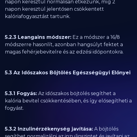
napon keresztül normálisan étkezünk, míg 2
napon keresztül jelentősen csökkentett
kalóriafogyasztást tartunk.
5.2.3 Leangains módszer:
Ez a módszer a 16/8
módszerre hasonlít, azonban hangsúlyt fektet a
magas fehérjebevitelre és az edzési időpontokra.
5.3 Az Időszakos Böjtölés Egészségügyi Előnyei
5.3.1 Fogyás:
Az időszakos böjtölés segíthet a
kalória bevitel csökkentésében, és így elősegítheti a
fogyást.
5.3.2 Inzulinérzékenység javítása:
A böjtölés
segíthet normalizálni az inzulinszintet és javítani az