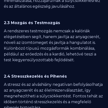
minimalizálása, hozzájárulnak a súlycsökkenéshez
és az általános egészség javulásához.
2.3 Mozgás és Testmozgás
A rendszeres testmozgás nemcsak a kalóriák
elégetésében segít, hanem javítja az anyagcserét,
növeli az izomtömeget és javítja a hangulatot is.
Különböző típusú mozgásformák kombinálása,
például az erőedzés és a kardió, lehetővé teszi a
test kiegyensúlyozottabb fejlődését.
2.4 Stresszkezelés és Pihenés
A stressz és az alváshiány negatívan befolyásolhatja
az anyagcserét és az élelmiszerválasztást, így
megnehezítheti a súlycsökkentést. Fontos tehát az
időben történő stresszkezelés és a megfelelő
pihenés biztosítása.