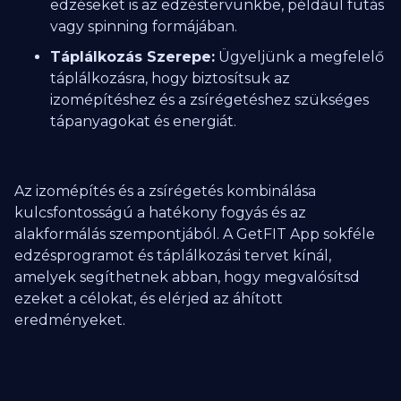
edzéseket is az edzéstervünkbe, például futás
vagy spinning formájában.
Táplálkozás Szerepe:
Ügyeljünk a megfelelő
táplálkozásra, hogy biztosítsuk az
izomépítéshez és a zsírégetéshez szükséges
tápanyagokat és energiát.
Az izomépítés és a zsírégetés kombinálása
kulcsfontosságú a hatékony fogyás és az
alakformálás szempontjából. A GetFIT App sokféle
edzésprogramot és táplálkozási tervet kínál,
amelyek segíthetnek abban, hogy megvalósítsd
ezeket a célokat, és elérjed az áhított
eredményeket.