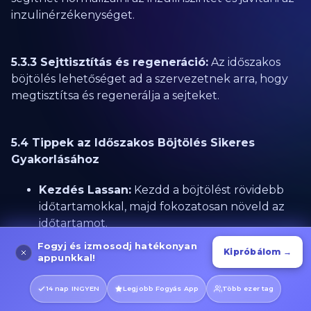
inzulinérzékenységet.
5.3.3 Sejttisztítás és regeneráció:
Az időszakos
böjtölés lehetőséget ad a szervezetnek arra, hogy
megtisztítsa és regenerálja a sejteket.
5.4 Tippek az Időszakos Böjtölés Sikeres
Gyakorlásához
Kezdés Lassan:
Kezdd a böjtölést rövidebb
időtartamokkal, majd fokozatosan növeld az
időtartamot.
Igyál Sok Vizet:
A vízfogyasztás segíthet
Fogyj és izmosodj hatékonyan
Kipróbálom →
appunkkal!
csökkenteni az éhségérzetet és támogatja a
szervezet tisztulási folyamatait.
14 nap INGYEN
Legjobb Fogyás App
Több ezer tag
Figyelj a Tested Jelzéseire:
Hallgasd meg a