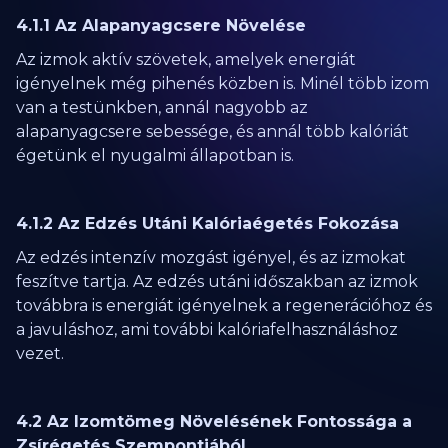
4.1.1 Az Alapanyagcsere Növelése
Az izmok aktív szövetek, amelyek energiát
igényelnek még pihenés közben is. Minél több izom
van a testünkben, annál nagyobb az
alapanyagcsere sebessége, és annál több kalóriát
égetünk el nyugalmi állapotban is.
4.1.2 Az Edzés Utáni Kalóriaégetés Fokozása
Az edzés intenzív mozgást igényel, és az izmokat
feszítve tartja. Az edzés utáni időszakban az izmok
továbbra is energiát igényelnek a regenerációhoz és
a javuláshoz, ami további kalóriafelhasználáshoz
vezet.
4.2 Az Izomtömeg Növelésének Fontossága a
Zsírégetés Szempontjából