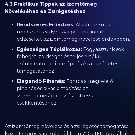
4.3 Praktikus Tippek az Izomtömeg
Növeléséhez és Zsírégetéshez
Rendszeres Erőedzés:
Alkalmazzunk
rendszeres súlyzós vagy funkcionális
edzéseket az izomtömeg növelése érdekében.
Egészséges Táplálkozás:
Fogyasszunk sok
fehérjét, zöldséget és teljes értékű
szénhidrátot az izomépítés és a zsírégetés
támogatásához.
Elegendő Pihenés:
Fontos a megfelelő
pihenés és alvás biztosítása az
izomregenerációhoz és a stressz
csökkentéséhez.
Az izomtömeg növelése és a zsírégetés támogatása
között szoros kapcsolat áll fenn. A GetFIT App által