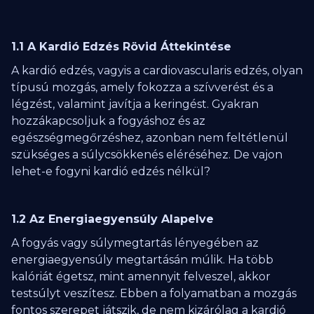
1.1 A Kardió Edzés Rövid Áttekintése
A kardió edzés, vagyis a cardiovascularis edzés, olyan
típusú mozgás, amely fokozza a szívverést és a
légzést, valamint javítja a keringést. Gyakran
hozzákapcsoljuk a fogyáshoz és az
egészségmegőrzéshez, azonban nem feltétlenül
szükséges a súlycsökkenés eléréséhez. De vajon
lehet-e fogyni kardió edzés nélkül?
1.2 Az Energiaegyensúly Alapelve
A fogyás vagy súlymegtartás lényegében az
energiaegyensúly megtartásán múlik. Ha több
kalóriát égetsz, mint amennyit felveszel, akkor
testsúlyt veszítesz. Ebben a folyamatban a mozgás
fontos szerepet játszik, de nem kizárólag a kardió