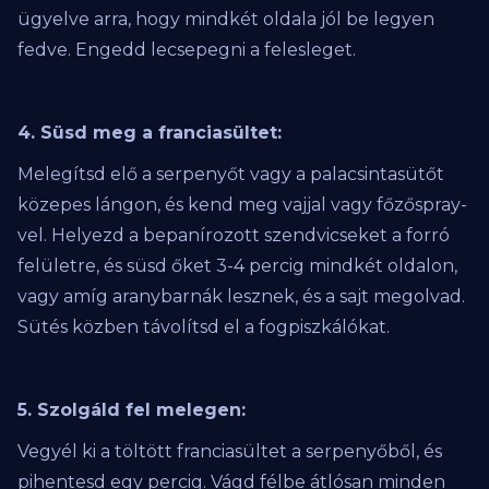
ügyelve arra, hogy mindkét oldala jól be legyen
fedve. Engedd lecsepegni a felesleget.
4. Süsd meg a franciasültet:
Melegítsd elő a serpenyőt vagy a palacsintasütőt
közepes lángon, és kend meg vajjal vagy főzőspray-
vel. Helyezd a bepanírozott szendvicseket a forró
felületre, és süsd őket 3-4 percig mindkét oldalon,
vagy amíg aranybarnák lesznek, és a sajt megolvad.
Sütés közben távolítsd el a fogpiszkálókat.
5. Szolgáld fel melegen:
Vegyél ki a töltött franciasültet a serpenyőből, és
pihentesd egy percig. Vágd félbe átlósan minden