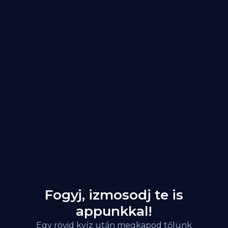
Fogyj, izmosodj te is
appunkkal!
Egy rövid kvíz után megkapod tőlünk