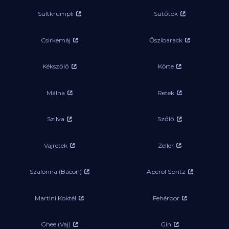
Sültkrumpli
Sütőtök
Csirkemáj
Őszibarack
Kékszőlő
Körte
Málna
Retek
Szilva
Szőlő
Vajretek
Zeller
Szalonna (Bacon)
Aperol Spritz
Martini Koktél
Fehérbor
Ghee (Vaj)
Gin