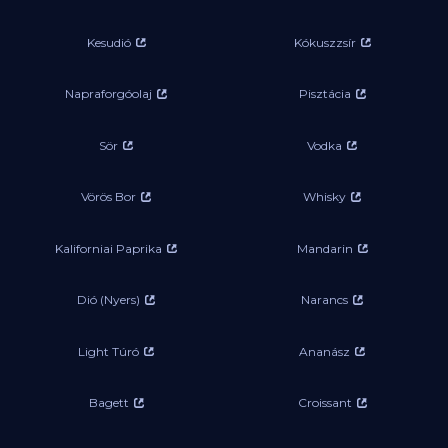
Kesudió
Kókuszzsír
Napraforgóolaj
Pisztácia
Sör
Vodka
Vörös Bor
Whisky
Kaliforniai Paprika
Mandarin
Dió (Nyers)
Narancs
Light Túró
Ananász
Bagett
Croissant