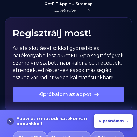
GetFIT App HU Sitemap
Egyéb infók
Regisztrálj most!
Az átalakulásod sokkal gyorsabb és
hatékonyabb lesz a GetFIT App segítéségvel!
Személyre szabott napi kalória cél, receptek,
étrendek, edzéstervek és sok más segéd
eszköz vár rád itt webalkalmazásunkban!
Kipróbálom az appot!
Fogyj és izmosodj hatékonyan
Kipróbálom →
appunkkal!