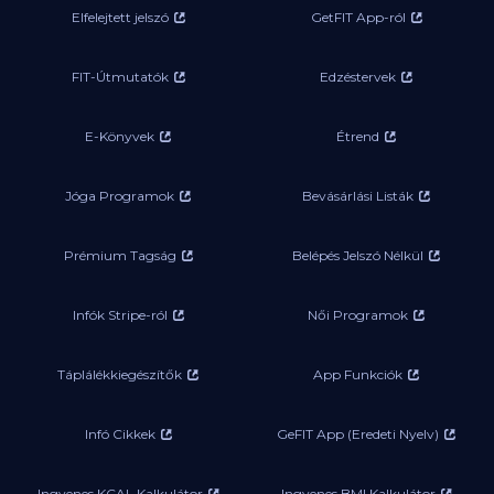
Elfelejtett jelszó
GetFIT App-ról
FIT-Útmutatók
Edzéstervek
E-Könyvek
Étrend
Jóga Programok
Bevásárlási Listák
Prémium Tagság
Belépés Jelszó Nélkül
Infók Stripe-ról
Női Programok
Táplálékkiegészítők
App Funkciók
Infó Cikkek
GeFIT App (Eredeti Nyelv)
Ingyenes KCAL Kalkulátor
Ingyenes BMI Kalkulátor