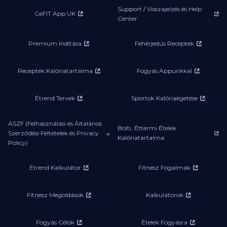
Support / Visszajelzés és Help
GeFIT App UK
Center
Premium Indítása
Fehérjedús Receptek
Receptek Kalóriatartalma
Fogyás Appunkkal
Étrend Tervek
Sportok Kalóriaégetése
ASZF (Felhasználási és Általános
Bolti, Éttermi Ételek
Szerződési Feltételek és Privacy
Kalóriatartalma
Policy)
Étrend Kalkulátor
Fitnesz Fogalmak
Fitnesz Megoldások
Kalkulátorok
Fogyás Célok
Ételek Fogyásra