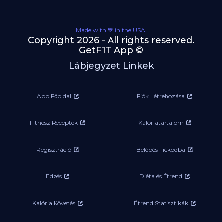
Made with 💙 in the USA!
Copyright 2026 - All rights reserved.
GetF1T App ©
Lábjegyzet Linkek
App Főoldal
Fiók Létrehozása
Fitnesz Receptek
Kalóriatartalom
Regisztráció
Belépés Fiókodba
Edzés
Diéta és Étrend
Kalória Követés
Étrend Statisztikák