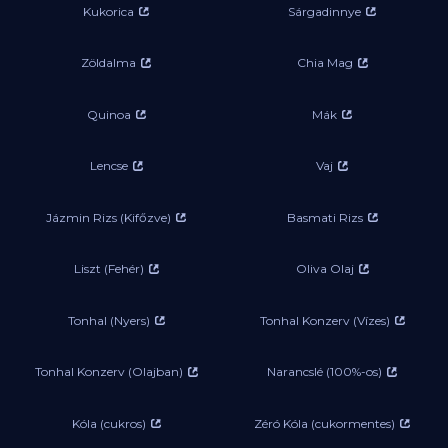
Kukorica
Sárgadinnye
Zöldalma
Chia Mag
Quinoa
Mák
Lencse
Vaj
Jázmin Rizs (Kifőzve)
Basmati Rizs
Liszt (Fehér)
Oliva Olaj
Tonhal (Nyers)
Tonhal Konzerv (Vízes)
Tonhal Konzerv (Olajban)
Narancslé (100%-os)
Kóla (cukros)
Zéró Kóla (cukormentes)