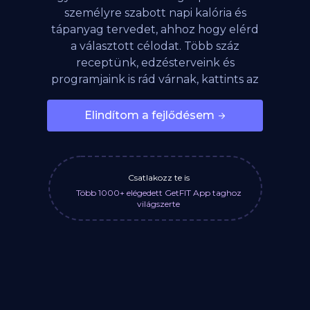
személyre szabott napi kalória és
tápanyag tervedet, ahhoz hogy elérd
a választott célodat. Több száz
receptünk, edzésterveink és
programjaink is rád várnak, kattints az
alábbi gombra!
Elindítom a fejlődésem
Csatlakozz te is
Több 1000+ elégedett GetFIT App taghoz
világszerte