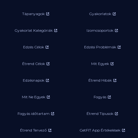
Tápanyagok
Gyakorlatok
Gyakorlat Kategóriák
Izomcsoportok
Edzés Célok
Edzési Problémák
Étrend Célok
Mit Egyek
Edzésnapok
Étrend Hibák
Mit Ne Egyek
Fogyás
Fogyás időtartam
Étrend Típusok
Étrend Tervező
GetFIT App Értékelések