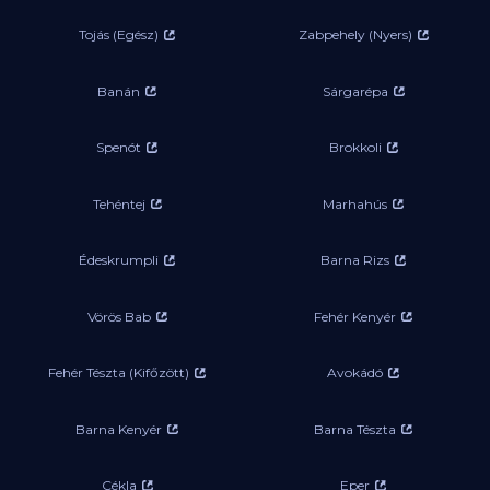
Tojás (Egész)
Zabpehely (Nyers)
Banán
Sárgarépa
Spenót
Brokkoli
Tehéntej
Marhahús
Édeskrumpli
Barna Rizs
Vörös Bab
Fehér Kenyér
Fehér Tészta (Kifőzött)
Avokádó
Barna Kenyér
Barna Tészta
Cékla
Eper