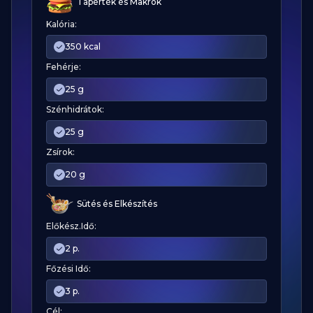
Tápérték és Makrók
Kalória:
350 kcal
Fehérje:
25 g
Szénhidrátok:
25 g
Zsírok:
20 g
Sütés és Elkészítés
Előkész.Idő:
2 p.
Főzési Idő:
3 p.
Cél: