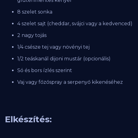
gluténmentes kenyér
8 szelet sonka
4 szelet sajt (cheddar, svájci vagy a kedvenced)
2 nagy tojás
1/4 csésze tej vagy növényi tej
1/2 teáskanál dijoni mustár (opcionális)
Só és bors ízlés szerint
Vaj vagy főzőspray a serpenyő kikenéséhez
Elkészítés: