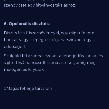
szendvicset egy látványos tálaláshoz.
6. Opcionális díszítés:
Díszíts friss fűszernövénnyel, egy csipet fekete
borssal, vagy csepegtess rá juharszirupot egy kis
édességért.
Szolgáld fel azonnal ezeket a fehérjedús sonka- és
sajttöltésű franciasült szendvicseket, amíg még
melegen és folyósak.
#Magas fehérje tartalom