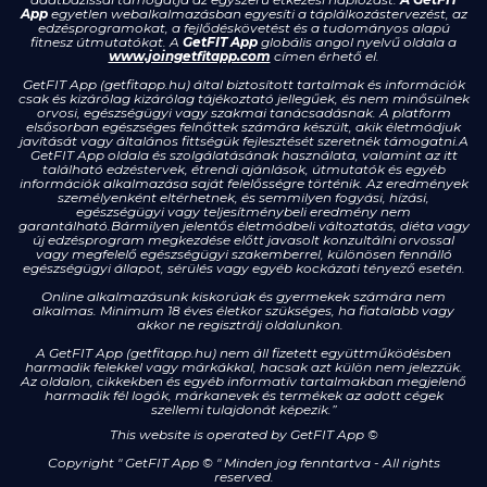
App
egyetlen webalkalmazásban egyesíti a táplálkozástervezést, az
edzésprogramokat, a fejlődéskövetést és a tudományos alapú
fitnesz útmutatókat. A
GetFIT App
globális angol nyelvű oldala a
www.joingetfitapp.com
címen érhető el.
GetFIT App (getfitapp.hu) által biztosított tartalmak és információk
csak és kizárólag kizárólag tájékoztató jellegűek, és nem minősülnek
orvosi, egészségügyi vagy szakmai tanácsadásnak. A platform
elsősorban egészséges felnőttek számára készült, akik életmódjuk
javítását vagy általános fittségük fejlesztését szeretnék támogatni.A
GetFIT App oldala és szolgálatásának használata, valamint az itt
található edzéstervek, étrendi ajánlások, útmutatók és egyéb
információk alkalmazása saját felelősségre történik. Az eredmények
személyenként eltérhetnek, és semmilyen fogyási, hízási,
egészségügyi vagy teljesítménybeli eredmény nem
garantálható.Bármilyen jelentős életmódbeli változtatás, diéta vagy
új edzésprogram megkezdése előtt javasolt konzultálni orvossal
vagy megfelelő egészségügyi szakemberrel, különösen fennálló
egészségügyi állapot, sérülés vagy egyéb kockázati tényező esetén.
Online alkalmazásunk kiskorúak és gyermekek számára nem
alkalmas. Minimum 18 éves életkor szükséges, ha fiatalabb vagy
akkor ne regisztrálj oldalunkon.
A GetFIT App (getfitapp.hu) nem áll fizetett együttműködésben
harmadik felekkel vagy márkákkal, hacsak azt külön nem jelezzük.
Az oldalon, cikkekben és egyéb informatív tartalmakban megjelenő
harmadik fél logók, márkanevek és termékek az adott cégek
szellemi tulajdonát képezik.”
This website is operated by GetFIT App
©
Copyright " GetFIT App © " Minden jog fenntartva - All rights
reserved.