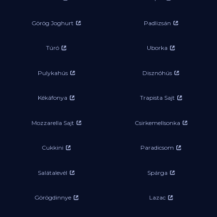
Görög Joghurt
Padlizsán
Túró
Uborka
Pulykahús
Disznóhús
Kékáfonya
Trapista Sajt
Mozzarella Sajt
Csirkemellsonka
Cukkini
Paradicsom
Salátalevél
Spárga
Görögdinnye
Lazac