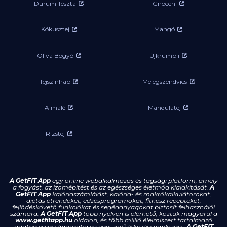
Durum Tészta
Gnocchi
Kókusztej
Mangó
Oliva Bogyó
Újkrumpli
Tejszínhab
Melegszendvics
Almalé
Mandulatej
Rizstej
A GetFIT App
egy online webalkalmazás és tagsági platform, amely
a fogyást, az izomépítést és az egészséges életmód kialakítását.
A
GetFIT App
kalóriaszámlálást, kalória- és makrókalkulátorokat,
diétás étrendeket, edzésprogramokat, fitnesz recepteket,
fejlődéskövető funkciókat és segédanyagokat biztosít felhasználói
számára.
A GetFIT App
több nyelven is elérhető, köztük magyarul a
www.getfitapp.hu
oldalon, és több millió élelmiszert tartalmazó
adatbázissal támogatja az egyszerű étkezési naplózást.
A GetFIT