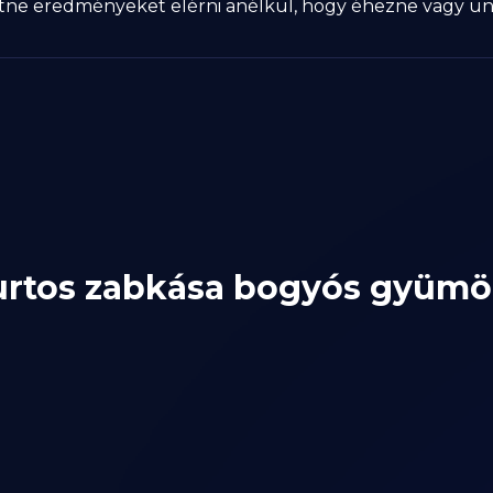
eretne eredményeket elérni anélkül, hogy éhezne vagy un
urtos zabkása bogyós gyümö