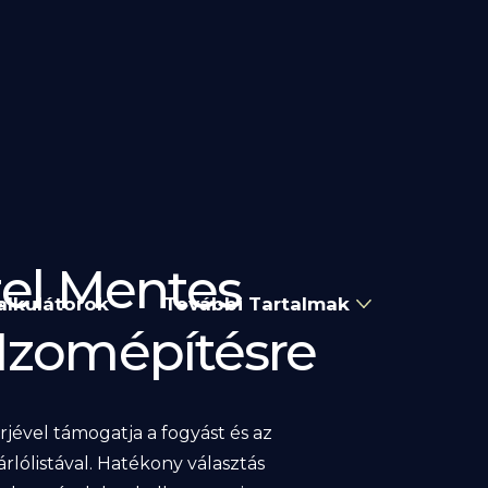
tel Mentes
alkulátorok
További Tartalmak
 Izomépítésre
jével támogatja a fogyást és az
lólistával. Hatékony választás