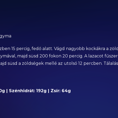
hagyma
ben 15 percig, fedő alatt. Vágd nagyobb kockákra a zölds
gymával, majd süsd 200 fokon 20 percig. A lazacot fűsze
majd süsd a zöldségek mellé az utolsó 12 percben. Tálalá
0g | Szénhidrát: 192g | Zsír: 64g