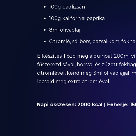
100g padlizsán
100g kaliforniai paprika
8ml olívaolaj
Citromlé, só, bors, bazsalikom, fok
Elkészítés: Főzd meg a quinoát 200ml víz
fűszerezd sóval, borssal és zúzott fokha
citromlével, kend meg 3ml olívaolajjal, 
locsold meg extra citromlével.
Napi összesen: 2000 kcal | Fehérje: 15