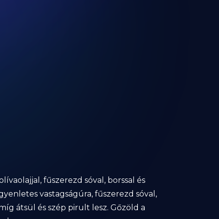
vaolajjal, fűszerezd sóval, borssal és
egyenletes vastagságúra, fűszerezd sóval,
íg átsül és szép pirult lesz. Gőzöld a