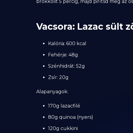
brokkolit 5 percig, majd pirítsd meg az ö
Vacsora: Lazac sült 
Kalória: 600 kcal
Fehérje: 48g
Szénhidrát: 52g
Zsír: 20g
Alapanyagok:
170g lazacfilé
80g quinoa (nyers)
120g cukkini