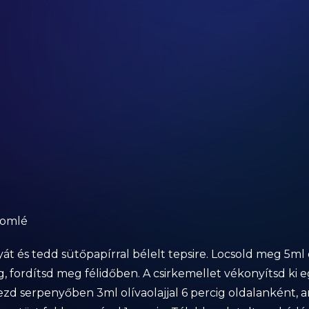
tromlé
 és tedd sütőpapírral bélelt tepsire. Locsold meg 5ml olí
g, fordítsd meg félidőben. A csirkemellet vékonyítsd ki 
lezd serpenyőben 3ml olívaolajjal 6 percig oldalanként, am