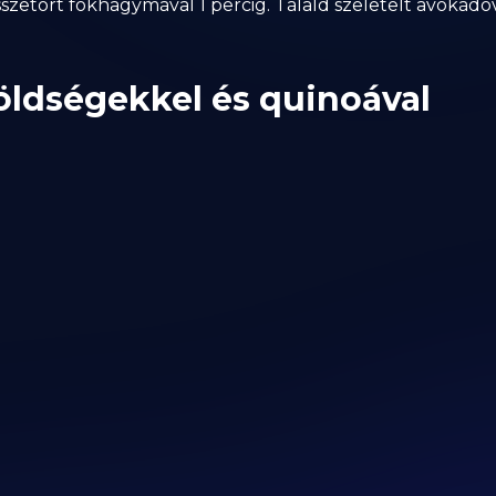
sszetört fokhagymával 1 percig. Tálald szeletelt avokádóv
zöldségekkel és quinoával