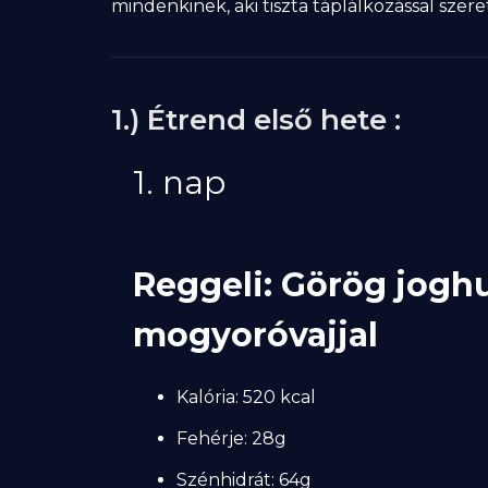
mindenkinek, aki tiszta táplálkozással sz
1.) Étrend első hete :
1. nap
Reggeli: Görög jogh
mogyoróvajjal
Kalória: 520 kcal
Fehérje: 28g
Szénhidrát: 64g