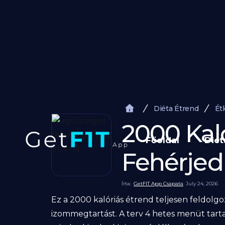
Diéta Étrend
Ét
2000 Kal
Főoldal
Diét
Fehérjed
Írta:
GetFIT App Csapata
July 24, 2026
Ez a 2000 kalóriás étrend teljesen feldolg
izommegtartást. A terv 4 hetes menüt tarta