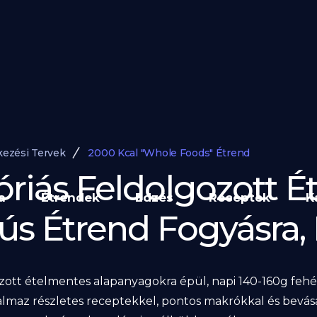
kezési Tervek
2000 Kcal "Whole Foods" Étrend
óriás Feldolgozott É
a
Étrendek
Edzés
Receptek
K
ús Étrend Fogyásra,
ozott ételmentes alapanyagokra épül, napi 140-160g fehér
lmaz részletes receptekkel, pontos makrókkal és bevásár