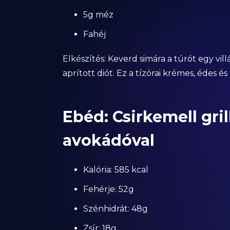
5g méz
Fahéj
Elkészítés: Keverd simára a túrót egy vill
aprított diót. Ez a tízórai krémes, édes és
Ebéd: Csirkemell gri
avokádóval
Kalória: 585 kcal
Fehérje: 52g
Szénhidrát: 48g
Zsír: 18g