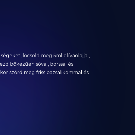
égeket, locsold meg 5ml olívaolajjal,
rezd bőkezűen sóval, borssal és
skor szórd meg friss bazsalikommal és