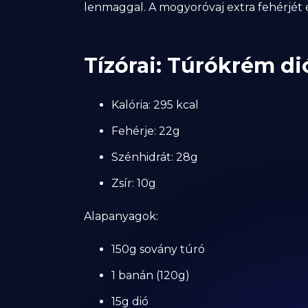
lenmaggal. A mogyoróvaj extra fehérjét és
Tízórai: Túrókrém di
Kalória: 295 kcal
Fehérje: 22g
Szénhidrát: 28g
Zsír: 10g
Alapanyagok:
150g sovány túró
1 banán (120g)
15g dió