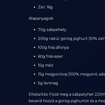
Zsír: 16g
Alapanyagok:
70g zabpehely
200g natúr görög joghurt (10% zsír
100g friss áfonya
60g friss eper
15g méz
15g mogyoróvaj (100% mogyoró, ad
5g lenmag
Elkészítés: Főzd meg a zabpelyhet 220ml
keverd hozzá a görög joghurtot és a mog