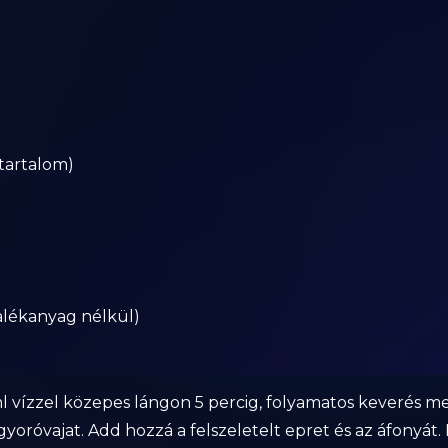
tartalom)
alékanyag nélkül)
 vízzel közepes lángon 5 percig, folyamatos keverés mel
yoróvajat. Add hozzá a felszeletelt epret és az áfonyát