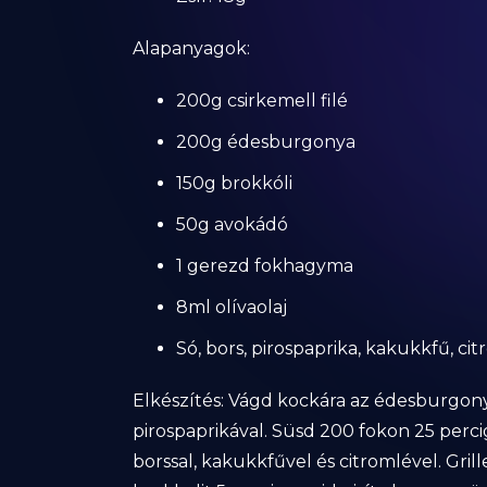
Alapanyagok:
200g csirkemell filé
200g édesburgonya
150g brokkóli
50g avokádó
1 gerezd fokhagyma
8ml olívaolaj
Só, bors, pirospaprika, kakukkfű, ci
Elkészítés: Vágd kockára az édesburgonyát
pirospaprikával. Süsd 200 fokon 25 perci
borssal, kakukkfűvel és citromlével. Gril