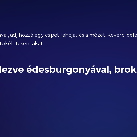
ával, adj hozzá egy csipet fahéjat és a mézet. Keverd bel
 tökéletesen lakat.
llezve édesburgonyával, brok