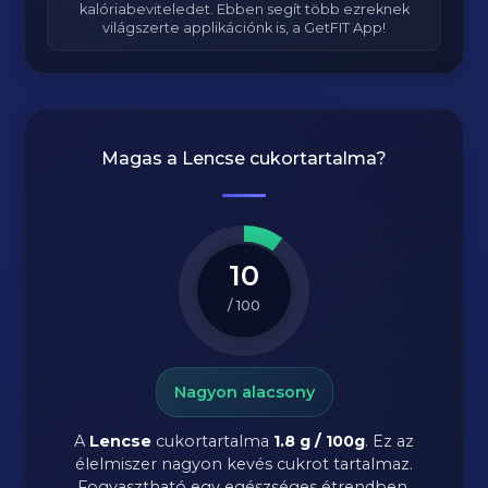
kalóriabeviteledet. Ebben segít több ezreknek
világszerte applikációnk is, a GetFIT App!
Magas a
Lencse
cukortartalma?
10
/ 100
Nagyon alacsony
A
Lencse
cukortartalma
1.8 g / 100g
. Ez az
élelmiszer nagyon kevés cukrot tartalmaz.
Fogyasztható egy egészséges étrendben.