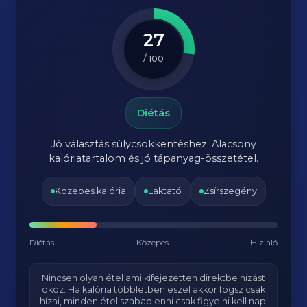
27
/ 100
Diétás
Jó választás súlycsökkentéshez. Alacsony
kalóriatartalom és jó tápanyag-összetétel.
Közepes kalória
Laktató
Zsírszegény
Diétás
Közepes
Hizlaló
Nincsen olyan étel ami kifejezetten direktbe hízást
okoz. Ha kalória többletben eszel akkor fogsz csak
hízni, minden étel szabad enni csak figyelni kell napi