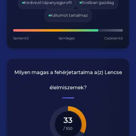
Kedvező tápanyagprofil
Rostban gazdag
Káliumot tartalmaz
Serkentő
Semleges
Csökkentő
Milyen magas a fehérjetartalma a(z)
Lencse
élelmiszernek?
33
/ 100