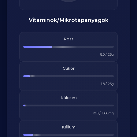
Vitaminok/Mikrotápanyagok
Rost
8.0
/
25
g
Cukor
1.8
/
25
g
Kálcium
19.0
/
1000
mg
Kálium