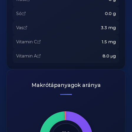
Só
0.0
g
Vas
3.3
mg
Vitamin C
1.5
mg
Vitamin A
8.0
μg
Makrótápanyagok aránya