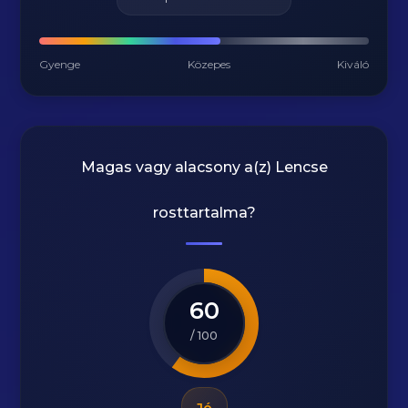
Gyenge
Közepes
Kiváló
Magas vagy alacsony a(z) Lencse
rosttartalma?
60
/ 100