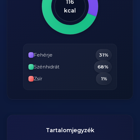
116
kcal
Fehérje
31%
Szénhidrát
68%
Zsír
1%
Tartalomjegyzék