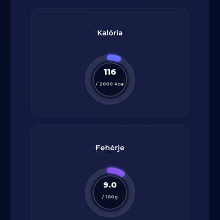
Kalória
116
/
2000
kcal
Fehérje
9.0
/
100
g