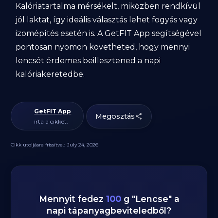
Kalóriatartalma mérsékelt, miközben rendkívül
jól laktat, így ideális választás lehet fogyás vagy
izomépítés esetén is. A GetFIT App segítségével
pontosan nyomon követheted, hogy mennyi
lencsét érdemes beillesztened a napi
kalóriakeretedbe.
GetFIT App
Megosztás
írta a cikket.
Cikk utoljásra frissítve.:
July 24, 2026
Mennyit fedez
100
g
"
Lencse
" a
napi tápanyagbeviteledből?