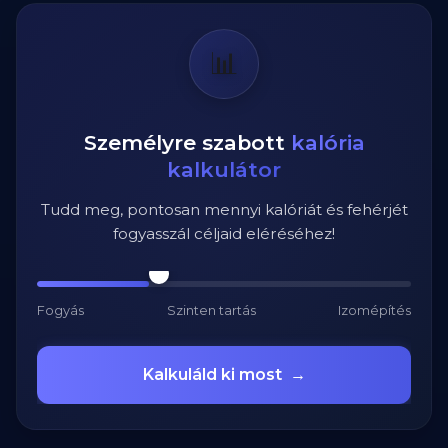
📊
Személyre szabott
kalória
kalkulátor
Tudd meg, pontosan mennyi kalóriát és fehérjét
fogyasszál céljaid eléréséhez!
Fogyás
Szinten tartás
Izomépítés
Kalkuláld ki most
→