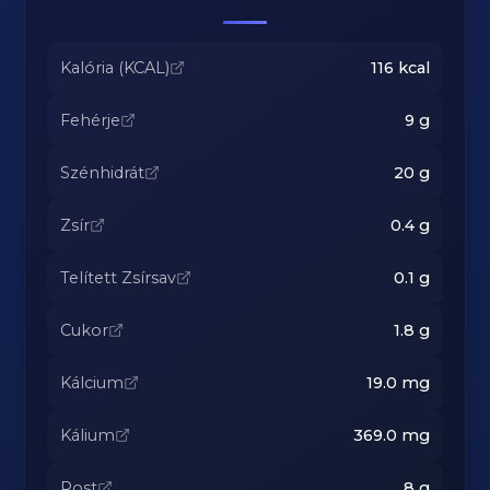
Kalória (KCAL)
116
kcal
Fehérje
9
g
Szénhidrát
20
g
Zsír
0.4
g
Telített Zsírsav
0.1
g
Cukor
1.8
g
Kálcium
19.0
mg
Kálium
369.0
mg
Rost
8
g