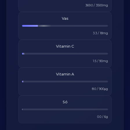
369.0
/
3500
mg
Vas
3.3
/
18
mg
Vitamin C
1.5
/
90
mg
Vitamin A
8.0
/
900
μg
Só
0.0
/
6
g