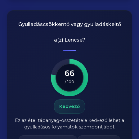
Gyulladáscsökkentő vagy gyulladáskeltő
a(z)
Lencse
?
66
/ 100
Kedvező
Ez az étel tápanyag-összetétele kedvező lehet a
gyulladásos folyamatok szempontjából.