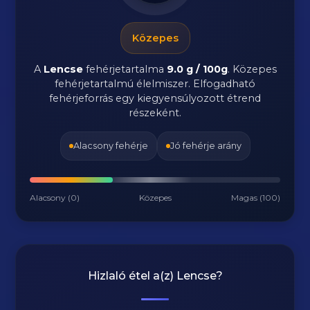
Közepes
A
Lencse
fehérjetartalma
9.0 g / 100g
. Közepes
fehérjetartalmú élelmiszer. Elfogadható
fehérjeforrás egy kiegyensúlyozott étrend
részeként.
Alacsony fehérje
Jó fehérje arány
Alacsony (0)
Közepes
Magas (100)
Hizlaló étel a(z)
Lencse
?