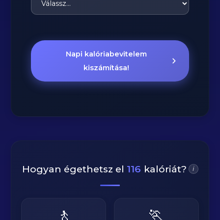
Napi kalóriabevitelem
kiszámítása!
Hogyan égethetsz el
116
kalóriát?
i
🚶
🏃