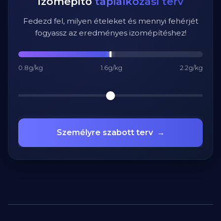
Izomépítő
táplálkozási terv
Fedezd fel, milyen ételeket és mennyi fehérjét
fogyassz az eredményes izomépítéshez!
0.8g/kg
1.6g/kg
2.2g/kg
Személyre szabott terv
→