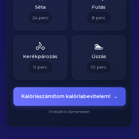
Séta
Futás
24
perc
8
perc
🚴
🏊
Kerékpározás
Úszás
11
perc
10
perc
Kalóriaszámítom kalóriabevitelem!
→
Próbáld ki díjmentesen