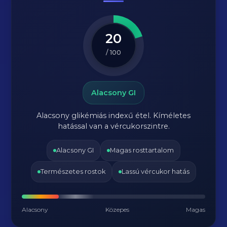
20
/ 100
Alacsony GI
Alacsony glikémiás indexű étel. Kíméletes
hatással van a vércukorszintre.
Alacsony GI
Magas rosttartalom
Természetes rostok
Lassú vércukor hatás
Alacsony
Közepes
Magas