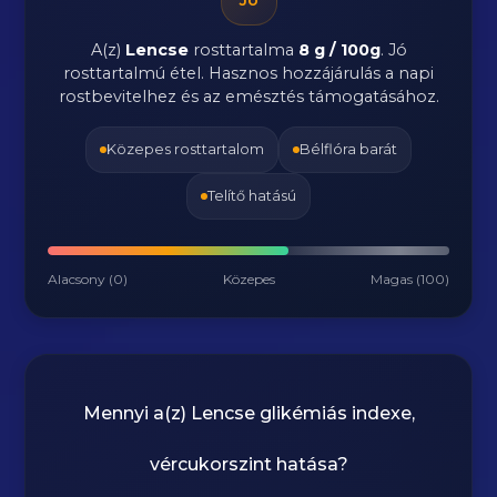
Jó
A(z)
Lencse
rosttartalma
8 g / 100g
.
Jó
rosttartalmú étel. Hasznos hozzájárulás a napi
rostbevitelhez és az emésztés támogatásához.
Közepes rosttartalom
Bélflóra barát
Telítő hatású
Alacsony (0)
Közepes
Magas (100)
Mennyi a(z)
Lencse
glikémiás indexe,
vércukorszint hatása?