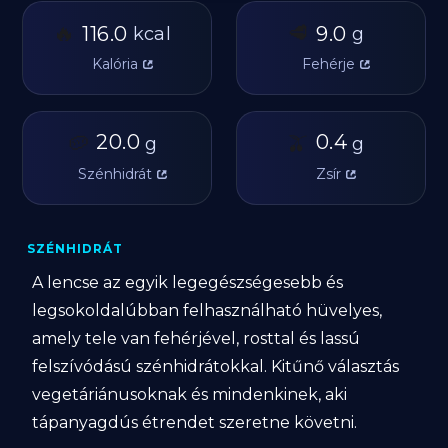
🔥
🥩
116.0
9.0
kcal
g
Kalória
Fehérje
🥔
20.0
🫒
0.4
g
g
Szénhidrát
Zsír
SZÉNHIDRÁT
A lencse az egyik legegészségesebb és
legsokoldalúbban felhasználható hüvelyes,
amely tele van fehérjével, rosttal és lassú
felszívódású szénhidrátokkal. Kitűnő választás
vegetáriánusoknak és mindenkinek, aki
tápanyagdús étrendet szeretne követni.