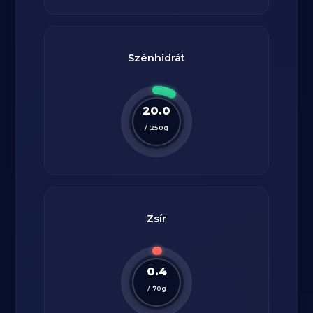
Szénhidrát
20.0
/
250
g
Zsír
0.4
/
70
g