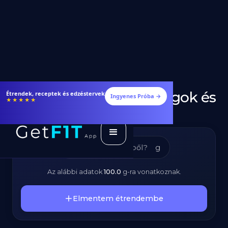
Lencse - Tápanyagok és
Fogyj és izmosodj hatékonyabban
Ingyenes Próba →
★★★★★
Kalóriatartalom
g
Az alábbi adatok
100.0
g
-ra vonatkoznak.
Elmentem étrendembe