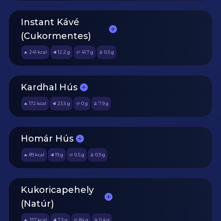
Instant Kávé
(Cukormentes)
241
kcal
12.2
g
41.7
g
0.5
g
🔥
🥩
🥔
🫒
Kardhal Hús
172
kcal
23.5
g
0
g
7.9
g
🔥
🥩
🥔
🫒
Homár Hús
89
kcal
19
g
0.5
g
0.9
g
🔥
🥩
🥔
🫒
Kukoricapehely
(Natúr)
357
kcal
7.5
g
84
g
0.4
g
🔥
🥩
🥔
🫒