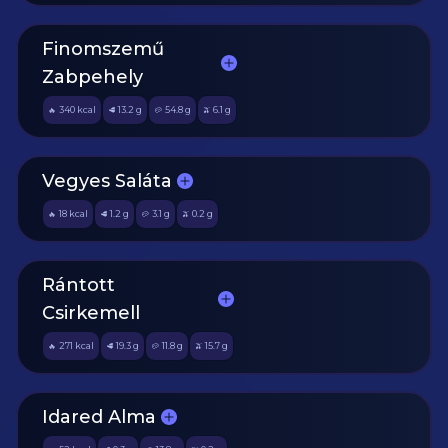
Finomszemű
Zabpehely
340
kcal
13.2
g
54.8
g
6.1
g
🔥
🥩
🥔
🫒
Vegyes Saláta
18
kcal
1.2
g
3.1
g
0.2
g
🔥
🥩
🥔
🫒
Rántott
Csirkemell
271
kcal
19.3
g
11.8
g
15.7
g
🔥
🥩
🥔
🫒
Idared Alma