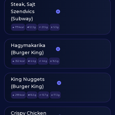
Steak, Sajt
Szendvics
(Subway)
179
kcal
12.3
g
21.5
g
5.3
g
🔥
🥩
🥔
🫒
Hagymakarika
(Burger King)
352
kcal
4.4
g
44
g
16.5
g
🔥
🥩
🥔
🫒
King Nuggets
(Burger King)
299
kcal
16.5
g
15.7
g
17.3
g
🔥
🥩
🥔
🫒
Crispy Chicken