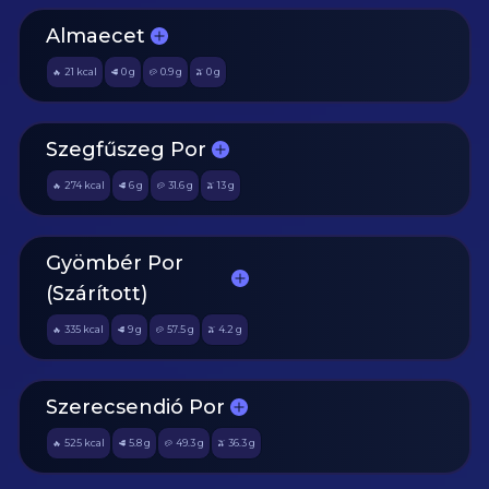
Almaecet
21
kcal
0
g
0.9
g
0
g
🔥
🥩
🥔
🫒
Szegfűszeg Por
274
kcal
6
g
31.6
g
13
g
🔥
🥩
🥔
🫒
Gyömbér Por
(Szárított)
335
kcal
9
g
57.5
g
4.2
g
🔥
🥩
🥔
🫒
Szerecsendió Por
525
kcal
5.8
g
49.3
g
36.3
g
🔥
🥩
🥔
🫒