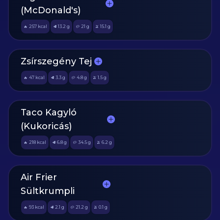
(McDonald's)
257
kcal
13.2
g
21
g
15.1
g
🔥
🥩
🥔
🫒
Zsírszegény Tej
47
kcal
3.3
g
4.8
g
1.5
g
🔥
🥩
🥔
🫒
Taco Kagyló
(Kukoricás)
218
kcal
6.8
g
34.5
g
6.2
g
🔥
🥩
🥔
🫒
Air Frier
Sültkrumpli
93
kcal
2.1
g
21.2
g
0.1
g
🔥
🥩
🥔
🫒