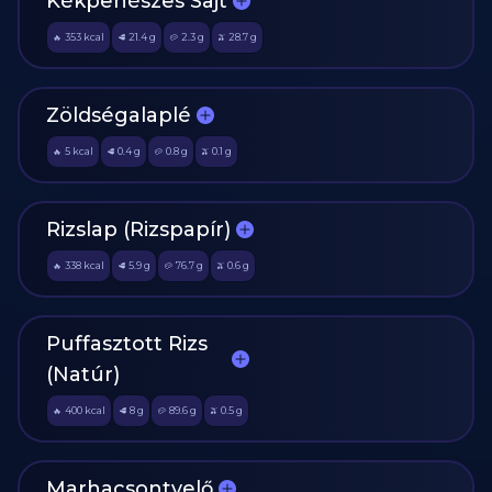
Kékpenészes Sajt
353
kcal
21.4
g
2.3
g
28.7
g
🔥
🥩
🥔
🫒
Zöldségalaplé
5
kcal
0.4
g
0.8
g
0.1
g
🔥
🥩
🥔
🫒
Rizslap (Rizspapír)
338
kcal
5.9
g
76.7
g
0.6
g
🔥
🥩
🥔
🫒
Puffasztott Rizs
(Natúr)
400
kcal
8
g
89.6
g
0.5
g
🔥
🥩
🥔
🫒
Marhacsontvelő