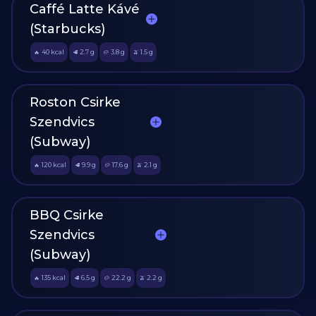
Caffé Latte Kávé
(Starbucks)
40
kcal
2.7
g
3.8
g
1.5
g
🔥
🥩
🥔
🫒
Roston Csirke
Szendvics
(Subway)
120
kcal
9.9
g
17.6
g
2.1
g
🔥
🥩
🥔
🫒
BBQ Csirke
Szendvics
(Subway)
135
kcal
6.5
g
22.2
g
2.2
g
🔥
🥩
🥔
🫒