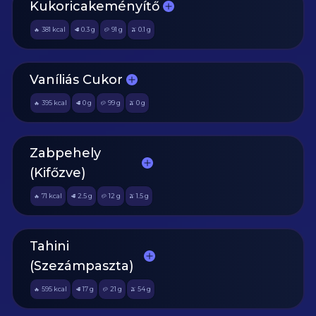
Kukoricakeményítő
381
kcal
0.3
g
91
g
0.1
g
🔥
🥩
🥔
🫒
Vaníliás Cukor
395
kcal
0
g
99
g
0
g
🔥
🥩
🥔
🫒
Zabpehely
(Kifőzve)
71
kcal
2.5
g
12
g
1.5
g
🔥
🥩
🥔
🫒
Tahini
(Szezámpaszta)
595
kcal
17
g
21
g
54
g
🔥
🥩
🥔
🫒