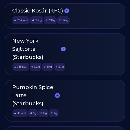
Classic Kosár (KFC)
264
kcal
12.2
g
17.8
g
15.6
g
🔥
🥩
🥔
🫒
New York
Sajttorta
(Starbucks)
388
kcal
6.2
g
30
g
27
g
🔥
🥩
🥔
🫒
Pumpkin Spice
Latte
(Starbucks)
80
kcal
3
g
11
g
3
g
🔥
🥩
🥔
🫒