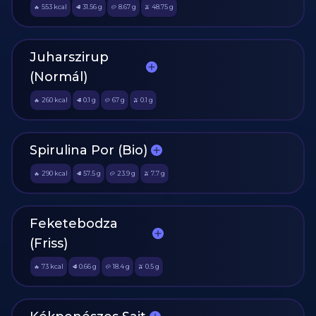
553
kcal
31.56
g
8.67
g
48.75
g
🔥
🥩
🥔
🫒
Juharszirup
(Normál)
260
kcal
0.1
g
67
g
0.1
g
🔥
🥩
🥔
🫒
Spirulina Por (Bio)
290
kcal
57.5
g
23.9
g
7.7
g
🔥
🥩
🥔
🫒
Feketebodza
(Friss)
73
kcal
0.66
g
18.4
g
0.5
g
🔥
🥩
🥔
🫒