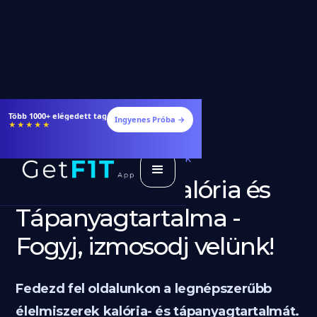
Étrendek, receptek és edzéstervek
Ingyenes Próba →
★★★★★
Élelmiszerek
Diéta és Étrend
Élelmiszerek Kalória és
Tápanyagtartalma -
Fogyj, izmosodj velünk!
Fedezd fel oldalunkon a legnépszerűbb
élelmiszerek kalória- és tápanyagtartalmát.