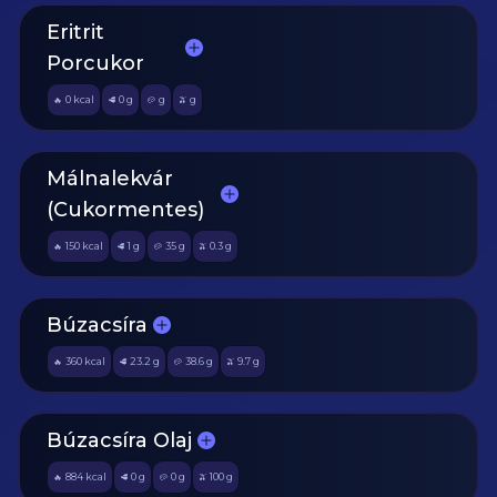
Eritrit
Porcukor
0
kcal
0
g
g
g
🔥
🥩
🥔
🫒
Málnalekvár
(Cukormentes)
150
kcal
1
g
35
g
0.3
g
🔥
🥩
🥔
🫒
Búzacsíra
360
kcal
23.2
g
38.6
g
9.7
g
🔥
🥩
🥔
🫒
Búzacsíra Olaj
884
kcal
0
g
0
g
100
g
🔥
🥩
🥔
🫒