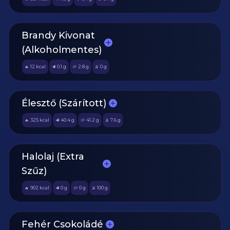
Brandy Kivonat
(Alkoholmentes)
12
kcal
0.1
g
2.8
g
0
g
🔥
🥩
🥔
🫒
Élesztő (Szárított)
325
kcal
40.4
g
41.2
g
7.6
g
🔥
🥩
🥔
🫒
Halolaj (Extra
Szűz)
902
kcal
0
g
0
g
100
g
🔥
🥩
🥔
🫒
Fehér Csokoládé