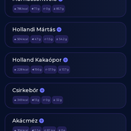
786
kcal
7.1
g
0
g
85.7
g
🔥
🥩
🥔
🫒
Hollandi Mártás
504
kcal
4.7
g
1.5
g
54.2
g
🔥
🥩
🥔
🫒
Holland Kakaópor
228
kcal
19.6
g
57.9
g
13.7
g
🔥
🥩
🥔
🫒
Csirkebőr
349
kcal
13
g
0
g
32
g
🔥
🥩
🥔
🫒
Akácméz
304
kcal
0.3
g
82.4
g
0
g
🔥
🥩
🥔
🫒