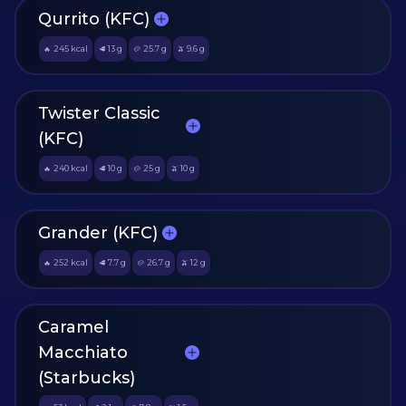
Qurrito (KFC)
245
kcal
13
g
25.7
g
9.6
g
🔥
🥩
🥔
🫒
Twister Classic
(KFC)
240
kcal
10
g
25
g
10
g
🔥
🥩
🥔
🫒
Grander (KFC)
252
kcal
7.7
g
26.7
g
12
g
🔥
🥩
🥔
🫒
Caramel
Macchiato
(Starbucks)