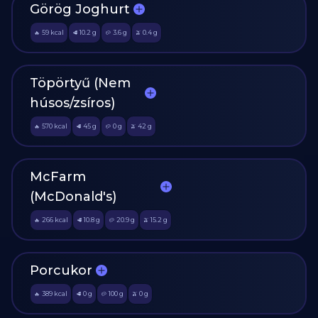
Görög Joghurt
59
kcal
10.2
g
3.6
g
0.4
g
🔥
🥩
🥔
🫒
Töpörtyű (Nem
húsos/zsíros)
570
kcal
45
g
0
g
42
g
🔥
🥩
🥔
🫒
McFarm
(McDonald's)
266
kcal
10.8
g
20.9
g
15.2
g
🔥
🥩
🥔
🫒
Porcukor
389
kcal
0
g
100
g
0
g
🔥
🥩
🥔
🫒