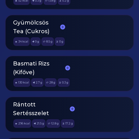
52
kcal
0.3
g
13.8
g
0.2
g
🔥
🥩
🥔
🫒
Gyümölcsös
Tea (Cukros)
34
kcal
0
g
8.5
g
0
g
🔥
🥩
🥔
🫒
Basmati Rizs
(Kifőve)
130
kcal
2.7
g
28
g
0.3
g
🔥
🥩
🥔
🫒
Rántott
Sertésszelet
296
kcal
21.5
g
12.8
g
17.2
g
🔥
🥩
🥔
🫒