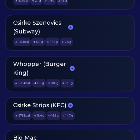
53
kcal
2.1
g
7.8
g
1.5
g
🔥
🥩
🥔
🫒
Csirke Szendvics
(Subway)
133
kcal
10.7
g
17.2
g
2.6
g
🔥
🥩
🥔
🫒
Whopper (Burger
King)
233
kcal
10.7
g
18.6
g
12.9
g
🔥
🥩
🥔
🫒
Csirke Strips (KFC)
279
kcal
19.4
g
16.5
g
14.7
g
🔥
🥩
🥔
🫒
Big Mac