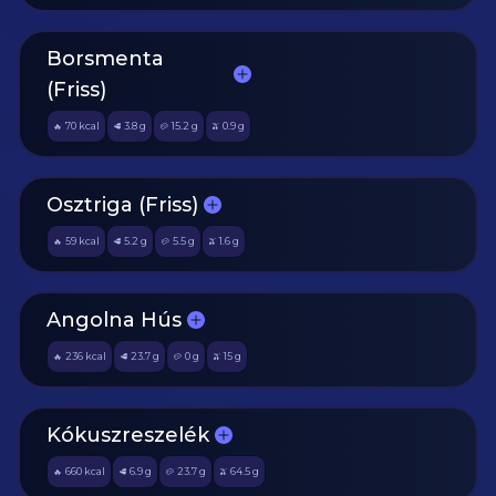
Borsmenta
(Friss)
70
kcal
3.8
g
15.2
g
0.9
g
🔥
🥩
🥔
🫒
Osztriga (Friss)
59
kcal
5.2
g
5.5
g
1.6
g
🔥
🥩
🥔
🫒
Angolna Hús
236
kcal
23.7
g
0
g
15
g
🔥
🥩
🥔
🫒
Kókuszreszelék
660
kcal
6.9
g
23.7
g
64.5
g
🔥
🥩
🥔
🫒