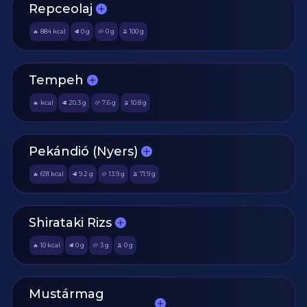
Repceolaj
884
kcal
0
g
0
g
100
g
🔥
🥩
🥔
🫒
Tempeh
kcal
20.3
g
7.6
g
10.8
g
🔥
🥩
🥔
🫒
Pekándió (Nyers)
691
kcal
9.2
g
13.9
g
71.9
g
🔥
🥩
🥔
🫒
Shirataki Rizs
10
kcal
0
g
3
g
0
g
🔥
🥩
🥔
🫒
Mustármag