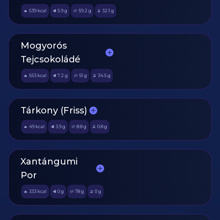
539
kcal
5.9
g
59.2
g
32.1
g
🔥
🥩
🥔
🫒
Mogyorós
Tejcsokoládé
553
kcal
7.2
g
51
g
34.5
g
🔥
🥩
🥔
🫒
Tárkony (Friss)
49
kcal
3.9
g
8.8
g
0.8
g
🔥
🥩
🥔
🫒
Xantángumi
Por
333
kcal
0
g
78
g
0
g
🔥
🥩
🥔
🫒