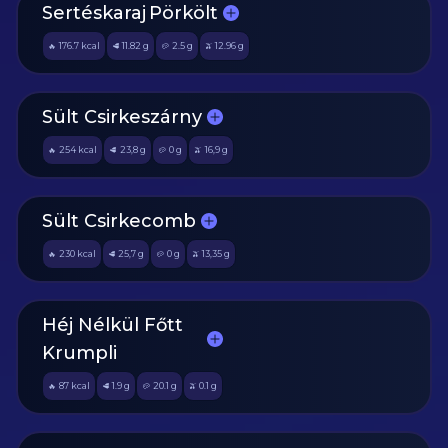
Sertéskaraj Pörkölt
176.7
kcal
11.82
g
2.5
g
12.96
g
🔥
🥩
🥔
🫒
Sült Csirkeszárny
254
kcal
23,8
g
0
g
16,9
g
🔥
🥩
🥔
🫒
Sült Csirkecomb
230
kcal
25,7
g
0
g
13,35
g
🔥
🥩
🥔
🫒
Héj Nélkül Főtt
Krumpli
87
kcal
1.9
g
20.1
g
0.1
g
🔥
🥩
🥔
🫒