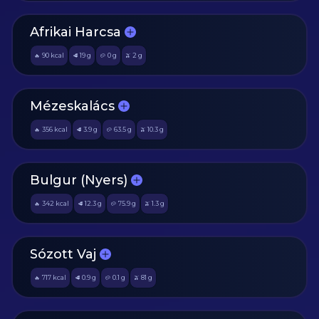
Afrikai Harcsa
90
kcal
19
g
0
g
2
g
🔥
🥩
🥔
🫒
Mézeskalács
356
kcal
3.9
g
63.5
g
10.3
g
🔥
🥩
🥔
🫒
Bulgur (Nyers)
342
kcal
12.3
g
75.9
g
1.3
g
🔥
🥩
🥔
🫒
Sózott Vaj
717
kcal
0.9
g
0.1
g
81
g
🔥
🥩
🥔
🫒