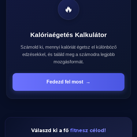
🔥
Kalóriaégetés Kalkulátor
Számold ki, mennyi kalóriát égetsz el különböző
edzésekkel, és találd meg a számodra legjobb
mozgásformát.
Fedezd fel most
→
Válaszd ki a fő
fitnesz célod!