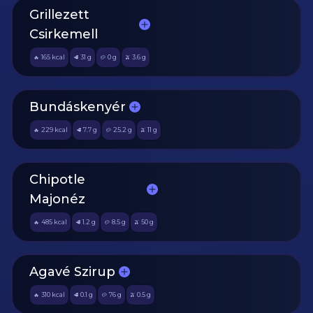
Grillezett
Csirkemell
165
kcal
31
g
0
g
3.6
g
🔥
🥩
🥔
🫒
Bundáskenyér
229
kcal
7.7
g
25.2
g
11
g
🔥
🥩
🥔
🫒
Chipotle
Majonéz
485
kcal
1.2
g
8.5
g
50
g
🔥
🥩
🥔
🫒
Agavé Szirup
310
kcal
0.1
g
76
g
0.5
g
🔥
🥩
🥔
🫒