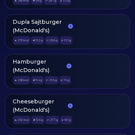
280
kcal
9.8
g
28.7
g
13.3
g
🔥
🥩
🥔
🫒
Dupla Sajtburger
(McDonald's)
270
kcal
15.2
g
20.6
g
13.3
g
🔥
🥩
🥔
🫒
Hamburger
(McDonald's)
238
kcal
11.4
g
29.5
g
7.6
g
🔥
🥩
🥔
🫒
Cheeseburger
(McDonald's)
252
kcal
12.6
g
27.7
g
10.1
g
🔥
🥩
🥔
🫒