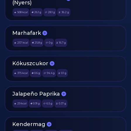
(Nyers)
508
kcal
26.1
g
28.1
g
36.2
g
🔥
🥩
🥔
🫒
Marhafark
257
kcal
25.8
g
0
g
16.7
g
🔥
🥩
🥔
🫒
Kókuszcukor
375
kcal
0.6
g
94.4
g
0.1
g
🔥
🥩
🥔
🫒
Jalapeño Paprika
29
kcal
0.91
g
6.5
g
0.37
g
🔥
🥩
🥔
🫒
Kendermag