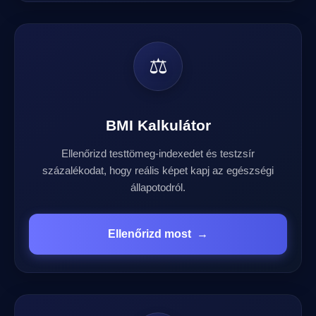
⚖️
BMI Kalkulátor
Ellenőrizd testtömeg-indexedet és testzsír
százalékodat, hogy reális képet kapj az egészségi
állapotodról.
Ellenőrizd most
→