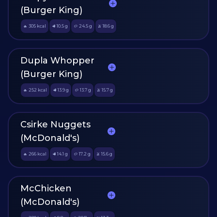
(Burger King)
305
kcal
10.5
g
24.5
g
18.6
g
🔥
🥩
🥔
🫒
Dupla Whopper
(Burger King)
252
kcal
13.9
g
13.7
g
15.7
g
🔥
🥩
🥔
🫒
Csirke Nuggets
(McDonald's)
266
kcal
14.1
g
17.2
g
15.6
g
🔥
🥩
🥔
🫒
McChicken
(McDonald's)