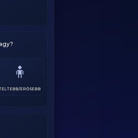
vagy?
🧍
TELTEBB/ERŐSEBB