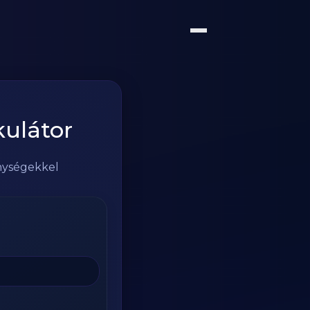
kulátor
enységekkel