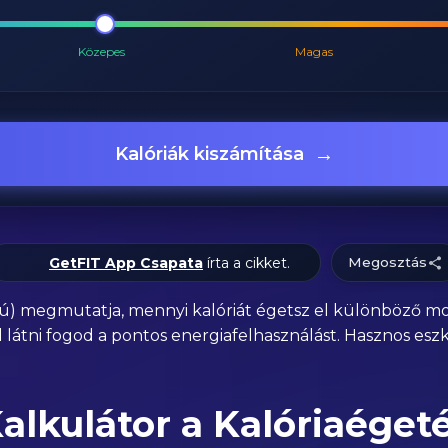
Közepes
Magas
→
Kalóriák kiszámítása
GetFIT App Csapata
írta a cikket.
Megosztás
pú) megmutatja, mennyi kalóriát égetsz el különböző 
l látni fogod a pontos energiafelhasználást. Hasznos esz
lkulátor a Kalóriaéget