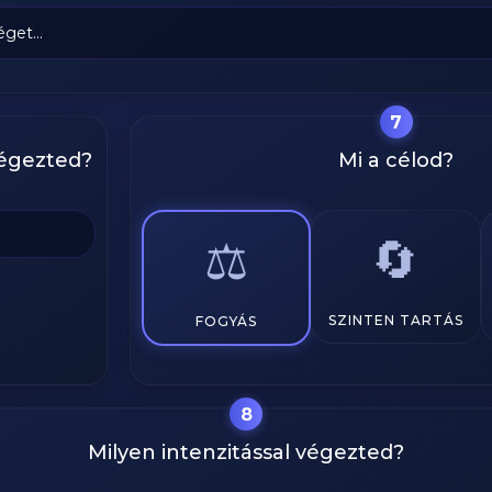
7
végezted?
Mi a célod?
🔄
⚖️
SZINTEN TARTÁS
FOGYÁS
8
Milyen intenzitással végezted?