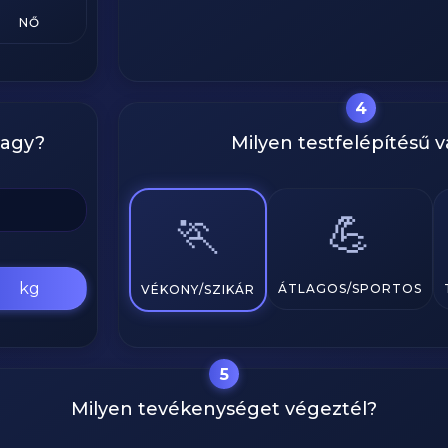
NŐ
4
vagy?
Milyen testfelépítésű 
💪
🏃
kg
ÁTLAGOS/SPORTOS
VÉKONY/SZIKÁR
5
Milyen tevékenységet végeztél?