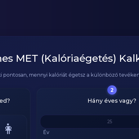
es MET (Kalóriaégetés) Kal
i pontosan, mennyi kalóriát égetsz a különböző tevék
2
ed?
Hány éves vagy?
👩
Év