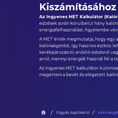
Kiszámításához
Az Ingyenes MET Kalkulátor (Kalór
edzések során körülbelül hány kalóriá
energiafelhasználást, figyelembe véve
A MET érték megmutatja, hogy egy a
kalóriaégetést, így hasznos eszköz le
kerékpározásról, erősítő edzésről v
arról, mennyi energiát használ fel a t
Az ingyenes MET kalkulátor különösen
megérteni a bevitt és elégetett kalór
Fogyás Applikáció
Kalóriaége