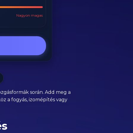
Nagyon magas
mozgásformák során. Add meg a
köz a fogyás, izomépítés vagy
és