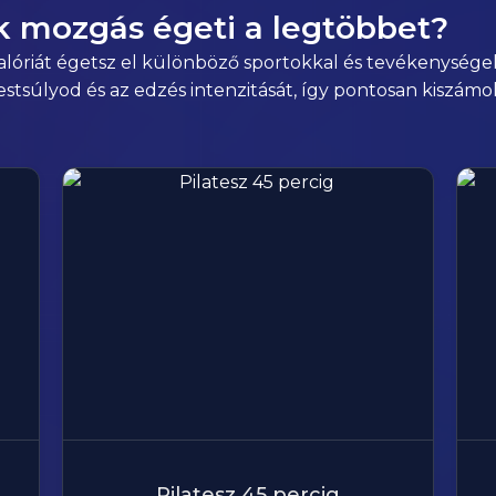
ik mozgás égeti a legtöbbet?
kalóriát égetsz el különböző sportokkal és tevékenysége
testsúlyod és az edzés intenzitását, így pontosan kiszám
Pilatesz 45 percig