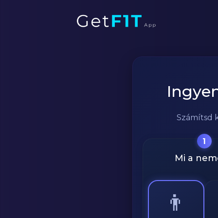
Ingyen
Számítsd k
1
Mi a nem
👨