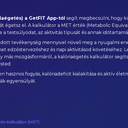
iaégetés) a GetFIT App-tól
segít megbecsülni, hogy kül
t égetsz el. A kalkulátor a MET érték (Metabolic Equival
 a testsúlyodat, az aktivitás típusát és annak időtartamá
dott tevékenység mennyivel növeli meg a nyugalmi ene
het edzéstervezéshez és napi aktivitásod követéséhez. Le
agy más mozgásformáról, a kalóriaégetés kalkulátor seg
ested.
 hasznos fogyás, kalóriadeficit kialakítása és aktív él
iák egyensúlyát.
tés Kalkulátor (MET)