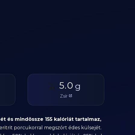
5.0
🫒
g
Zsír
 és mindössze 155 kalóriát tartalmaz,
eritrit porcukorral megszórt édes külsejét.