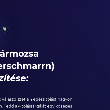
zármozsa
erschmarrn)
zítése:
:
Válaszd szét a 4 egész tojást nagyon
n. Tedd a 4 tojássárgáját egy közepes