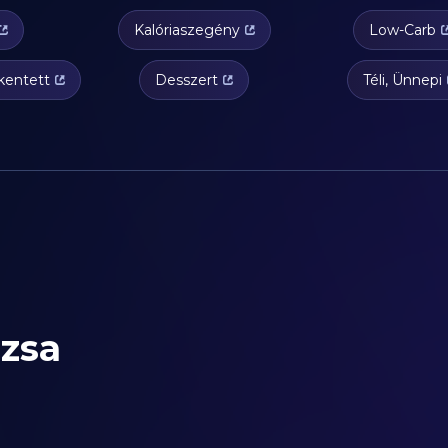
Kalóriaszegény
Low-Carb
kentett
Desszert
Téli, Ünnepi
zsa