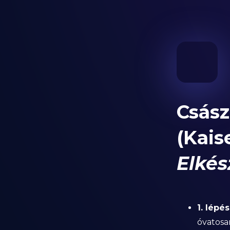
Csás
(Kais
Elkés
1. lépés
óvatosa