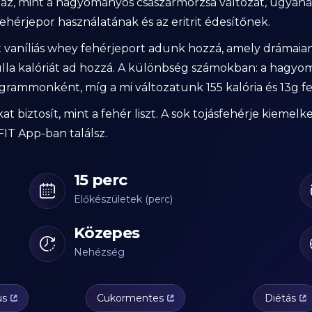
maz, mint a hagyományos császármorzsa változat, ugyana
ehérjepor használatának és az eritrit édesítőnek.
 vaníliás whey fehérjeport adunk hozzá, amely drámaian nö
ulla kalóriát ad hozzá. A különbség számokban: a hagy
00 grammonként, míg a mi változatunk 155 kalória és 13g
at biztosít, mint a fehér liszt. A sok tojásfehérje kiemel
IT App-ban találsz.
15 perc
Előkészületek (perc)
Közepes
Nehézség
ús
Cukormentes
Diétás