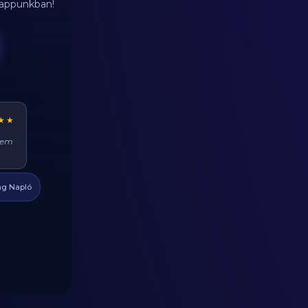
d appunkban!
★★
ehet
at
g Napló