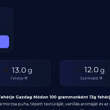
12.0
13.0
🥩
g
🥔
g
Fehérje
Szénhidrát
Fehérje Gazdag Módon 100 grammonként 13g fehérjét
morzsa puha, tépett textúráját, vaníliás aromáját és az 