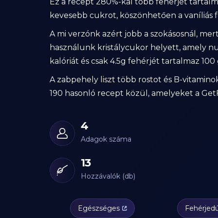
Ez a recept 280%-kal több fehérjét tartal
kevesebb cukrot, köszönhetően a vaníliás f
A mi verzónk azért jobb a szokásosnál, mert
használunk kristálycukor helyett, amely n
kalóriát és csak 4.5g fehérjét tartalmaz 1
A zabpehely liszt több rostot és B-vitaminok
190 hasonló recept közül, amelyeket a GetF
4
Adagok száma
13
Hozzávalók (db)
Egészséges
Fehérjed