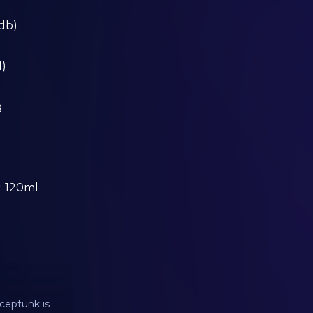
 db)
l)
g
j: 120ml
ceptünk is