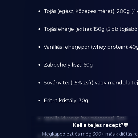
Tojás (egész, közepes méret): 200g (4
Tojásfehérje (extra): 150g (5 db tojásbó
Vaníliás fehérjepor (whey protein): 40
Zabpehely liszt: 60g
Sovány tej (1.5% zsír) vagy mandula te
Eritrit kristály: 30g
Vanília kivonat (természetes): 5ml
Kell a teljes recept?💙
Megkapod ezt és még 300+ másik diétás re
Só: 2g