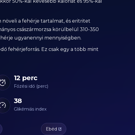
kkor 50%-kal kevesebb kalóriát és 95%-kal
veli a fehérje tartalmat, és eritritet
ományos császármorzsa körülbelül 310-350
 fehérje ugyanennyi mennyiségben.
kedő fehérjeforrás. Ez csak egy a több mint
12 perc
Főzési idő (perc)
38
Glikémiás index
Ebéd