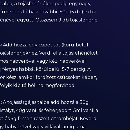
tálba, a tojásfehérjéket pedig egy nagy,
zsírmentes tálba a további 150g (5 db) extra
érjével együtt. Összesen 9 db tojásfehérje
:
Add hozzá egy csipet sót (körülbelül
tojásfehérjékhez. Verd fel a tojásfehérjéket
mos habverővel vagy kézi habverővel
 fényes habbá, körülbelül 5-7 percig. A
or kész, amikor fordított csúcsokat képez,
olyik ki a tálból, ha megfordítod.
:
A tojássárgájas tálba add hozzá a 30g
kristályt, 40g vaníliás fehérjeport, 5ml vanília
t és 5g frissen reszelt citromhéjat. Keverd
y habverővel vagy villával, amíg sima,