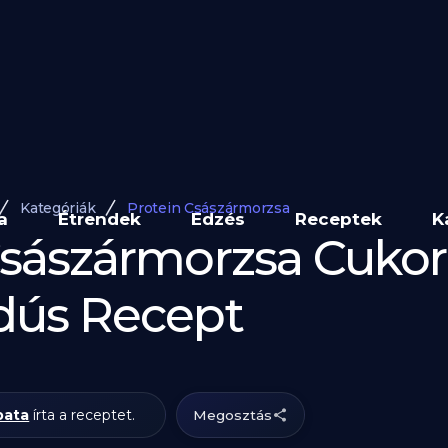
Kategóriák
Protein Császármorzsa
a
Étrendek
Edzés
Receptek
K
Császármorzsa Cuko
dús Recept
pata
írta a receptet.
Megosztás