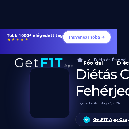
Több 1000+ elégedett tag
Ingyenes Próba →
★★★★★
Diéta és Étrend
Főoldal
Diét
Diétás 
Fehérje
Utoljásra frissítve:
July 24, 2026
GetFIT App Csa