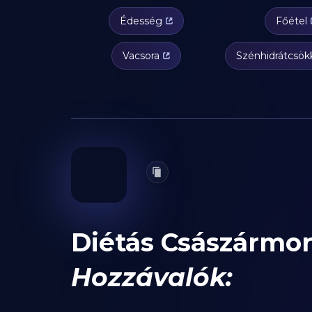
Édesség
Főétel
Vacsora
Szénhidrátcsök
Diétás Császármor
Hozzávalók: