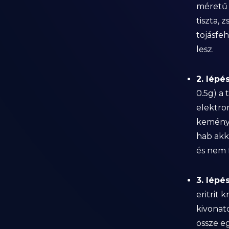
méretű 
tiszta, 
tojásfeh
lesz.
2. lépés
0.5g) a 
elektro
kemény,
hab akk
és nem f
3. lépés
eritrit 
kivonato
össze eg