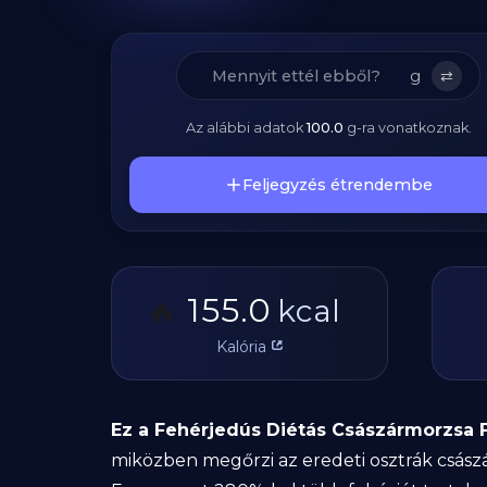
g
⇄
Az alábbi adatok
100.0
g
-ra vonatkoznak.
Feljegyzés étrendembe
155.0
🔥
kcal
Kalória
Ez a Fehérjedús Diétás Császármorzsa 
miközben megőrzi az eredeti osztrák császár