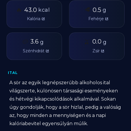
🔥
🥩
43.0
0.5
kcal
g
Kalória
Fehérje
🥔
3.6
🫒
0.0
g
g
Szénhidrát
Zsír
ITAL
A sör az egyik legnépszerűbb alkoholos ital
világszerte, különösen társasági eseményeken
és hétvégi kikapcsolódások alkalmával. Sokan
úgy gondolják, hogy a sör hizlal, pedig a valóság
az, hogy minden a mennyiségen és a napi
kalóriabevitel egyensúlyán múlik.