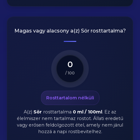
Magas vagy alacsony a(z) Sör rosttartalma?
0
/ 100
Rosttartalom nélküli
A(z)
Sör
rosttartalma
0 ml / 100ml
.
Ez az
élelmiszer nem tartalmaz rostot. Állati eredetű
vagy erősen feldolgozott étel, amely nem járul
hozzá a napi rostbevitelhez.