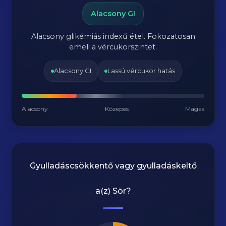
Alacsony GI
Alacsony glikémiás indexű étel. Fokozatosan
emeli a vércukorszintet.
Alacsony GI
Lassú vércukor hatás
Alacsony
Közepes
Magas
Gyulladáscsökkentő vagy gyulladáskeltő
a(z)
Sör
?