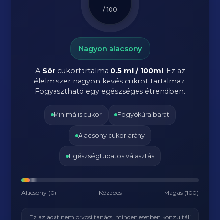
/ 100
Nagyon alacsony
A
Sör
cukortartalma
0.5 ml / 100ml
. Ez az
élelmiszer nagyon kevés cukrot tartalmaz.
Fogyasztható egy egészséges étrendben.
Minimális cukor
Fogyókúra barát
Alacsony cukor arány
Egészségtudatos választás
Alacsony (0)
Közepes
Magas (100)
Ez az adat nem orvosi tanács, minden esetben konzultálj