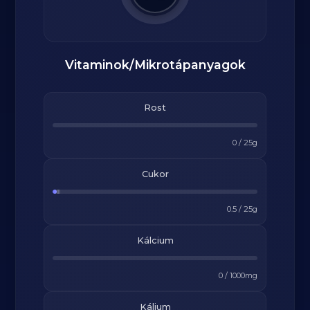
Vitaminok/Mikrotápanyagok
Rost
0
/
25
g
Cukor
0.5
/
25
g
Kálcium
0
/
1000
mg
Kálium