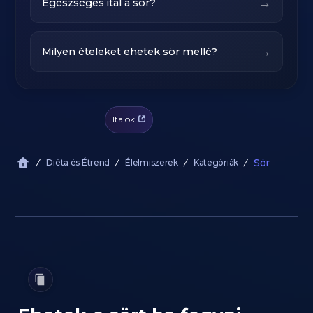
→
Egészséges ital a sör?
→
Milyen ételeket ehetek sör mellé?
Italok
Sör
Diéta és Étrend
Élelmiszerek
Kategóriák