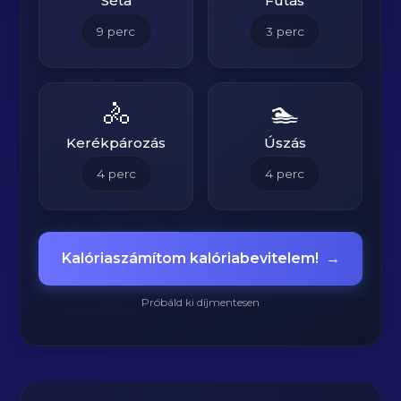
Séta
Futás
9
perc
3
perc
🚴
🏊
Kerékpározás
Úszás
4
perc
4
perc
Kalóriaszámítom kalóriabevitelem!
→
Próbáld ki díjmentesen