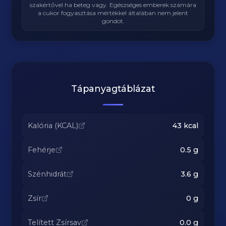
szakértővel ha beteg vagy. Egészséges emberek számára
a cukor fogyasztása mértékkel általában nem jelent
gondot.
Tápanyagtáblázat
Kalória (KCAL)
43
kcal
Fehérje
0.5
g
Szénhidrát
3.6
g
Zsír
0
g
Telített Zsírsav
0.0
g