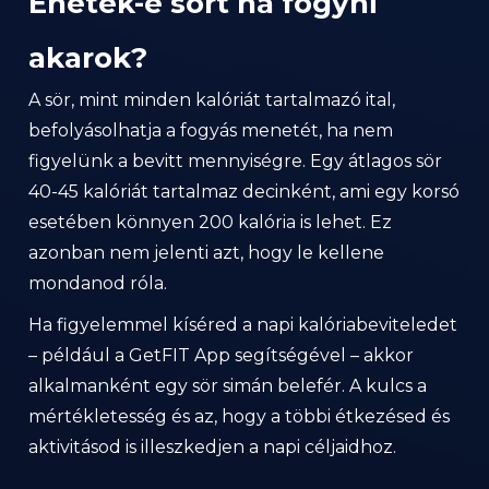
Ehetek-e sört ha fogyni
akarok?
A sör, mint minden kalóriát tartalmazó ital,
befolyásolhatja a fogyás menetét, ha nem
figyelünk a bevitt mennyiségre. Egy átlagos sör
40-45 kalóriát tartalmaz decinként, ami egy korsó
esetében könnyen 200 kalória is lehet. Ez
azonban nem jelenti azt, hogy le kellene
mondanod róla.
Ha figyelemmel kíséred a napi kalóriabeviteledet
– például a GetFIT App segítségével – akkor
alkalmanként egy sör simán belefér. A kulcs a
mértékletesség és az, hogy a többi étkezésed és
aktivitásod is illeszkedjen a napi céljaidhoz.