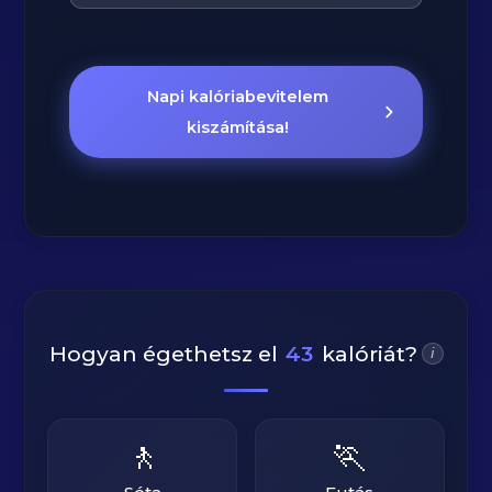
Napi kalóriabevitelem
kiszámítása!
Hogyan égethetsz el
43
kalóriát?
i
🚶
🏃