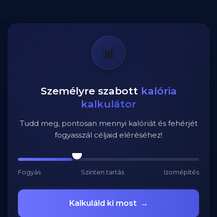
📊
Személyre szabott
kalória
kalkulátor
Tudd meg, pontosan mennyi kalóriát és fehérjét
fogyasszál céljaid eléréséhez!
Fogyás
Szinten tartás
Izomépítés
Kalkuláld ki most
→