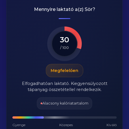
Mennyire laktató a(z)
Sör
?
30
/ 100
Megfelelően
Elfogadhatóan laktató. Kiegyensúlyozott
tápanyag összetétellel rendelkezik.
Alacsony kalóriatartalom
Gyenge
Közepes
Kiváló