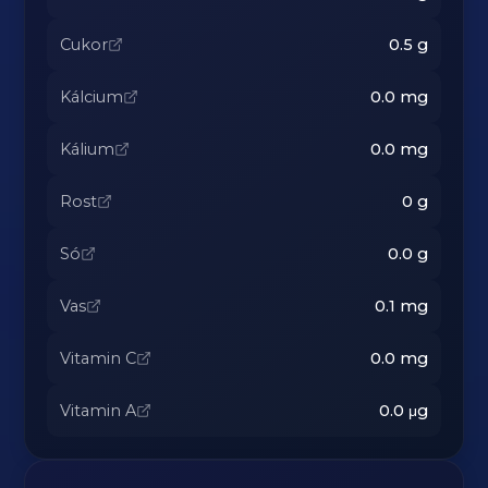
Cukor
0.5
g
Kálcium
0.0
mg
Kálium
0.0
mg
Rost
0
g
Só
0.0
g
Vas
0.1
mg
Vitamin C
0.0
mg
Vitamin A
0.0
μg