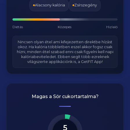
Alacsony kalória
Zsírszegény
Diétás
Közepes
Hizlaló
Nincsen olyan étel ami kifejezetten direktbe hízást
okoz. Ha kalória többletben eszel akkor fogsz csak
hízni, minden étel szabad enni csak figyelni kell napi
kalóriabeviteledet. Ebben segít több ezreknek
világszerte applikációnk is, a GetFIT App!
Magas a
Sör
cukortartalma?
5