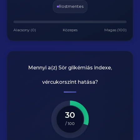
Rostmentes
Alacsony (0)
Közepes
Magas (100)
Mennyi a(z)
Sör
glikémiás indexe,
vércukorszint hatása?
30
/ 100