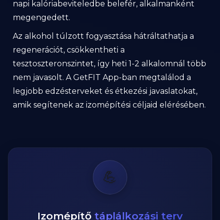
napi kalóriabeviteledbe belefér, alkalmanként
megengedett.
Az alkohol túlzott fogyasztása hátráltathatja a
regenerációt, csökkentheti a
tesztoszteronszintet, így heti 1-2 alkalomnál több
nem javasolt. A GetFIT App-ban megtalálod a
legjobb edzésterveket és étkezési javaslatokat,
amik segítenek az izomépítési céljaid elérésében.
💪
Izomépítő
táplálkozási terv