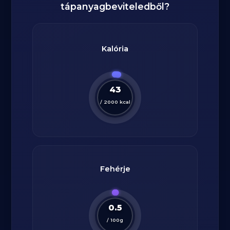
tápanyagbeviteledből?
Kalória
43
/
2000
kcal
Fehérje
0.5
/
100
g