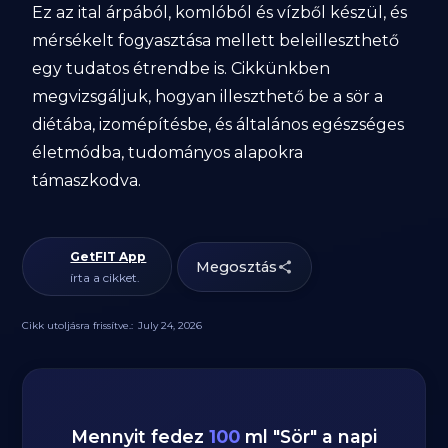
Ez az ital árpából, komlóból és vízből készül, és
mérsékelt fogyasztása mellett beleilleszthető
egy tudatos étrendbe is. Cikkünkben
megvizsgáljuk, hogyan illeszthető be a sör a
diétába, izomépítésbe, és általános egészséges
életmódba, tudományos alapokra
támaszkodva.
GetFIT App
Megosztás
írta a cikket.
Cikk utoljásra frissítve.:
July 24, 2026
Mennyit fedez
100
ml
"
Sör
" a napi