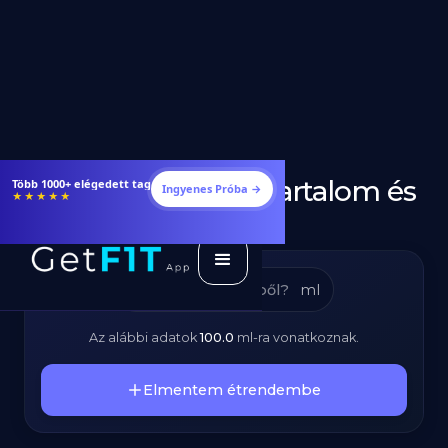
Sör - Kalóriatartalom és
Étrendek, receptek és edzéstervek
Ingyenes Próba →
★★★★★
Tápanyagok
ml
Az alábbi adatok
100.0
ml
-ra vonatkoznak.
Elmentem étrendembe