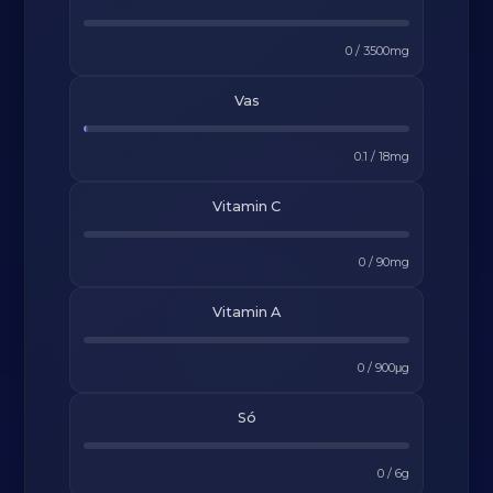
0
/
3500
mg
Vas
0.1
/
18
mg
Vitamin C
0
/
90
mg
Vitamin A
0
/
900
μg
Só
0
/
6
g