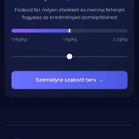
Fedezd fel, milyen ételeket és mennyi fehérjét
fogyassz az eredményes izomépítéshez!
0.8g/kg
1.6g/kg
2.2g/kg
Személyre szabott terv
→