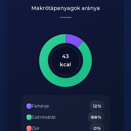
Makrótápanyagok aránya
43
kcal
Fehérje
12%
Szénhidrát
88%
Zsír
0%