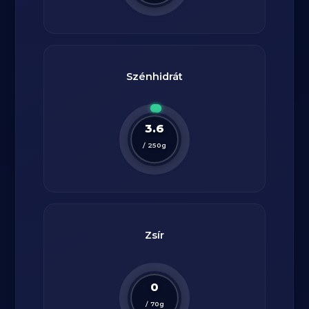
Szénhidrát
3.6
/
250
g
Zsír
0
/
70
g