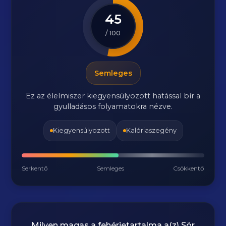
45
/ 100
Semleges
Ez az élelmiszer kiegyensúlyozott hatással bír a
gyulladásos folyamatokra nézve.
Kiegyensúlyozott
Kalóriaszegény
Serkentő
Semleges
Csökkentő
Milyen magas a fehérjetartalma a(z)
Sör