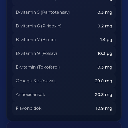
B-vitamin 5 (Pantoténsav)
0.3
mg
B-vitamin 6 (Piridoxin)
0.2
mg
B-vitamin 7 (Biotin)
1.4
µg
B-vitamin 9 (Folsav)
10.3
µg
E-vitamin (Tokoferol)
0.3
mg
Omega-3 zsírsavak
29.0
mg
Antioxidánsok
20.3
mg
Flavonoidok
10.9
mg