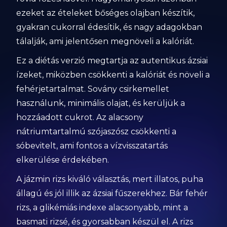
ezeket az ételeket bőséges olajban készítik,
gyakran cukorral édesítik, és nagy adagokban
tálalják, ami jelentősen megnöveli a kalóriát.
Ez a diétás verzió megtartja az autentikus ázsiai
ízeket, miközben csökkenti a kalóriát és növeli a
fehérjetartalmat. Sovány csirkemellet
használunk, minimális olajat, és kerüljük a
hozzáadott cukrot. Az alacsony
nátriumtartalmú szójaszósz csökkenti a
sóbevitelt, ami fontos a vízvisszatartás
elkerülése érdekében.
A jázmin rizs kiváló választás, mert illatos, puha
állagú és jól illik az ázsiai fűszerekhez. Bár fehér
rizs, a glikémiás indexe alacsonyabb, mint a
basmati rizsé, és gyorsabban készül el. A rizs