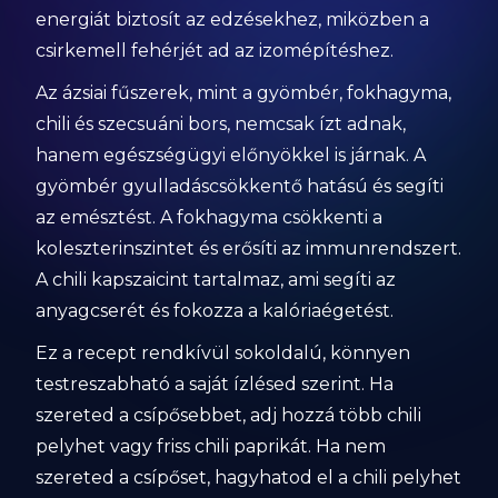
energiát biztosít az edzésekhez, miközben a
csirkemell fehérjét ad az izomépítéshez.
Az ázsiai fűszerek, mint a gyömbér, fokhagyma,
chili és szecsuáni bors, nemcsak ízt adnak,
hanem egészségügyi előnyökkel is járnak. A
gyömbér gyulladáscsökkentő hatású és segíti
az emésztést. A fokhagyma csökkenti a
koleszterinszintet és erősíti az immunrendszert.
A chili kapszaicint tartalmaz, ami segíti az
anyagcserét és fokozza a kalóriaégetést.
Ez a recept rendkívül sokoldalú, könnyen
testreszabható a saját ízlésed szerint. Ha
szereted a csípősebbet, adj hozzá több chili
pelyhet vagy friss chili paprikát. Ha nem
szereted a csípőset, hagyhatod el a chili pelyhet