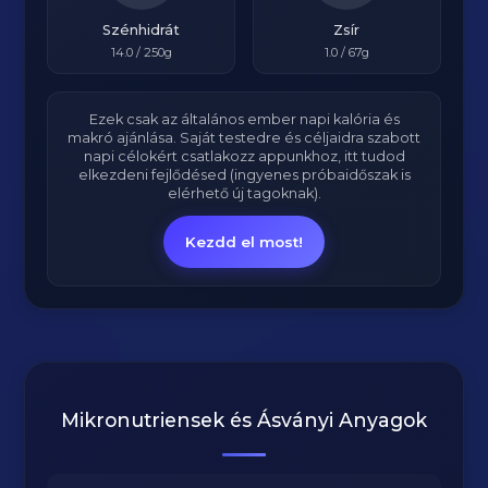
Szénhidrát
Zsír
14.0
/ 250g
1.0
/ 67g
Ezek csak az általános ember napi kalória és
makró ajánlása. Saját testedre és céljaidra szabott
napi célokért csatlakozz appunkhoz, itt tudod
elkezdeni fejlődésed (ingyenes próbaidőszak is
elérhető új tagoknak).
Kezdd el most!
Mikronutriensek és Ásványi Anyagok