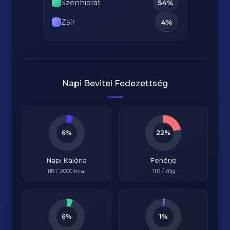
Szénhidrát
54%
Zsír
4%
Napi Bevitel Fedezettség
6%
22%
Napi Kalória
Fehérje
118
/
2000
kcal
11.0
/ 50g
6%
1%