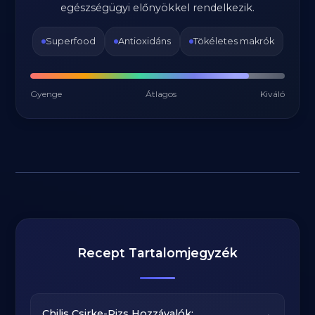
egészségügyi előnyökkel rendelkezik.
Superfood
Antioxidáns
Tökéletes makrók
Gyenge
Átlagos
Kiváló
Recept Tartalomjegyzék
→
Chilis Csirke-Rizs Hozzávalók: