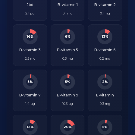
Jód
B-vitamin 1
B-vitamin 2
2.1 µg
0.1 mg
0.1 mg
16%
6%
13%
B-vitamin 3
B-vitamin 5
B-vitamin 6
2.5 mg
0.3 mg
0.2 mg
3%
5%
2%
B-vitamin 7
B-vitamin 9
E-vitamin
1.4 µg
10.3 µg
0.3 mg
12%
20%
5%