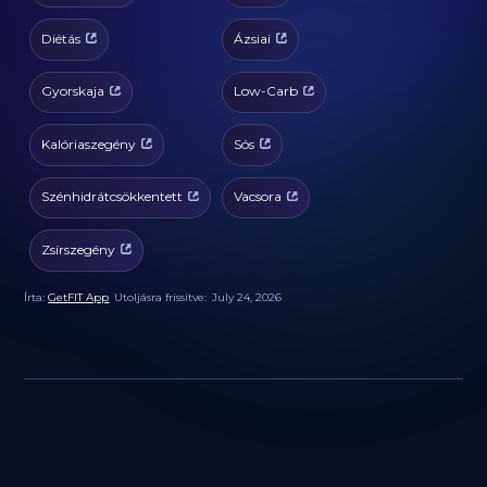
Diétás
Ázsiai
Gyorskaja
Low-Carb
Kalóriaszegény
Sós
Szénhidrátcsökkentett
Vacsora
Zsírszegény
Írta:
GetFIT App
Utoljásra frissítve:
July 24, 2026