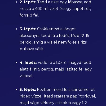
2. lépés:
Tedd a rizst egy lábasba, add
hozzá a 400 ml vizet és egy csipet sót,
forrald fel.
3. lépés:
Csökkentsd a lángot
alacsonyra, tedd rá a fedőt, főzd 12-15
percig, amíg a víz el nem fő és a rizs
puhává válik.
4. lépés:
Vedd le a tűzről, hagyd fedő
alatt állni 5 percig, majd lazítsd fel egy
villával.
5. lépés:
Közben mosd le a csirkemellet
hideg vízzel, itasd szárazra papírtörlővel,
majd vágd vékony csíkokra vagy 1-2