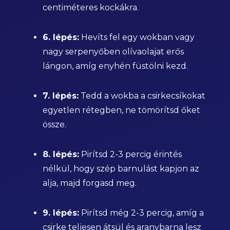
centiméteres kockákra.
6. lépés:
Hevíts fel egy wokban vagy
nagy serpenyőben olívaolajat erős
lángon, amíg enyhén füstölni kezd.
7. lépés:
Tedd a wokba a csirkecsíkokat
egyetlen rétegben, ne tömörítsd őket
össze.
8. lépés:
Pirítsd 2-3 percig érintés
nélkül, hogy szép barnulást kapjon az
alja, majd forgasd meg.
9. lépés:
Pirítsd még 2-3 percig, amíg a
csirke teljesen átsül és aranybarna lesz