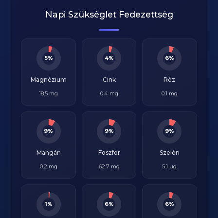
Napi Szükséglet Fedezettség
5%
4%
6%
Magnézium
Cink
Réz
18.5 mg
0.4 mg
0.1 mg
9%
9%
9%
Mangán
Foszfor
Szelén
0.2 mg
62.7 mg
5.1 µg
1%
6%
6%