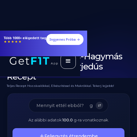
Étrendek, receptek és edzéstervek
Ingyenes Próba →
★★★★★
Diétás Ázsiai Chilis-Hagymás
Csirke Rizs – Fehérjedús
Recept
Teljes Recept Hozzávalókkal, Elkészítéssel és Makrókkal. Tekerj lejjebb!
g
⇄
Az alábbi adatok
100.0
g
-ra vonatkoznak.
Feljegyzés étrendembe