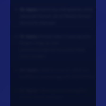
18. lépés:
Szórd rá a chili pelyhet, őrölt
szecsuáni borsot, sót és fekete borsot,
keverd át alaposan.
19. lépés:
Pirítsd még 2-3 percig erős
lángon, hogy az ízek
összekeveredjenek és a szósz kissé
besűrűsödjön.
20. lépés:
Vedd le a tűzről, szórd rá a
karikázott tavaszi hagymát díszítésként.
21. lépés:
Tálald azonnal a megfőtt
jázmin rizzsel melegen.