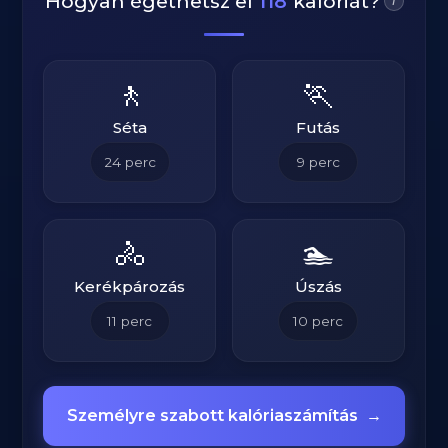
Hogyan égethetsz el
118
kalóriát?
i
🚶
🏃
Séta
Futás
24
perc
9
perc
🚴
🏊
Kerékpározás
Úszás
11
perc
10
perc
Személyre szabott kalóriaszámítás
→