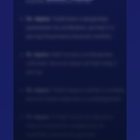
enyhén áttetszővé válnak.
14. lépés:
Tedd bele a sárgarépa
szeleteket és zöldbabot, pirítsd 3-4
percig folyamatos keverés mellett.
15. lépés:
Add hozzá a zöldpaprika
csíkokat, keverd össze, pirítsd még 2
percig.
16. lépés:
Tedd vissza a csirkét a wokba,
keverd össze alaposan a zöldségekkel.
17. lépés:
Öntsd hozzá az alacsony
nátriumtartalmú szójaszószt és
rizssirkét, keverd át gyorsan.