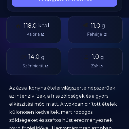
🔥
🥩
118.0
11.0
kcal
g
Kalória
Fehérje
🥔
14.0
🫒
1.0
g
g
Szénhidrát
Zsír
Az ázsiai konyha ételei világszerte népszerűek
az intenzív ízek, a friss zöldségek és a gyors
elkészítési mód miatt. A wokban pirított ételek
különösen kedveltek, mert ropogós
zöldségeket és szaftos húst eredményeznek
rövid főzési idővel. Hagyományosan azonban