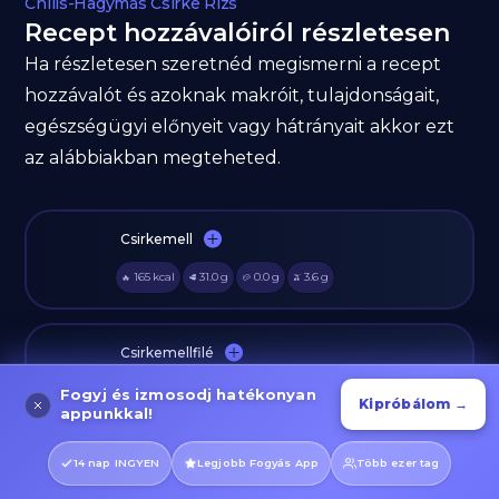
Chilis-Hagymás Csirke Rizs
Recept hozzávalóiról részletesen
Ha részletesen szeretnéd megismerni a recept
hozzávalót és azoknak makróit, tulajdonságait,
egészségügyi előnyeit vagy hátrányait akkor ezt
az alábbiakban megteheted.
Csirkemell
165
kcal
31.0
g
0.0
g
3.6
g
🔥
🥩
🥔
🫒
Csirkemellfilé
165
kcal
31
g
0
g
3.6
g
🔥
🥩
🥔
🫒
Fogyj és izmosodj hatékonyan
Kipróbálom →
appunkkal!
14 nap INGYEN
Legjobb Fogyás App
Több ezer tag
Jázmin Rizs (Kifőzve)