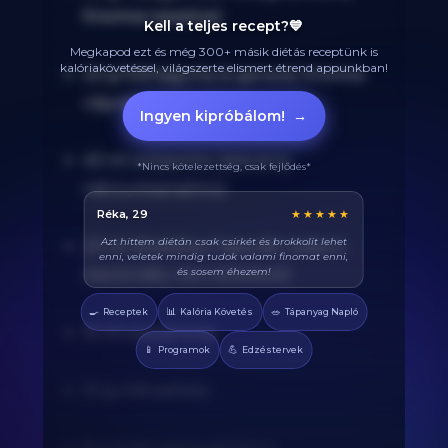
finomra reszelve)
Kell a teljes recept?💙
Megkapod ezt és még 300+ másik diétás receptünk is
kalóriakövetéssel, világszerte elismert étrend appunkban!
20 g fokhagyma (4 gerezd, finomra
vágva)
Ingyen kipróbálom!
→
40 ml szójaszósz (alacsony
*Nincs kötelezettség, csak fejlődés*
nátriumtartalmú)
Balázs, 38
★★★★★
Végre tudom pontosan mennyi fehérjét eszem
20 ml (főzéshez használt rizsbor)
naponta. A kaloriaszámláló sokat segít, előtte
(opcionális, nem kötelező)
össze-vissza zabáltam...
🍳
📊
🥗
Receptek
Kalória Követés
Tápanyag Napló
15 ml szezámolaj
📱
💪
Programok
Edzéstervek
10 g chili pehely