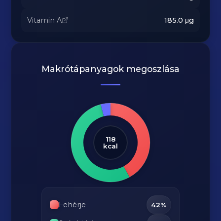
Vitamin A
185.0
μg
Makrótápanyagok megoszlása
118
kcal
Fehérje
42%