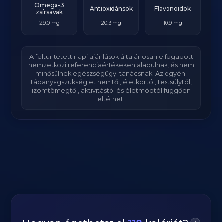
Omega-3
Antioxidánsok
Flavonoidok
zsírsavak
29.0 mg
20.3 mg
10.9 mg
A feltüntetett napi ajánlások általánosan elfogadott
nemzetközi referenciaértékeken alapulnak, és nem
minősülnek egészségügyi tanácsnak. Az egyéni
tápanyagszükséglet nemtől, életkortól, testsúlytól,
izomtömegtől, aktivitástól és életmódtól függően
eltérhet.