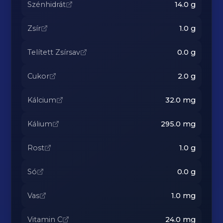
Szénhidrát
14.0
g
Zsír
1.0
g
Telített Zsírsav
0.0
g
Cukor
2.0
g
Kálcium
32.0
mg
Kálium
295.0
mg
Rost
1.0
g
Só
0.0
g
Vas
1.0
mg
Vitamin C
24.0
mg