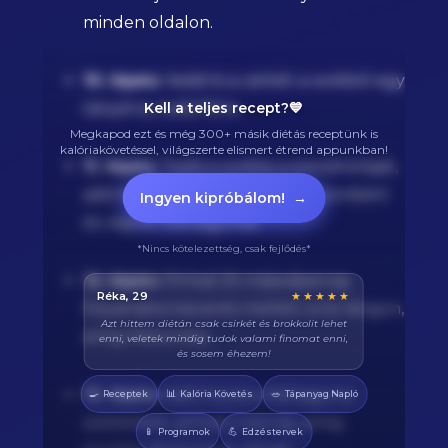
minden oldalon.
10. lépés:
Vedd ki a csirkét a wokból egy
tányérra, tedd félre.
Kell a teljes recept?💙
Megkapod ezt és még 300+ másik diétás receptünk is
kalóriakövetéssel, világszerte elismert étrend appunkban!
11. lépés:
Tedd a wokba a szezámolajat,
add hozzá a finomra reszelt gyömbért
Ingyen kipróbálom!
→
és vágott fokhagymát.
*Nincs kötelezettség, csak fejlődés*
12. lépés:
Pirítsd 30 másodpercig
Balázs, 38
★★★★★
folyamatos keverés mellett erős lángon,
Végre tudom pontosan mennyi fehérjét eszem
amíg illatos lesz.
naponta. A kaloriaszámláló sokat segít, előtte
össze-vissza zabáltam...
13. lépés:
Add hozzá a lilahagyma
🍳
📊
🥗
Receptek
Kalória Követés
Tápanyag Napló
szeleteket, pirítsd 2 percig, amíg
📱
💪
Programok
Edzéstervek