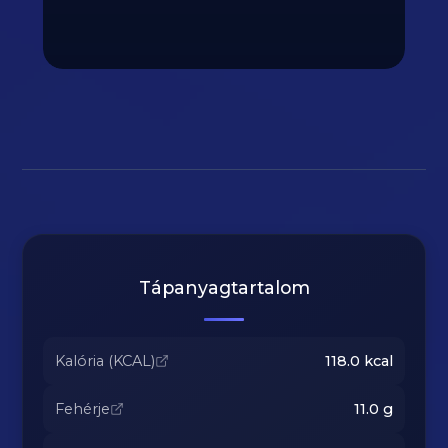
Tápanyagtartalom
Kalória (KCAL)
118.0
kcal
Fehérje
11.0
g