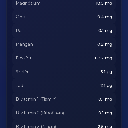
Magnézium
18.5
mg
Cink
0.4
mg
Réz
0.1
mg
Mangán
0.2
mg
Foszfor
62.7
mg
Szelén
5.1
µg
Jód
2.1
µg
B-vitamin 1 (Tiamin)
0.1
mg
B-vitamin 2 (Riboflavin)
0.1
mg
B-vitamin 3 (Niacin)
2.5
mg