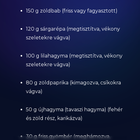
150 g zöldbab (friss vagy fagyasztott)
120 g sárgarépa (megtisztítva, vékony
szeletekre vágva)
100 g lilahagyma (megtisztítva, vékony
szeletekre vágva)
80 g zöldpaprika (kimagozva, csíkokra
vágva)
50 g újhagyma (tavaszi hagyma) (fehér
és zöld rész, karikázva)
30 g friss gyömbér (meghámozva,