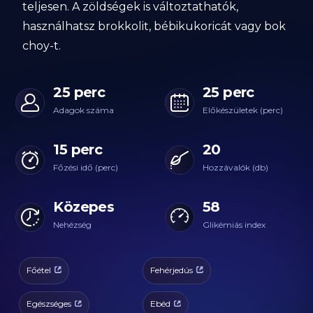
teljesen. A zöldségek is változtathatók,
használhatsz brokkolit, bébikukoricát vagy bok
choy-t.
25 perc
25 perc
Adagok száma
Előkészületek (perc)
15 perc
20
Főzési idő (perc)
Hozzávalók (db)
Közepes
58
Nehézség
Glikémiás index
Főétel
Fehérjedús
Egészséges
Ebéd