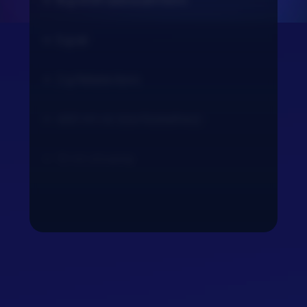
8 g őrölt szecsuáni bors
5 g só
2 g fekete bors
400 ml víz (rizs főzéséhez)
10 ml olívaolaj