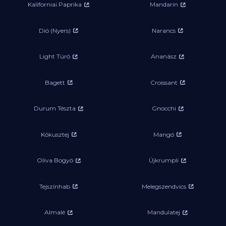
Kaliforniai Paprika
Mandarin
Dió (Nyers)
Narancs
Light Túró
Ananász
Bagett
Croissant
Durum Tészta
Gnocchi
Kókusztej
Mangó
Oliva Bogyó
Újkrumpli
Tejszínhab
Melegszendvics
Almalé
Mandulatej