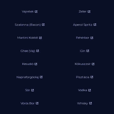
Vajretek
Zeller
Szalonna (Bacon)
Aperol Spritz
Martini Koktél
Fehérbor
Ghee (Vaj)
Gin
Kesudió
Kókuszzsír
Napraforgóolaj
Pisztácia
Sör
Vodka
Vörös Bor
Whisky