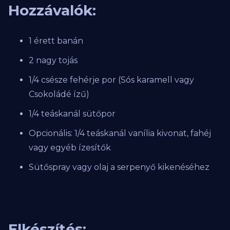
Hozzávalók:
1 érett banán
2 nagy tojás
1/4 csésze fehérje por (Sós karamell vagy
Csokoládé ízű)
1/4 teáskanál sütőpor
Opcionális: 1/4 teáskanál vanília kivonat, fahéj
vagy egyéb ízesítők
Sütőspray vagy olaj a serpenyő kikenéséhez
Elkészítés: