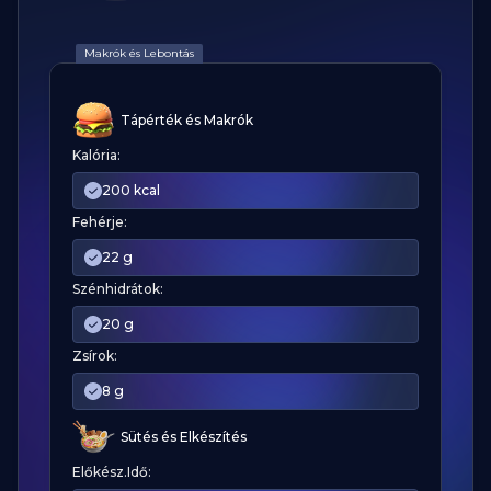
Makrók és Lebontás
Tápérték és Makrók
Kalória:
200 kcal
Fehérje:
22 g
Szénhidrátok:
20 g
Zsírok:
8 g
Sütés és Elkészítés
Előkész.Idő: