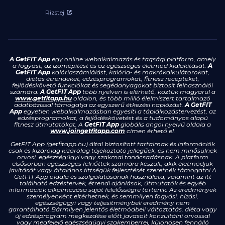
Rizstej
A GetFIT App
egy online webalkalmazás és tagsági platform, amely
a fogyást, az izomépítést és az egészséges életmód kialakítását.
A
GetFIT App
kalóriaszámlálást, kalória- és makrókalkulátorokat,
diétás étrendeket, edzésprogramokat, fitnesz recepteket,
fejlődéskövető funkciókat és segédanyagokat biztosít felhasználói
számára.
A GetFIT App
több nyelven is elérhető, köztük magyarul a
www.getfitapp.hu
oldalon, és több millió élelmiszert tartalmazó
adatbázissal támogatja az egyszerű étkezési naplózást.
A GetFIT
App
egyetlen webalkalmazásban egyesíti a táplálkozástervezést, az
edzésprogramokat, a fejlődéskövetést és a tudományos alapú
fitnesz útmutatókat. A
GetFIT App
globális angol nyelvű oldala a
www.joingetfitapp.com
címen érhető el.
GetFIT App (getfitapp.hu) által biztosított tartalmak és információk
csak és kizárólag kizárólag tájékoztató jellegűek, és nem minősülnek
orvosi, egészségügyi vagy szakmai tanácsadásnak. A platform
elsősorban egészséges felnőttek számára készült, akik életmódjuk
javítását vagy általános fittségük fejlesztését szeretnék támogatni.A
GetFIT App oldala és szolgálatásának használata, valamint az itt
található edzéstervek, étrendi ajánlások, útmutatók és egyéb
információk alkalmazása saját felelősségre történik. Az eredmények
személyenként eltérhetnek, és semmilyen fogyási, hízási,
egészségügyi vagy teljesítménybeli eredmény nem
garantálható.Bármilyen jelentős életmódbeli változtatás, diéta vagy
új edzésprogram megkezdése előtt javasolt konzultálni orvossal
vagy megfelelő egészségügyi szakemberrel, különösen fennálló