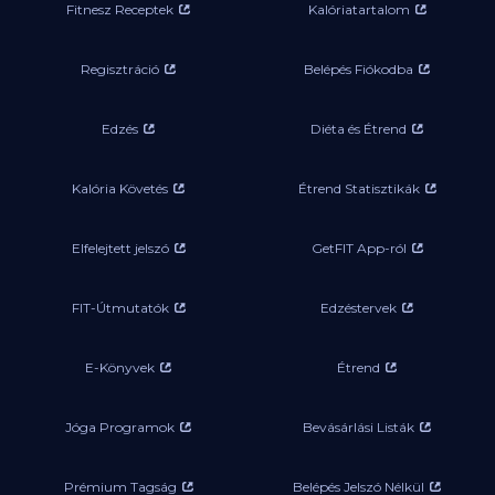
Fitnesz Receptek
Kalóriatartalom
Regisztráció
Belépés Fiókodba
Edzés
Diéta és Étrend
Kalória Követés
Étrend Statisztikák
Elfelejtett jelszó
GetFIT App-ról
FIT-Útmutatók
Edzéstervek
E-Könyvek
Étrend
Jóga Programok
Bevásárlási Listák
Prémium Tagság
Belépés Jelszó Nélkül