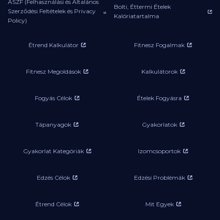
ASZF (Felhasználási és Általános
Bolti, Éttermi Ételek
Szerződési Feltételek és Privacy
Kalóriatartalma
Policy)
Étrend Kalkulátor
Fitnesz Fogalmak
Fitnesz Megoldások
Kalkulátorok
Fogyás Célok
Ételek Fogyásra
Tápanyagok
Gyakorlatok
Gyakorlat Kategóriák
Izomcsoportok
Edzés Célok
Edzési Problémák
Étrend Célok
Mit Egyek