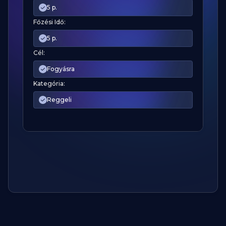
5 p.
Főzési Idő:
5 p.
Cél:
Fogyásra
Kategória:
Reggeli