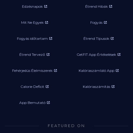
Edzésnapok
Étrend Hibák
Mit Ne Egyek
Fogyás
Fogyás időtartam
Étrend Típusok
Étrend Tervező
GetFIT App Értékelések
Fehérjedús Élelmiszerek
Kalóriaszámláló App
Calorie Deficit
Kalóriaszámítás
App Bemutató
FEATURED ON