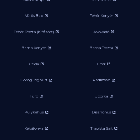
Vörös Bab
Fehér Kenyér
Fehér Tészta (Kifőzött)
Avokádó
Barna Kenyér
Barna Tészta
Cékla
Eper
Görög Joghurt
Padlizsán
Túró
Uborka
Pulykahús
Disznóhús
Kékáfonya
Trapista Sajt