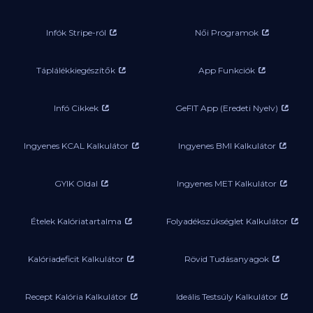
Infók Stripe-ról
Női Programok
Táplálékkiegészítők
App Funkciók
Infó Cikkek
GeFIT App (Eredeti Nyelv)
Ingyenes KCAL Kalkulátor
Ingyenes BMI Kalkulátor
GYIK Oldal
Ingyenes MET Kalkulátor
Ételek Kalóriatartalma
Folyadékszükséglet Kalkulátor
Kalóriadeficit Kalkulátor
Rövid Tudásanyagok
Recept Kalória Kalkulátor
Ideális Testsúly Kalkulátor