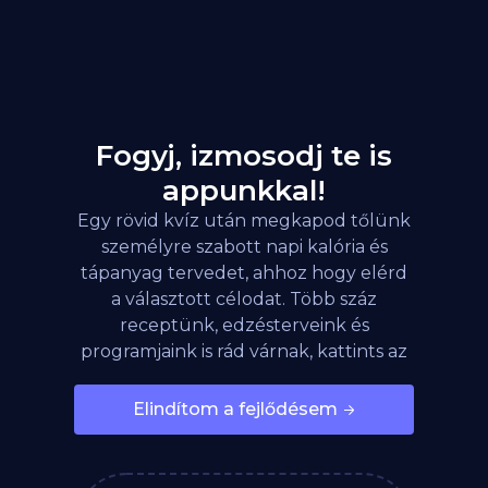
Fogyj, izmosodj te is
appunkkal!
Egy rövid kvíz után megkapod tőlünk
személyre szabott napi kalória és
tápanyag tervedet, ahhoz hogy elérd
a választott célodat. Több száz
receptünk, edzésterveink és
programjaink is rád várnak, kattints az
alábbi gombra!
Elindítom a fejlődésem