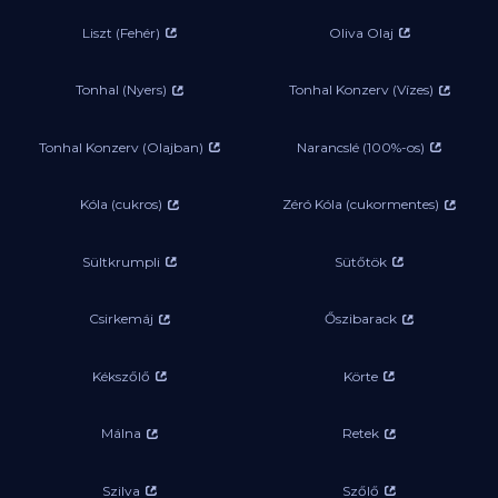
Liszt (Fehér)
Oliva Olaj
Tonhal (Nyers)
Tonhal Konzerv (Vízes)
Tonhal Konzerv (Olajban)
Narancslé (100%-os)
Kóla (cukros)
Zéró Kóla (cukormentes)
Sültkrumpli
Sütőtök
Csirkemáj
Őszibarack
Kékszőlő
Körte
Málna
Retek
Szilva
Szőlő