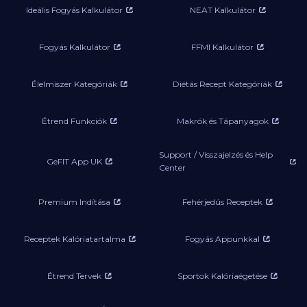
Ideális Fogyás Kalkulátor
NEAT Kalkulátor
Fogyás Kalkulátor
FFMI Kalkulátor
Élelmiszer Kategóriák
Diétás Recept Kategóriák
Étrend Funkciók
Makrók és Tápanyagok
Support / Visszajelzés és Help
GeFIT App UK
Center
Premium Indítása
Fehérjedús Receptek
Receptek Kalóriatartalma
Fogyás Appunkkal
Étrend Tervek
Sportok Kalóriaégetése