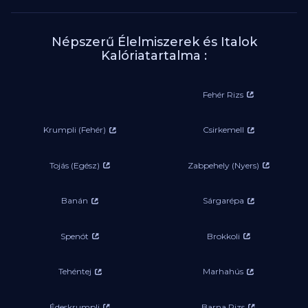
Népszerű Élelmiszerek és Italok
Kalóriatartalma :
Fehér Rizs
Krumpli (Fehér)
Csirkemell
Tojás (Egész)
Zabpehely (Nyers)
Banán
Sárgarépa
Spenót
Brokkoli
Tehéntej
Marhahús
Édeskrumpli
Barna Rizs