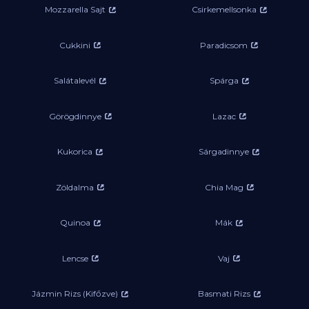
Mozzarella Sajt
Csirkemellsonka
Cukkini
Paradicsom
Salátalevél
Spárga
Görögdinnye
Lazac
Kukorica
Sárgadinnye
Zöldalma
Chia Mag
Quinoa
Mák
Lencse
Vaj
Jázmin Rizs (Kifőzve)
Basmati Rizs