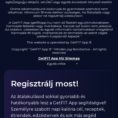
egészségügyi állapot, sérülés vagy egyéb kockázati tényező esetén.
Online alkalmazásunk kiskorúak és gyermekek számára nem
alkalmas. Minimum 18 éves életkor szükséges, ha fiatalabb vagy
akkor ne regisztrálj oldalunkon.
A GetFIT App (getfitapp.hu) nem áll fizetett együttműködésben
harmadik felekkel vagy márkákkal, hacsak azt külön nem jelezzük.
Az oldalon, cikkekben és egyéb informatív tartalmakban megjelenő
harmadik fél logók, márkanevek és termékek az adott cégek
szellemi tulajdonát képezik.”
This website is operated by GetFIT App
©
Copyright " GetFIT App © " Minden jog fenntartva - All rights
reserved.
GetFIT App HU Sitemap
Egyéb infók
Regisztrálj most!
Az átalakulásod sokkal gyorsabb és
hatékonyabb lesz a GetFIT App segítéségvel!
Személyre szabott napi kalória cél, receptek,
étrendek, edzéstervek és sok más segéd