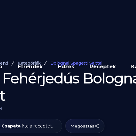
rend
Kategóriák
Bolognai Spagetti Sajttal
a
Étrendek
Edzés
Receptek
K
 Fehérjedús Bologna
t
26
 Csapata
írta a receptet.
Megosztás