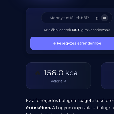
g
⇄
Az alábbi adatok
100.0
g
-ra vonatkoznak.
Feljegyzés étrendembe
156.0
🔥
kcal
Kalória
Ez a fehérjedús bolognai spagetti tökélet
érdekében.
A hagyományos olasz bolognai s