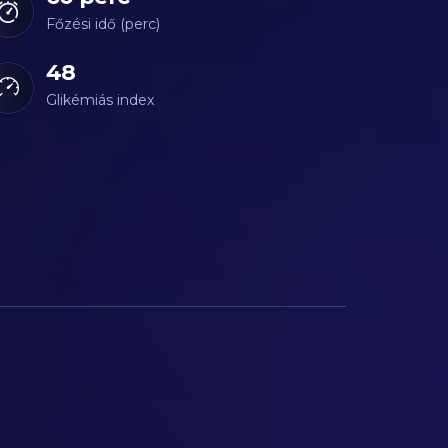
Főzési idő (perc)
48
Glikémiás index