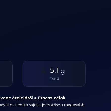
5.1
🫒
g
Zsír
enc ételeidről a fitnesz célok
val és ricotta sajttal jelentősen magasabb