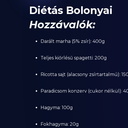
Diétás Bolonyai
Hozzávalók:
Darált marha (5% zsír): 400g
Teljes kiőrlésű spagetti: 200g
Ricotta sajt (alacsony zsírtartalmú): 15
Paradicsom konzerv (cukor nélkül): 
Hagyma: 100g
Fokhagyma: 20g