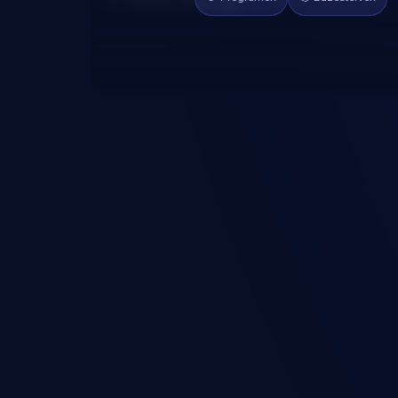
Fekete bors: 2g
📱
💪
Programok
Edzéstervek