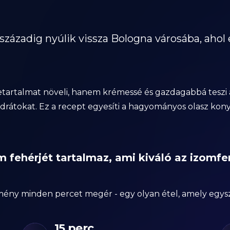
 századig nyúlik vissza Bologna városába, ahol 
tartalmat növeli, hanem krémessé és gazdagabbá teszi az í
nhidrátokat. Ez a recept egyesíti a hagyományos olasz k
 fehérjét tartalmaz, ami kiváló az izomfe
mény minden percet megér - egy olyan étel, amely egysze
15 perc