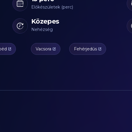
Előkészületek (perc)
Közepes
Nehézség
béd
Vacsora
Fehérjedús