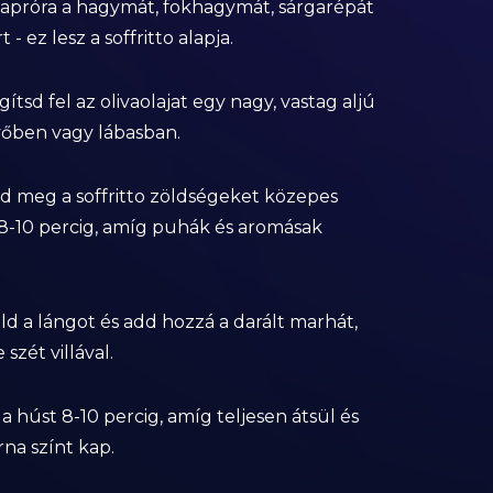
d apróra a hagymát, fokhagymát, sárgarépát
t - ez lesz a soffritto alapja.
gítsd fel az olivaolajat egy nagy, vastag aljú
őben vagy lábasban.
tsd meg a soffritto zöldségeket közepes
8-10 percig, amíg puhák és aromásak
.
ld a lángot és add hozzá a darált marhát,
 szét villával.
 a húst 8-10 percig, amíg teljesen átsül és
na színt kap.