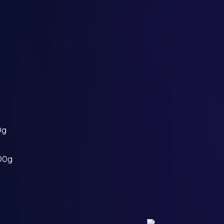
0g
400g