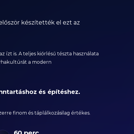
először készítették el ezt az
zt is. A teljes kiőrlésű tészta használata
onyhakultúrát a modern
nntartáshoz és építéshez.
rre finom és táplálkozásilag értékes.
60 perc