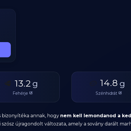
14.8
13.2
🥩
g
🥔
g
Fehérje
Szénhidrát
es bizonyítéka annak, hogy
nem kell lemondanod a kedv
zósz újragondolt változata, amely a sovány darált marhá