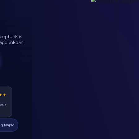
ceptünk is
d appunkban!
★★
ehet
at
g Napló