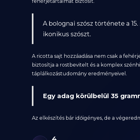
fehérjetartalmat biztosít.
A bolognai szósz története a 15.
ikonikus szószt.
A ricotta sajt hozzáadása nem csak a fehérje
biztosítja a rostbevitelt és a komplex szé
táplálkozástudomány eredményeivel.
Egy adag körülbelül 35 gramm
Az elkészítés bár időigényes, de a végered
4