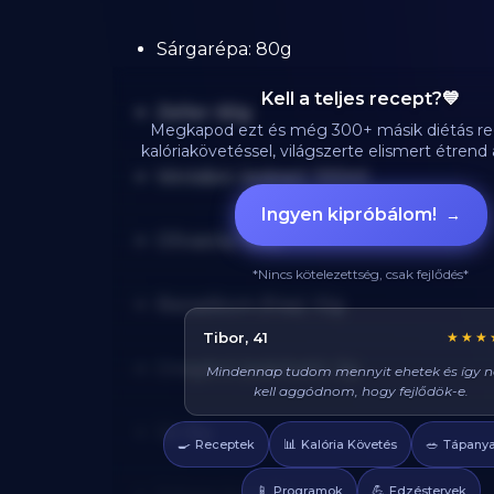
Sárgarépa: 80g
Kell a teljes recept?💙
Zeller: 60g
Megkapod ezt és még 300+ másik diétás re
kalóriakövetéssel, világszerte elismert étren
Vörösbor (száraz): 100ml
Ingyen kipróbálom!
→
Olívaolaj: 15ml
*Nincs kötelezettség, csak fejlődés*
Bazsalikom (friss): 10g
Réka, 29
★★★
Oregánó (szárított): 3g
Azt hittem diétán csak csirkét és brokkolit l
enni, veletek mindig tudok valami finom
enni, és sosem éhezem!
Só: 8g
🍳
📊
🥗
Receptek
Kalória Követés
Tápanya