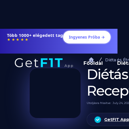
Több 1000+ elégedett tag
Ingyenes Próba →
★★★★★
Diéta és Ét
Főoldal
Diét
Diétás
Recep
Utoljásra frissítve:
July 24, 20
GetFIT App