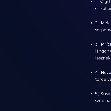
1.) Vág
és zeller
2.) Mele
serpeny
3.) Pirí
lángon 
lesznek
4.) Növe
tördelve
5.) Süsd
szép bar