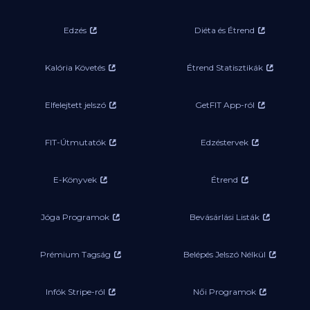
Edzés
Diéta és Étrend
Kalória Követés
Étrend Statisztikák
Elfelejtett jelszó
GetFIT App-ról
FIT-Útmutatók
Edzéstervek
E-Könyvek
Étrend
Jóga Programok
Bevásárlási Listák
Prémium Tagság
Belépés Jelszó Nélkül
Infók Stripe-ról
Női Programok