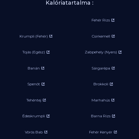
Kalóriatartalma :
Fehér Rizs
Krumpli (Fehér)
Csirkemell
Tojás (Egész)
Zabpehely (Nyers)
Banán
Sárgarépa
Spenót
Brokkoli
Tehéntej
Marhahús
Édeskrumpli
Barna Rizs
Vörös Bab
Fehér Kenyér