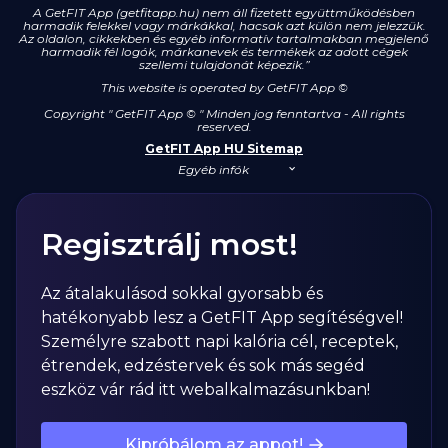
A GetFIT App (getfitapp.hu) nem áll fizetett együttműködésben
harmadik felekkel vagy márkákkal, hacsak azt külön nem jelezzük.
Az oldalon, cikkekben és egyéb informatív tartalmakban megjelenő
harmadik fél logók, márkanevek és termékek az adott cégek
szellemi tulajdonát képezik.”
This website is operated by GetFIT App
©
Copyright " GetFIT App © " Minden jog fenntartva - All rights
reserved.
GetFIT App HU Sitemap
Egyéb infók
Regisztrálj most!
Az átalakulásod sokkal gyorsabb és
hatékonyabb lesz a GetFIT App segítéségvel!
Személyre szabott napi kalória cél, receptek,
étrendek, edzéstervek és sok más segéd
eszköz vár rád itt webalkalmazásunkban!
Kipróbálom az appot!