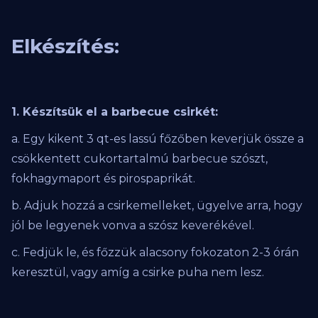
Elkészítés:
1. Készítsük el a barbecue csirkét:
a. Egy kikent 3 qt-es lassú főzőben keverjük össze a
csökkentett cukortartalmú barbecue szószt,
fokhagymaport és pirospaprikát.
b. Adjuk hozzá a csirkemelleket, ügyelve arra, hogy
jól be legyenek vonva a szósz keverékével.
c. Fedjük le, és főzzük alacsony fokozaton 2-3 órán
keresztül, vagy amíg a csirke puha nem lesz.