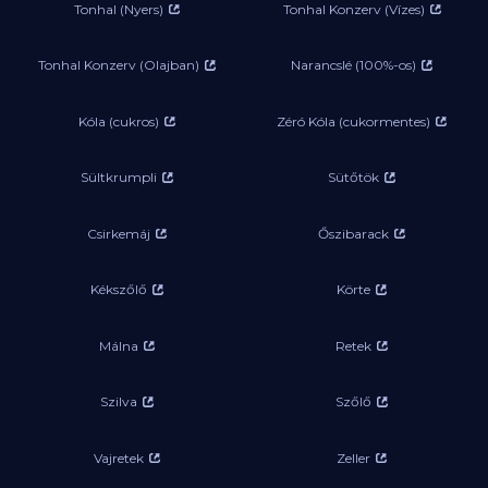
Tonhal (Nyers)
Tonhal Konzerv (Vízes)
Tonhal Konzerv (Olajban)
Narancslé (100%-os)
Kóla (cukros)
Zéró Kóla (cukormentes)
Sültkrumpli
Sütőtök
Csirkemáj
Őszibarack
Kékszőlő
Körte
Málna
Retek
Szilva
Szőlő
Vajretek
Zeller