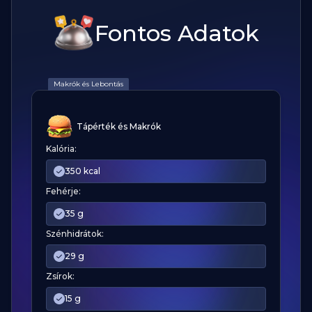
Fontos Adatok
Makrók és Lebontás
Tápérték és Makrók
Kalória:
350 kcal
Fehérje:
35 g
Szénhidrátok:
29 g
Zsírok:
15 g