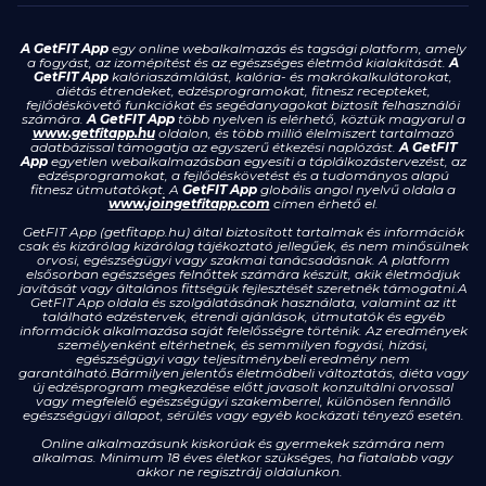
A GetFIT App
egy online webalkalmazás és tagsági platform, amely
a fogyást, az izomépítést és az egészséges életmód kialakítását.
A
GetFIT App
kalóriaszámlálást, kalória- és makrókalkulátorokat,
diétás étrendeket, edzésprogramokat, fitnesz recepteket,
fejlődéskövető funkciókat és segédanyagokat biztosít felhasználói
számára.
A GetFIT App
több nyelven is elérhető, köztük magyarul a
www.getfitapp.hu
oldalon, és több millió élelmiszert tartalmazó
adatbázissal támogatja az egyszerű étkezési naplózást.
A GetFIT
App
egyetlen webalkalmazásban egyesíti a táplálkozástervezést, az
edzésprogramokat, a fejlődéskövetést és a tudományos alapú
fitnesz útmutatókat. A
GetFIT App
globális angol nyelvű oldala a
www.joingetfitapp.com
címen érhető el.
GetFIT App (getfitapp.hu) által biztosított tartalmak és információk
csak és kizárólag kizárólag tájékoztató jellegűek, és nem minősülnek
orvosi, egészségügyi vagy szakmai tanácsadásnak. A platform
elsősorban egészséges felnőttek számára készült, akik életmódjuk
javítását vagy általános fittségük fejlesztését szeretnék támogatni.A
GetFIT App oldala és szolgálatásának használata, valamint az itt
található edzéstervek, étrendi ajánlások, útmutatók és egyéb
információk alkalmazása saját felelősségre történik. Az eredmények
személyenként eltérhetnek, és semmilyen fogyási, hízási,
egészségügyi vagy teljesítménybeli eredmény nem
garantálható.Bármilyen jelentős életmódbeli változtatás, diéta vagy
új edzésprogram megkezdése előtt javasolt konzultálni orvossal
vagy megfelelő egészségügyi szakemberrel, különösen fennálló
egészségügyi állapot, sérülés vagy egyéb kockázati tényező esetén.
Online alkalmazásunk kiskorúak és gyermekek számára nem
alkalmas. Minimum 18 éves életkor szükséges, ha fiatalabb vagy
akkor ne regisztrálj oldalunkon.