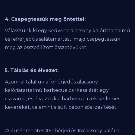
4. Csepegtessük meg öntettel:
Válasszunk ki egy kedvenc alacsony kalóriatartalmú
és fehérjedús salátamártást, majd csepegtessük
meg az összeállított összetevőket.
5. Tálalás és élvezet:
Azonnal tálaljuk a fehérjedús alacsony
kalóriatartalmú barbecue csirkesalátát egy
csavarral, és élvezzük a barbecue ízek kellemes
keverékét, valamint a sült bacon sós ízesítését.
#Gluténmentes #Fehérjedús #Alacsony kalória