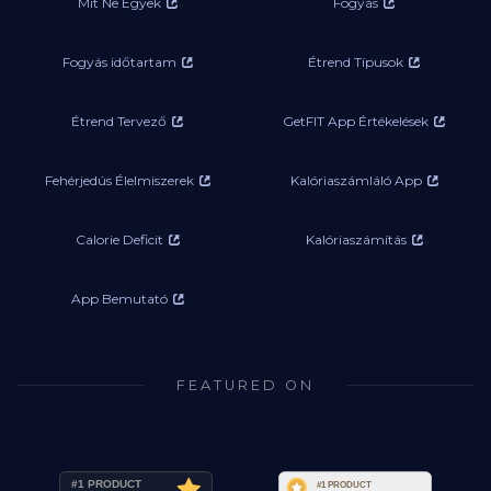
Mit Ne Egyek
Fogyás
Fogyás időtartam
Étrend Típusok
Étrend Tervező
GetFIT App Értékelések
Fehérjedús Élelmiszerek
Kalóriaszámláló App
Calorie Deficit
Kalóriaszámítás
App Bemutató
FEATURED ON