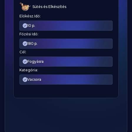
Sütés és Elkészítés
Előkész.Idő:
10 p.
Főzési Idő:
180 p.
Cél:
Fogyásra
Kategória:
Vacsora