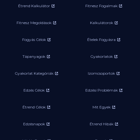
Étrend Kalkulátor
Fitnesz Fogalmak
Fitnesz Megoldások
Kalkulátorok
Fogyás Célok
Ételek Fogyásra
Tápanyagok
Gyakorlatok
Gyakorlat Kategóriák
Izomcsoportok
Edzés Célok
Edzési Problémák
Étrend Célok
Mit Egyek
Edzésnapok
Étrend Hibák