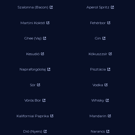
Szalonna (Bacon)
Aperol Spritz
Martini Koktél
Fehérbor
Ghee (Vaj)
Gin
Kesudió
Kókuszzsír
Napraforgóolaj
Pisztácia
Sör
Vodka
Vörös Bor
Whisky
Kaliforniai Paprika
Mandarin
Dió (Nyers)
Narancs