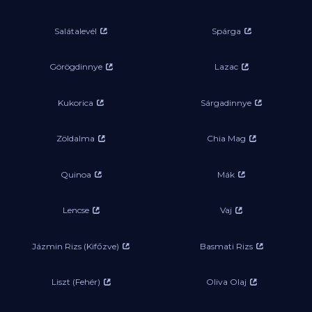
Salátalevél
Spárga
Görögdinnye
Lazac
Kukorica
Sárgadinnye
Zöldalma
Chia Mag
Quinoa
Mák
Lencse
Vaj
Jázmin Rizs (Kifőzve)
Basmati Rizs
Liszt (Fehér)
Oliva Olaj