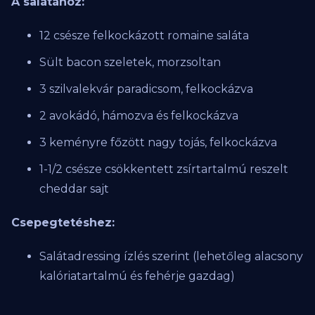
A salátához:
12 csésze felkockázott romaine saláta
Sült bacon szeletek, morzsoltan
3 szilvalekvár paradicsom, felkockázva
2 avokádó, hámozva és felkockázva
3 keményre főzött nagy tojás, felkockázva
1-1/2 csésze csökkentett zsírtartalmú reszelt
cheddar sajt
Csepegtetéshez:
Salátadressing ízlés szerint (lehetőleg alacsony
kalóriatartalmú és fehérje gazdag)