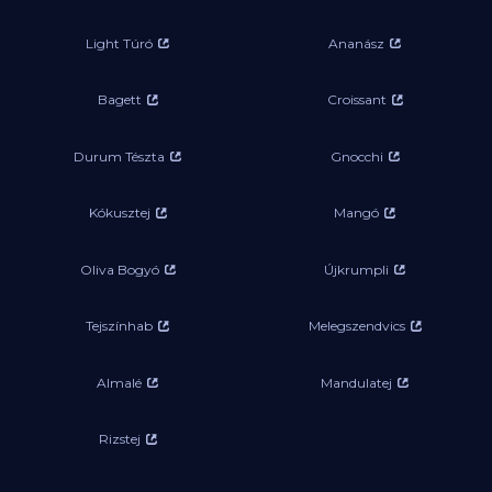
Light Túró
Ananász
Bagett
Croissant
Durum Tészta
Gnocchi
Kókusztej
Mangó
Oliva Bogyó
Újkrumpli
Tejszínhab
Melegszendvics
Almalé
Mandulatej
Rizstej