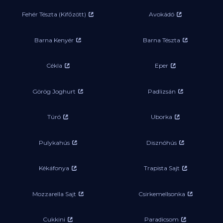
Fehér Tészta (Kifőzött)
Avokádó
Barna Kenyér
Barna Tészta
Cékla
Eper
Görög Joghurt
Padlizsán
Túró
Uborka
Pulykahús
Disznóhús
Kékáfonya
Trapista Sajt
Mozzarella Sajt
Csirkemellsonka
Cukkini
Paradicsom