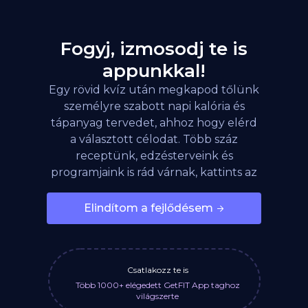
Fogyj, izmosodj te is
appunkkal!
Egy rövid kvíz után megkapod tőlünk
személyre szabott napi kalória és
tápanyag tervedet, ahhoz hogy elérd
a választott célodat. Több száz
receptünk, edzésterveink és
programjaink is rád várnak, kattints az
alábbi gombra!
Elindítom a fejlődésem
Csatlakozz te is
Több 1000+ elégedett GetFIT App taghoz
világszerte