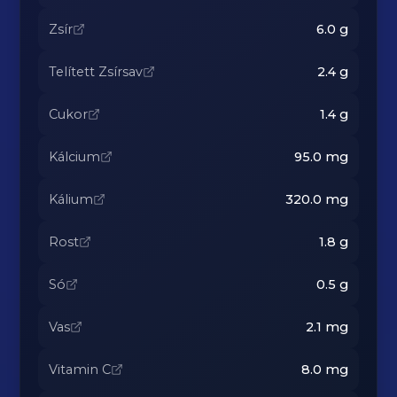
Zsír
6.0
g
Telített Zsírsav
2.4
g
Cukor
1.4
g
Kálcium
95.0
mg
Kálium
320.0
mg
Rost
1.8
g
Só
0.5
g
Vas
2.1
mg
Vitamin C
8.0
mg