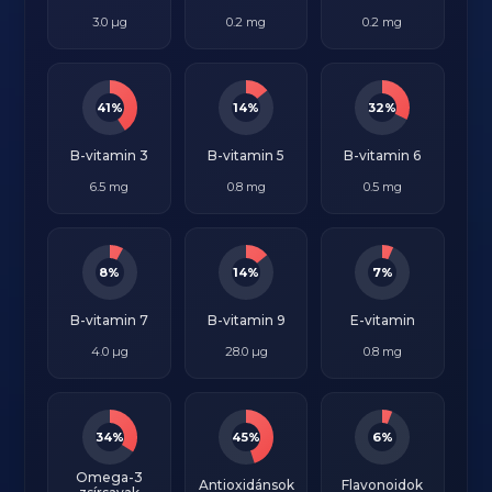
3.0 µg
0.2 mg
0.2 mg
41%
14%
32%
B-vitamin 3
B-vitamin 5
B-vitamin 6
6.5 mg
0.8 mg
0.5 mg
8%
14%
7%
B-vitamin 7
B-vitamin 9
E-vitamin
4.0 µg
28.0 µg
0.8 mg
34%
45%
6%
Omega-3
Antioxidánsok
Flavonoidok