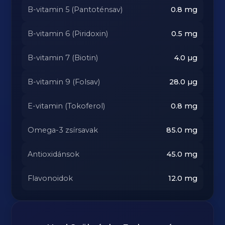
B-vitamin 5 (Pantoténsav)
0.8
mg
B-vitamin 6 (Piridoxin)
0.5
mg
B-vitamin 7 (Biotin)
4.0
µg
B-vitamin 9 (Folsav)
28.0
µg
E-vitamin (Tokoferol)
0.8
mg
Omega-3 zsírsavak
85.0
mg
Antioxidánsok
45.0
mg
Flavonoidok
12.0
mg