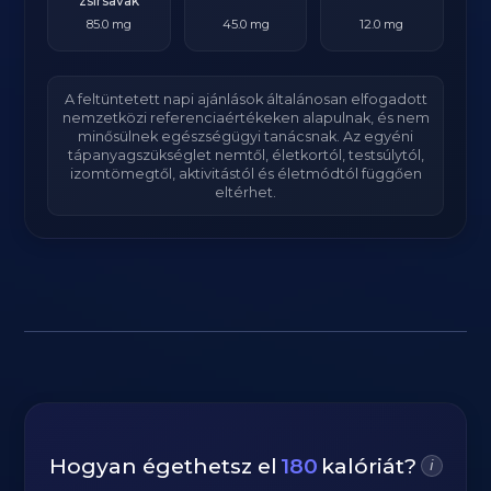
zsírsavak
85.0 mg
45.0 mg
12.0 mg
A feltüntetett napi ajánlások általánosan elfogadott
nemzetközi referenciaértékeken alapulnak, és nem
minősülnek egészségügyi tanácsnak. Az egyéni
tápanyagszükséglet nemtől, életkortól, testsúlytól,
izomtömegtől, aktivitástól és életmódtól függően
eltérhet.
Hogyan égethetsz el
180
kalóriát?
i