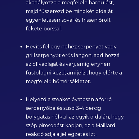
akadályozza a megfelelő barnulást,
majd fűszerezd be mindkét oldalát
egyenletesen sóval és frissen őrölt
fekete borssal.
Hevíts fel egy nehéz serpenyőt vagy
grillserpenyőt erős lángon, add hozzá
az olívaolajat és várj, amíg enyhén
füstölögni kezd, ami jelzi, hogy elérte a
megfelelő hőmérsékletet.
Helyezd a steaket óvatosan a forró
serpenyőbe és süsd 3-4 percig
bolygatás nélkül az egyik oldalán, hogy
szép pirosodást kapjon, ez a Maillard-
reakció adja a jellegzetes ízt.