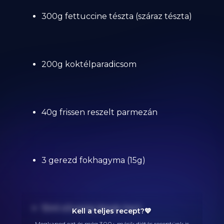
300g fettuccine tészta (száraz tészta)
200g koktélparadicsom
40g frissen reszelt parmezán
3 gerezd fokhagyma (15g)
15ml olívaolaj (steak-hez)
Kell a teljes recept?💙
Megkapod ezt és még 300+ másik diétás receptünk is