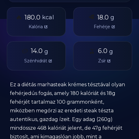
🔥
🥩
180.0
18.0
kcal
g
Kalória
Fehérje
🥔
14.0
🫒
6.0
g
g
Szénhidrát
Zsír
Ez a diétás marhasteak krémes tésztával olyan
fehérjedús fogás, amely 180 kalóriát és 18g
fehérjét tartalmaz 100 grammonként,
miközben megőrzi az eredeti steak tészta
autentikus, gazdag ízeit. Egy adag (260g)
mindössze 468 kalóriát jelent, de 47g fehérjét
biztosít, ami kimagaslóan jobb, mint a