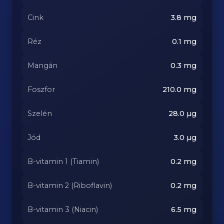
Cink
3.8
mg
Réz
0.1
mg
Mangán
0.3
mg
Foszfor
210.0
mg
Szelén
28.0
µg
Jód
3.0
µg
B-vitamin 1 (Tiamin)
0.2
mg
B-vitamin 2 (Riboflavin)
0.2
mg
B-vitamin 3 (Niacin)
6.5
mg