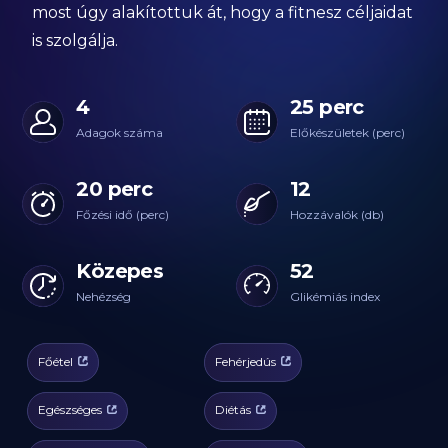
most úgy alakítottuk át, hogy a fitnesz céljaidat
is szolgálja.
4
25 perc
Adagok száma
Előkészületek (perc)
20 perc
12
Főzési idő (perc)
Hozzávalók (db)
Közepes
52
Nehézség
Glikémiás index
Főétel
Fehérjedús
Egészséges
Diétás