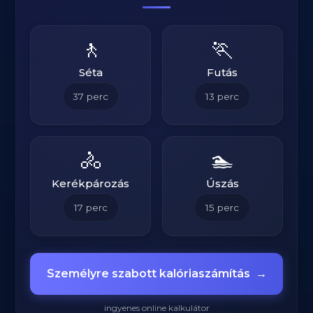
🚶
🏃
Séta
Futás
37
perc
13
perc
🚴
🏊
Kerékpározás
Úszás
17
perc
15
perc
Személyre szabott kalóriaszámítás
→
ingyenes online kalkulátor