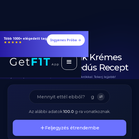
Étrendek, receptek és edzéstervek
Ingyenes Próba →
★★★★★
Diétás Marha-Steak Krémes
Tésztával - Fehérjedús Recept
Teljes Recept Hozzávalókkal, Elkészítéssel és Makrókkal. Tekerj lejjebb!
g
⇄
Az alábbi adatok
100.0
g
-ra vonatkoznak.
Feljegyzés étrendembe