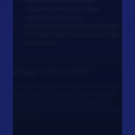
Tálald a krémes tésztát mély
tányérokba, helyezd rá a steak
szeleteket, díszítsd friss
petrezselyemmel, és ha szeretnéd, adj
hozzá egy csipet extra parmezánt vagy
pirospaprikát.
Adag információ
Ez a recept 4 adagot eredményez. Egy adag
260g, amely tartalmazza: 100g marhasteak,
120g megfőzött tészta, 50g paradicsomos
zöldségkeverék, és körülbelül 10g parmezán
és fűszerek.