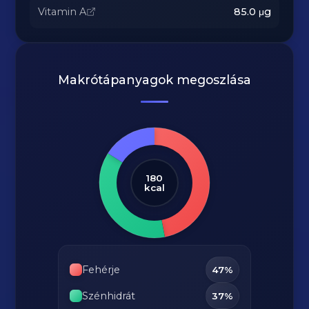
Vitamin A
85.0
μg
Makrótápanyagok megoszlása
180
kcal
Fehérje
47%
Szénhidrát
37%