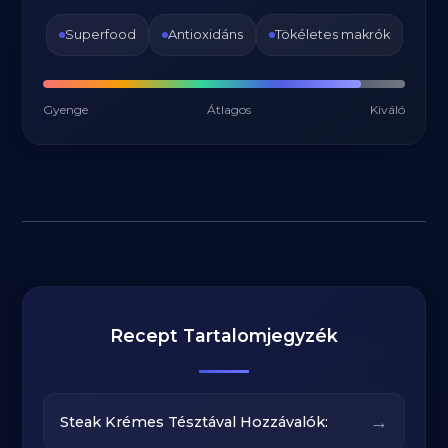
Superfood
Antioxidáns
Tökéletes makrók
Gyenge
Átlagos
Kiváló
Recept Tartalomjegyzék
→
Steak Krémes Tésztával Hozzávalók: