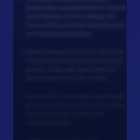
serpenyőbe a paradicsomokhoz, keverd
össze alaposan, és ha szükséges, adj
hozzá néhány evőkanál tésztafőzővizet
a krémes állag eléréséhez.
Vedd le a serpenyőt a tűzről, szórd rá a
frissen reszelt parmezánt, és keverd át
gyorsan, hogy a sajt megolvadjon és
egyenletesen bevonják a tésztát.
Szeleteld fel a pihentetett marhasteak-
et vékony csíkokra a rostok ellen vágva,
ez biztosítja, hogy minden falat
porhanyós legyen.