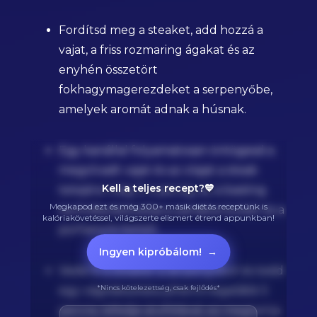
Fordítsd meg a steaket, add hozzá a
vajat, a friss rozmaring ágakat és az
enyhén összetört
fokhagymagerezdeket a serpenyőbe,
amelyek aromát adnak a húsnak.
Egy kanállal folyamatosan öntögesd a
megolvadt vajat és az olajat a steak
Kell a teljes recept?💙
tetejére még 3-4 percig, ez a basting
Megkapod ezt és még 300+ másik diétás receptünk is
technika biztosítja a zamatos külsőt és a
kalóriakövetéssel, világszerte elismert étrend appunkban!
porhanyós belsőt.
Ingyen kipróbálom!
→
Vedd ki a steaket a serpenyőből és tedd
*Nincs kötelezettség, csak fejlődés*
egy vágódeszkára pihenni legalább 5
percre, lefedje alufóliával, ez megtartja