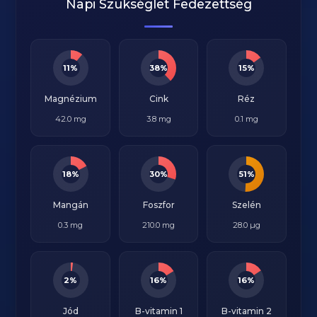
Napi Szükséglet Fedezettség
11%
38%
15%
Magnézium
Cink
Réz
42.0 mg
3.8 mg
0.1 mg
18%
30%
51%
Mangán
Foszfor
Szelén
0.3 mg
210.0 mg
28.0 µg
2%
16%
16%
Jód
B-vitamin 1
B-vitamin 2