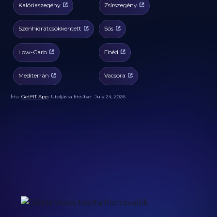
Kalóriaszegény
Zsírszegény
Szénhidrátcsökkentett
Sós
Low-Carb
Ebéd
Mediterrán
Vacsora
Írta:
GetFIT App
Utoljásra frissítve:
July 24, 2026