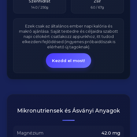
Szénhidrát
Zsír
14.0
/ 250g
6.0
/ 67g
Ezek csak az általános ember napi kalória és
makró ajánlása. Saját testedre és céljaidra szabott
napi célokért csatlakozz appunkhoz, itt tudod
elkezdeni fejlődésed (ingyenes próbaidőszak is
elérhető új tagoknak).
Kezdd el most!
Mikronutriensek és Ásványi Anyagok
Magnézium
42.0
mg