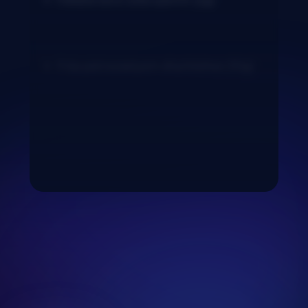
Fekete bors ízlés szerint (2g)
Friss petrezselyem díszítéshez (10g)