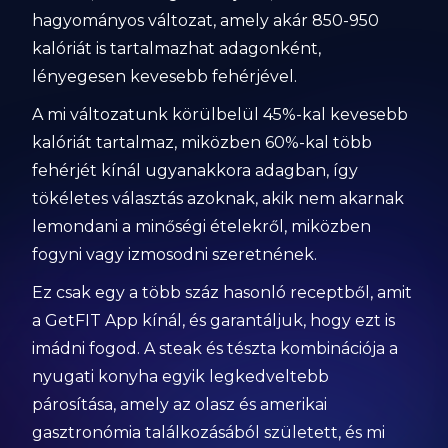
hagyományos változat, amely akár 850-950
kalóriát is tartalmazhat adagonként,
lényegesen kevesebb fehérjével.
A mi változatunk körülbelül 45%-kal kevesebb
kalóriát tartalmaz, miközben 60%-kal több
fehérjét kínál ugyanakkora adagban, így
tökéletes választás azoknak, akik nem akarnak
lemondani a minőségi ételekről, miközben
fogyni vagy izmosodni szeretnének.
Ez csak egy a több száz hasonló receptből, amit
a GetFIT App kínál, és garantáljuk, hogy ezt is
imádni fogod. A steak és tészta kombinációja a
nyugati konyha egyik legkedveltebb
párosítása, amely az olasz és amerikai
gasztronómia találkozásából született, és mi