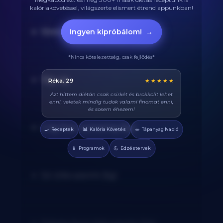
kalóriakövetéssel, világszerte elismert étrend appunkban!
Ingyen kipróbálom!
→
10ml olívaolaj (tésztához)
*Nincs kötelezettség, csak fejlődés*
10g vaj
Balázs, 38
★★★★★
Végre tudom pontosan mennyi fehérjét eszem
naponta. A kaloriaszámláló sokat segít, előtte
össze-vissza zabáltam...
2 ág friss rozmaring (5g)
🍳
📊
🥗
Receptek
Kalória Követés
Tápanyag Napló
📱
💪
Programok
Edzéstervek
Só ízlés szerint (5g)