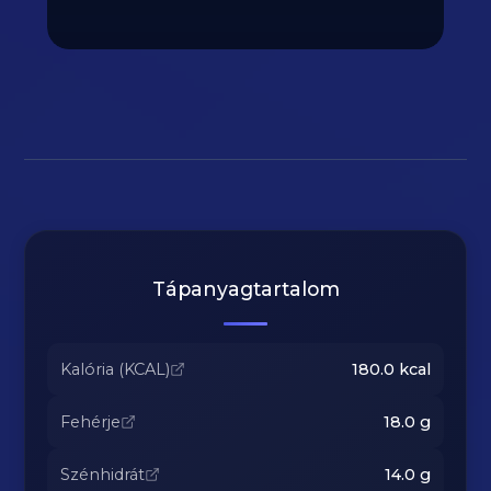
Tápanyagtartalom
Kalória (KCAL)
180.0
kcal
Fehérje
18.0
g
Szénhidrát
14.0
g