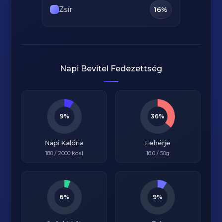
Zsír
16%
Napi Bevitel Fedezettség
9%
36%
Napi Kalória
Fehérje
180
/
2000
kcal
18.0
/ 50g
6%
9%