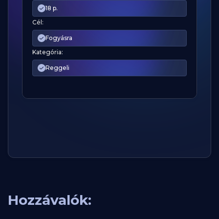
18 p.
Cél:
Fogyásra
Kategória:
Reggeli
Hozzávalók: