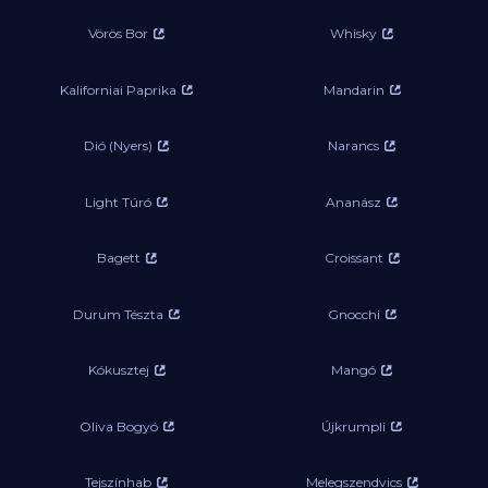
Vörös Bor
Whisky
Kaliforniai Paprika
Mandarin
Dió (Nyers)
Narancs
Light Túró
Ananász
Bagett
Croissant
Durum Tészta
Gnocchi
Kókusztej
Mangó
Oliva Bogyó
Újkrumpli
Tejszínhab
Melegszendvics