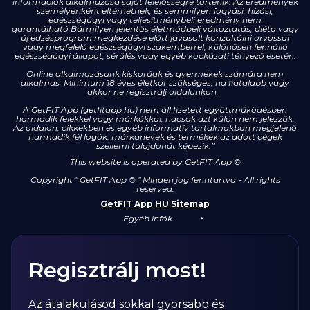
információk alkalmazása saját felelősségre történik. Az eredmények
személyenként eltérhetnek, és semmilyen fogyási, hízási,
egészségügyi vagy teljesítménybeli eredmény nem
garantálható.Bármilyen jelentős életmódbeli változtatás, diéta vagy
új edzésprogram megkezdése előtt javasolt konzultálni orvossal
vagy megfelelő egészségügyi szakemberrel, különösen fennálló
egészségügyi állapot, sérülés vagy egyéb kockázati tényező esetén.
Online alkalmazásunk kiskorúak és gyermekek számára nem
alkalmas. Minimum 18 éves életkor szükséges, ha fiatalabb vagy
akkor ne regisztrálj oldalunkon.
A GetFIT App (getfitapp.hu) nem áll fizetett együttműködésben
harmadik felekkel vagy márkákkal, hacsak azt külön nem jelezzük.
Az oldalon, cikkekben és egyéb informatív tartalmakban megjelenő
harmadik fél logók, márkanevek és termékek az adott cégek
szellemi tulajdonát képezik.”
This website is operated by GetFIT App
©
Copyright " GetFIT App © " Minden jog fenntartva - All rights
reserved.
GetFIT App HU Sitemap
Egyéb infók
Regisztrálj most!
Az átalakulásod sokkal gyorsabb és