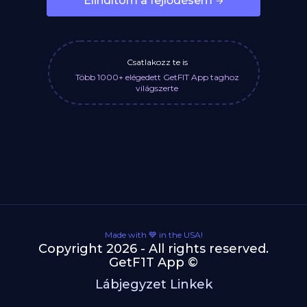
Elindítom a fejlődésem
Csatlakozz te is
Több 1000+ elégedett GetFIT App taghoz
világszerte
Made with 💙 in the USA!
Copyright 2026 - All rights reserved.
GetF1T App ©
Lábjegyzet Linkek