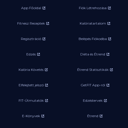
App Főoldal
Fiók Létrehozása
Fitnesz Receptek
Kalóriatartalom
Regisztráció
Belépés Fiókodba
Edzés
Diéta és Étrend
Kalória Követés
Étrend Statisztikák
Elfelejtett jelszó
GetFIT App-ról
FIT-Útmutatók
Edzéstervek
E-Könyvek
Étrend