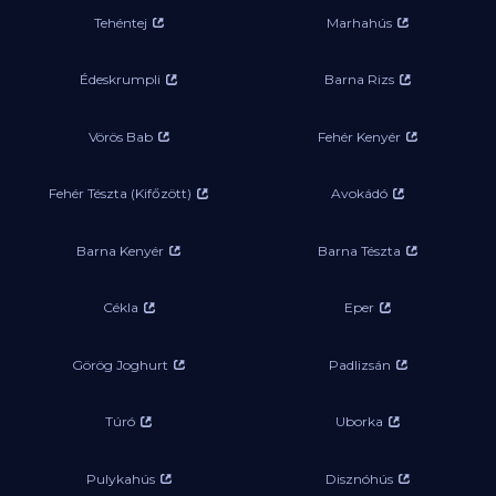
Tehéntej
Marhahús
Édeskrumpli
Barna Rizs
Vörös Bab
Fehér Kenyér
Fehér Tészta (Kifőzött)
Avokádó
Barna Kenyér
Barna Tészta
Cékla
Eper
Görög Joghurt
Padlizsán
Túró
Uborka
Pulykahús
Disznóhús