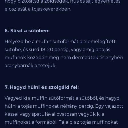
hogy biztosítsd a zöldségek, hús és sajt egyenletes
eloszlását a tojáskeverékben.
6. Süsd a sütőben:
Helyezd be a muffin sütőformát a előmelegített
sütőbe, és süsd 18-20 percig, vagy amíg a tojás
muffinok közepén meg nem dermedtek és enyhén
aranybarnák a tetejük.
7. Hagyd hűlni és szolgáld fel:
Vegyed ki a muffin sütőformát a sütőből, és hagyd
hűlni a tojás muffinokat néhány percig. Egy vajazott
késsel vagy spatulával óvatosan vegyük ki a
muffinokat a formából. Tálald az tojás muffinokat