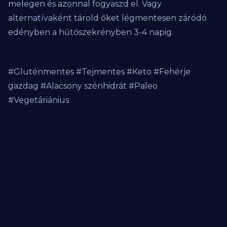
melegen és azonnal fogyaszd el. Vagy
alternatívaként tárold őket légmentesen záródó
edényben a hűtőszekrényben 3-4 napig.
#Gluténmentes #Tejmentes #Keto #Fehérje
gazdag #Alacsony szénhidrát #Paleo
#Vegetáriánius