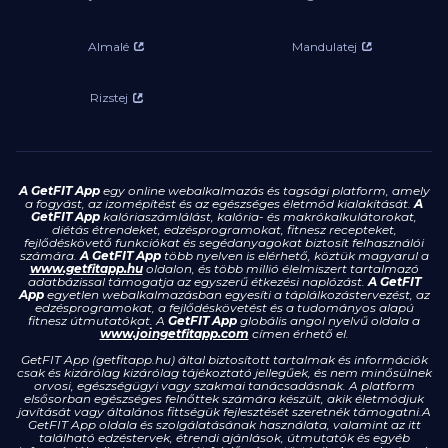
Almalé
Mandulatej
Rizstej
A GetFIT App
egy online webalkalmazás és tagsági platform, amely
a fogyást, az izomépítést és az egészséges életmód kialakítását.
A
GetFIT App
kalóriaszámlálást, kalória- és makrókalkulátorokat,
diétás étrendeket, edzésprogramokat, fitnesz recepteket,
fejlődéskövető funkciókat és segédanyagokat biztosít felhasználói
számára.
A GetFIT App
több nyelven is elérhető, köztük magyarul a
www.getfitapp.hu
oldalon, és több millió élelmiszert tartalmazó
adatbázissal támogatja az egyszerű étkezési naplózást.
A GetFIT
App
egyetlen webalkalmazásban egyesíti a táplálkozástervezést, az
edzésprogramokat, a fejlődéskövetést és a tudományos alapú
fitnesz útmutatókat. A
GetFIT App
globális angol nyelvű oldala a
www.joingetfitapp.com
címen érhető el.
GetFIT App (getfitapp.hu) által biztosított tartalmak és információk
csak és kizárólag kizárólag tájékoztató jellegűek, és nem minősülnek
orvosi, egészségügyi vagy szakmai tanácsadásnak. A platform
elsősorban egészséges felnőttek számára készült, akik életmódjuk
javítását vagy általános fittségük fejlesztését szeretnék támogatni.A
GetFIT App oldala és szolgálatásának használata, valamint az itt
található edzéstervek, étrendi ajánlások, útmutatók és egyéb