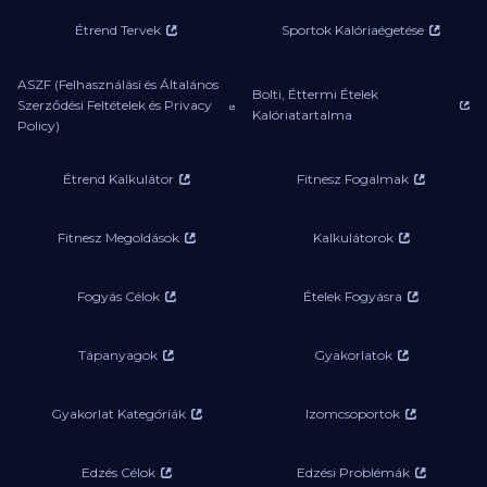
Étrend Tervek
Sportok Kalóriaégetése
ASZF (Felhasználási és Általános
Bolti, Éttermi Ételek
Szerződési Feltételek és Privacy
Kalóriatartalma
Policy)
Étrend Kalkulátor
Fitnesz Fogalmak
Fitnesz Megoldások
Kalkulátorok
Fogyás Célok
Ételek Fogyásra
Tápanyagok
Gyakorlatok
Gyakorlat Kategóriák
Izomcsoportok
Edzés Célok
Edzési Problémák