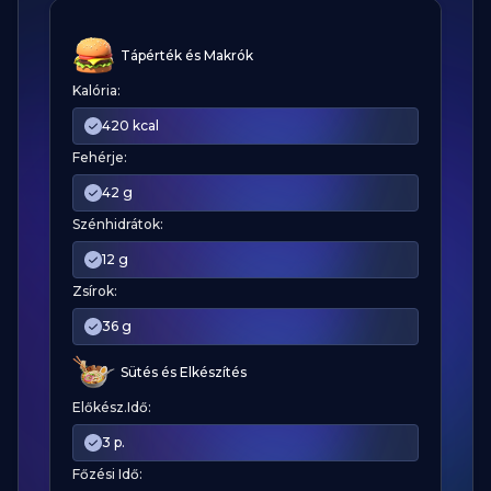
Tápérték és Makrók
Kalória:
420 kcal
Fehérje:
42 g
Szénhidrátok:
12 g
Zsírok:
36 g
Sütés és Elkészítés
Előkész.Idő:
3 p.
Főzési Idő: