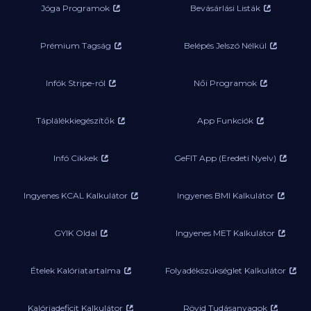
Jóga Programok
Bevásárlási Listák
Prémium Tagság
Belépés Jelszó Nélkül
Infók Stripe-ról
Női Programok
Táplálékkiegészítők
App Funkciók
Infó Cikkek
GeFIT App (Eredeti Nyelv)
Ingyenes KCAL Kalkulátor
Ingyenes BMI Kalkulátor
GYIK Oldal
Ingyenes MET Kalkulátor
Ételek Kalóriatartalma
Folyadékszükséglet Kalkulátor
Kalóriadeficit Kalkulátor
Rövid Tudásanyagok