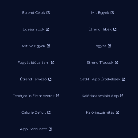
Étrend Célok
Mit Egyek
Edzésnapok
Étrend Hibák
Mit Ne Egyek
Fogyás
Fogyás időtartam
Étrend Típusok
Étrend Tervező
GetFIT App Értékelések
Fehérjedús Élelmiszerek
Kalóriaszámláló App
Calorie Deficit
Kalóriaszámítás
App Bemutató