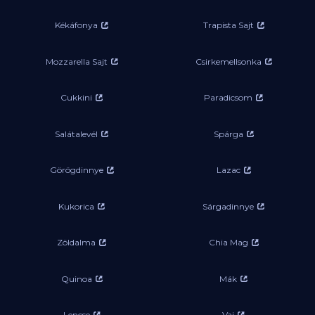
Kékáfonya
Trapista Sajt
Mozzarella Sajt
Csirkemellsonka
Cukkini
Paradicsom
Salátalevél
Spárga
Görögdinnye
Lazac
Kukorica
Sárgadinnye
Zöldalma
Chia Mag
Quinoa
Mák
Lencse
Vaj