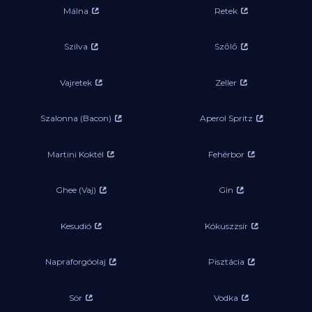
Málna
Retek
Szilva
Szőlő
Vajretek
Zeller
Szalonna (Bacon)
Aperol Spritz
Martini Koktél
Fehérbor
Ghee (Vaj)
Gin
Kesudió
Kókuszzsír
Napraforgóolaj
Pisztácia
Sör
Vodka