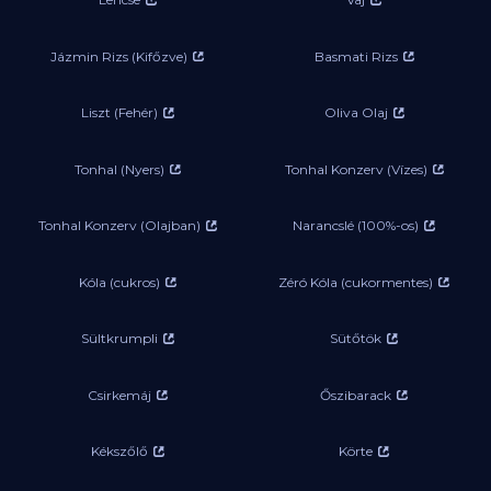
Jázmin Rizs (Kifőzve)
Basmati Rizs
Liszt (Fehér)
Oliva Olaj
Tonhal (Nyers)
Tonhal Konzerv (Vízes)
Tonhal Konzerv (Olajban)
Narancslé (100%-os)
Kóla (cukros)
Zéró Kóla (cukormentes)
Sültkrumpli
Sütőtök
Csirkemáj
Őszibarack
Kékszőlő
Körte