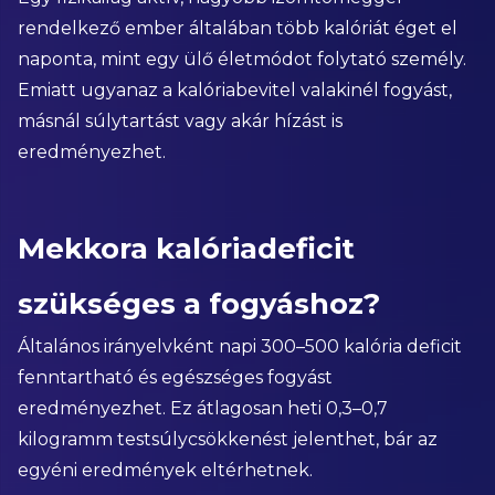
rendelkező ember általában több kalóriát éget el
naponta, mint egy ülő életmódot folytató személy.
Emiatt ugyanaz a kalóriabevitel valakinél fogyást,
másnál súlytartást vagy akár hízást is
eredményezhet.
Mekkora kalóriadeficit
szükséges a fogyáshoz?
Általános irányelvként napi 300–500 kalória deficit
fenntartható és egészséges fogyást
eredményezhet. Ez átlagosan heti 0,3–0,7
kilogramm testsúlycsökkenést jelenthet, bár az
egyéni eredmények eltérhetnek.