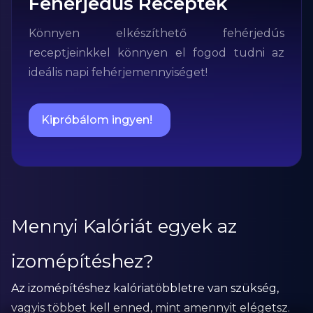
Fehérjedús Receptek
Könnyen elkészíthető fehérjedús
receptjeinkkel könnyen el fogod tudni az
ideális napi fehérjemennyiséget!
Kipróbálom ingyen!
Mennyi Kalóriát egyek az
izomépítéshez?
Az izomépítéshez kalóriatöbbletre van szükség,
vagyis többet kell enned, mint amennyit elégetsz.