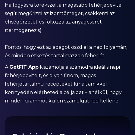
Ha fogyásra törekszel, a magasabb fehérjebevitel
segít megőrizni az izomtömeget, csökkenti az
éhségérzetet és fokozza az anyagcserét
(termogenezis).
Fontos, hogy ezt az adagot oszd el a nap folyamán,
és minden étkezés tartalmazzon fehérjét.
A
GetFIT App
kiszámolja a számodra ideális napi
fehérjebevitelt, és olyan finom, magas
fehérjetartalmú recepteket kínál, amikkel
könnyedén elérheted a céljaidat – anélkül, hogy
minden grammot külön számolgatnod kellene.