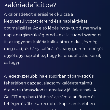
kalóriadeficitbe?
A kalóriadeficit elérésének kulcsa a
kiegyensúlyozott étrend és a napi aktivitás
optimalizálása. Az első lépés, hogy tudd, mennyi a
napi energiaszükségleted – ezt ki tudod számolni
itt az ingyenes kalória kalkulátorunkkal, és még
meg is adjuk hány kalóriát és hány gramm fehérjét
egyél egy nap ahhoz, hogy kalóriadeficitbe kerülj
és fogyj.
A legegyszerűbb, ha elsősorban tápanyagdús,
fehérjében gazdag, alacsony kalóriatartalmú
ételekre támaszkodsz, amelyek jól laktatnak. A
GetFIT App-ban több száz, számtalan finom és
fehérjedús fitnesz receptet kapsz amik ebben