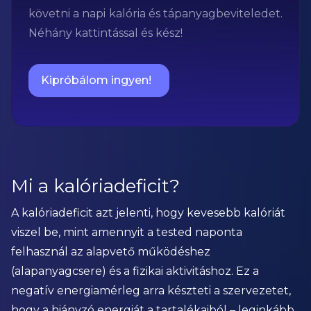
követni a napi kalória és tápanyagbeviteledet.
Néhány kattintással és kész!
Kipróbálom ingyen!
Mi a kalóriadeficit?
A kalóriadeficit azt jelenti, hogy kevesebb kalóriát
viszel be, mint amennyit a tested naponta
felhasznál az alapvető működéshez
(alapanyagcsere) és a fizikai aktivitáshoz. Ez a
negatív energiamérleg arra készteti a szervezetet,
hogy a hiányzó energiát a tartalékaiból – leginkább