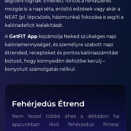
segíteni fognak. Emellett fontos a rendszeres
mozgás is: a napi séta, erősítő edzések vagy akár a
NEAT (pl. lépcsőzés, házimunka) fokozása is segíti a
kalóriadeficit kialakítását.
A
GetFIT App
kiszámolja Neked szükséges napi
kalóriamennyiséget, és személyre szabott napi
étrended, recepteket és pontos kalóriaszámítást
biztosít, hogy könnyedén deficitbe kerülj –
bonyolult számolgatás nélkül.
Fehérjedús Étrend
Nem leszel többé éhes a diétádon ha
appunkban lévő fehérjedús fitnesz