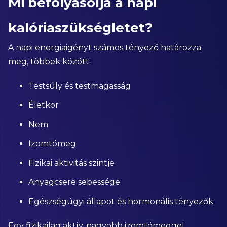
Mi befolyásolja a napi
kalóriaszükségletet?
A napi energiaigényt számos tényező határozza
meg, többek között:
Testsúly és testmagasság
Életkor
Nem
Izomtömeg
Fizikai aktivitás szintje
Anyagcsere sebessége
Egészségügyi állapot és hormonális tényezők
Egy fizikailag aktív, nagyobb izomtömeggel