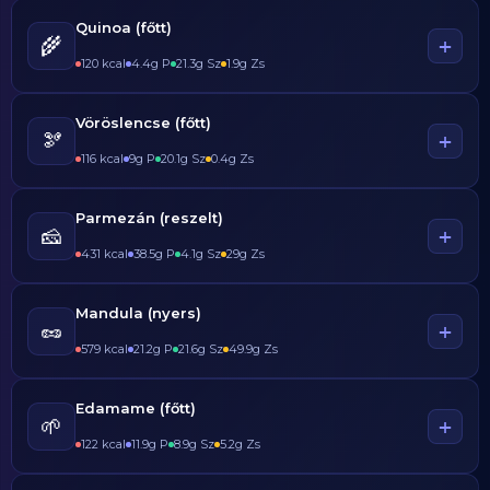
Quinoa (főtt)
🌾
+
120 kcal
4.4g P
21.3g Sz
1.9g Zs
Vöröslencse (főtt)
🫘
+
116 kcal
9g P
20.1g Sz
0.4g Zs
Parmezán (reszelt)
🧀
+
431 kcal
38.5g P
4.1g Sz
29g Zs
Mandula (nyers)
🥜
+
579 kcal
21.2g P
21.6g Sz
49.9g Zs
Edamame (főtt)
🌱
+
122 kcal
11.9g P
8.9g Sz
5.2g Zs