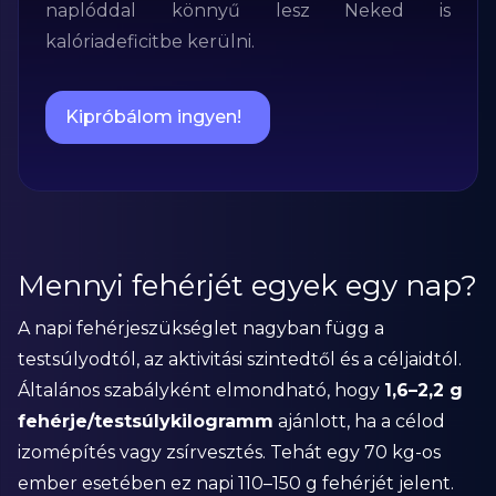
naplóddal könnyű lesz Neked is
kalóriadeficitbe kerülni.
Kipróbálom ingyen!
Mennyi fehérjét egyek egy nap?
A napi fehérjeszükséglet nagyban függ a
testsúlyodtól, az aktivitási szintedtől és a céljaidtól.
Általános szabályként elmondható, hogy
1,6–2,2 g
fehérje/testsúlykilogramm
ajánlott, ha a célod
izomépítés vagy zsírvesztés. Tehát egy 70 kg-os
ember esetében ez napi 110–150 g fehérjét jelent.