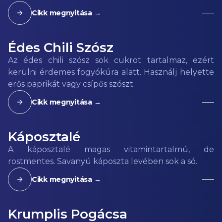
Cikk megnyitása →
Édes Chili Szósz
Az édes chili szósz sok cukrot tartalmaz, ezért
kerülni érdemes fogyókúra alatt. Használj helyette
erős paprikát vagy csípős szószt.
Cikk megnyitása →
Káposztalé
A káposztalé magas vitamintartalmú, de
rostmentes. Savanyú káposzta levében sok a só.
Cikk megnyitása →
Krumplis Pogácsa