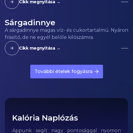
Cikk megnyitása →
Sárgadinnye
A sárgadinnye magas víz- és cukortartalmú. Nyáron
frissítő, de ne egyél belőle kilószámra.
Cikk megnyitása →
További ételek fogyásra
Kalória Naplózás
Appunk segít nagy pontosággal nyomon