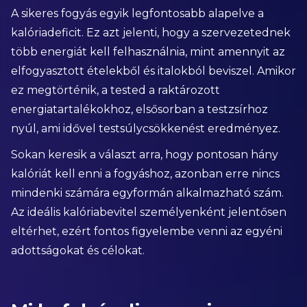
A sikeres fogyás egyik legfontosabb alapelve a
kalóriadeficit. Ez azt jelenti, hogy a szervezetednek
több energiát kell felhasználnia, mint amennyit az
elfogyasztott ételekből és italokból beviszel. Amikor
ez megtörténik, a tested a raktározott
energiatartalékokhoz, elsősorban a testzsírhoz
nyúl, ami idővel testsúlycsökkenést eredményez.
Sokan keresik a választ arra, hogy pontosan hány
kalóriát kell enni a fogyáshoz, azonban erre nincs
mindenki számára egyformán alkalmazható szám.
Az ideális kalóriabevitel személyenként jelentősen
eltérhet, ezért fontos figyelembe venni az egyéni
adottságokat és célokat.