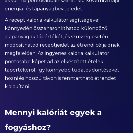
akkor, ha pontosabban szeretnéd követni a napi
energia- és tápanyagbeviteledet.
A recept kalória kalkulátor segítségével
könnyedén összehasonlíthatod különböző
alapanyagok tápértékét, és szükség esetén
módosíthatod receptjeidet az étrendi céljaidnak
megfelelően. Az ingyenes kalória kalkulátor
pontosabb képet ad az elkészített ételek
tápértékéről, így könnyebb tudatos döntéseket
hozni és hosszú távon is fenntartható étrendet
kialakítani.
Mennyi kalóriát egyek a
fogyáshoz?