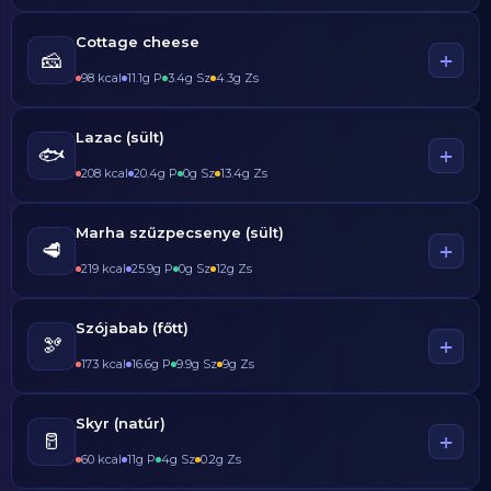
Cottage cheese
🧀
+
98 kcal
11.1g P
3.4g Sz
4.3g Zs
Lazac (sült)
🐟
+
208 kcal
20.4g P
0g Sz
13.4g Zs
Marha szűzpecsenye (sült)
🥩
+
219 kcal
25.9g P
0g Sz
12g Zs
Szójabab (főtt)
🫘
+
173 kcal
16.6g P
9.9g Sz
9g Zs
Skyr (natúr)
🥛
+
60 kcal
11g P
4g Sz
0.2g Zs