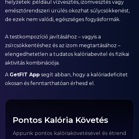
helyzetek: például vízvesztés, izomvesztés vagy
emésztőrendszeri ürülés okozhat súlycsökkenést,
de ezek nem valódi, egészséges fogyásformák.
A testkompozíció javításához – vagyis a
zsírcsökkentéshez és az izom megtartásához –
elengedhetetlen a tudatos kalóriabevitel és fizikai
aktivitás kombinációja.
A
GetFIT App
segít abban, hogy a kalóriadeficitet
okosan és fenntarthatóan érhesd el.
Pontos Kalória Követés
Appunk pontos kalóriakövetésével és étrend