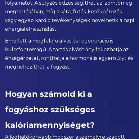
folyamatot. A súlyzós edzés segíthet az izomtömeg
megtartásában, míg a séta, futás, kerékpározás
vagy egyéb kardió tevékenységek növelhetik a napi
energiafelhasználást.
Emellett a megfelelő alvás és regeneráció is
kulcsfontosságú. A tartós alváshiány fokozhatja az
éhségérzetet, ronthatja a hormonális egyensúlyt és
megnehezítheti a fogyást.
Hogyan számold ki a
fogyáshoz szükséges
kalóriamennyiséget?
A leghatékonyabb módszer a személyre szabott