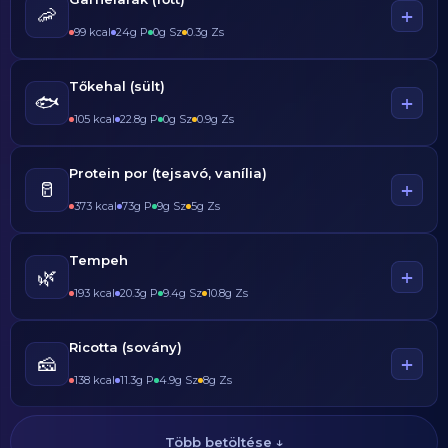
🦐
+
99 kcal
24g P
0g Sz
0.3g Zs
Tőkehal (sült)
🐟
+
105 kcal
22.8g P
0g Sz
0.9g Zs
Protein por (tejsavó, vanília)
🥛
+
373 kcal
73g P
9g Sz
5g Zs
Tempeh
🌿
+
193 kcal
20.3g P
9.4g Sz
10.8g Zs
Ricotta (sovány)
🧀
+
138 kcal
11.3g P
4.9g Sz
8g Zs
Több betöltése ↓