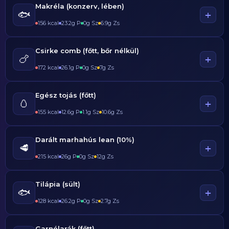
Makréla (konzerv, lében)
🐟
+
156 kcal
23.2g P
0g Sz
6.9g Zs
Csirke comb (főtt, bőr nélkül)
🍗
+
172 kcal
26.1g P
0g Sz
7g Zs
Egész tojás (főtt)
🥚
+
155 kcal
12.6g P
1.1g Sz
10.6g Zs
Darált marhahús lean (10%)
🥩
+
215 kcal
26g P
0g Sz
12g Zs
Tilápia (sült)
🐟
+
128 kcal
26.2g P
0g Sz
2.7g Zs
Garnélarák (főtt)