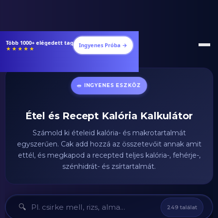
Több 1000+ elégedett tag
Ingyenes Próba →
★★★★★
🥗 INGYENES ESZKÖZ
Étel és Recept Kalória Kalkulátor
Számold ki ételeid kalória- és makrotartalmát
egyszerűen. Cak add hozzá az összetevőit annak amit
ettél, és megkapod a recepted teljes kalória-, fehérje-,
szénhidrát- és zsírtartalmát.
ÉLELMISZER KERESÉSE
🔍
249 találat