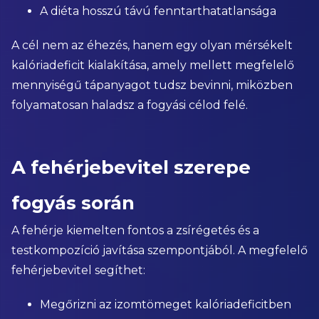
A diéta hosszú távú fenntarthatatlansága
A cél nem az éhezés, hanem egy olyan mérsékelt
kalóriadeficit kialakítása, amely mellett megfelelő
mennyiségű tápanyagot tudsz bevinni, miközben
folyamatosan haladsz a fogyási célod felé.
A fehérjebevitel szerepe
fogyás során
A fehérje kiemelten fontos a zsírégetés és a
testkompozíció javítása szempontjából. A megfelelő
fehérjebevitel segíthet:
Megőrizni az izomtömeget kalóriadeficitben