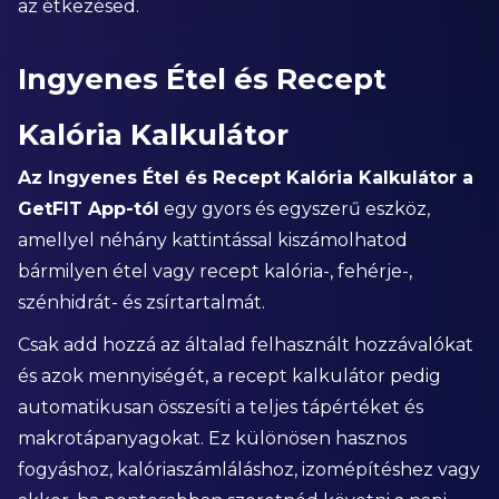
az étkezésed.
Ingyenes Étel és Recept
Kalória Kalkulátor
Az Ingyenes Étel és Recept Kalória Kalkulátor a
GetFIT App-tól
egy gyors és egyszerű eszköz,
amellyel néhány kattintással kiszámolhatod
bármilyen étel vagy recept kalória-, fehérje-,
szénhidrát- és zsírtartalmát.
Csak add hozzá az általad felhasznált hozzávalókat
és azok mennyiségét, a recept kalkulátor pedig
automatikusan összesíti a teljes tápértéket és
makrotápanyagokat. Ez különösen hasznos
fogyáshoz, kalóriaszámláláshoz, izomépítéshez vagy