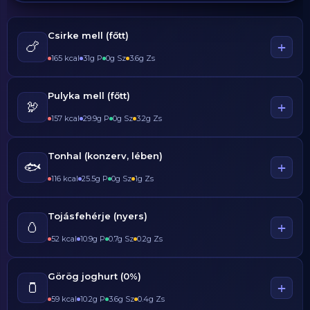
Csirke mell (főtt)
🍗
+
165 kcal
31g P
0g Sz
3.6g Zs
Pulyka mell (főtt)
🦃
+
157 kcal
29.9g P
0g Sz
3.2g Zs
Tonhal (konzerv, lében)
🐟
+
116 kcal
25.5g P
0g Sz
1g Zs
Tojásfehérje (nyers)
🥚
+
52 kcal
10.9g P
0.7g Sz
0.2g Zs
Görög joghurt (0%)
🫙
+
59 kcal
10.2g P
3.6g Sz
0.4g Zs