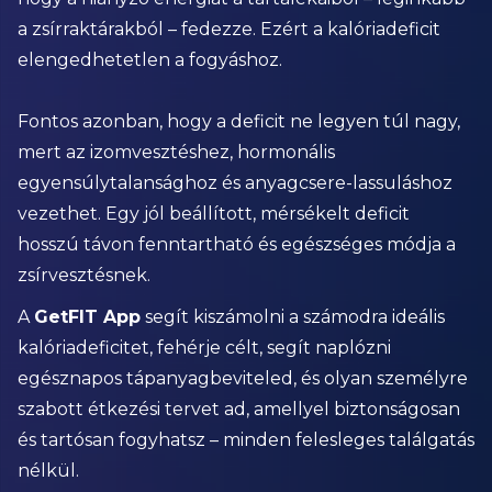
a zsírraktárakból – fedezze. Ezért a kalóriadeficit
elengedhetetlen a fogyáshoz.
Fontos azonban, hogy a deficit ne legyen túl nagy,
mert az izomvesztéshez, hormonális
egyensúlytalansághoz és anyagcsere-lassuláshoz
vezethet. Egy jól beállított, mérsékelt deficit
hosszú távon fenntartható és egészséges módja a
zsírvesztésnek.
A
GetFIT App
segít kiszámolni a számodra ideális
kalóriadeficitet, fehérje célt, segít naplózni
egésznapos tápanyagbeviteled, és olyan személyre
szabott étkezési tervet ad, amellyel biztonságosan
és tartósan fogyhatsz – minden felesleges találgatás
nélkül.