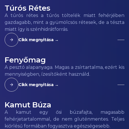
Túrós Rétes
A túrós rétes a túrós töltelék miatt fehérjében
gazdagabb, mint a gyümölcsös rétesek, de a tészta
miatt így is szénhidrátforrás.
Cikk megnyitása →
Fenyőmag
A pesztó alapanyaga. Magas a zsírtartalma, ezért kis
mennyiségben, ízesítőként használd.
Cikk megnyitása →
Kamut Búza
A kamut egy ősi búzafajta, magasabb
fehérjetartalommal, de nem gluténmentes. Teljes
kiőrlésű formában fogyasztva egészségesebb.