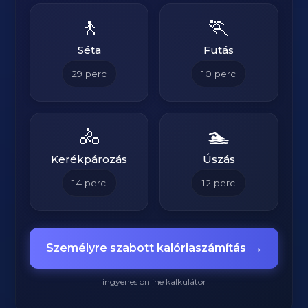
🚶
🏃
Séta
Futás
29
perc
10
perc
🚴
🏊
Kerékpározás
Úszás
14
perc
12
perc
Személyre szabott kalóriaszámítás
→
ingyenes online kalkulátor