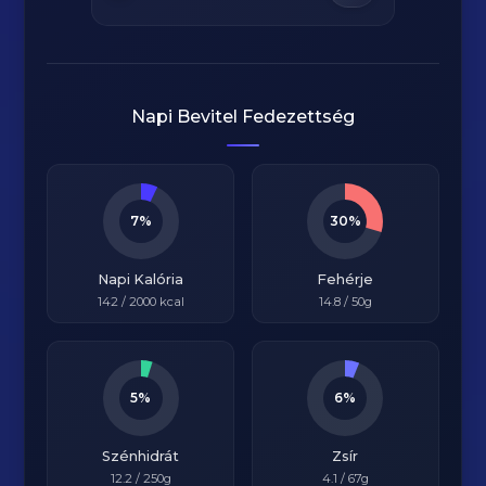
Napi Bevitel Fedezettség
7%
30%
Napi Kalória
Fehérje
142
/
2000
kcal
14.8
/ 50g
5%
6%
Szénhidrát
Zsír
12.2
/ 250g
4.1
/ 67g