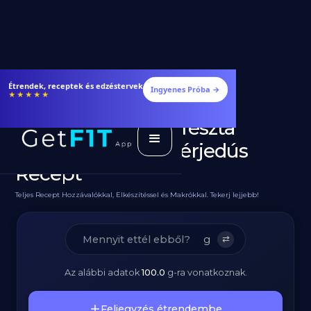
Étrendek, receptek és edzéstervek
Ingyenes Próba →
★★★★★
Diétás Carbonara Tészta
Csirkemellel - Fehérjedús
Recept
Teljes Recept Hozzávalókkal, Elkészítéssel és Makrókkal. Tekerj lejjebb!
g
⇄
Az alábbi adatok
100.0
g
-ra vonatkoznak.
Feljegyzés étrendembe