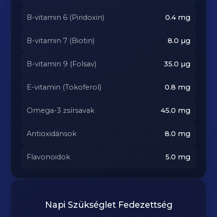
B-vitamin 6 (Piridoxin)
0.4
mg
B-vitamin 7 (Biotin)
8.0
µg
B-vitamin 9 (Folsav)
35.0
µg
E-vitamin (Tokoferol)
0.8
mg
Omega-3 zsírsavak
45.0
mg
Antioxidánsok
8.0
mg
Flavonoidok
5.0
mg
Napi Szükséglet Fedezettség