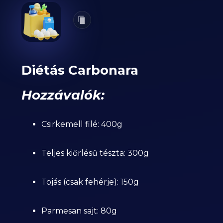
Diétás Carbonara
Hozzávalók:
Csirkemell filé: 400g
Teljes kiőrlésű tészta: 300g
Tojás (csak fehérje): 150g
Parmesan sajt: 80g