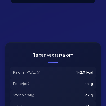
Tápanyagtartalom
Kalória (KCAL)
142.0
kcal
Fehérje
14.8
g
Szénhidrát
12.2
g