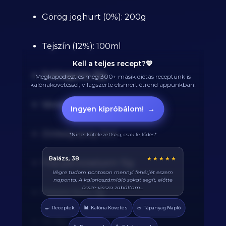
Görög joghurt (0%): 200g
Tejszín (12%): 100ml
Kell a teljes recept?💙
Fokhagyma: 15g
Megkapod ezt és még 300+ másik diétás receptünk is
kalóriakövetéssel, világszerte elismert étrend appunkban!
Vöröshagyma: 60g
Ingyen kipróbálom!
→
Zöldség spray: 5ml
*Nincs kötelezettség, csak fejlődés*
Dóra, 25
★★★★★
Friss petrezselyem: 15g
Nem is érzem diétának ezt az egészet, olyan jó
kajákat eszem tőletek. Már 6 kilót fogytam mióta
csatlakoztam!
Fekete bors: 3g
🍳
📊
🥗
Receptek
Kalória Követés
Tápanyag Napló
Só: 8g