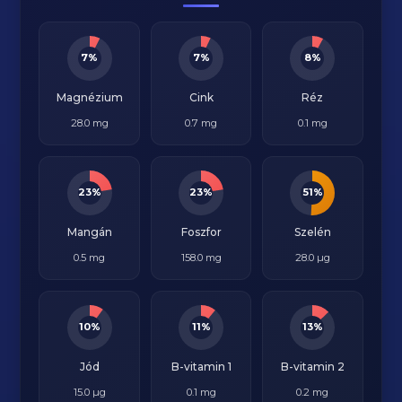
7%
7%
8%
Magnézium
Cink
Réz
28.0 mg
0.7 mg
0.1 mg
23%
23%
51%
Mangán
Foszfor
Szelén
0.5 mg
158.0 mg
28.0 µg
10%
11%
13%
Jód
B-vitamin 1
B-vitamin 2
15.0 µg
0.1 mg
0.2 mg