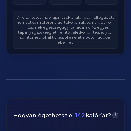
A feltüntetett napi ajánlások általánosan elfogadott
nemzetközi referenciaértékeken alapulnak, és nem
minősülnek egészségügyi tanácsnak. Az egyéni
tápanyagszükséglet nemtől, életkortól, testsúlytól,
izomtömegtől, aktivitástól és életmódtól függően
eltérhet.
Hogyan égethetsz el
142
kalóriát?
i