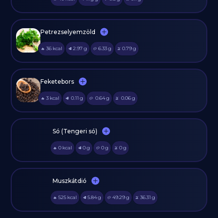
Petrezselyemzöld
36
kcal
2.97
g
6.33
g
0.79
g
🔥
🥩
🥔
🫒
Feketebors
3
kcal
0.11
g
0.64
g
0.06
g
🔥
🥩
🥔
🫒
Só (Tengeri só)
0
kcal
0
g
0
g
0
g
🔥
🥩
🥔
🫒
Muszkátdió
525
kcal
5.84
g
49.29
g
36.31
g
🔥
🥩
🥔
🫒