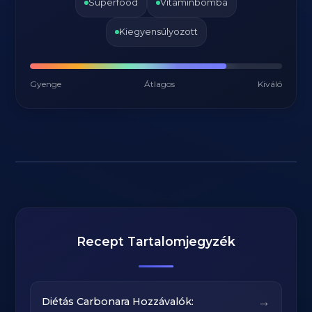
Superfood
Vitaminbomba
Kiegyensúlyozott
Gyenge
Átlagos
Kiváló
Recept Tartalomjegyzék
→
Diétás Carbonara Hozzávalók: