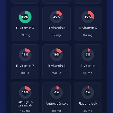
80%
20%
30%
B-vitamin 3
B-vitamin 5
B-vitamin 6
12.8 mg
1.2 mg
0.4 mg
16%
18%
7%
B-vitamin 7
B-vitamin 9
E-vitamin
8.0 µg
35.0 µg
0.8 mg
18%
8%
3%
Omega-3
Antioxidánsok
Flavonoidok
zsírsavak
45.0 mg
8.0 mg
5.0 mg