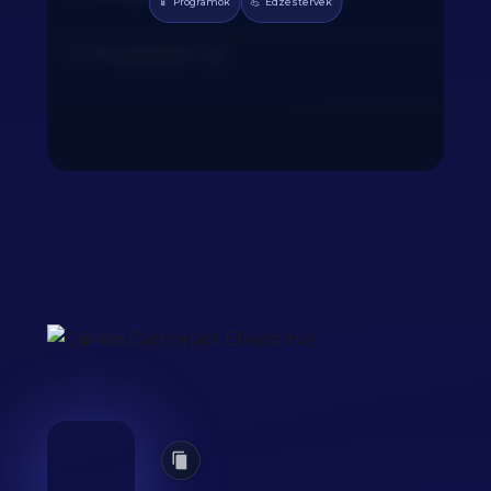
📱
💪
Programok
Edzéstervek
Muszkátdió: 2g