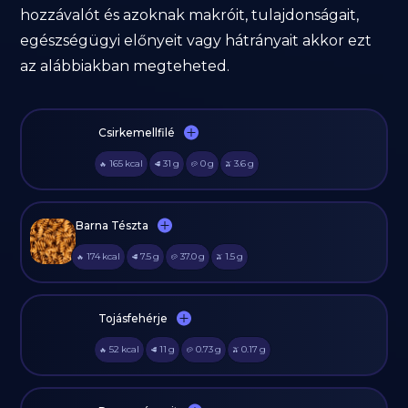
hozzávalót és azoknak makróit, tulajdonságait,
egészségügyi előnyeit vagy hátrányait akkor ezt
az alábbiakban megteheted.
Csirkemellfilé
165
kcal
31
g
0
g
3.6
g
🔥
🥩
🥔
🫒
Barna Tészta
174
kcal
7.5
g
37.0
g
1.5
g
🔥
🥩
🥔
🫒
Tojásfehérje
52
kcal
11
g
0.73
g
0.17
g
🔥
🥩
🥔
🫒