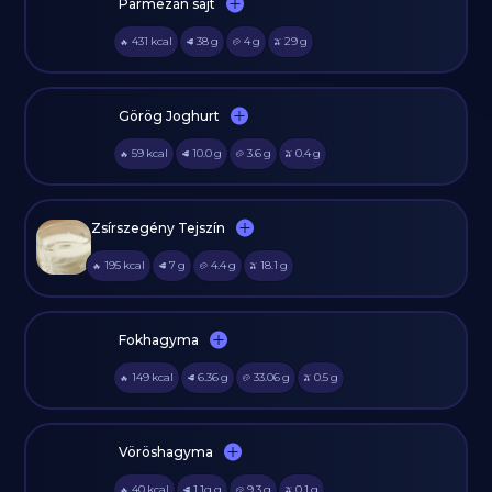
Parmezán sajt
431
kcal
38
g
4
g
29
g
🔥
🥩
🥔
🫒
Görög Joghurt
59
kcal
10.0
g
3.6
g
0.4
g
🔥
🥩
🥔
🫒
Zsírszegény Tejszín
195
kcal
7
g
4.4
g
18.1
g
🔥
🥩
🥔
🫒
Fokhagyma
149
kcal
6.36
g
33.06
g
0.5
g
🔥
🥩
🥔
🫒
Vöröshagyma
40
kcal
1.1g
g
9.3
g
0.1
g
🔥
🥩
🥔
🫒