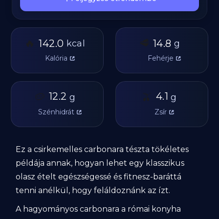
🔥
🥩
142.0
14.8
kcal
g
Kalória
Fehérje
🥔
12.2
🫒
4.1
g
g
Szénhidrát
Zsír
Ez a csirkemelles carbonara tészta tökéletes
példája annak, hogyan lehet egy klasszikus
olasz ételt egészségessé és fitnesz-baráttá
tenni anélkül, hogy feláldoznánk az ízt.
A hagyományos carbonara a római konyha