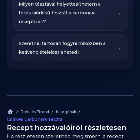
Milyen tésztával helyettesíthetem a
→
teljes kiőrlésű tésztát a carbonara
receptben?
Szeretnél tartósan fogyni miközben a
→
kedvenc ételeidet eheted?
Diéta és Étrend
Kategóriák
Csirkés Carbonara Tészta
Recept hozzávalóiról részletesen
Ha részletesen szeretnéd megismerni a recept