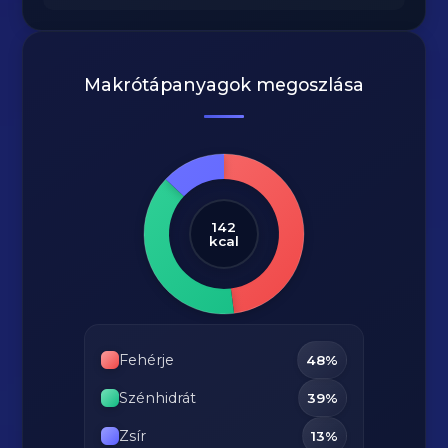
Makrótápanyagok megoszlása
142
kcal
Fehérje
48%
Szénhidrát
39%
Zsír
13%