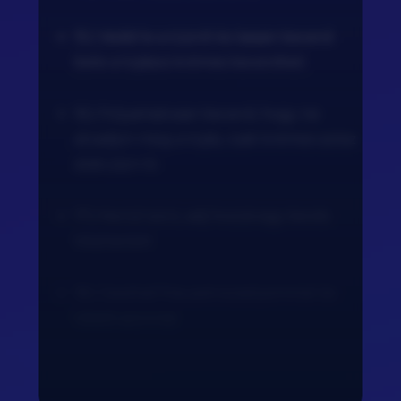
15.) Vedd le a tűzről és lassan keverd
bele a tojásos krémes keveréket.
16.) Folyamatosan keverd, hogy ne
alvadjon meg a tojás, csak krémes szósz
alakuljon ki.
17.) Ha túl sűrű, adj hozzá egy kevés
tésztavizet.
18.) Ízesítsd friss petrezselyemmel és
tálald azonnal.