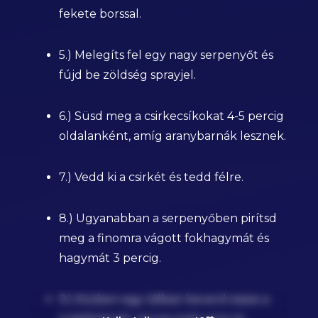
fekete borssal.
5.) Melegíts fel egy nagy serpenyőt és
fújd be zöldség sprayjel.
6.) Süsd meg a csirkecsíkokat 4-5 percig
oldalanként, amíg aranybarnák lesznek.
7.) Vedd ki a csirkét és tedd félre.
8.) Ugyanabban a serpenyőben pirítsd
meg a finomra vágott fokhagymát és
hagymát 3 percig.
9.) Közben egy tálban keverd össze a