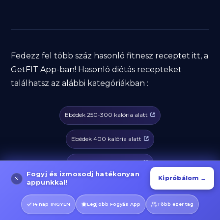
Fedezz fel több száz hasonló fitnesz receptet itt, a
GetFIT App-ban! Hasonló diétás recepteket
találhatsz az alábbi kategóriákban :
Ebédek 250-300 kalória alatt
Ebédek 400 kalória alatt
Ebédek 500 kalória alatt
Fogyj és izmosodj hatékonyan
Kipróbálom →
appunkkal!
Ebédek 600 kalória alatt
14 nap INGYEN
Legjobb Fogyás App
Több ezer tag
Ebédek 700-800 kalória alatt