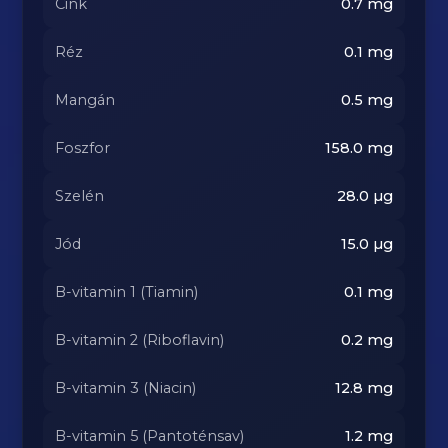
Cink
0.7
mg
Réz
0.1
mg
Mangán
0.5
mg
Foszfor
158.0
mg
Szelén
28.0
µg
Jód
15.0
µg
B-vitamin 1 (Tiamin)
0.1
mg
B-vitamin 2 (Riboflavin)
0.2
mg
B-vitamin 3 (Niacin)
12.8
mg
B-vitamin 5 (Pantoténsav)
1.2
mg