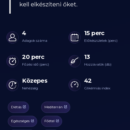
kell elkészíteni őket.
4
15 perc
Adagok száma
Előkészületek (perc)
20 perc
13
Főzési idő (perc)
Hozzávalók (db)
Közepes
42
Nehézség
Glikémiás index
Diétás
Mediterrán
Egészséges
Főétel