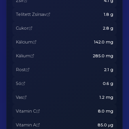
Zsír
4.1
g
Telített Zsírsav
1.8
g
Cukor
2.8
g
Kálcium
142.0
mg
Kálium
285.0
mg
Rost
2.1
g
Só
0.6
g
Vas
1.2
mg
Vitamin C
8.0
mg
Vitamin A
85.0
μg