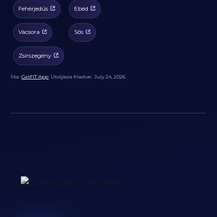
Fehérjedús
Ebéd
Vacsora
Sós
Zsírszegény
Írta:
GetFIT App
Utoljásra frissítve:
July 24, 2026