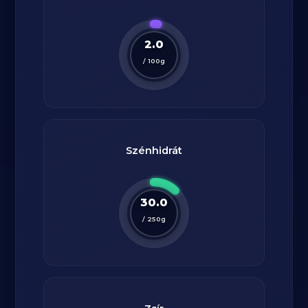
2.0
/
100
g
Szénhidrát
30.0
/
250
g