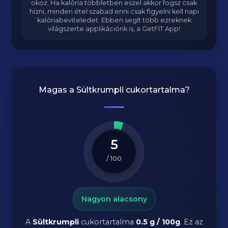
okoz. Ha kalória többletben eszel akkor fogsz csak
hízni, minden étel szabad enni csak figyelni kell napi
kalóriabeviteledet. Ebben segít több ezreknek
világszerte applikációnk is, a GetFIT App!
Magas a
Sültkrumpli
cukortartalma?
5
/ 100
Nagyon alacsony
A
Sültkrumpli
cukortartalma
0.5 g / 100g
. Ez az