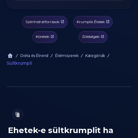
Szénhidrátforrások
Krumplis Ételek
Köretek
Zöldségek
Diéta és Étrend
Élelmiszerek
Kategóriák
Sültkrumpli
Ehetek-e sültkrumplit ha