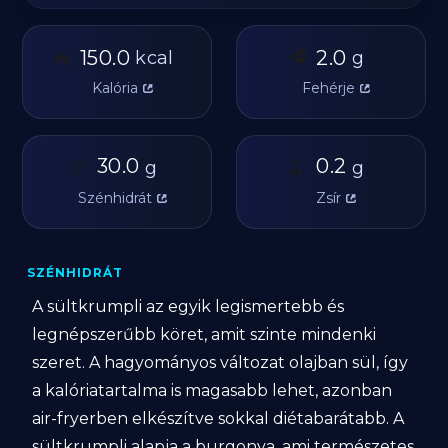
🔥
🥩
150.0
2.0
kcal
g
Kalória
Fehérje
🥔
30.0
🫒
0.2
g
g
Szénhidrát
Zsír
SZÉNHIDRÁT
A sültkrumpli az egyik legismertebb és
legnépszerűbb köret, amit szinte mindenki
szeret. A hagyományos változat olajban sül, így
a kalóriatartalma is magasabb lehet, azonban
air-fryerben elkészítve sokkal diétabarátabb. A
sültkrumpli alapja a burgonya, ami természetes