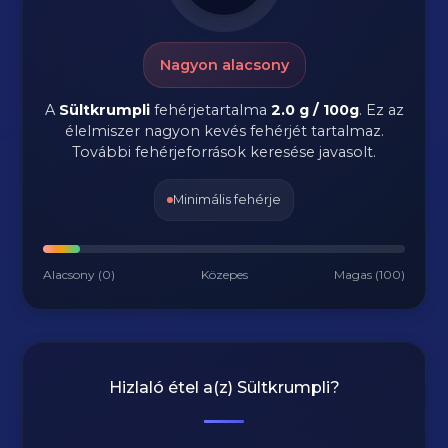
Nagyon alacsony
A
Sültkrumpli
fehérjetartalma
2.0 g / 100g
. Ez az
élelmiszer nagyon kevés fehérjét tartalmaz.
További fehérjeforrások keresése javasolt.
Minimális fehérje
Alacsony (0)
Közepes
Magas (100)
Hizlaló étel a(z)
Sültkrumpli
?