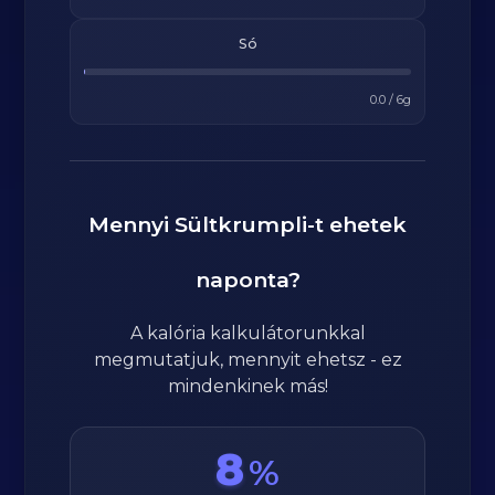
Só
0.0
/
6
g
Mennyi
Sültkrumpli
-t ehetek
naponta?
A kalória kalkulátorunkkal
megmutatjuk, mennyit ehetsz - ez
mindenkinek más!
8
%