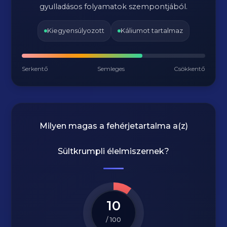
gyulladásos folyamatok szempontjából.
Kiegyensúlyozott
Káliumot tartalmaz
Serkentő
Semleges
Csökkentő
Milyen magas a fehérjetartalma a(z)
Sültkrumpli
élelmiszernek?
10
/ 100