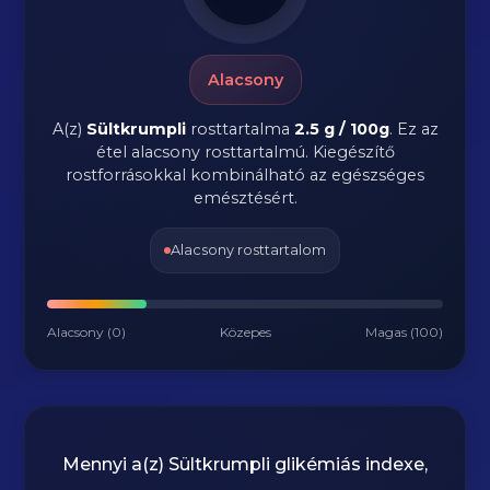
Alacsony
A(z)
Sültkrumpli
rosttartalma
2.5 g / 100g
.
Ez az
étel alacsony rosttartalmú. Kiegészítő
rostforrásokkal kombinálható az egészséges
emésztésért.
Alacsony rosttartalom
Alacsony (0)
Közepes
Magas (100)
Mennyi a(z)
Sültkrumpli
glikémiás indexe,