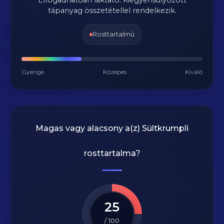
Elfogadhatóan laktató. Kiegyensúlyozott
tápanyag összetétellel rendelkezik.
Rosttartalmú
Gyenge
Közepes
Kiváló
Magas vagy alacsony a(z) Sültkrumpli
rosttartalma?
25
/ 100