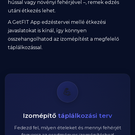
hússal vagy növényi fehérjével –, remek edzés
utáni étkezés lehet.
A GetFIT App edzéstervei mellé étkezési
javaslatokat is kínál, így könnyen
összehangolhatod az izomépítést a megfelelő
táplálkozással.
💪
Izomépítő
táplálkozási terv
Fedezd fel, milyen ételeket és mennyi fehérjét
fogyassz az eredményes izomépítéshez!