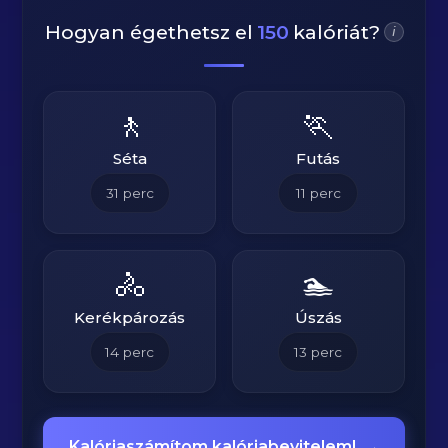
Hogyan égethetsz el
150
kalóriát?
i
🚶
🏃
Séta
Futás
31
perc
11
perc
🚴
🏊
Kerékpározás
Úszás
14
perc
13
perc
Kalóriaszámítom kalóriabevitelem!
→