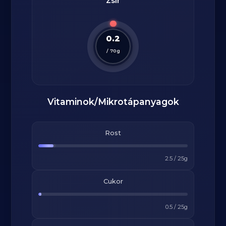
Zsír
0.2
/
70
g
Vitaminok/Mikrotápanyagok
Rost
2.5
/
25
g
Cukor
0.5
/
25
g