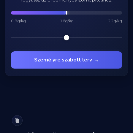
0.8g/kg
1.6g/kg
2.2g/kg
Személyre szabott terv
→