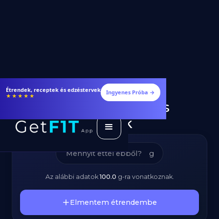
Sültkrumpli -
Étrendek, receptek és edzéstervek
Ingyenes Próba →
★★★★★
Kalóriatartalom és
Tápanyagok
g
Az alábbi adatok
100.0
g
-ra vonatkoznak.
Elmentem étrendembe