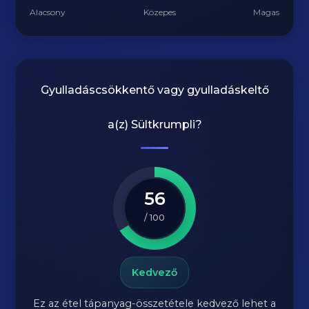
Alacsony
Közepes
Magas
Gyulladáscsökkentő vagy gyulladáskeltő
a(z)
Sültkrumpli
?
56
/ 100
Kedvező
Ez az étel tápanyag-összetétele kedvező lehet a