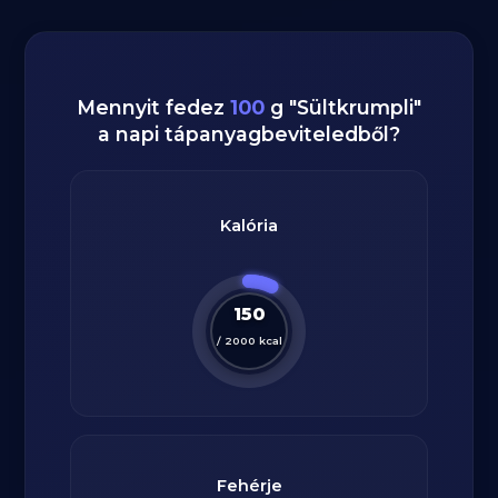
Mennyit fedez
100
g
"
Sültkrumpli
"
a napi tápanyagbeviteledből?
Kalória
150
/
2000
kcal
Fehérje