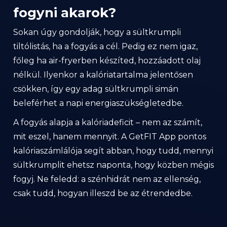
fogyni akarok?
Sokan úgy gondolják, hogy a sültkrumpli
tiltólistás, ha a fogyás a cél. Pedig ez nem igaz,
főleg ha air-fryerben készíted, hozzáadott olaj
nélkül. Ilyenkor a kalóriatartalma jelentősen
csökken, így egy adag sültkrumpli simán
beleférhet a napi energiaszükségletedbe.
A fogyás alapja a kalóriadeficit – nem az számít,
mit eszel, hanem mennyit. A GetFIT App pontos
kalóriaszámlálója segít abban, hogy tudd, mennyi
sültkrumplit ehetsz naponta, hogy közben mégis
fogyj. Ne feledd: a szénhidrát nem az ellenség,
csak tudd, hogyan illeszd be az étrendedbe.