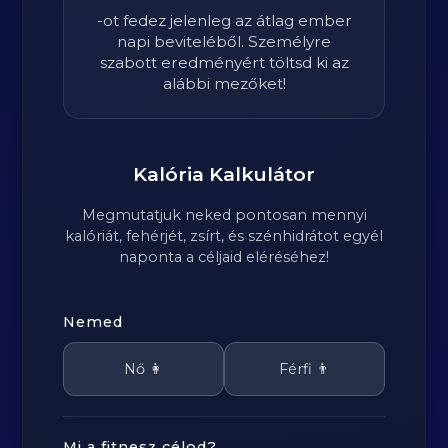
-ot fedez jelenleg az átlag ember
napi beviteléből. Személyre
szabott eredményért töltsd ki az
alábbi mezőket!
Kalória Kalkulátor
Megmutatjuk neked pontosan mennyi
kalóriát, fehérjét, zsírt, és szénhidrátot egyél
naponta a céljaid eléréséhez!
Nemed
Nő 👩
Férfi 👨
Mi a fitnesz célod?