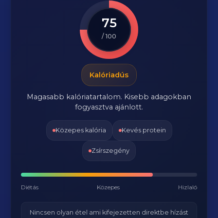
75
/ 100
Kalóriadús
Magasabb kalóriatartalom. Kisebb adagokban
fogyasztva ajánlott.
Közepes kalória
Kevés protein
Zsírszegény
Diétás
Közepes
Hizlaló
Nincsen olyan étel ami kifejezetten direktbe hízást