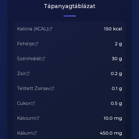
Tápanyagtáblázat
Kalória (KCAL)
150
kcal
Fehérje
2
g
Szénhidrát
30
g
Zsír
0.2
g
Telített Zsírsav
0.1
g
Cukor
0.5
g
Kálcium
10.0
mg
Kálium
450.0
mg