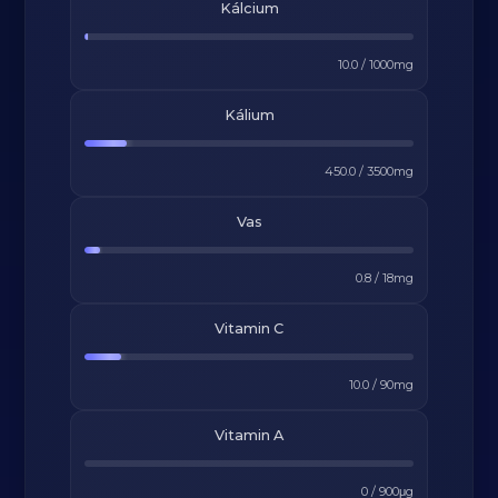
Kálcium
10.0
/
1000
mg
Kálium
450.0
/
3500
mg
Vas
0.8
/
18
mg
Vitamin C
10.0
/
90
mg
Vitamin A
0
/
900
μg