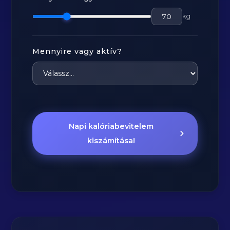
kg
Mennyire vagy aktív?
Napi kalóriabevitelem
kiszámítása!