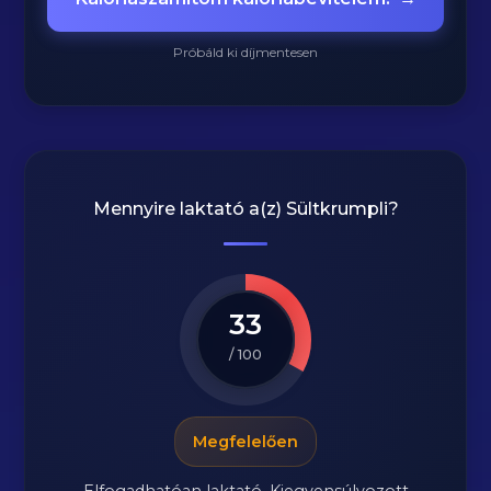
Próbáld ki díjmentesen
Mennyire laktató a(z)
Sültkrumpli
?
33
/ 100
Megfelelően