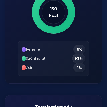
150
kcal
Fehérje
6%
Szénhidrát
93%
Zsír
1%
Tartalomjegyzék