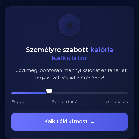
📊
Személyre szabott
kalória
kalkulátor
Tudd meg, pontosan mennyi kalóriát és fehérjét
fogyasszál céljaid eléréséhez!
Fogyás
Szinten tartás
Izomépítés
Kalkuláld ki most
→