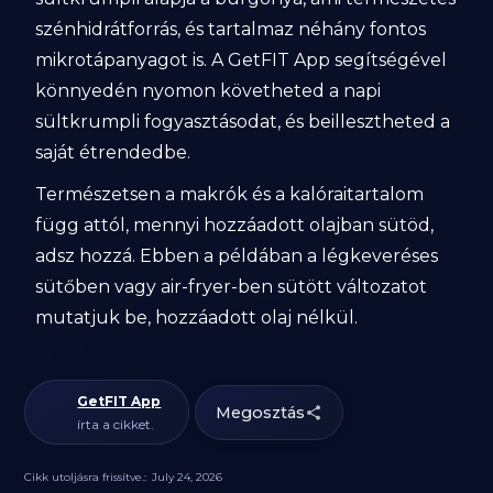
szénhidrátforrás, és tartalmaz néhány fontos
mikrotápanyagot is. A GetFIT App segítségével
könnyedén nyomon követheted a napi
sültkrumpli fogyasztásodat, és beillesztheted a
saját étrendedbe.
Természetsen a makrók és a kalóraitartalom
függ attól, mennyi hozzáadott olajban sütöd,
adsz hozzá. Ebben a példában a légkeveréses
sütőben vagy air-fryer-ben sütött változatot
mutatjuk be, hozzáadott olaj nélkül.
GetFIT App
Megosztás
írta a cikket.
Cikk utoljásra frissítve.:
July 24, 2026