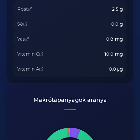
Rost
2.5
g
Só
0.0
g
Vas
0.8
mg
Vitamin C
10.0
mg
Vitamin A
0.0
μg
Makrótápanyagok aránya