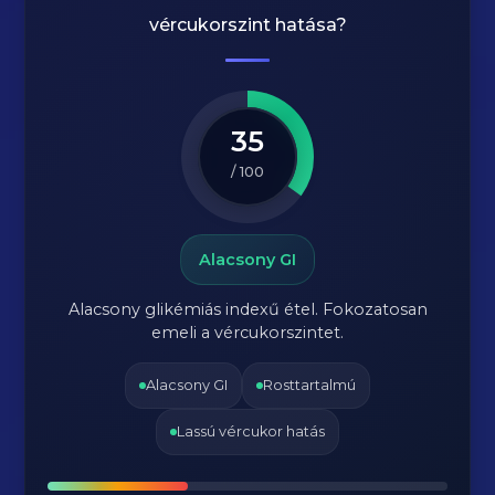
vércukorszint hatása?
35
/ 100
Alacsony GI
Alacsony glikémiás indexű étel. Fokozatosan
emeli a vércukorszintet.
Alacsony GI
Rosttartalmú
Lassú vércukor hatás