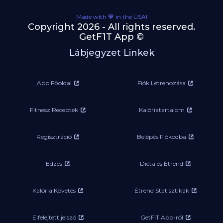
Made with 💙 in the USA!
Copyright 2026 - All rights reserved.
GetF1T App ©
Lábjegyzet Linkek
App Főoldal
Fiók Létrehozása
Fitnesz Receptek
Kalóriatartalom
Regisztráció
Belépés Fiókodba
Edzés
Diéta és Étrend
Kalória Követés
Étrend Statisztikák
Elfelejtett jelszó
GetFIT App-ról