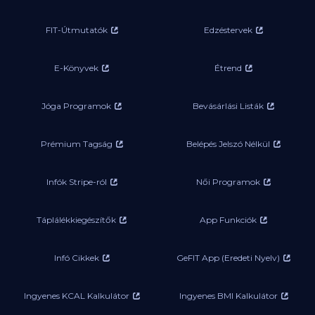
FIT-Útmutatók
Edzéstervek
E-Könyvek
Étrend
Jóga Programok
Bevásárlási Listák
Prémium Tagság
Belépés Jelszó Nélkül
Infók Stripe-ról
Női Programok
Táplálékkiegészítők
App Funkciók
Infó Cikkek
GeFIT App (Eredeti Nyelv)
Ingyenes KCAL Kalkulátor
Ingyenes BMI Kalkulátor