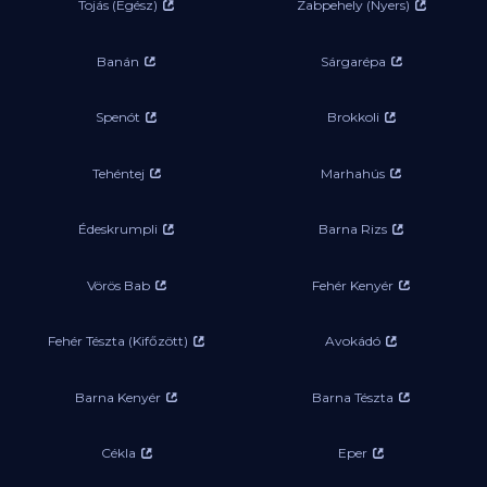
Tojás (Egész)
Zabpehely (Nyers)
Banán
Sárgarépa
Spenót
Brokkoli
Tehéntej
Marhahús
Édeskrumpli
Barna Rizs
Vörös Bab
Fehér Kenyér
Fehér Tészta (Kifőzött)
Avokádó
Barna Kenyér
Barna Tészta
Cékla
Eper