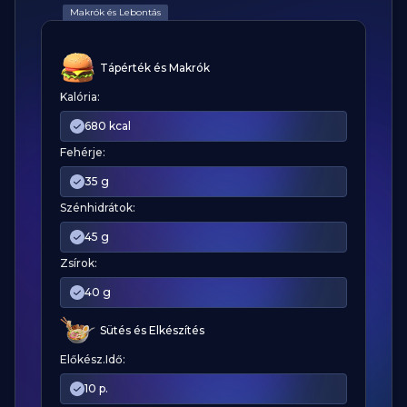
Makrók és Lebontás
Tápérték és Makrók
Kalória:
680 kcal
Fehérje:
35 g
Szénhidrátok:
45 g
Zsírok:
40 g
Sütés és Elkészítés
Előkész.Idő:
10 p.