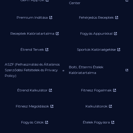
Center
Premium Indítása
Fehérjedús Receptek
Receptek Kalóriatartalma
Fogyás Appunkkal
Étrend Tervek
Sportok Kalóriaégetése
ASZF (Felhasználási és Általános
Bolti, Éttermi Ételek
Szerződési Feltételek és Privacy
Kalóriatartalma
Policy)
Étrend Kalkulátor
Fitnesz Fogalmak
Fitnesz Megoldások
Kalkulátorok
Fogyás Célok
Ételek Fogyásra