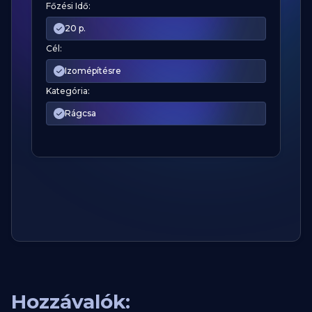
Főzési Idő:
20 p.
Cél:
Izomépítésre
Kategória:
Rágcsa
Hozzávalók: