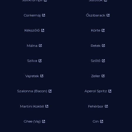
Csirkemáj
Őszibarack
Kékszőlő
Körte
Málna
Retek
Szilva
Szőlő
Vajretek
Zeller
Szalonna (Bacon)
Aperol Spritz
Martini Koktél
Fehérbor
Ghee (Vaj)
Gin