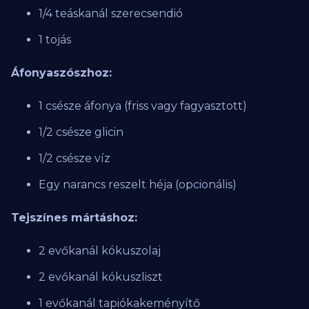
1/4 teáskanál szerecsendió
1 tojás
Áfonyaszószhoz:
1 csésze áfonya (friss vagy fagyasztott)
1/2 csésze glicin
1/2 csésze víz
Egy narancs reszelt héja (opcionális)
Tejszínes mártáshoz:
2 evőkanál kókuszolaj
2 evőkanál kókuszliszt
1 evőkanál tapiókakeményítő