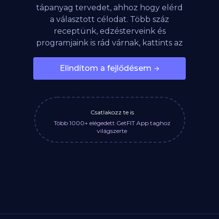
tápanyag tervedet, ahhoz hogy elérd
a választott célodat. Több száz
receptünk, edzésterveink és
programjaink is rád várnak, kattints az
alábbi gombra!
Elindítom a fejlődésem
Csatlakozz te is
Több 1000+ elégedett GetFIT App taghoz
világszerte