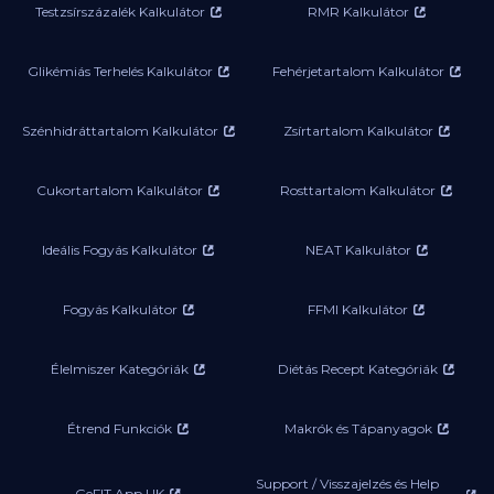
Testzsírszázalék Kalkulátor
RMR Kalkulátor
Glikémiás Terhelés Kalkulátor
Fehérjetartalom Kalkulátor
Szénhidráttartalom Kalkulátor
Zsírtartalom Kalkulátor
Cukortartalom Kalkulátor
Rosttartalom Kalkulátor
Ideális Fogyás Kalkulátor
NEAT Kalkulátor
Fogyás Kalkulátor
FFMI Kalkulátor
Élelmiszer Kategóriák
Diétás Recept Kategóriák
Étrend Funkciók
Makrók és Tápanyagok
Support / Visszajelzés és Help
GeFIT App UK