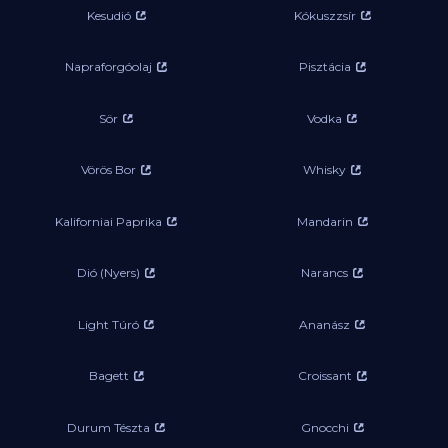
Kesudió
Kókuszzsír
Napraforgóolaj
Pisztácia
Sör
Vodka
Vörös Bor
Whisky
Kaliforniai Paprika
Mandarin
Dió (Nyers)
Narancs
Light Túró
Ananász
Bagett
Croissant
Durum Tészta
Gnocchi