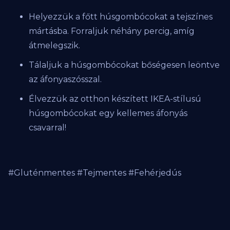
Helyezzük a főtt húsgombócokat a tejszínes
mártásba. Forraljuk néhány percig, amíg
átmelegszik.
Tálaljuk a húsgombócokat bőségesen leöntve
az áfonyaszósszal.
Élvezzük az otthon készített IKEA-stílusú
húsgombócokat egy kellemes áfonyás
csavarral!
#Gluténmentes #Tejmentes #Fehérjedús