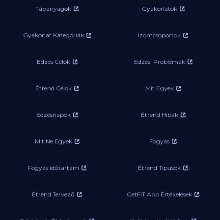
Tápanyagok
Gyakorlatok
Gyakorlat Kategóriák
Izomcsoportok
Edzés Célok
Edzési Problémák
Étrend Célok
Mit Egyek
Edzésnapok
Étrend Hibák
Mit Ne Egyek
Fogyás
Fogyás időtartam
Étrend Típusok
Étrend Tervező
GetFIT App Értékelések