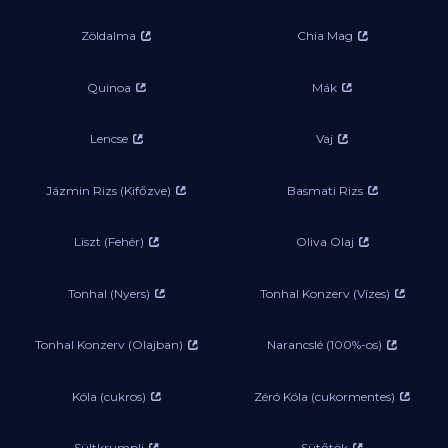
Zöldalma
Chia Mag
Quinoa
Mák
Lencse
Vaj
Jázmin Rizs (Kifőzve)
Basmati Rizs
Liszt (Fehér)
Oliva Olaj
Tonhal (Nyers)
Tonhal Konzerv (Vízes)
Tonhal Konzerv (Olajban)
Narancslé (100%-os)
Kóla (cukros)
Zéró Kóla (cukormentes)
Sültkrumpli
Sütőtök