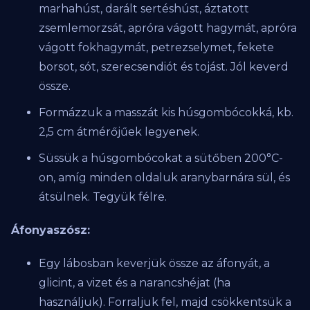
marhahúst, darált sertéshúst, áztatott
zsemlemorzsát, apróra vágott hagymát, apróra
vágott fokhagymát, petrezselymet, fekete
borsot, sót, szerecsendiót és tojást. Jól keverd
össze.
Formázzuk a masszát kis húsgombócokká, kb.
2,5 cm átmérőjűek legyenek.
Süssük a húsgombócokat a sütőben 200°C-
on, amíg minden oldaluk aranybarnára sül, és
átsülnek. Tegyük félre.
Áfonyaszósz:
Egy lábosban keverjük össze az áfonyát, a
glicint, a vizet és a narancshéjat (ha
használjuk). Forraljuk fel, majd csökkentsük a