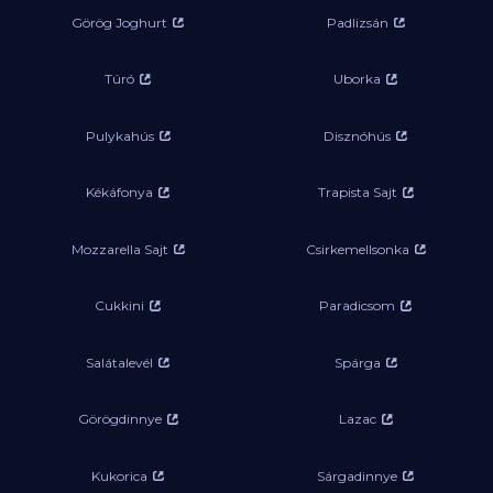
Görög Joghurt
Padlizsán
Túró
Uborka
Pulykahús
Disznóhús
Kékáfonya
Trapista Sajt
Mozzarella Sajt
Csirkemellsonka
Cukkini
Paradicsom
Salátalevél
Spárga
Görögdinnye
Lazac
Kukorica
Sárgadinnye