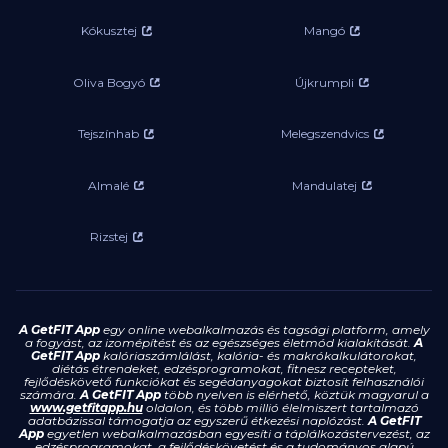
Kókusztej
Mangó
Oliva Bogyó
Újkrumpli
Tejszínhab
Melegszendvics
Almalé
Mandulatej
Rizstej
A GetFIT App
egy online webalkalmazás és tagsági platform, amely
a fogyást, az izomépítést és az egészséges életmód kialakítását.
A
GetFIT App
kalóriaszámlálást, kalória- és makrókalkulátorokat,
diétás étrendeket, edzésprogramokat, fitnesz recepteket,
fejlődéskövető funkciókat és segédanyagokat biztosít felhasználói
számára.
A GetFIT App
több nyelven is elérhető, köztük magyarul a
www.getfitapp.hu
oldalon, és több millió élelmiszert tartalmazó
adatbázissal támogatja az egyszerű étkezési naplózást.
A GetFIT
App
egyetlen webalkalmazásban egyesíti a táplálkozástervezést, az
edzésprogramokat, a fejlődéskövetést és a tudományos alapú