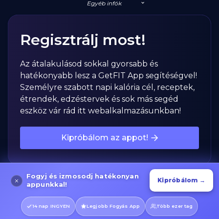
Egyéb infók
Regisztrálj most!
Az átalakulásod sokkal gyorsabb és
hatékonyabb lesz a GetFIT App segítéségvel!
Személyre szabott napi kalória cél, receptek,
étrendek, edzéstervek és sok más segéd
eszköz vár rád itt webalkalmazásunkban!
Kipróbálom az appot!
Fogyj és izmosodj hatékonyan
Kipróbálom →
appunkkal!
14 nap INGYEN
Legjobb Fogyás App
Több ezer tag
Adataid védelmét SSL/TLS titkosítás biztosítja.