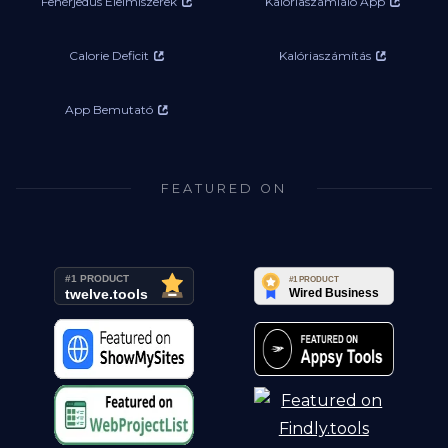
Fehérjedús Élelmiszerek
Kalóriaszámláló App
Calorie Deficit
Kalóriaszámítás
App Bemutató
FEATURED ON