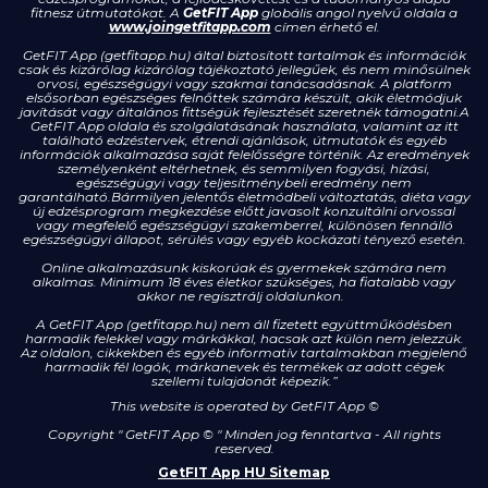
fitnesz útmutatókat. A
GetFIT App
globális angol nyelvű oldala a
www.joingetfitapp.com
címen érhető el.
GetFIT App (getfitapp.hu) által biztosított tartalmak és információk
csak és kizárólag kizárólag tájékoztató jellegűek, és nem minősülnek
orvosi, egészségügyi vagy szakmai tanácsadásnak. A platform
elsősorban egészséges felnőttek számára készült, akik életmódjuk
javítását vagy általános fittségük fejlesztését szeretnék támogatni.A
GetFIT App oldala és szolgálatásának használata, valamint az itt
található edzéstervek, étrendi ajánlások, útmutatók és egyéb
információk alkalmazása saját felelősségre történik. Az eredmények
személyenként eltérhetnek, és semmilyen fogyási, hízási,
egészségügyi vagy teljesítménybeli eredmény nem
garantálható.Bármilyen jelentős életmódbeli változtatás, diéta vagy
új edzésprogram megkezdése előtt javasolt konzultálni orvossal
vagy megfelelő egészségügyi szakemberrel, különösen fennálló
egészségügyi állapot, sérülés vagy egyéb kockázati tényező esetén.
Online alkalmazásunk kiskorúak és gyermekek számára nem
alkalmas. Minimum 18 éves életkor szükséges, ha fiatalabb vagy
akkor ne regisztrálj oldalunkon.
A GetFIT App (getfitapp.hu) nem áll fizetett együttműködésben
harmadik felekkel vagy márkákkal, hacsak azt külön nem jelezzük.
Az oldalon, cikkekben és egyéb informatív tartalmakban megjelenő
harmadik fél logók, márkanevek és termékek az adott cégek
szellemi tulajdonát képezik.”
This website is operated by GetFIT App
©
Copyright " GetFIT App © " Minden jog fenntartva - All rights
reserved.
GetFIT App HU Sitemap