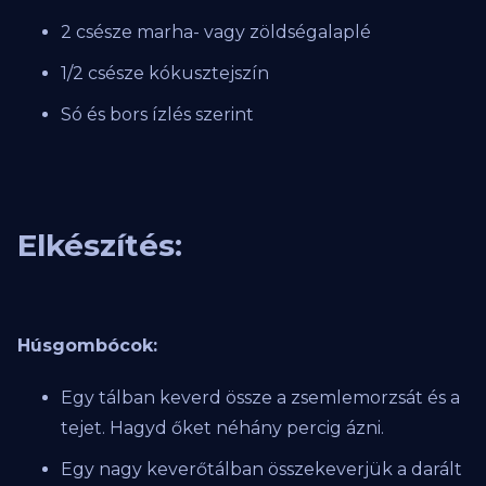
2 csésze marha- vagy zöldségalaplé
1/2 csésze kókusztejszín
Só és bors ízlés szerint
Elkészítés:
Húsgombócok:
Egy tálban keverd össze a zsemlemorzsát és a
tejet. Hagyd őket néhány percig ázni.
Egy nagy keverőtálban összekeverjük a darált