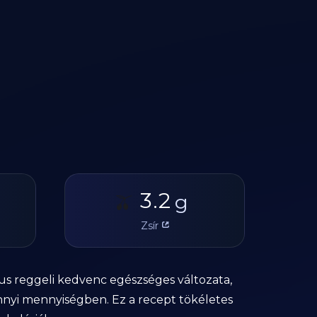
3.2
🫒
g
Zsír
s reggeli kedvenc egészséges változata,
nnyi mennyiségben. Ez a recept tökéletes