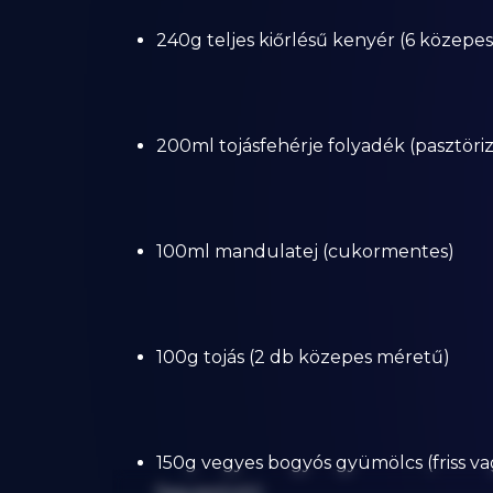
240g teljes kiőrlésű kenyér (6 közepes
200ml tojásfehérje folyadék (pasztöriz
100ml mandulatej (cukormentes)
100g tojás (2 db közepes méretű)
150g vegyes bogyós gyümölcs (friss v