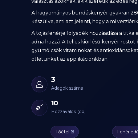
választás azoknak, akik szeretik az édes reg
A hagyományos bundáskenyér gyakran 280-32
készülve, ami azt jelenti, hogy a mi verzió
A tojásfehérje folyadék hozzáadása a titka 
adna hozzá. A teljes kiőrlésű kenyér rostot
gyümölcsök vitaminokat és antioxidánsokat 
ötletünket az applikációnkban.
3
Adagok száma
10
Hozzávalók (db)
Főétel
Fehérjed