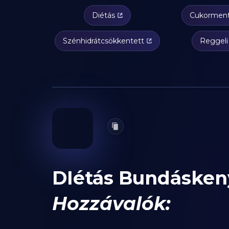
Diétás
Cukormen
Szénhidrátcsökkentett
Reggeli
DIétás Bundásken
Hozzávalók: