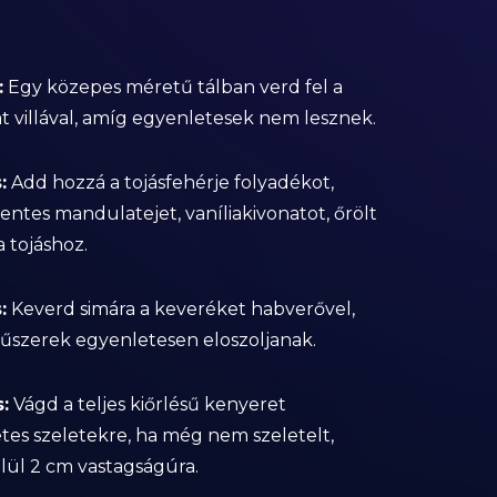
:
Egy közepes méretű tálban verd fel a
at villával, amíg egyenletesek nem lesznek.
:
Add hozzá a tojásfehérje folyadékot,
ntes mandulatejet, vaníliakivonatot, őrölt
a tojáshoz.
:
Keverd simára a keveréket habverővel,
fűszerek egyenletesen eloszoljanak.
:
Vágd a teljes kiőrlésű kenyeret
tes szeletekre, ha még nem szeletelt,
lül 2 cm vastagságúra.