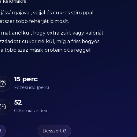
 kalóriákra.
árgájával, vajjal és cukros sziruppal
tszer több fehérjét biztosít.
mat anélkül, hogy extra zsírt vagy kalóriát
zzáadott cukor nélkül, míg a friss bogyós
a több száz másik protein dús reggeli
15 perc
Főzési idő (perc)
52
Glikémiás index
Desszert