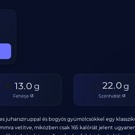
22.0
13.0
🥩
g
🥔
g
Fehérje
Szénhidrát
 juharsziruppal és bogyós gyümölcsökkel egy klassziku
mmra vetítve, miközben csak 165 kalóriát jelent ugyane