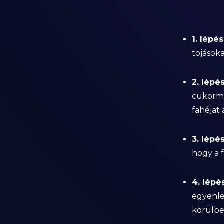
1. lépés
tojások
2. lépés
cukorme
fahéjat 
3. lépés
hogy a 
4. lépés
egyenle
körülbe