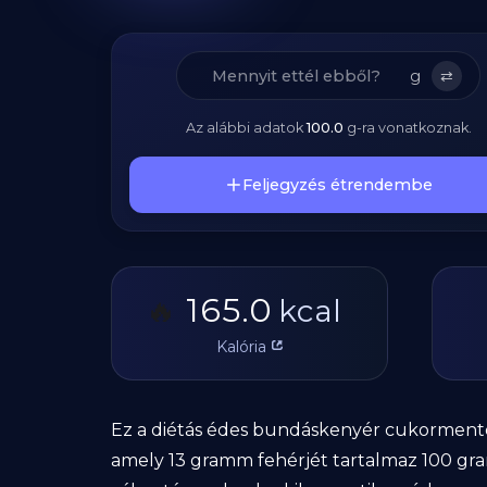
g
⇄
Az alábbi adatok
100.0
g
-ra vonatkoznak.
Feljegyzés étrendembe
165.0
🔥
kcal
Kalória
Ez a diétás édes bundáskenyér cukormentes
amely 13 gramm fehérjét tartalmaz 100 gra