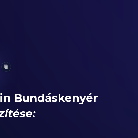
ein Bundáskenyér
zítése: