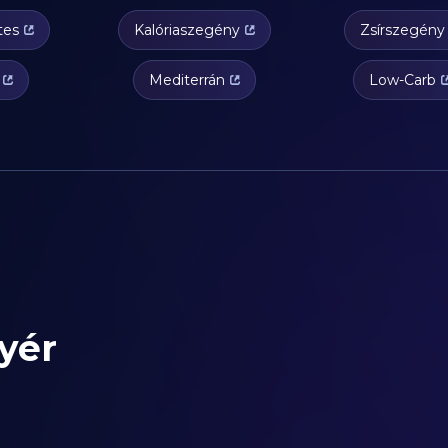
tes
Kalóriaszegény
Zsírszegény
Mediterrán
Low-Carb
yér