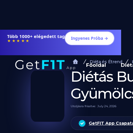
Több 1000+ elégedett tag
Ingyenes Próba →
★★★★★
Diéta és Étrend
Főoldal
Diét
Diétás B
Gyümölcs
Utoljásra frissítve:
July 24, 2026
GetFIT App Csapat