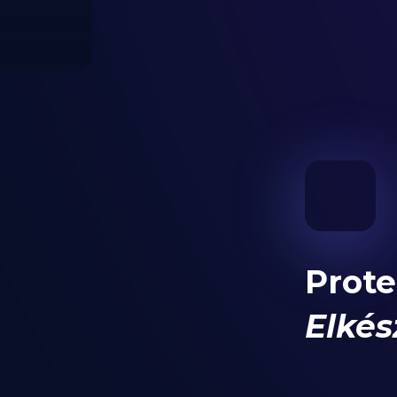
Prot
Elkés