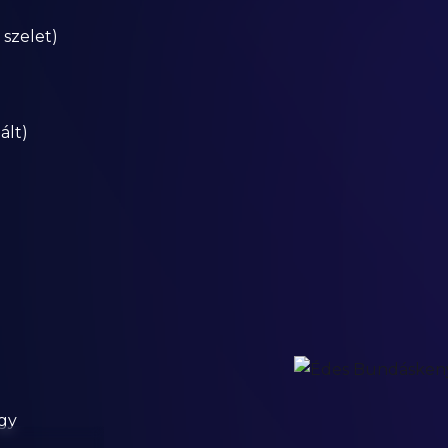
 szelet)
ált)
agy