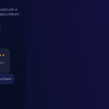
ceptünk is
d appunkban!
★★
ehet
at
g Napló