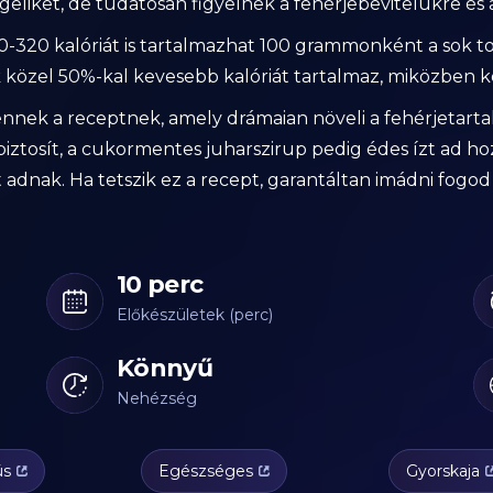
geliket, de tudatosan figyelnek a fehérjebevitelükre és a
0 kalóriát is tartalmazhat 100 grammonként a sok tojáss
nk közel 50%-kal kevesebb kalóriát tartalmaz, miközben ké
ennek a receptnek, amely drámaian növeli a fehérjetartal
 biztosít, a cukormentes juharszirup pedig édes ízt ad ho
adnak. Ha tetszik ez a recept, garantáltan imádni fogod 
10 perc
Előkészületek (perc)
Könnyű
Nehézség
ús
Egészséges
Gyorskaja