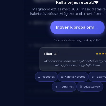
fagyasztott)
Kell a teljes recept?💙
Megkapod ezt és még 300+ másik diétás re
kalóriakövetéssel, világszerte elismert étren
60ml cukormentes juharszirup
Ingyen kipróbálom!
→
*Nincs kötelezettség, csak fejlődés*
10ml vaníliakivonat
Réka, 29
★★★
Azt hittem diétán csak csirkét és brokkolit l
enni, veletek mindig tudok valami finom
5g őrölt fahéj
enni, és sosem éhezem!
🍳
📊
🥗
Receptek
Kalória Követés
Tápanya
10ml kókuszolaj (sütéshez)
📱
💪
Programok
Edzéstervek