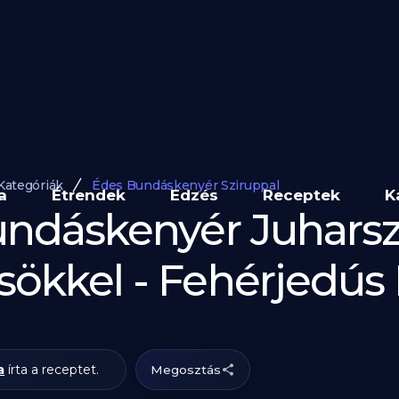
Kategóriák
Édes Bundáskenyér Sziruppal
a
Étrendek
Edzés
Receptek
K
undáskenyér Juharsz
ökkel - Fehérjedús
a
írta a receptet.
Megosztás