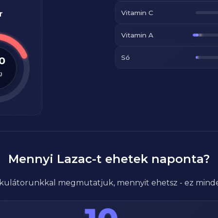
Vitamin C
r
Vitamin A
Só
.0
g
Mennyi
Lazac
-t ehetek naponta?
alkulátorunkkal megmutatjuk, mennyit ehetsz - ez mind