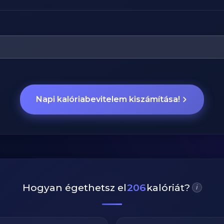
Napi kalóriabevitelem kiszámítása!
Hogyan égethetsz el
206
kalóriát?
i