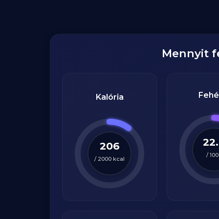
Mennyit 
Fehé
Kalória
22
206
/
100
/
2000
kcal