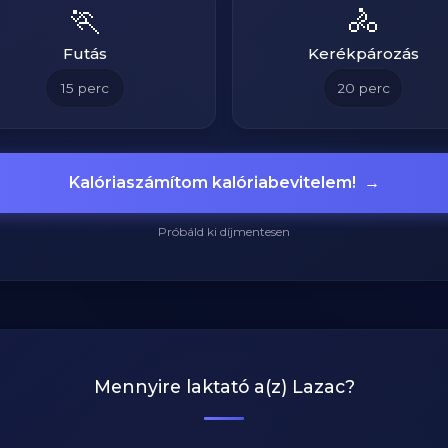
🏃
🚴
Futás
Kerékpározás
15
perc
20
perc
Kalóriaszámítom kalóriabevitelem!
→
Próbáld ki díjmentesen
Mennyire laktató a(z)
Lazac
?