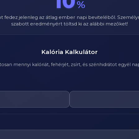
10
%
ot fedez jelenleg az átlag ember napi beviteléből. Személy
szabott eredményért töltsd ki az alábbi mezőket!
Kalória Kalkulátor
n mennyi kalóriát, fehérjét, zsírt, és szénhidrátot egyél nap