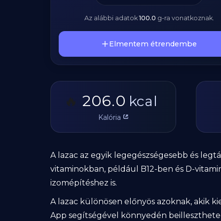
Az alábbi adatok
100.0
g
-ra vonatkoznak.
Elmentem étrendembe
206.0
🔥
kcal
Kalória
A lazac az egyik legegészségesebb és legt
vitaminokban, például B12-ben és D-vitaminb
izomépítéshez is.
A lazac különösen előnyös azoknak, akik ki
App segítségével könnyedén beillesztheted 