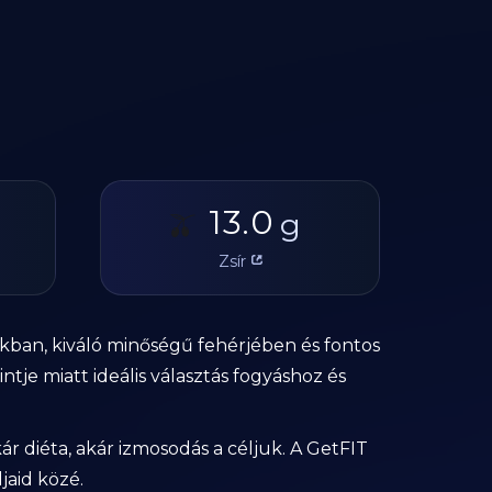
13.0
🫒
g
Zsír
kban, kiváló minőségű fehérjében és fontos
tje miatt ideális választás fogyáshoz és
 diéta, akár izmosodás a céljuk. A GetFIT
jaid közé.