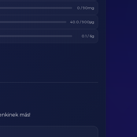
0
/
90
mg
40.0
/
900
μg
0.1
/
6
g
enkinek más!