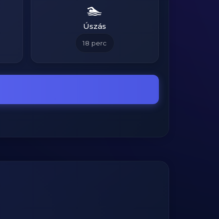
🏊
Úszás
18
perc