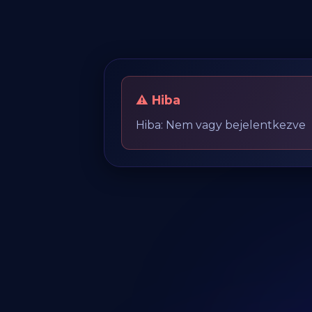
⚠️ Hiba
Hiba: Nem vagy bejelentkezve