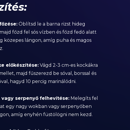
zítés:
 főzése:
Öblítsd le a barna rizst hideg
majd főzd fel sós vízben és főzd fedő alatt
ig közepes lángon, amíg puha és magos
z.
rke előkészítése:
Vágd 2-3 cm-es kockákra
mellet, majd fűszerezd be sóval, borssal és
val, hagyd 10 percig marinálódni.
 vagy serpenyő felhevítése:
Melegíts fel
ajat egy nagy wokban vagy serpenyőben
ngon, amíg enyhén füstölögni nem kezd.