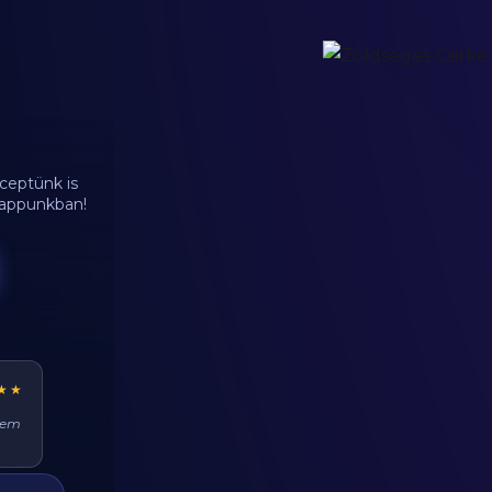
ceptünk is
d appunkban!
★★
ehet
at