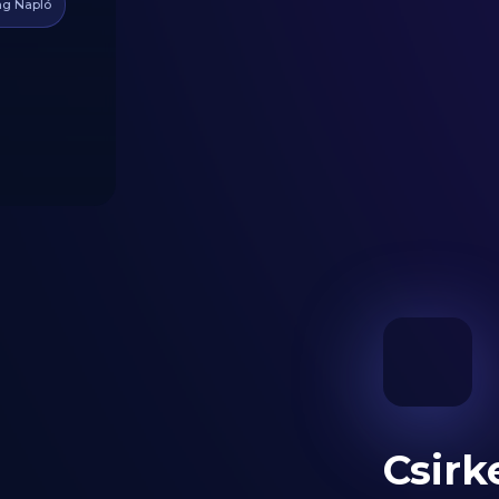
g Napló
Csirk