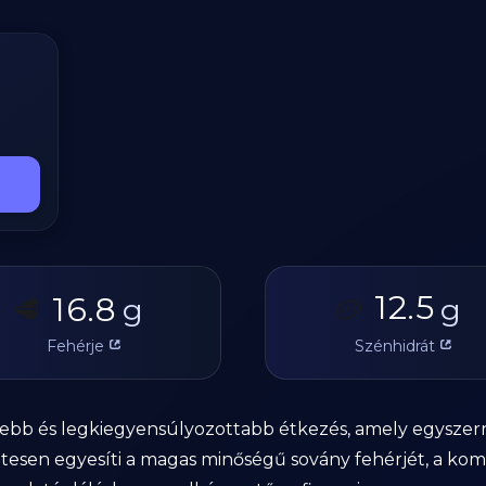
12.5
16.8
🥩
g
🥔
g
Fehérje
Szénhidrát
ebb és legkiegyensúlyozottabb étkezés, amely egyszerre 
etesen egyesíti a magas minőségű sovány fehérjét, a ko