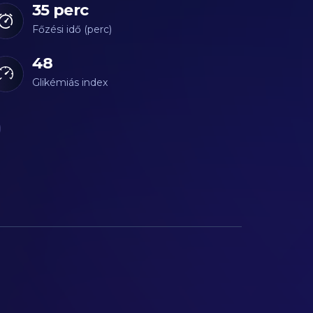
35 perc
Főzési idő (perc)
48
Glikémiás index