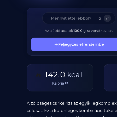
g
⇄
Az alábbi adatok
100.0
g
-ra vonatkoznak.
Feljegyzés étrendembe
142.0
🔥
kcal
Kalória
A zöldséges csirke rizs az egyik legkomplex
célokat. Ez a különleges kombináció tökél