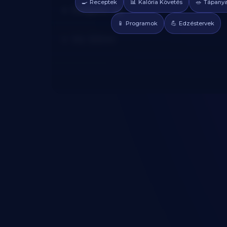
Oregano: 2g
🍳
📊
🥗
Receptek
Kalória Követés
Tápanya
📱
💪
Programok
Edzéstervek
Víz: 300ml