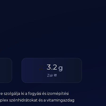
3.2
🫒
g
Zsír
szolgálja ki a fogyási és izomépítési
mplex szénhidrátokat és a vitamingazdag