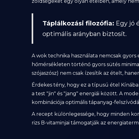
zöldségeket egy olyan ételben, amely nemc
Táplálkozási filozófia:
Egy jó 
optimális arányban biztosít.
A wok technika használata nemcsak gyors e
hőmérsékleten történő gyors sütés minimaliz
szójaszósz) nem csak ízesítik az ételt, ha
Érdekes tény, hogy ez a típusú étel Kínába
a test "jin" és "jang" energiái között. A mo
kombinációja optimális tápanyag-felszívódás
A recept különlegessége, hogy minden kompon
rizs B-vitaminjai támogatják az energiaterme