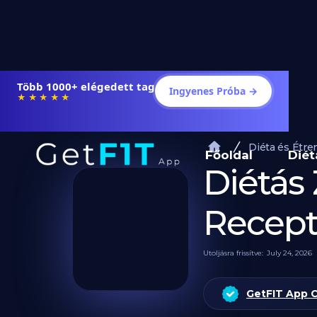
Több 1000+ elégedett tag
Ingyenes Próba →
★★★★★
Diéta és Étre
Főoldal
Diét
Diétás 
Recep
Utoljásra frissítve:
July 24, 2026
GetFIT App 