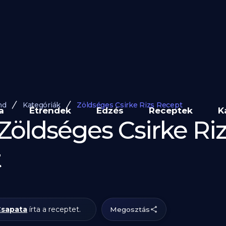
nd
Kategóriák
Zöldséges Csirke Rizs Recept
a
Étrendek
Edzés
Receptek
K
Zöldséges Csirke Ri
t
Csapata
írta a receptet.
Megosztás