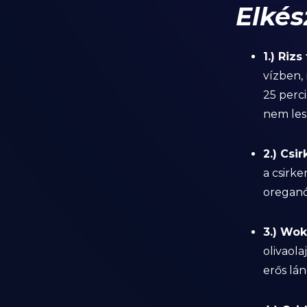
Elkés
1.) Rizs
vízben, 
25 perc
nem les
2.) Csi
a csirke
oreganó
3.) Wok
olivaol
erős lá