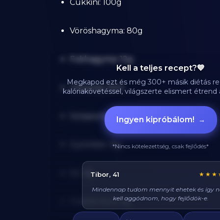
Cukkini: 100g
Vöröshagyma: 80g
Fokhagyma: 12g
Kell a teljes recept?💙
Megkapod ezt és még 300+ másik diétás re
Olivaolaj: 15ml
kalóriakövetéssel, világszerte elismert étren
Szójaszósz: 20ml
Ingyen kipróbálom!
→
Gyömbér: 8g
*Nincs kötelezettség, csak fejlődés*
Só: 3g
Réka, 29
★★★
Azt hittem diétán csak csirkét és brokkolit l
enni, veletek mindig tudok valami finom
Fekete bors: 2g
enni, és sosem éhezem!