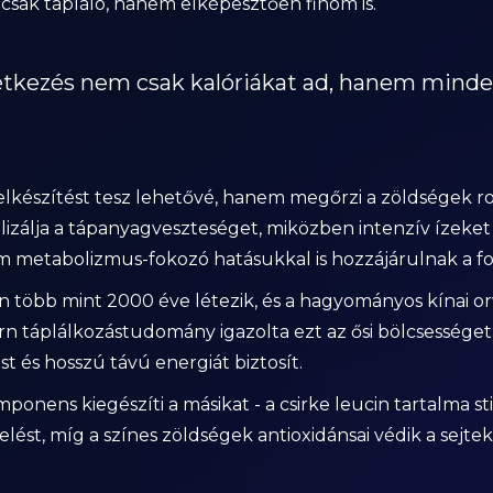
sak tápláló, hanem elképesztően finom is.
étkezés nem csak kalóriákat ad, hanem mind
lkészítést tesz lehetővé, hanem megőrzi a zöldségek ro
álja a tápanyagveszteséget, miközben intenzív ízeket fe
nem metabolizmus-fokozó hatásukkal is hozzájárulnak a f
n több mint 2000 éve létezik, és a hagyományos kínai or
dern táplálkozástudomány igazolta ezt az ősi bölcsességet:
t és hosszú távú energiát biztosít.
ens kiegészíti a másikat - a csirke leucin tartalma stim
lést, míg a színes zöldségek antioxidánsai védik a sejteke