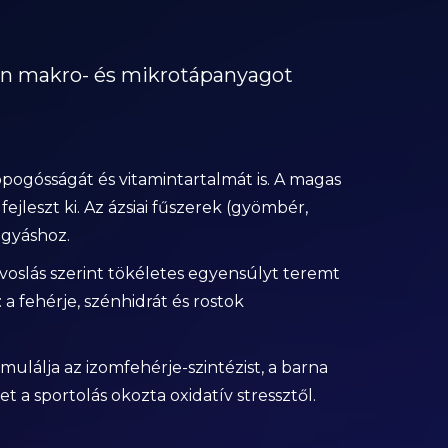
en makro- és mikrotápanyagot
pogósságát és vitamintartalmát is. A magas
jleszt ki. Az ázsiai fűszerek (gyömbér,
ogyáshoz.
voslás szerint tökéletes egyensúlyt teremt
 a fehérje, szénhidrát és rostok
ulálja az izomfehérje-szintézist, a barna
t a sportolás okozta oxidatív stressztől.