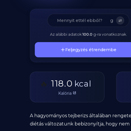
g
⇄
Az alábbi adatok
100.0
g
-ra vonatkoznak.
Feljegyzés étrendembe
118.0
🔥
kcal
Kalória
A hagyományos tejberizs általában rengeteg c
diétás változatunk bebizonyítja, hogy nem k