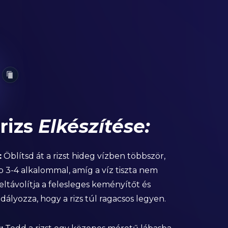
rizs
Elkészítése:
:
Öblítsd át a rizst hideg vízben többször,
b 3-4 alkalommal, amíg a víz tiszta nem
 eltávolítja a felesleges keményítőt és
ályozza, hogy a rizs túl ragacsos legyen.