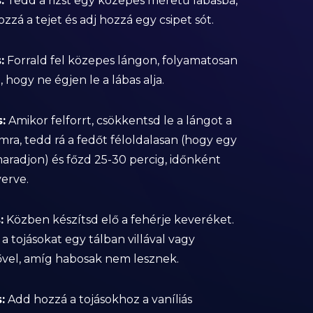
:
Tedd a rizst egy közepes méretű lábasba,
zzá a tejet és adj hozzá egy csipet sót.
:
Forrald fel közepes lángon, folyamatosan
 hogy ne égjen le a lábas alja.
:
Amikor felforrt, csökkentsd le a lángot a
ra, tedd rá a fedőt féloldalasan (hogy egy
maradjon) és főzd 25-30 percig, időnként
erve.
:
Közben készítsd elő a fehérje keveréket.
 a tojásokat egy tálban villával vagy
vel, amíg habosak nem lesznek.
:
Add hozzá a tojásokhoz a vaníliás