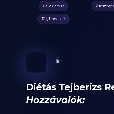
Low-Carb
Zsírszegé
Téli, Ünnepi
Diétás Tejberizs R
Hozzávalók: