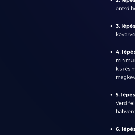
2. lépés
öntsd ho
3. lépés
keverve,
4. lépés
minimum
kis rés 
megkev
5. lépés
Verd fel
habverő
6. lépés