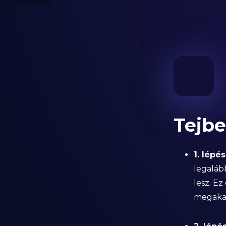
Tejbe
1. lépés
legaláb
lesz. Ez
megakad