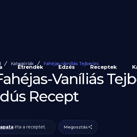
d
Kategóriák
Fahéjas-Vaníliás Tejberizs
a
Étrendek
Edzés
Receptek
K
ahéjas-Vaníliás Tejbe
edús Recept
sapata
írta a receptet.
Megosztás