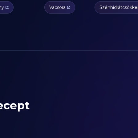
ny
Vacsora
Szénhidrátcsökke
ecept