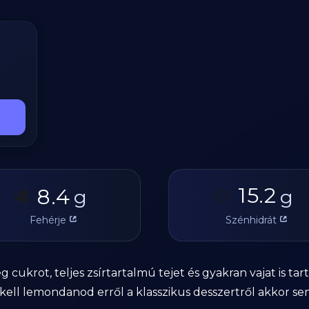
15.2
8.4
🥩
g
🥔
g
Fehérje
Szénhidrát
ukrot, teljes zsírtartalmú tejet és gyakran vajat is tart
ell lemondanod erről a klasszikus desszertről akkor sem