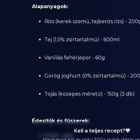
Alapanyagok:
Rizs (kerek szemű, tejberizs rizs) - 200
Tej (1.5% zsírtartalmú) - 600ml
Vaníliás fehérjepor - 60g
Görög joghurt (0% zsírtartalmú) - 20
Tojás (közepes méretű) - 150g (3 db)
Édesítők és fűszerek:
Kell a teljes recept?💙
Eritrit - 40g
Megkapod ezt és még 300+ másik diétás re