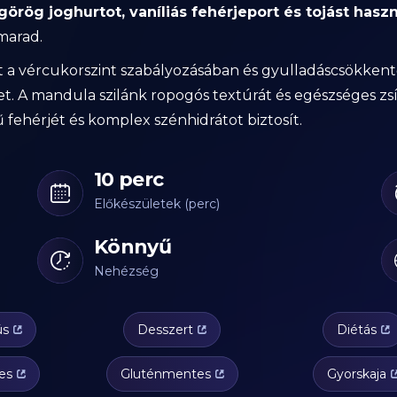
görög joghurtot, vaníliás fehérjeport és tojást haszn
marad.
t a vércukorszint szabályozásában és gyulladáscsökkentő
t. A mandula szilánk ropogós textúrát és egészséges zsí
kű fehérjét és komplex szénhidrátot biztosít.
10 perc
Előkészületek (perc)
Könnyű
Nehézség
ús
Desszert
Diétás
es
Gluténmentes
Gyorskaja