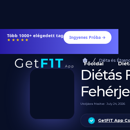
Több 1000+ elégedett tag
Ingyenes Próba →
★★★★★
Diéta és Étren
Főoldal
Diét
Diétás F
Fehérj
Utoljásra frissítve:
July 24, 2026
GetFIT App C