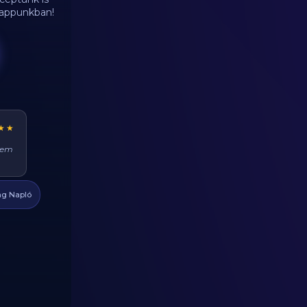
d appunkban!
★★
ehet
at
g Napló