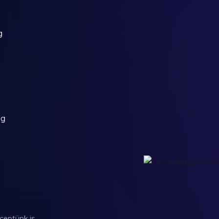
g
0g
ceptünk is