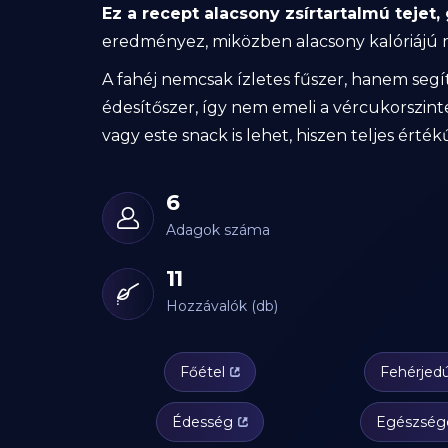
Ez a recept alacsony zsírtartalmú tejet, 
eredményez, miközben alacsony kalóriájú 
A fahéj nemcsak ízletes fűszer, hanem segí
édesítőszer, így nem emeli a vércukorszinte
vagy este snack is lehet, hiszen teljes érté
6
Adagok száma
11
Hozzávalók (db)
Főétel
Fehérjed
Édesség
Egészség