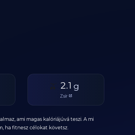
2.1
🫒
g
Zsír
almaz, ami magas kalóriájúvá teszi. A mi
, ha fitnesz célokat követsz.