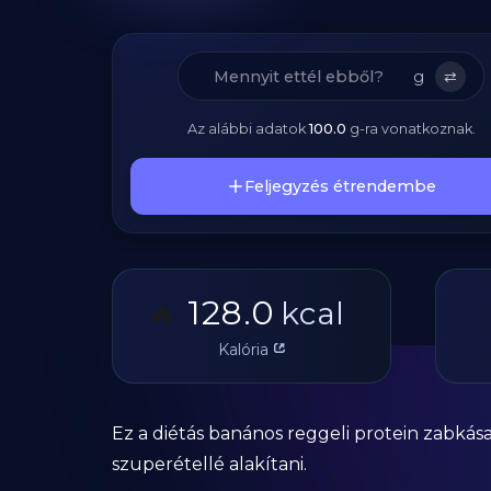
g
⇄
Az alábbi adatok
100.0
g
-ra vonatkoznak.
Feljegyzés étrendembe
128.0
🔥
kcal
Kalória
Ez a diétás banános reggeli protein zabká
szuperétellé alakítani.