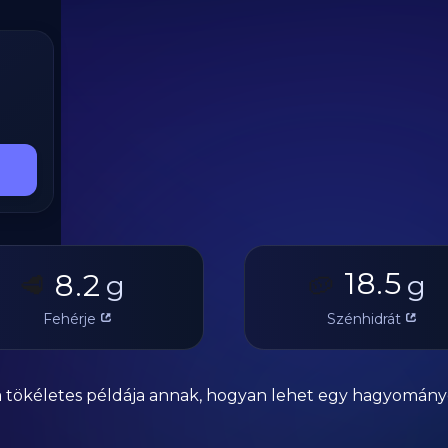
18.5
8.2
🥩
g
🥔
g
Fehérje
Szénhidrát
sa tökéletes példája annak, hogyan lehet egy hagyományo