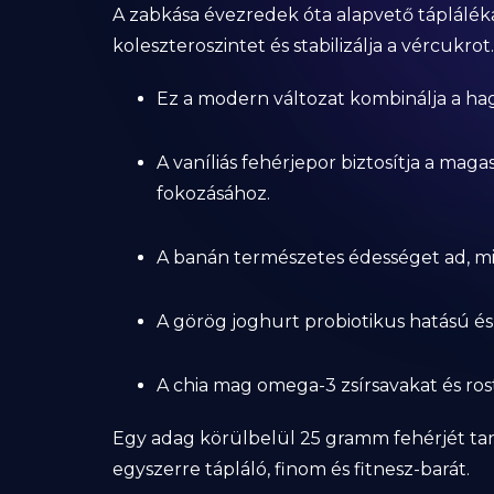
A zabkása évezredek óta alapvető táplálék
koleszteroszintet és stabilizálja a vércukrot.
Ez a modern változat kombinálja a h
A vaníliás fehérjepor biztosítja a mag
fokozásához.
A banán természetes édességet ad, mi
A görög joghurt probiotikus hatású és
A chia mag omega-3 zsírsavakat és rost
Egy adag körülbelül 25 gramm fehérjét tarta
egyszerre tápláló, finom és fitnesz-barát.