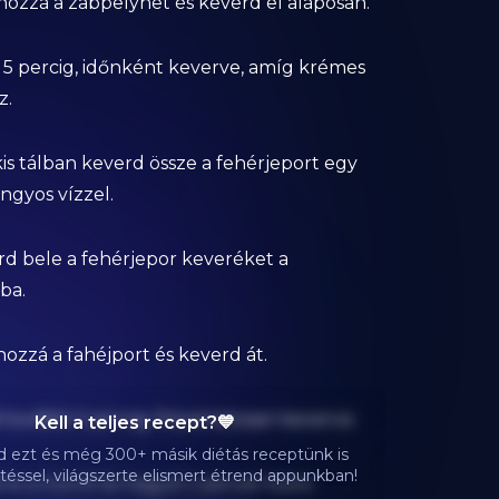
 hozzá a zabpelyhet és keverd el alaposan.
d 5 percig, időnként keverve, amíg krémes
z.
kis tálban keverd össze a fehérjeport egy
ngyos vízzel.
erd bele a fehérjepor keveréket a
ba.
hozzá a fahéjport és keverd át.
 további 2 percig, folyamatosan keverve.
Kell a teljes recept?💙
ezt és még 300+ másik diétás receptünk is
téssel, világszerte elismert étrend appunkban!
 le a tűzről és hagyd 2 percet hűlni.