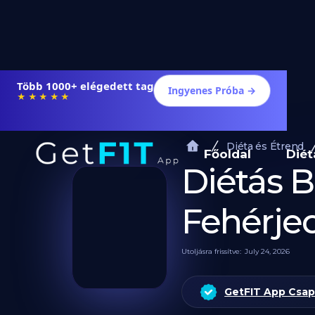
Étrendek, receptek és edzéstervek
Ingyenes Próba →
★★★★★
Diéta és Étrend
Főoldal
Diét
Diétás B
Fehérje
Utoljásra frissítve:
July 24, 2026
GetFIT App Csap