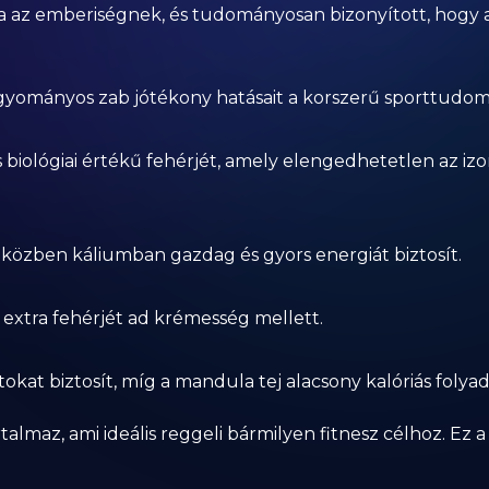
a az emberiségnek, és tudományosan bizonyított, hogy a
agyományos zab jótékony hatásait a korszerű sporttudo
as biológiai értékű fehérjét, amely elengedhetetlen az 
közben káliumban gazdag és gyors energiát biztosít.
 extra fehérjét ad krémesség mellett.
okat biztosít, míg a mandula tej alacsony kalóriás folyad
lmaz, ami ideális reggeli bármilyen fitnesz célhoz. Ez a 