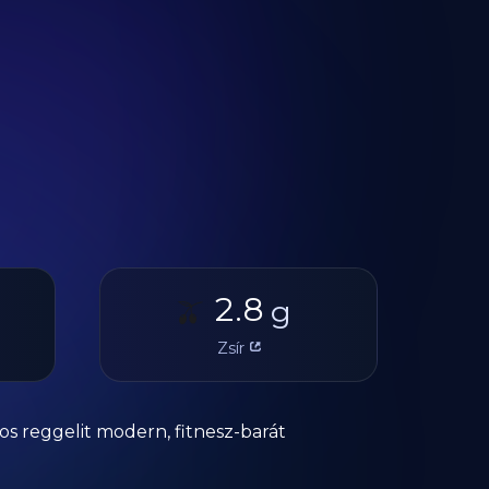
2.8
🫒
g
Zsír
s reggelit modern, fitnesz-barát