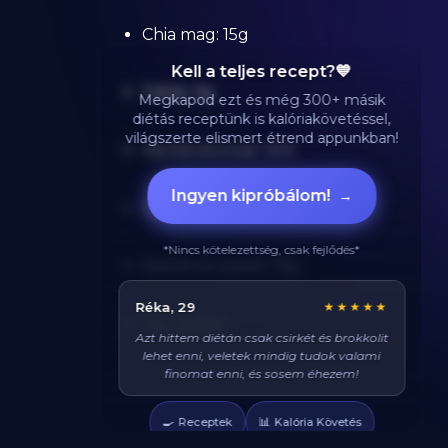
Chia mag: 15g
Kell a teljes recept?💙
Fahéj: 3g
Megkapod ezt és még 300+ másik
diétás receptünk is kalóriakövetéssel,
világszerte elismert étrend appunkban!
Vanília kivonat: 3ml
Ingyen kipróbálom!
→
Stevia: 2g
*Nincs kötelezettség, csak fejlődés*
Mandula szelet: 15g
Balázs, 38
★★★★★
Víz: 200ml
Végre tudom pontosan mennyi fehérjét
eszem naponta. A kaloriaszámláló sokat
segít, előtte össze-vissza zabáltam...
🍳
📊
Receptek
Kalória Követés