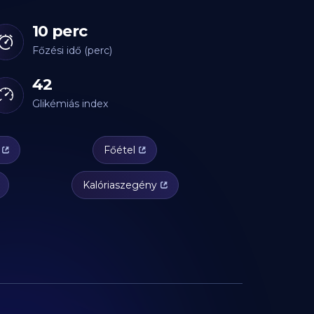
10 perc
Főzési idő (perc)
42
Glikémiás index
Főétel
Kalóriaszegény