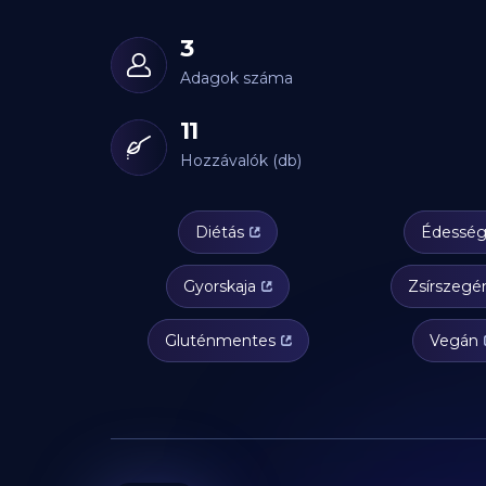
3
Adagok száma
11
Hozzávalók (db)
Diétás
Édessé
Gyorskaja
Zsírszegé
Gluténmentes
Vegán