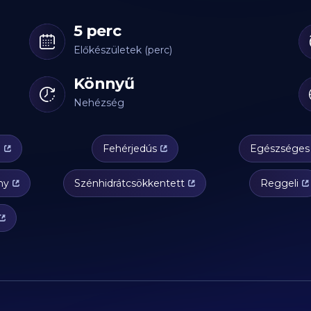
5 perc
Előkészületek (perc)
Könnyű
Nehézség
g
Fehérjedús
Egészséges
ny
Szénhidrátcsökkentett
Reggeli