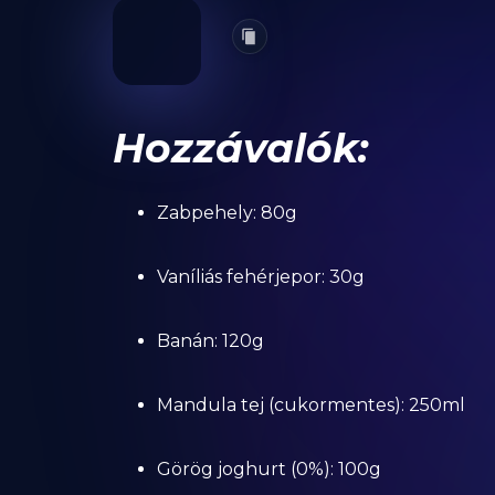
Hozzávalók:
Zabpehely: 80g
Vaníliás fehérjepor: 30g
Banán: 120g
Mandula tej (cukormentes): 250ml
Görög joghurt (0%): 100g