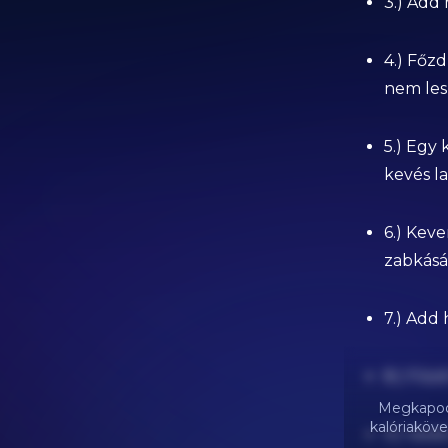
3.) Add
4.) Főz
nem les
5.) Egy 
kevés la
6.) Kev
zabkásá
7.) Add 
8.) Főzd
Megkapod 
kalóriaköve
9.) Vedd