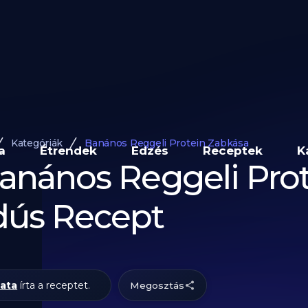
Kategóriák
Banános Reggeli Protein Zabkása
a
Étrendek
Edzés
Receptek
K
anános Reggeli Prot
dús Recept
ata
írta a receptet.
Megosztás