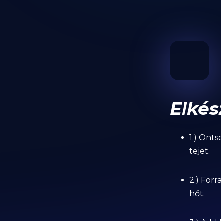
Elkés
1.) Önt
tejet.
2.) For
hőt.