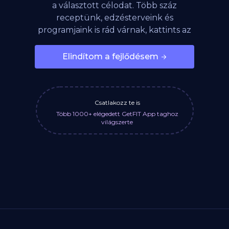
a választott célodat. Több száz
receptünk, edzésterveink és
programjaink is rád várnak, kattints az
alábbi gombra!
Elindítom a fejlődésem
Csatlakozz te is
Több 1000+ elégedett GetFIT App taghoz
világszerte