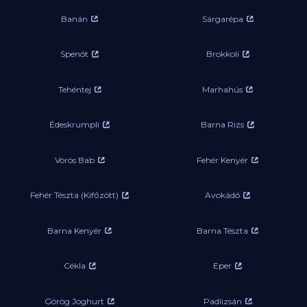
Banán
Sárgarépa
Spenót
Brokkoli
Tehéntej
Marhahús
Édeskrumpli
Barna Rizs
Vörös Bab
Fehér Kenyér
Fehér Tészta (Kifőzött)
Avokádó
Barna Kenyér
Barna Tészta
Cékla
Eper
Görög Joghurt
Padlizsán