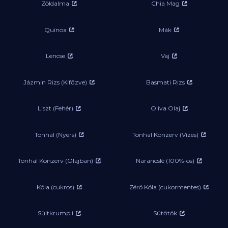
Zöldalma
Chia Mag
Quinoa
Mák
Lencse
Vaj
Jázmin Rizs (Kifőzve)
Basmati Rizs
Liszt (Fehér)
Oliva Olaj
Tonhal (Nyers)
Tonhal Konzerv (Vízes)
Tonhal Konzerv (Olajban)
Narancslé (100%-os)
Kóla (cukros)
Zéró Kóla (cukormentes)
Sültkrumpli
Sütőtök