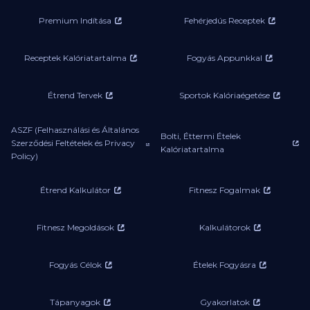
Premium Indítása
Fehérjedús Receptek
Receptek Kalóriatartalma
Fogyás Appunkkal
Étrend Tervek
Sportok Kalóriaégetése
ASZF (Felhasználási és Általános
Bolti, Éttermi Ételek
Szerződési Feltételek és Privacy
Kalóriatartalma
Policy)
Étrend Kalkulátor
Fitnesz Fogalmak
Fitnesz Megoldások
Kalkulátorok
Fogyás Célok
Ételek Fogyásra
Tápanyagok
Gyakorlatok