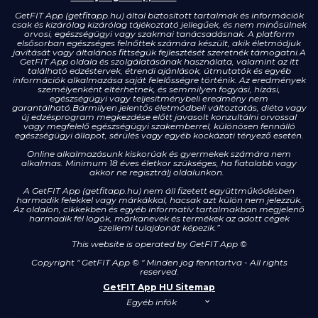
GetFIT App (getfitapp.hu) által biztosított tartalmak és információk
csak és kizárólag kizárólag tájékoztató jellegűek, és nem minősülnek
orvosi, egészségügyi vagy szakmai tanácsadásnak. A platform
elsősorban egészséges felnőttek számára készült, akik életmódjuk
javítását vagy általános fittségük fejlesztését szeretnék támogatni.A
GetFIT App oldala és szolgálatásának használata, valamint az itt
található edzéstervek, étrendi ajánlások, útmutatók és egyéb
információk alkalmazása saját felelősségre történik. Az eredmények
személyenként eltérhetnek, és semmilyen fogyási, hízási,
egészségügyi vagy teljesítménybeli eredmény nem
garantálható.Bármilyen jelentős életmódbeli változtatás, diéta vagy
új edzésprogram megkezdése előtt javasolt konzultálni orvossal
vagy megfelelő egészségügyi szakemberrel, különösen fennálló
egészségügyi állapot, sérülés vagy egyéb kockázati tényező esetén.
Online alkalmazásunk kiskorúak és gyermekek számára nem
alkalmas. Minimum 18 éves életkor szükséges, ha fiatalabb vagy
akkor ne regisztrálj oldalunkon.
A GetFIT App (getfitapp.hu) nem áll fizetett együttműködésben
harmadik felekkel vagy márkákkal, hacsak azt külön nem jelezzük.
Az oldalon, cikkekben és egyéb informatív tartalmakban megjelenő
harmadik fél logók, márkanevek és termékek az adott cégek
szellemi tulajdonát képezik.”
This website is operated by GetFIT App
©
Copyright " GetFIT App © " Minden jog fenntartva - All rights
reserved.
GetFIT App HU Sitemap
Egyéb infók