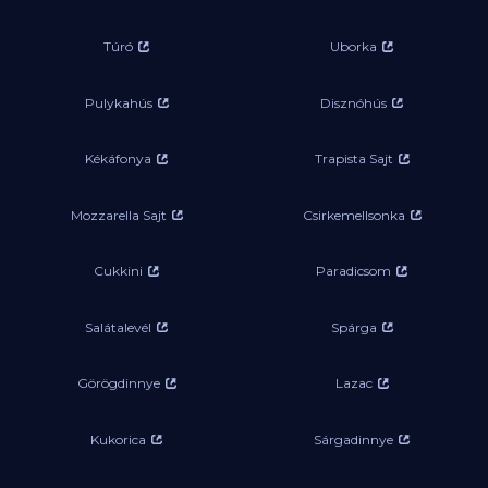
Túró
Uborka
Pulykahús
Disznóhús
Kékáfonya
Trapista Sajt
Mozzarella Sajt
Csirkemellsonka
Cukkini
Paradicsom
Salátalevél
Spárga
Görögdinnye
Lazac
Kukorica
Sárgadinnye