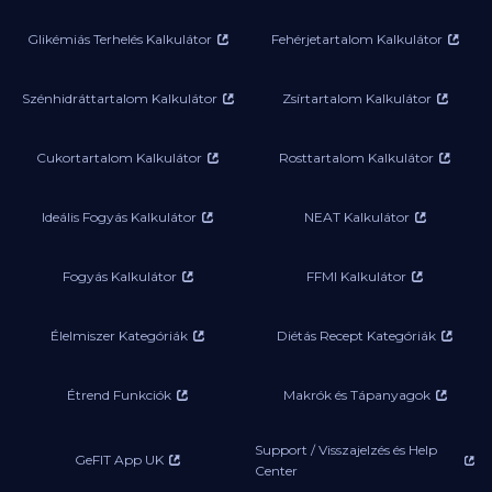
Glikémiás Terhelés Kalkulátor
Fehérjetartalom Kalkulátor
Szénhidráttartalom Kalkulátor
Zsírtartalom Kalkulátor
Cukortartalom Kalkulátor
Rosttartalom Kalkulátor
Ideális Fogyás Kalkulátor
NEAT Kalkulátor
Fogyás Kalkulátor
FFMI Kalkulátor
Élelmiszer Kategóriák
Diétás Recept Kategóriák
Étrend Funkciók
Makrók és Tápanyagok
Support / Visszajelzés és Help
GeFIT App UK
Center