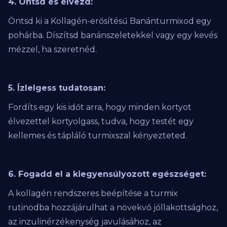
4. Öntsd és élvezd:
Öntsd ki a Kollagén-erősítésű Banánturmixod egy
pohárba. Díszítsd banánszeletekkel vagy egy kevés
mézzel, ha szeretnéd.
5. Ízlelgess tudatosan:
Fordíts egy kis időt arra, hogy minden kortyot
élvezettel kortyolgass, tudva, hogy testét egy
kellemes és tápláló turmixszal kényezteted.
6. Fogadd el a kiegyensúlyozott egészséget:
A kollagén rendszeres beépítése a turmix
rutinodba hozzájárulhat a növekvő jóllakottsághoz,
az inzulinérzékenység javulásához, az