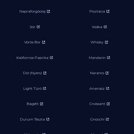
Napraforgóolaj
Pisztácia
Sör
Vodka
Vörös Bor
Whisky
Kaliforniai Paprika
Mandarin
Dió (Nyers)
Narancs
Light Túró
Ananász
Bagett
Croissant
Durum Tészta
Gnocchi