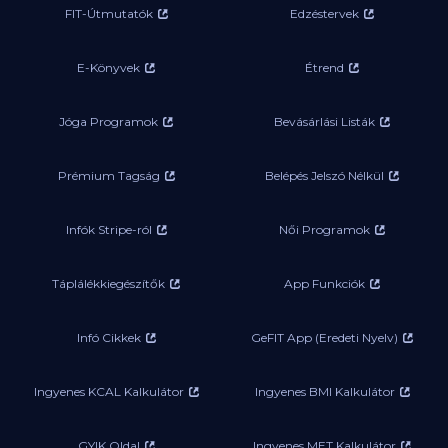
FIT-Útmutatók
Edzéstervek
E-Könyvek
Étrend
Jóga Programok
Bevásárlási Listák
Prémium Tagság
Belépés Jelszó Nélkül
Infók Stripe-ról
Női Programok
Táplálékkiegészítők
App Funkciók
Infó Cikkek
GeFIT App (Eredeti Nyelv)
Ingyenes KCAL Kalkulátor
Ingyenes BMI Kalkulátor
GYIK Oldal
Ingyenes MET Kalkulátor