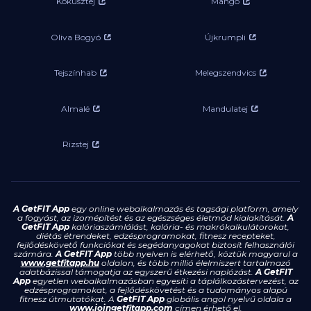
Kókusztej
Mangó
Oliva Bogyó
Újkrumpli
Tejszínhab
Melegszendvics
Almalé
Mandulatej
Rizstej
A GetFIT App
egy online webalkalmazás és tagsági platform, amely
a fogyást, az izomépítést és az egészséges életmód kialakítását.
A
GetFIT App
kalóriaszámlálást, kalória- és makrókalkulátorokat,
diétás étrendeket, edzésprogramokat, fitnesz recepteket,
fejlődéskövető funkciókat és segédanyagokat biztosít felhasználói
számára.
A GetFIT App
több nyelven is elérhető, köztük magyarul a
www.getfitapp.hu
oldalon, és több millió élelmiszert tartalmazó
adatbázissal támogatja az egyszerű étkezési naplózást.
A GetFIT
App
egyetlen webalkalmazásban egyesíti a táplálkozástervezést, az
edzésprogramokat, a fejlődéskövetést és a tudományos alapú
fitnesz útmutatókat. A
GetFIT App
globális angol nyelvű oldala a
www.joingetfitapp.com
címen érhető el.