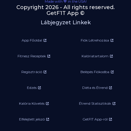
Made with 💙 in the USA!
Copyright 2026 - All rights reserved.
GetF1T App ©
Lábjegyzet Linkek
App Főoldal
Fiók Létrehozása
Fitnesz Receptek
Kalóriatartalom
Regisztráció
Belépés Fiókodba
Edzés
Diéta és Étrend
Kalória Követés
Étrend Statisztikák
Elfelejtett jelszó
GetFIT App-ról