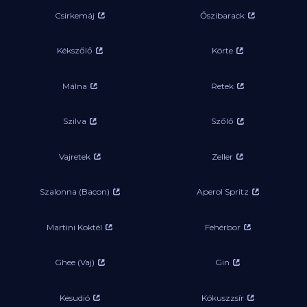
Csirkemáj
Őszibarack
Kékszőlő
Körte
Málna
Retek
Szilva
Szőlő
Vajretek
Zeller
Szalonna (Bacon)
Aperol Spritz
Martini Koktél
Fehérbor
Ghee (Vaj)
Gin
Kesudió
Kókuszzsír