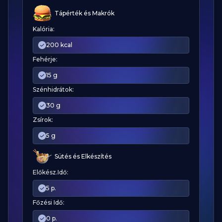
Tápérték és Makrók
Kalória:
200 kcal
Fehérje:
15 g
Szénhidrátok:
30 g
Zsírok:
5 g
Sütés és Elkészítés
Előkész.Idő:
5 p.
Főzési Idő:
0 p.