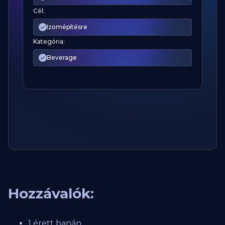
Cél:
Izomépítésre
Kategória:
Beverage
Hozzávalók:
1 érett banán