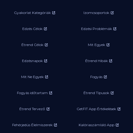
Gyakorlat Kategóriák
Izomcsoportok
Edzés Célok
Edzési Problémák
Étrend Célok
Mit Egyek
Edzésnapok
Étrend Hibák
Mit Ne Egyek
Fogyás
Fogyás időtartam
Étrend Típusok
Étrend Tervező
GetFIT App Értékelések
Fehérjedús Élelmiszerek
Kalóriaszámláló App