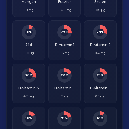
Mangán
Foszfor
Szelén
0.8 mg
285.0 mg
18.0 µg
10%
27%
29%
Jód
B-vitamin 1
B-vitamin 2
15.0 µg
0.3 mg
0.4 mg
30%
20%
21%
B-vitamin 3
B-vitamin 5
B-vitamin 6
4.8 mg
1.2 mg
0.3 mg
16%
21%
10%