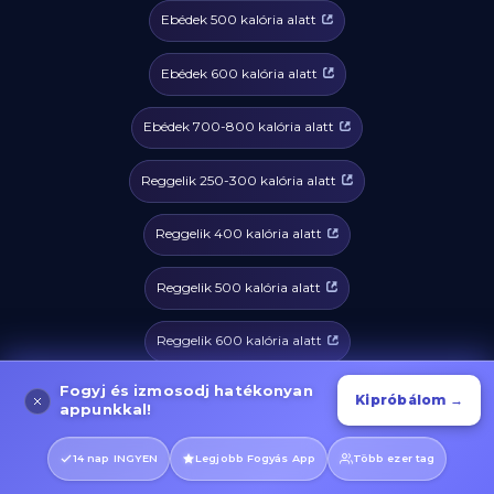
Ebédek 500 kalória alatt
Ebédek 600 kalória alatt
Ebédek 700-800 kalória alatt
Reggelik 250-300 kalória alatt
Reggelik 400 kalória alatt
Reggelik 500 kalória alatt
Reggelik 600 kalória alatt
Fogyj és izmosodj hatékonyan
Reggelik 700-800 kalória alatt
Kipróbálom →
appunkkal!
Vacsorák 250-300 kalória alatt
14 nap INGYEN
Legjobb Fogyás App
Több ezer tag