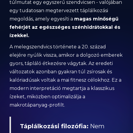
túlmutat egy egyszerű szendvicsen - valójában
egy tudatosan megtervezett táplálkozási
megoldás, amely egyesíti a
magas minőségű
fehérjét az egészséges szénhidrátokkal és
ízekkel.
A melegszendvics története a 20. század
elejére nyúlik vissza, amikor a dolgozó emberek
gyors, tápláló étkezésre vágytak. Az eredeti
változatok azonban gyakran túl zsírosak és
kalóriadúsak voltak a mai fitnesz célokhoz. Ez a
modern interpretáció megtartja a klasszikus
ízeket, miközben optimalizálja a
makrotápanyag-profilt.
Táplálkozási filozófia:
Nem