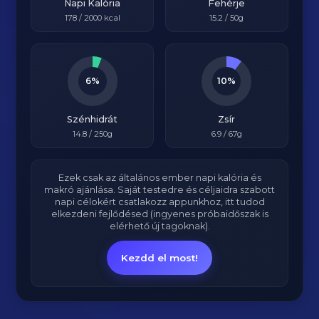
Napi Kalória
Fehérje
178
/
2000
kcal
15.2
/ 50g
6%
10%
Szénhidrát
Zsír
14.8
/ 250g
6.9
/ 67g
Ezek csak az általános ember napi kalória és
makró ajánlása. Saját testedre és céljaidra szabott
napi célokért csatlakozz appunkhoz, itt tudod
elkezdeni fejlődésed (ingyenes próbaidőszak is
elérhető új tagoknak).
Kezdd el most!