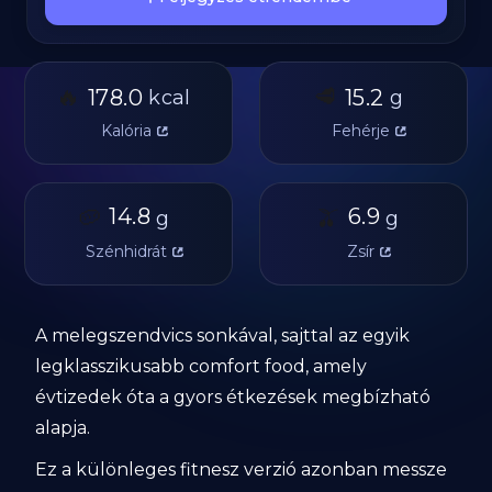
🔥
🥩
178.0
15.2
kcal
g
Kalória
Fehérje
🥔
14.8
🫒
6.9
g
g
Szénhidrát
Zsír
A melegszendvics sonkával, sajttal az egyik
legklasszikusabb comfort food, amely
évtizedek óta a gyors étkezések megbízható
alapja.
Ez a különleges fitnesz verzió azonban messze