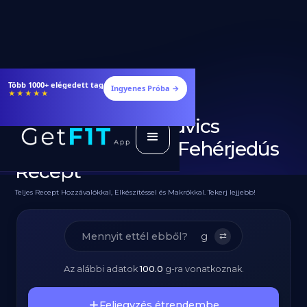
Étrendek, receptek és edzéstervek
Ingyenes Próba →
★★★★★
Diétás Melegszendvics
Sonkával, Sajttal - Fehérjedús
Recept
Teljes Recept Hozzávalókkal, Elkészítéssel és Makrókkal. Tekerj lejjebb!
g
⇄
Az alábbi adatok
100.0
g
-ra vonatkoznak.
Feljegyzés étrendembe