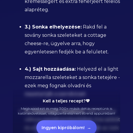
krémességért és extra fehérjéért felelős
alapréteg.
3.) Sonka elhelyezése:
Rakd fel a
sovány sonka szeleteket a cottage
cheese-re, ügyelve arra, hogy
egyenletesen fedjék be a felületet.
4.) Sajt hozzáadása:
Helyezd el a light
mozzarella szeleteket a sonka tetejére -
ezek meg fognak olvadni és
összetartják a szendvicset.
Kell a teljes recept?💙
Megkapod ezt és még 300+ másik diétás receptünk is
5.) Zöldségek felrakása:
Add hozzá a
kalóriakövetéssel, világszerte elismert étrend appunkban!
vékony paradicsomkarikákat, friss salátát
és a finomra szelt vöröshagymát az ízek
Ingyen kipróbálom!
→