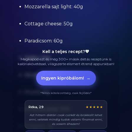
Mozzarella sajt light: 40g
Cottage cheese: 50g
Paradicsom: 60g
Kell a teljes recept?💙
Saláta: 20g
Megkapod ezt és még 300+ másik diétás receptünk is
kalóriakövetéssel, világszerte elismert étrend appunkban!
Vöröshagyma: 15g
Ingyen kipróbálom!
→
Mustár: 8g
*Nincs kötelezettség, csak fejlődés*
Balázs, 38
★★★★★
Olivaolaj spray: 3ml
Végre tudom pontosan mennyi fehérjét eszem
naponta. A kaloriaszámláló sokat segít, előtte
össze-vissza zabáltam...
Oregano: 1g