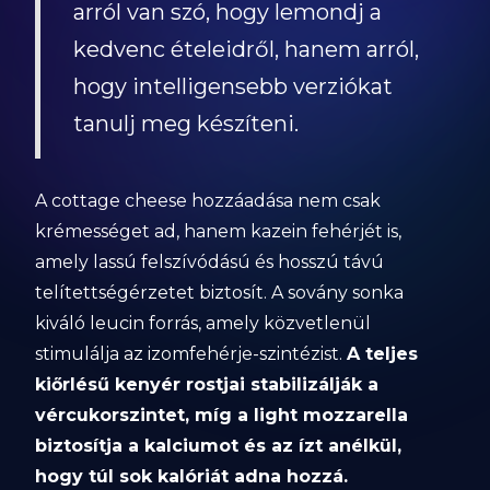
arról van szó, hogy lemondj a
kedvenc ételeidről, hanem arról,
hogy intelligensebb verziókat
tanulj meg készíteni.
A cottage cheese hozzáadása nem csak
krémességet ad, hanem kazein fehérjét is,
amely lassú felszívódású és hosszú távú
telítettségérzetet biztosít. A sovány sonka
kiváló leucin forrás, amely közvetlenül
stimulálja az izomfehérje-szintézist.
A teljes
kiőrlésű kenyér rostjai stabilizálják a
vércukorszintet, míg a light mozzarella
biztosítja a kalciumot és az ízt anélkül,
hogy túl sok kalóriát adna hozzá.