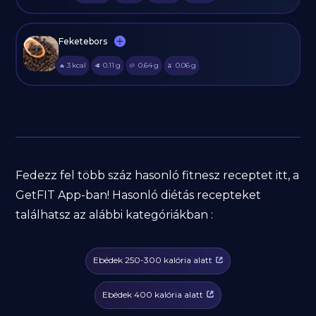
Feketebors
3
kcal
0.11
g
0.64
g
0.06
g
🔥
🥩
🥔
🫒
Fedezz fel több száz hasonló fitnesz receptet itt, a
GetFIT App-ban! Hasonló diétás recepteket
találhatsz az alábbi kategóriákban :
Ebédek 250-300 kalória alatt
Ebédek 400 kalória alatt