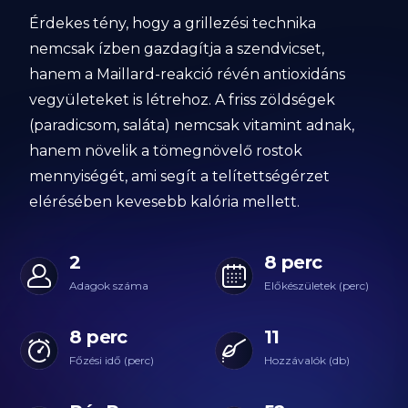
Érdekes tény, hogy a grillezési technika
nemcsak ízben gazdagítja a szendvicset,
hanem a Maillard-reakció révén antioxidáns
vegyületeket is létrehoz. A friss zöldségek
(paradicsom, saláta) nemcsak vitamint adnak,
hanem növelik a tömegnövelő rostok
mennyiségét, ami segít a telítettségérzet
elérésében kevesebb kalória mellett.
2
8 perc
Adagok száma
Előkészületek (perc)
8 perc
11
Főzési idő (perc)
Hozzávalók (db)