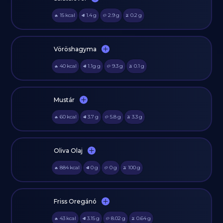
15
kcal
1.4
g
2.9
g
0.2
g
🔥
🥩
🥔
🫒
Vöröshagyma
40
kcal
1.1g
g
9.3
g
0.1
g
🔥
🥩
🥔
🫒
Mustár
60
kcal
3.7
g
5.8
g
3.3
g
🔥
🥩
🥔
🫒
Oliva Olaj
884
kcal
0
g
0
g
100
g
🔥
🥩
🥔
🫒
Friss Oregánó
43
kcal
3.15
g
8.02
g
0.64
g
🔥
🥩
🥔
🫒