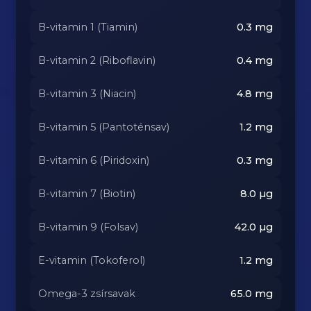
B-vitamin 1 (Tiamin)
0.3
mg
B-vitamin 2 (Riboflavin)
0.4
mg
B-vitamin 3 (Niacin)
4.8
mg
B-vitamin 5 (Pantoténsav)
1.2
mg
B-vitamin 6 (Piridoxin)
0.3
mg
B-vitamin 7 (Biotin)
8.0
µg
B-vitamin 9 (Folsav)
42.0
µg
E-vitamin (Tokoferol)
1.2
mg
Omega-3 zsírsavak
65.0
mg