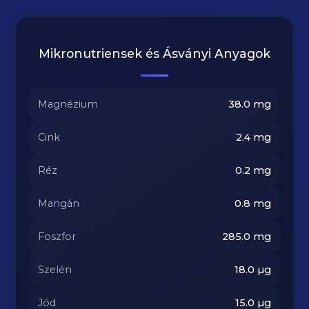
Mikronutriensek és Ásványi Anyagok
Magnézium
38.0
mg
Cink
2.4
mg
Réz
0.2
mg
Mangán
0.8
mg
Foszfor
285.0
mg
Szelén
18.0
µg
Jód
15.0
µg