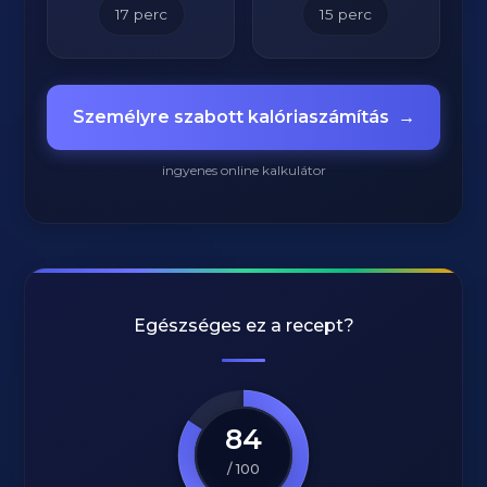
17
perc
15
perc
Személyre szabott kalóriaszámítás
→
ingyenes online kalkulátor
Egészséges ez a recept?
84
/ 100