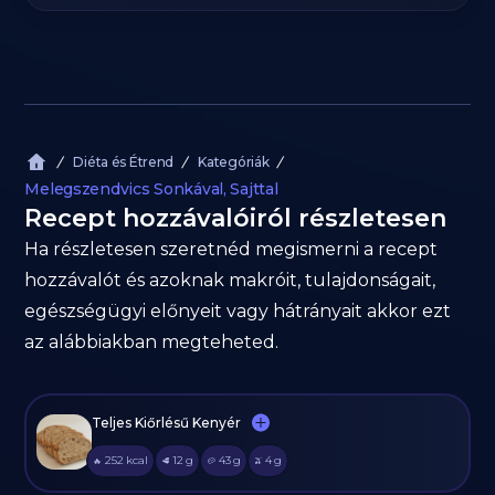
Diéta és Étrend
Kategóriák
Melegszendvics Sonkával, Sajttal
Recept hozzávalóiról részletesen
Ha részletesen szeretnéd megismerni a recept
hozzávalót és azoknak makróit, tulajdonságait,
egészségügyi előnyeit vagy hátrányait akkor ezt
az alábbiakban megteheted.
Teljes Kiőrlésű Kenyér
252
kcal
12
g
43
g
4
g
🔥
🥩
🥔
🫒