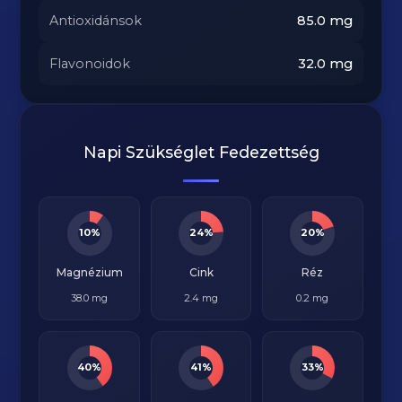
Antioxidánsok
85.0
mg
Flavonoidok
32.0
mg
Napi Szükséglet Fedezettség
10%
24%
20%
Magnézium
Cink
Réz
38.0 mg
2.4 mg
0.2 mg
40%
41%
33%