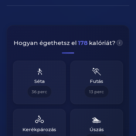
Hogyan égethetsz el
178
kalóriát?
i
🚶
🏃
Séta
Futás
36
perc
13
perc
🚴
🏊
Kerékpározás
Úszás