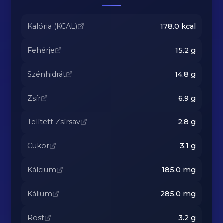
Kalória (KCAL)
178.0
kcal
Fehérje
15.2
g
Szénhidrát
14.8
g
Zsír
6.9
g
Telített Zsírsav
2.8
g
Cukor
3.1
g
Kálcium
185.0
mg
Kálium
285.0
mg
Rost
3.2
g