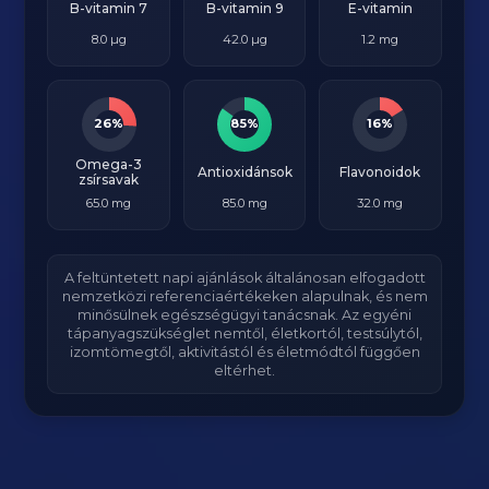
B-vitamin 7
B-vitamin 9
E-vitamin
8.0 µg
42.0 µg
1.2 mg
26%
85%
16%
Omega-3
Antioxidánsok
Flavonoidok
zsírsavak
65.0 mg
85.0 mg
32.0 mg
A feltüntetett napi ajánlások általánosan elfogadott
nemzetközi referenciaértékeken alapulnak, és nem
minősülnek egészségügyi tanácsnak. Az egyéni
tápanyagszükséglet nemtől, életkortól, testsúlytól,
izomtömegtől, aktivitástól és életmódtól függően
eltérhet.