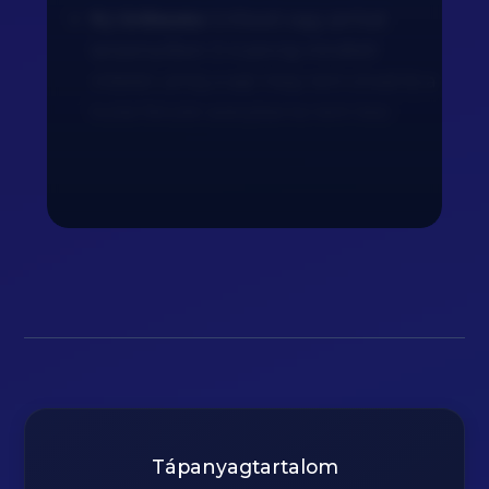
9.) Grillezés:
Grillezd vagy pirítsd
serpenyőben 3-4 percig mindkét
oldalán, amíg a sajt meg nem olvad és a
külső felület aranybarna nem lesz.
Tápanyagtartalom