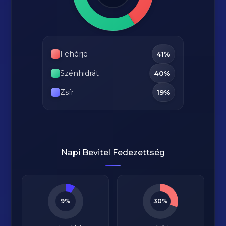
Fehérje
41%
Szénhidrát
40%
Zsír
19%
Napi Bevitel Fedezettség
9%
30%