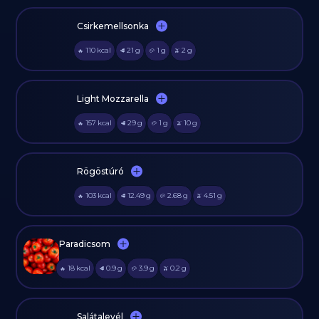
Csirkemellsonka
110
kcal
21
g
1
g
2
g
🔥
🥩
🥔
🫒
Light Mozzarella
157
kcal
29
g
1
g
10
g
🔥
🥩
🥔
🫒
Rögöstúró
103
kcal
12.49
g
2.68
g
4.51
g
🔥
🥩
🥔
🫒
Paradicsom
18
kcal
0.9
g
3.9
g
0.2
g
🔥
🥩
🥔
🫒
Salátalevél