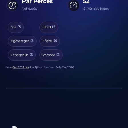
Pár Perces
52
Nehézség
Glikémiás index
Sós
Ebéd
Egészséges
Főétel
Fehérjedús
Vacsora
Írta:
GetFIT App
Utoljásra frissítve:
July 24, 2026