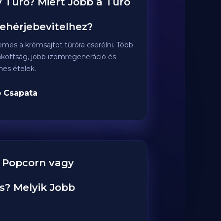
 Túró? Miért Jobb a Túró
ehérjebevitelhez?
mes a krémsajtot túróra cserélni. Több
lakottság, jobb izomregeneráció és
es ételek.
 Csapata
 Popcorn vagy
s? Melyik Jobb