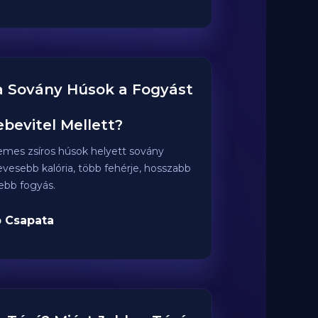
 a Sovány Húsok a Fogyást
bevitel Mellett?
mes zsíros húsok helyett sovány
evesebb kalória, több fehérje, hosszabb
ebb fogyás.
 Csapata