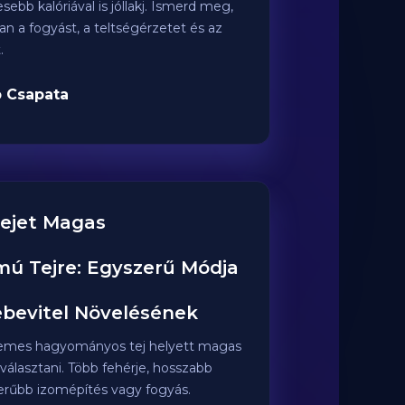
ebb kalóriával is jóllakj. Ismerd meg,
n a fogyást, a teltségérzetet és az
.
 Csapata
Tejet Magas
mú Tejre: Egyszerű Módja
ebevitel Növelésének
emes hagyományos tej helyett magas
 választani. Több fehérje, hosszabb
zerűbb izomépítés vagy fogyás.