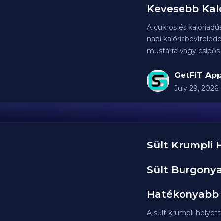
Kevesebb Kaló
A cukros és kalóriadú
napi kalóriabeviteled
mustárra vagy csípős s
GetFIT App
July 29, 2026
Sült Krumpli 
Sült Burgonya
Hatékonyabb 
A sült krumpli helyett