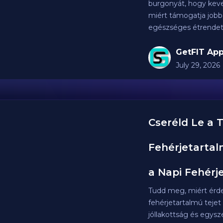
burgonyát, hogy keves
miért támogatja jobba
egészséges étrendet
GetFIT App
July 29, 2026
Cseréld Le a 
Fehérjetartal
a Napi Fehérj
Tudd meg, miért érd
fehérjetartalmú tejet
jóllakottság és egys