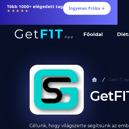
Több 1000+ elégedett tag
Ingyenes Próba →
★★★★★
Főoldal
Diét
GetFIT A
GetFI
Célunk, hogy világszerte segítsünk az embe