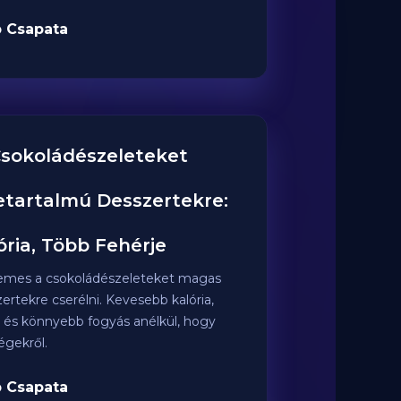
 Csapata
Csokoládészeleteket
tartalmú Desszertekre:
ria, Több Fehérje
emes a csokoládészeleteket magas
ertekre cserélni. Kevesebb kalória,
g és könnyebb fogyás anélkül, hogy
gekről.
 Csapata