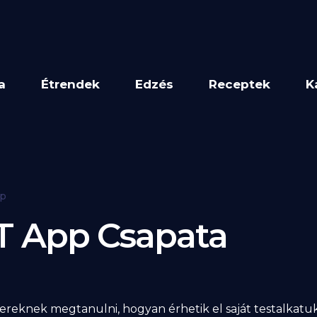
a
Étrendek
Edzés
Receptek
K
pp
T App Csapata
reknek megtanulni, hogyan érhetik el saját testalkatukh