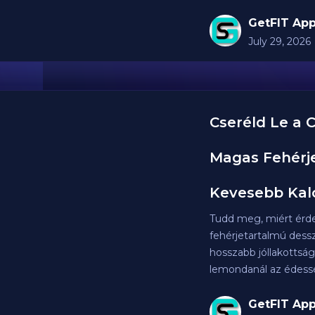
GetFIT App
July 29, 2026
Cseréld Le a 
Magas Fehérje
Kevesebb Kaló
Tudd meg, miért érd
fehérjetartalmú dessz
hosszabb jóllakottsá
lemondanál az édessé
GetFIT App