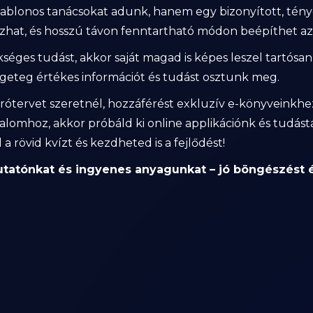
 sablonos tanácsokat adunk, hanem egy bizonyított, tén
azhat, és hosszú távon fenntartható módon beépíthet az
éges tudást, akkor saját magad is képes leszel tartósa
geteg értékes információt és tudást osztunk meg.
rótervet szeretnél, hozzáférést exkluzív e-könyveinkhez
alomhoz, akkor próbáld ki online applikációnk és tudá
 a rövid kvízt és kezdheted is a fejlődést!
atónkat és ingyenes anyagunkat – jó böngészést és