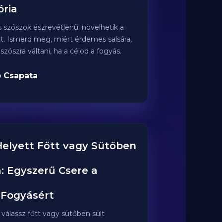
ria
s szószok észrevétlenül növelhetik a
et. Ismerd meg, miért érdemes salsára,
zószra váltani, ha a célod a fogyás.
 Csapata
Helyett Főtt vagy Sütőben
: Egyszerű Csere a
Fogyásért
 válassz főtt vagy sütőben sült