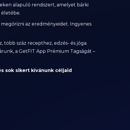
yeken alapuló rendszert, amelyet bárki
 életébe.
n megőrizni az eredményeidet. Ingyenes
, több száz recepthez, edzés- és jóga
stárunk, a GetFIT App Prémium Tagságát –
 sok sikert kívánunk céljaid