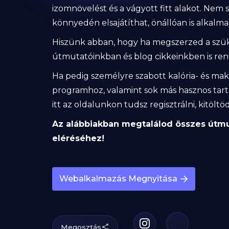
izomnövelést és a vágyott fitt alakot. Nem
könnyedén elsajátíthat, önállóan is alkalm
Hiszünk abban, hogy ha megszerzed a szüks
útmutatóinkban és blog cikkeinkben is ren
Ha pedig személyre szabott kalória- és mak
programhoz, valamint sok más hasznos tart
itt az oldalunkon tudsz regisztrálni, kitöltöd
Az alábbiakban megtalálod összes útmut
eléréséhez!
Webalkalmazás Megnyitása
Megosztás