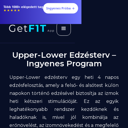
Több 1000+ elégedett tag
Ingyenes Próba →
★★★★★
Upper-Lower Edzésterv –
Ingyenes Program
Upper-Lower edzésterv egy heti 4 napos
edzésfelosztás, amely a felső- és alsótest külön
napokon történő edzésével biztosítja az izmok
heti kétszeri stimulációját. Ez az egyik
leghatékonyabb rendszer kezdőknek és
haladóknak is, mivel jól kombinálja az
erőnövelést, az izomnövekedést és a megfelelő