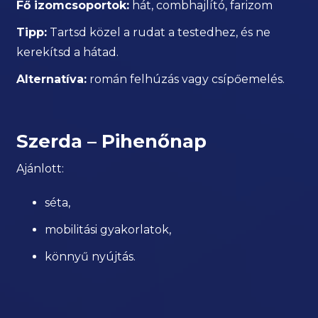
Fő izomcsoportok:
hát, combhajlító, farizom
Tipp:
Tartsd közel a rudat a testedhez, és ne
kerekítsd a hátad.
Alternatíva:
román felhúzás vagy csípőemelés.
Szerda – Pihenőnap
Ajánlott:
séta,
mobilitási gyakorlatok,
könnyű nyújtás.