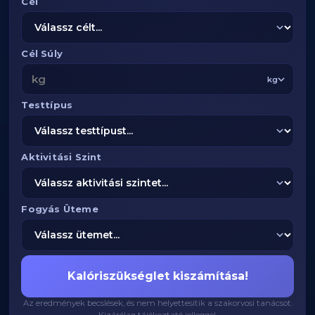
Cél
Cél Súly
kg
Testtípus
Aktivitási Szint
Fogyás Üteme
Kalóriszükséglet kiszámítása!
Az eredmények becslések, és nem helyettesítik a szakorvosi tanácsot.