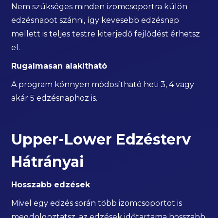
Nem szükséges minden izomcsoportra külön
edzésnapot szánni, így kevesebb edzésnap
mellett is teljes testre kiterjedő fejlődést érhetsz
el.
Rugalmasan alakítható
A program könnyen módosítható heti 3, 4 vagy
akár 5 edzésnaphoz is.
Upper-Lower Edzésterv
Hátrányai
Hosszabb edzések
Mivel egy edzés során több izomcsoportot is
megdolgoztatsz, az edzések időtartama hosszabb