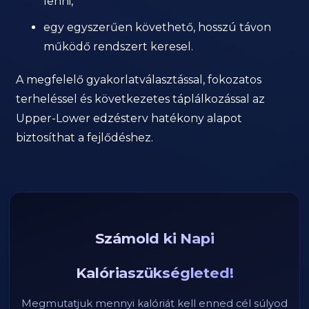
lenni,
egy egyszerűen követhető, hosszú távon
működő rendszert keresel.
A megfelelő gyakorlatválasztással, fokozatos
terheléssel és következetes táplálkozással az
Upper-Lower edzésterv hatékony alapot
biztosíthat a fejlődéshez.
Számold ki Napi
Kalóriaszükségleted!
Megmutatjuk mennyi kalóriát kell enned cél súlyod