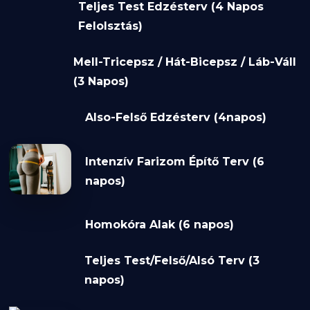
Teljes Test Edzésterv (4 Napos
Felolsztás)
Mell-Tricepsz / Hát-Bicepsz / Láb-Váll
(3 Napos)
Also-Felső Edzésterv (4napos)
Intenzív Farizom Építő Terv (6
napos)
Homokóra Alak (6 napos)
Teljes Test/Felső/Alsó Terv (3
napos)