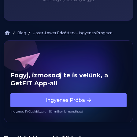
Kizárólag tájékoztató jelleggel.
Blog
Upper-Lower Edzésterv – Ingyenes Program
Fogyj, izmosodj te is velünk, a
GetFIT App-al!
Ingyenes Próba
Ingyenes Próbaidőszak - Bármikor lemondható