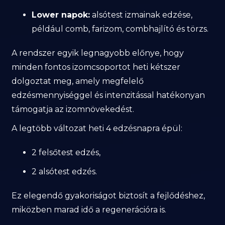
Lower napok:
alsótest izmainak edzése,
például comb, farizom, combhajlító és törzs.
A rendszer egyik legnagyobb előnye, hogy
minden fontos izomcsoportot heti kétszer
dolgoztat meg, amely megfelelő
edzésmennyiséggel és intenzitással hatékonyan
támogatja az izomnövekedést.
A legtöbb változat heti 4 edzésnapra épül:
2 felsőtest edzés,
2 alsótest edzés.
Ez elegendő gyakoriságot biztosít a fejlődéshez,
miközben marad idő a regenerációra is.