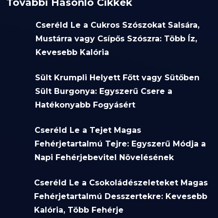
További Hasonló Cikkek
Cseréld Le a Cukros Szószokat Salsára,
Mustárra vagy Csípős Szószra: Több Íz,
Kevesebb Kalória
Sült Krumpli Helyett Főtt vagy Sütőben
Sült Burgonya: Egyszerű Csere a
Hatékonyabb Fogyásért
Cseréld Le a Tejet Magas
Fehérjetartalmú Tejre: Egyszerű Módja a
Napi Fehérjebevitel Növelésének
Cseréld Le a Csokoládészeleteket Magas
Fehérjetartalmú Desszertekre: Kevesebb
Kalória, Több Fehérje