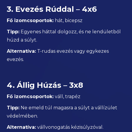
3. Evezés Rúddal – 4x6
Fő izomcsoportok:
hát, bicepsz
Tipp:
Egyenes háttal dolgozz, és ne lendületből
húzd a súlyt.
Alternatíva:
T-rudas evezés vagy egykezes
evezés.
4. Állig Húzás – 3x8
Fő izomcsoportok:
váll, trapéz
Tipp:
Ne emeld túl magasra a súlyt a vállízület
védelmében.
Alternatíva:
vállvonogatás kézisúlyzóval.