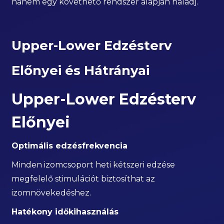
hanem egy követhető rendszer alapján haladj.
Upper-Lower Edzésterv
Előnyei és Hátrányai
Upper-Lower Edzésterv
Előnyei
Optimális edzésfrekvencia
Minden izomcsoport heti kétszeri edzése
megfelelő stimulációt biztosíthat az
izomnövekedéshez.
Hatékony időkihasználás