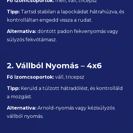
Fő izomcsoportok:
mell, váll, tricepsz
Tipp:
Tartsd stabilan a lapockáidat hátrahúzva, és
kontrolláltan engedd vissza a rudat.
Alternatíva:
döntött padon fekvenyomás vagy
súlyzós fekvőtámasz.
2. Vállból Nyomás – 4x6
Fő izomcsoportok:
váll, tricepsz
Tipp:
Kerüld a túlzott hátradőlést, és kontrolláld
a mozgást.
Alternatíva:
Arnold-nyomás vagy kézisúlyzós
vállból nyomás.