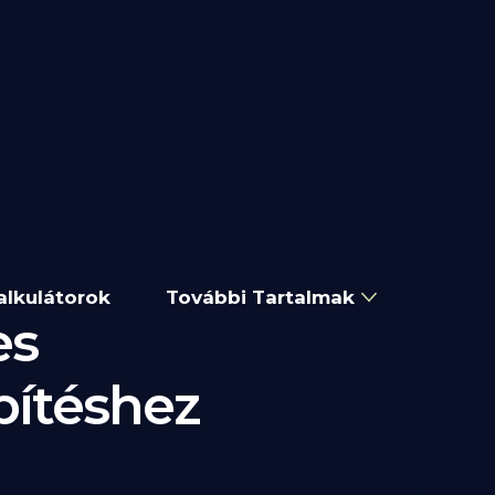
alkulátorok
További Tartalmak
es
pítéshez