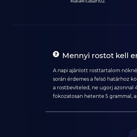
kialakításához.
Mennyi rostot kell 
A napi ajánlott rosttartalom nőkn
során érdemes a felső határhoz köze
a rostbeviteled, ne ugorj azonna
fokozatosan hetente 5 grammal, am