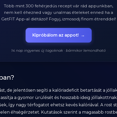
Több mint 300 fehérjedús recept vár rád appunkban,
nem kell éhezned vagy unalmas ételeket enned ha a
GetFIT App-al diétázol! Fogyj, izmosodj finom étrenddel!
Kipróbálom az appot!
→
14 nap ingyenes új tagoknak · bármikor lemondható
sban?
 de jelentősen segíti a kalóriadeficit betartását a jóll
lassítja a gyomor ürülését és hosszabb ideig jóllakottna
k, így nagy térfogatot ehetsz kevés kalóriával. A rost sta
irtelen éhségérzetet. Kutatások szerint a magasabb ro