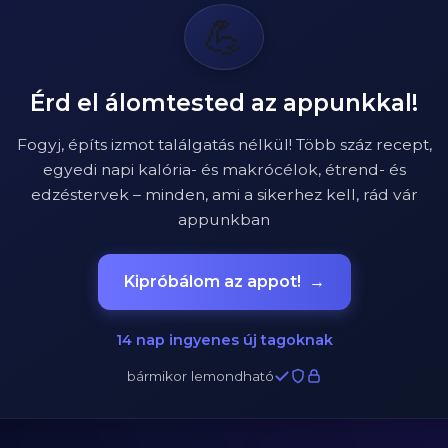
💪
Érd el álomtested az appunkkal!
Fogyj, építs izmot találgatás nélkül! Több száz recept,
egyedi napi kalória- és makrócélok, étrend- és
edzéstervek – minden, ami a sikerhez kell, rád vár
appunkban
Kipróbálom az appot!
→
14 nap ingyenes új tagoknak
bármikor lemondható