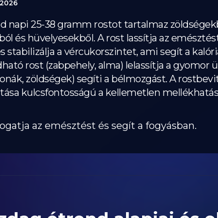
 2026
d napi 25-38 gramm rostot tartalmaz zöldségek
ból és hüvelyesekből. A rost lassítja az emésztés
és stabilizálja a vércukorszintet, ami segít a kaló
ldható rost (zabpehely, alma) lelassítja a gyomor ü
abonák, zöldségek) segíti a bélmozgást. A rostbev
ztása kulcsfontosságú a kellemetlen mellékhatás
mogatja az emésztést és segít a fogyásban.