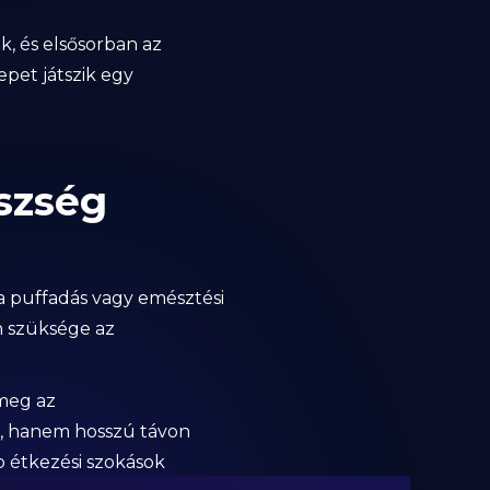
k, és elsősorban az
pet játszik egy
szség
 a puffadás vagy emésztési
n szüksége az
 meg az
, hanem hosszú távon
b étkezési szokások