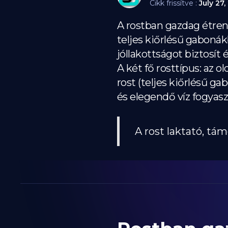
Cikk frissítve :
July 27,
A rostban gazdag étren
teljes kiőrlésű gabonák
jóllakottságot biztosít 
A két fő rosttípus: az o
rost (teljes kiőrlésű g
és elegendő víz fogyas
A rost laktató, tá