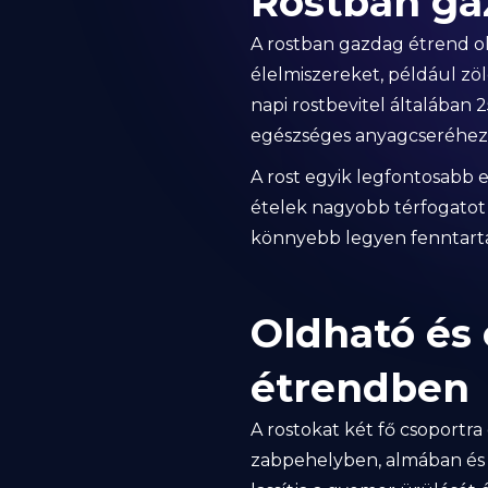
Rostban gaz
A rostban gazdag étrend o
élelmiszereket, például zö
napi rostbevitel általában
egészséges anyagcseréhez
A rost egyik legfontosabb e
ételek nagyobb térfogatot 
könnyebb legyen fenntartani
Oldható és 
étrendben
A rostokat két fő csoportra
zabpehelyben, almában és 