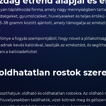
dag étrend alapjai és e
lyan táplálkozási forma, amely nagy mennyiségben tart
ldségeket, gyümölcsöket, hüvelyeseket és teljes értékű
 25-38 gramm között ajánlott, amely támogatja az emészt
.
lőnye a fogyás szempontjából, hogy növeli a jóllakottsá
adnak kevés kalóriával, lassítják az emésztést, és segít
 a kalóriadeficitet.
oldhatatlan rostok szer
 oszthatjuk: oldható és oldhatatlan rostokra. Az oldható
hüvelyesekben találhatók, vizet kötnek meg és gélsze