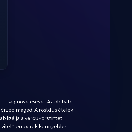
akottság növelésével. Az oldható
k érzed magad. A rostdús ételek
bilizálja a vércukorszintet,
stbevitelű emberek könnyebben