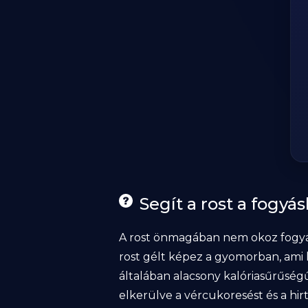
Segít a rost a fogyá
A rost önmagában nem okoz fogyást,
rost gélt képez a gyomorban, ami 
általában alacsony kalóriasűrűségűe
elkerülve a vércukoresést és a h