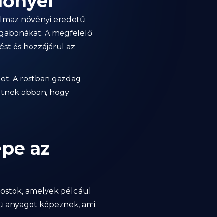
lőnyei
almaz növényi eredetű
 gabonákat. A megfelelő
ést és hozzájárul az
got. A rostban gazdag
hetnek abban, hogy
epe az
 rostok, amelyek például
rű anyagot képeznek, ami