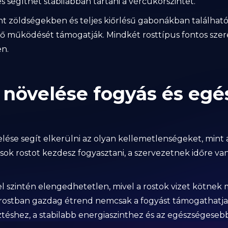
és segíthet stabilabban tartani a vércukorszintet.
nt zöldségekben és teljes kiőrlésű gabonákban található
 működését támogatják. Mindkét rosttípus fontos szere
n.
 növelése fogyás és egé
elése segít elkerülni az olyan kellemetlenségeket, mint
 sok rostot kezdesz fogyasztani, a szervezetnek időre va
l szintén elengedhetetlen, mivel a rostok vizet kötnek
rostban gazdag étrend nemcsak a fogyást támogathatja
téshez, a stabilabb energiaszinthez és az egészségeseb