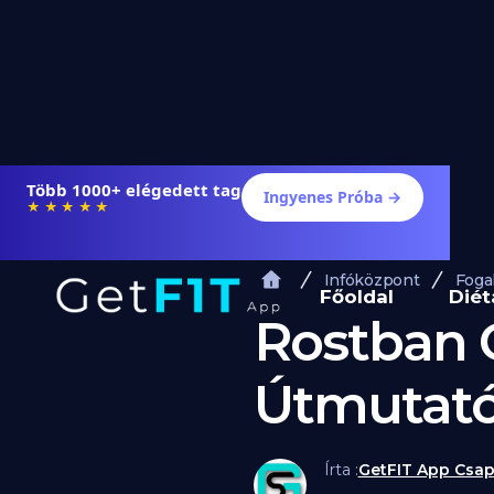
Több 1000+ elégedett tag
Ingyenes Próba →
★★★★★
Infóközpont
Foga
Főoldal
Diét
Rostban G
Útmutató
Írta :
GetFIT App Csap