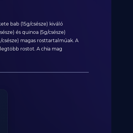
ekete bab (15g/csésze) kiváló
csésze) és quinoa (5g/csésze)
4g/csésze) magas rosttartalmúak. A
legtöbb rostot. A chia mag