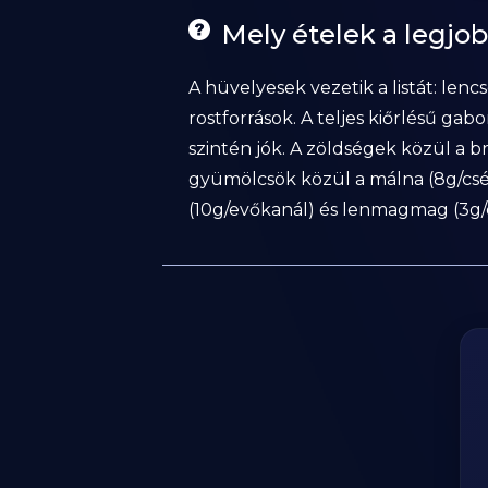
Mely ételek a legjob
A hüvelyesek vezetik a listát: lencs
rostforrások. A teljes kiőrlésű gab
szintén jók. A zöldségek közül a b
gyümölcsök közül a málna (8g/csés
(10g/evőkanál) és lenmagmag (3g/e