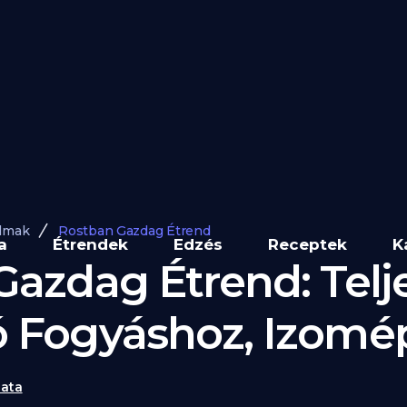
lmak
Rostban Gazdag Étrend
a
Étrendek
Edzés
Receptek
K
azdag Étrend: Telj
 Fogyáshoz, Izomé
ata