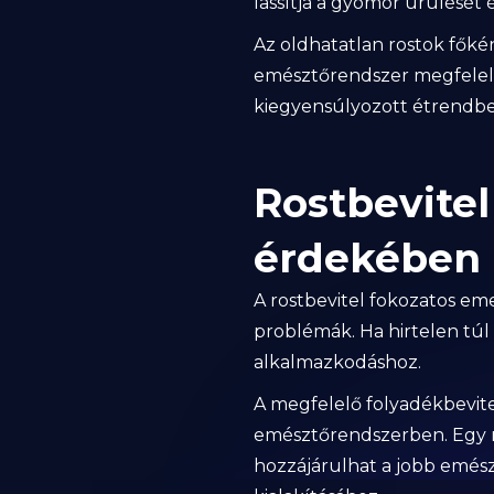
lassítja a gyomor ürülését 
Az oldhatatlan rostok főké
emésztőrendszer megfelelő
kiegyensúlyozott étrendbe
Rostbevitel
érdekében
A rostbevitel fokozatos em
problémák. Ha hirtelen túl
alkalmazkodáshoz.
A megfelelő folyadékbevite
emésztőrendszerben. Egy 
hozzájárulhat a jobb emész