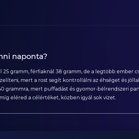
enni naponta?
él 25 gramm, férfiaknál 38 gramm, de a legtöbb ember c
líteni, mert a rost segít kontrollálni az éhséget és jóll
l 40 grammra, mert puffadást és gyomor-bélrendszeri pa
íg eléred a célértéket, közben igyál sok vizet.