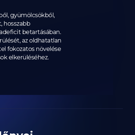
ből, gyümölcsökből,
t, hosszabb
riadeficit betartásában.
rülését, az oldhatatlan
itel fokozatos növelése
ok elkerüléséhez.