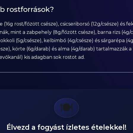
b rostforrások?
e (16g rost/főzött csésze), csicseriborsó (12g/csésze) és f
onák, mint a zabpehely (8g/főzött csésze), barna rizs (4g/
rokkoli (5g/csésze), kelbimbó (4g/csésze) és sárgarépa (
ze), körte (6g/darab) és alma (4g/darab) tartalmazzák a 
vőkanál) kis adagban sok rostot ad.
🍽️
Élvezd a fogyást ízletes ételekkel!