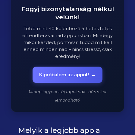
Fogyj bizonytalanság nélkül
velünk!
Több mint 40 különböző 4 hetes teljes
étrendterv vár rád appunkban. Mindegy
mikor kezded, pontosan tudod mit kell
enned minden nap – nincs stressz, csak
eredmény!
Kipróbálom az appot!
→
14 nap ingyenes új tagoknak · bármikor
lemondható
Melyik a legjobb app a