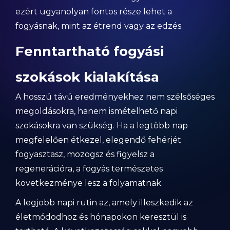
ezért ugyanolyan fontos része lehet a
fogyásnak, mint az étrend vagy az edzés.
Fenntartható fogyási
szokások kialakítása
A hosszú távú eredményekhez nem szélsőséges
megoldásokra, hanem ismételhető napi
szokásokra van szükség. Ha a legtöbb nap
megfelelően étkezel, elegendő fehérjét
fogyasztasz, mozogsz és figyelsz a
regenerációra, a fogyás természetes
következménye lesz a folyamatnak.
A legjobb napi rutin az, amely illeszkedik az
életmódodhoz és hónapokon keresztül is