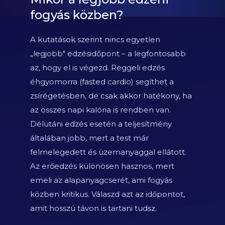
fogyás közben?
A kutatások szerint nincs egyetlen
„legjobb" edzésidőpont – a legfontosabb
az, hogy el is végezd. Reggeli edzés
éhgyomorra (fasted cardio) segíthet a
zsírégetésben, de csak akkor hatékony, ha
az összes napi kalória is rendben van.
Délutáni edzés esetén a teljesítmény
általában jobb, mert a test már
felmelegedett és üzemanyaggal ellátott.
Az erőedzés különösen hasznos, mert
emeli az alapanyagcserét, ami fogyás
közben kritikus. Válaszd azt az időpontot,
amit hosszú távon is tartani tudsz.