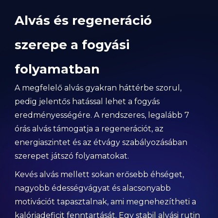
Alvás és regeneráció
szerepe a fogyási
folyamatban
A megfelelő alvás gyakran háttérbe szorul,
pedig jelentős hatással lehet a fogyás
eredményességére. A rendszeres, legalább 7
órás alvás támogatja a regenerációt, az
energiaszintet és az étvágy szabályozásában
szerepet játszó folyamatokat.
Kevés alvás mellett sokan erősebb éhséget,
nagyobb édességvágyat és alacsonyabb
motivációt tapasztalnak, ami megnehezítheti a
kalóriadeficit fenntartását. Egy stabil alvási rutin