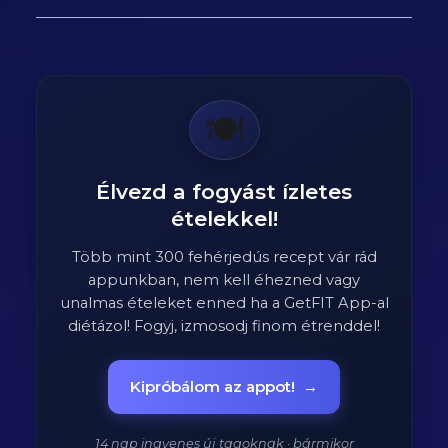
🍽️
Élvezd a fogyást ízletes
ételekkel!
Több mint 300 fehérjedús recept vár rád
appunkban, nem kell éhezned vagy
unalmas ételeket enned ha a GetFIT App-al
diétázol! Fogyj, izmosodj finom étrenddel!
Kipróbálom az appot!
→
14 nap ingyenes új tagoknak · bármikor