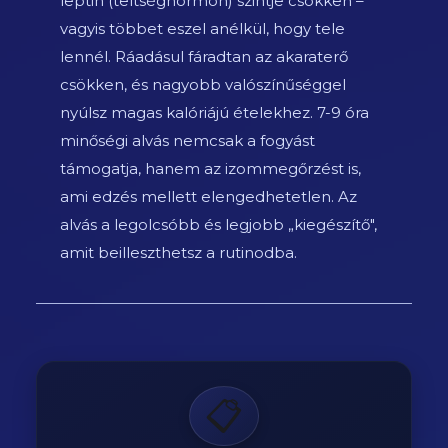
leptin (teltséghormon) szintje csökken –
vagyis többet eszel anélkül, hogy tele
lennél. Ráadásul fáradtan az akaraterő
csökken, és nagyobb valószínűséggel
nyúlsz magas kalóriájú ételekhez. 7-9 óra
minőségi alvás nemcsak a fogyást
támogatja, hanem az izommegőrzést is,
ami edzés mellett elengedhetetlen. Az
alvás a legolcsóbb és legjobb „kiegészítő",
amit beilleszthetsz a rutinodba.
📋