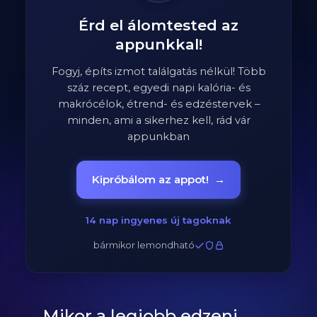
Érd el álomtested az
appunkkal!
Fogyj, építs izmot találgatás nélkül! Több
száz recept, egyedi napi kalória- és
makrócélok, étrend- és edzéstervek –
minden, ami a sikerhez kell, rád vár
appunkban
Kipróbálom az appot!
→
14 nap ingyenes új tagoknak
bármikor lemondható
Mikor a legjobb edzeni