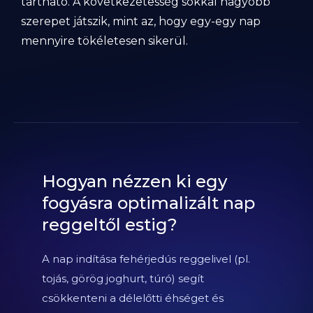
tartható. A következetesség sokkal nagyobb
szerepet játszik, mint az, hogy egy-egy nap
mennyire tökéletesen sikerül.
Hogyan nézzen ki egy
fogyásra optimalizált nap
reggeltől estig?
A nap indítása fehérjedús reggelivel (pl.
tojás, görög joghurt, túró) segít
csökkenteni a délelőtti éhséget és