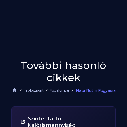
További hasonló
cikkek
Napi Rutin Fogyásra
Infóközpont
Fogalomtár
Szintentartó
Kalóriamennyiség