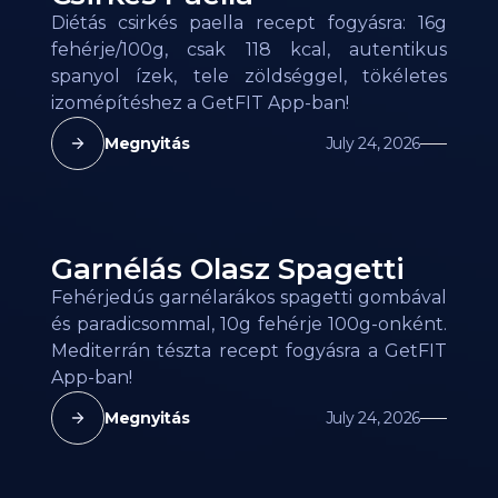
Diétás csirkés paella recept fogyásra: 16g
fehérje/100g, csak 118 kcal, autentikus
spanyol ízek, tele zöldséggel, tökéletes
izomépítéshez a GetFIT App-ban!
Megnyitás
July 24, 2026
Garnélás Olasz Spagetti
Fehérjedús garnélarákos spagetti gombával
és paradicsommal, 10g fehérje 100g-onként.
Mediterrán tészta recept fogyásra a GetFIT
App-ban!
Megnyitás
July 24, 2026