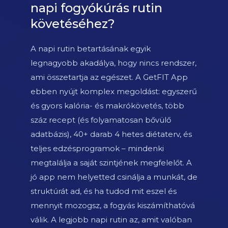
napi fogyókúrás rutin
követéséhez?
A napi rutin betartásának egyik
legnagyobb akadálya, hogy nincs rendszer,
ami összetartja az egészet. A GetFIT App
ebben nyújt komplex megoldást: egyszerű
és gyors kalória- és makrókövetés, több
száz recept (és folyamatosan bővülő
adatbázis), 40+ darab 4 hetes diétaterv, és
teljes edzésprogramok – mindenki
megtalálja a saját szintjének megfelelőt. A
jó app nem helyetted csinálja a munkát, de
struktúrát ad, és ha tudod mit eszel és
mennyit mozogsz, a fogyás kiszámíthatóvá
válik. A legjobb napi rutin az, amit valóban