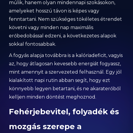
múlik, hanem olyan mindennapi szokásokon,
amelyeket hosszú távon is képes vagy
fenntartani. Nem szükséges tökéletes étrendet
követni vagy minden nap maximális
erőbedobással edzeni, a következetes alapok
sokkal fontosabbak.
A fogyás alapja továbbra is a kalóriadeficit, vagyis
az, hogy átlagosan kevesebb energiát fogyassz,
mint amennyit a szervezeted felhasznál. Egy jól
kialakított napi rutin abban segít, hogy ezt
könnyebb legyen betartani, és ne akaraterőből
kelljen minden döntést meghoznod.
Fehérjebevitel, folyadék és
mozgás szerepe a