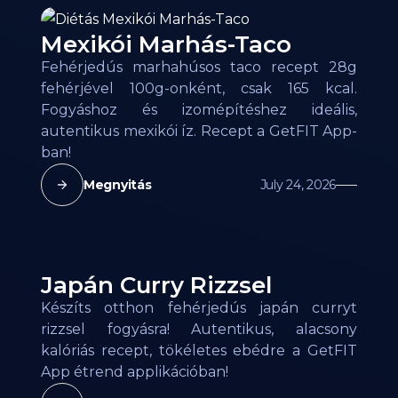
Mexikói Marhás-Taco
Fehérjedús marhahúsos taco recept 28g
fehérjével 100g-onként, csak 165 kcal.
Fogyáshoz és izomépítéshez ideális,
autentikus mexikói íz. Recept a GetFIT App-
ban!
Megnyitás
July 24, 2026
Japán Curry Rizzsel
Készíts otthon fehérjedús japán curryt
rizzsel fogyásra! Autentikus, alacsony
kalóriás recept, tökéletes ebédre a GetFIT
App étrend applikációban!