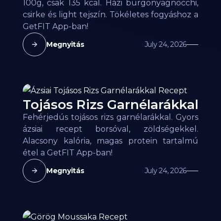
100g, csak 135 kcal. Házi burgonyagnocchi,
csirke és light tejszín. Tökéletes fogyáshoz a
GetFIT App-ban!
Megnyitás
July 24, 2026
Tojásos Rizs Garnélarákkal
Fehérjedús tojásos rizs garnélarákkal. Gyors
ázsiai recept borsóval, zöldségekkel.
Alacsony kalória, magas protein tartalmú
étel a GetFIT App-ban!
Megnyitás
July 24, 2026