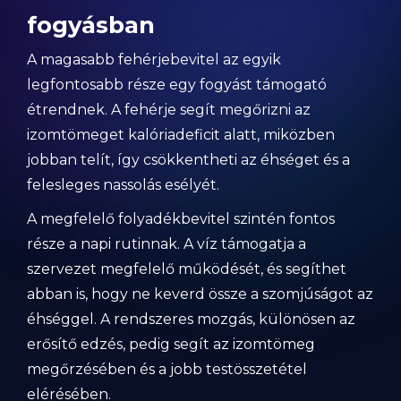
fogyásban
A magasabb fehérjebevitel az egyik
legfontosabb része egy fogyást támogató
étrendnek. A fehérje segít megőrizni az
izomtömeget kalóriadeficit alatt, miközben
jobban telít, így csökkentheti az éhséget és a
felesleges nassolás esélyét.
A megfelelő folyadékbevitel szintén fontos
része a napi rutinnak. A víz támogatja a
szervezet megfelelő működését, és segíthet
abban is, hogy ne keverd össze a szomjúságot az
éhséggel. A rendszeres mozgás, különösen az
erősítő edzés, pedig segít az izomtömeg
megőrzésében és a jobb testösszetétel
elérésében.