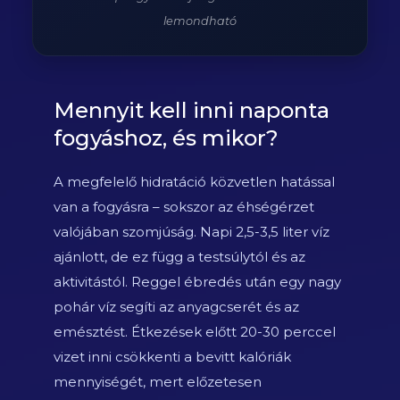
lemondható
Mennyit kell inni naponta
fogyáshoz, és mikor?
A megfelelő hidratáció közvetlen hatással
van a fogyásra – sokszor az éhségérzet
valójában szomjúság. Napi 2,5-3,5 liter víz
ajánlott, de ez függ a testsúlytól és az
aktivitástól. Reggel ébredés után egy nagy
pohár víz segíti az anyagcserét és az
emésztést. Étkezések előtt 20-30 perccel
vizet inni csökkenti a bevitt kalóriák
mennyiségét, mert előzetesen