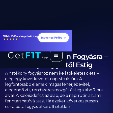
Több 1000+ elégedett tag
Ingyenes Próba →
★★★★★
Legjobb Napi Rutin Fogyásra –
Mit Csinálj Reggeltől Estig
A hatékony fogyáshoz nem kell tökéletes diéta –
elég egy következetes napi struktúra. A
legfontosabb elemek: magas fehérjebevitel,
elegendő víz, rendszeres mozgás és legalább 7 óra
alvás. A kalóriadeficit az alap, de a napi rutin az, ami
fenntarthatóvá teszi. Ha ezeket következetesen
csinálod, a fogyás elkerülhetetlen.