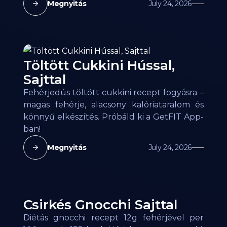
Megnyitás
July 24, 2026
Töltött Cukkini Hússal,
Sajttal
Fehérjedús töltött cukkini recept fogyásra –
magas fehérje, alacsony kalóriataralom és
könnyű elkészítés. Próbáld ki a GetFIT App-
ban!
Megnyitás
July 24, 2026
Csirkés Gnocchi Sajttal
Diétás gnocchi recept 12g fehérjével per