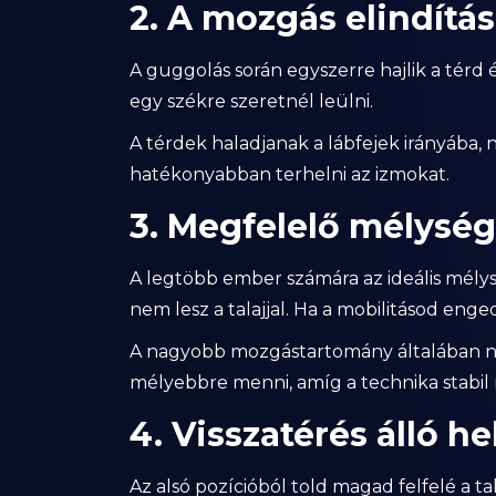
2. A mozgás elindítás
A guggolás során egyszerre hajlik a térd é
egy székre szeretnél leülni.
A térdek haladjanak a lábfejek irányába, n
hatékonyabban terhelni az izmokat.
3. Megfelelő mélység
A legtöbb ember számára az ideális mély
nem lesz a talajjal. Ha a mobilitásod eng
A nagyobb mozgástartomány általában na
mélyebbre menni, amíg a technika stabil
4. Visszatérés álló h
Az alsó pozícióból told magad felfelé a ta