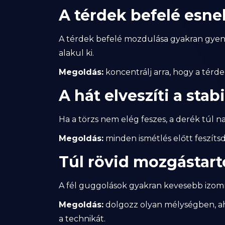
A térdek befelé esne
A térdek befelé mozdulása gyakran gyeng
alakul ki.
Megoldás:
koncentrálj arra, hogy a térd
A hát elveszíti a stab
Ha a törzs nem elég feszes, a derék túl n
Megoldás:
minden ismétlés előtt feszítsd
Túl rövid mozgástar
A fél guggolások gyakran kevesebb izom
Megoldás:
dolgozz olyan mélységben, ah
a technikát.