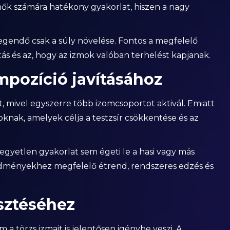
d nők számára hatékony gyakorlat, hiszen a nagy
gendő csak a súly növelése. Fontos a megfelelő
ás és az, hogy az izmok valóban terhelést kapjanak.
mpozíció javításához
 mivel egyszerre több izomcsoportot aktivál. Emiatt
nak, amelyek célja a testzsír csökkentése és az
yetlen gyakorlat sem égeti le a hasi vagy más
eredményekhez megfelelő étrend, rendszeres edzés és
esztéséhez
a törzs izmait is jelentősen igénybe veszi. A