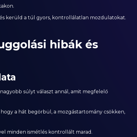
kakon.
, és kerüld a túl gyors, kontrollálatlan mozdulatokat.
uggolási hibák és
lata
 nagyobb súlyt választ annál, amit megfelelő
l, hogy a hát begörbül, a mozgástartomány csökken,
yel minden ismétlés kontrollált marad.