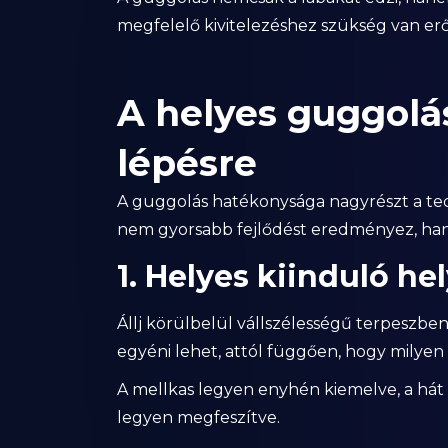
megfelelő kivitelezéshez szükség van erős
A helyes guggolás
lépésre
A guggolás hatékonysága nagyrészt a tech
nem gyorsabb fejlődést eredményez, hane
1. Helyes kiinduló he
Állj körülbelül vállszélességű terpeszben,
egyéni lehet, attól függően, hogy milyen 
A mellkas legyen enyhén kiemelve, a hát
legyen megfeszítve.