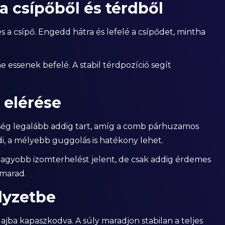
a csípőből és térdből
s a csípő. Engedd hátra és lefelé a csípődet, mintha
e essenek befelé. A stabil térdpozíció segít
 elérése
ség legalább addig tart, amíg a comb párhuzamos
edi, a mélyebb guggolás is hatékony lehet.
gyobb izomterhelést jelent, de csak addig érdemes
 marad.
elyzetbe
lajba kapaszkodva. A súly maradjon stabilan a teljes