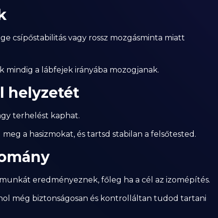
k
e csípőstabilitás vagy rossz mozgásminta miatt
ek mindig a lábfejek irányába mozogjanak.
il helyzetét
agy terhelést kaphat.
 meg a hasizmokat, és tartsd stabilan a felsőtested.
tomány
munkát eredményeznek, főleg ha a cél az izomépítés.
ol még biztonságosan és kontrolláltan tudod tartani