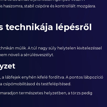
 hasizomra, stabil csípőre és kontrollált mozgásra.
 technikája lépésről
nikán múlik. A túl nagy súly helytelen kivitelezéssel
m növeli a sérülésveszélyt.
lyzet
 a lábfejek enyhén kifelé fordítva. A pontos lábpozíció
a csípőmobilitásod és testfelépítésed.
 maradjon természetes helyzetben, a törzs pedig