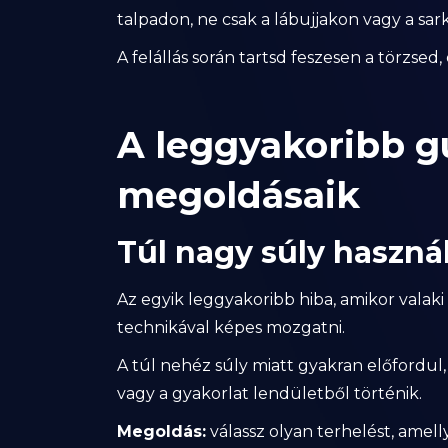
talpadon, ne csak a lábujjakon vagy a sar
A felállás során tartsd feszesen a törzsed
A leggyakoribb g
megoldásaik
Túl nagy súly haszná
Az egyik leggyakoribb hiba, amikor valaki
technikával képes mozgatni.
A túl nehéz súly miatt gyakran előfordu
vagy a gyakorlat lendületből történik.
Megoldás:
válassz olyan terhelést, amell