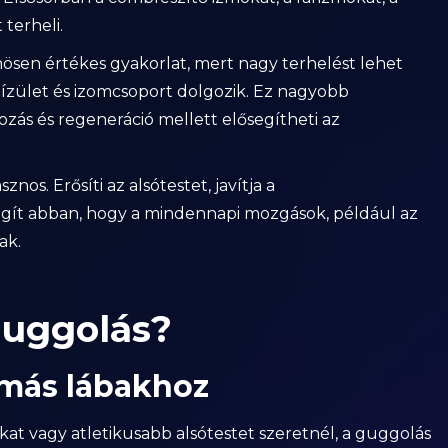
 terheli.
ösen értékes gyakorlat, mert nagy terhelést lehet
ízület és izomcsoport dolgozik. Ez nagyobb
ozás és regeneráció mellett elősegítheti az
os. Erősíti az alsótestet, javítja a
 segít abban, hogy a mindennapi mozgások, például az
ak.
guggolás?
rmás lábakhoz
at vagy atletikusabb alsótestet szeretnél, a guggolás