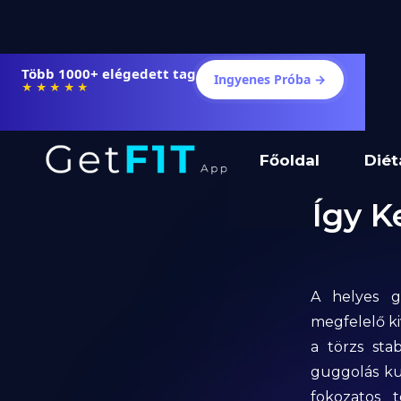
Több 1000+ elégedett tag
Ingyenes Próba →
★★★★★
Főoldal
Diét
Így K
A helyes g
megfelelő ki
a törzs sta
guggolás kul
fokozatos 