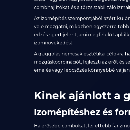
combhajlítókat és a törzs stabilizáló izmait
Az izomépítés szempontjából azért külön
vele mozgatni, miközben egyszerre több 
edzésingert jelent, ami megfelelő táplálk
izomnövekedést.
A guggolás nemcsak esztétikai célokra haszn
mozgáskoordinációt, fejleszti az erőt és
emelés vagy lépcsőzés könnyebbé váljan
Kinek ajánlott a 
Izomépítéshez és fo
Ha erősebb combokat, fejlettebb farizmok