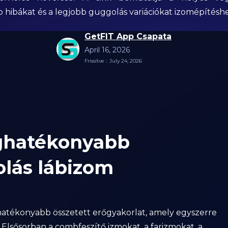
 hibákat és a legjobb guggolás variációkat izomépítéshe
GetFIT App Csapata
April 16, 2026
Frissítve :
July 24, 2026
eghatékonyabb
olás lábizom
hatékonyabb összetett erőgyakorlat, amely egyszerre
Elsősorban a combfeszítő izmokat, a farizmokat, a