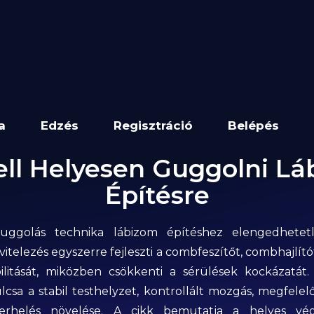
a
Edzés
Regisztráció
Belépés
ell Helyesen Guggolni L
Építésre
uggolás technika lábizom építéshez elengedhetet
vitelezés egyszerre fejleszti a combfeszítőt, combhajlítót
bilitását, miközben csökkenti a sérülések kockázatát
csa a stabil testhelyzet, kontrollált mozgás, megfele
terhelés növelése. A cikk bemutatja a helyes végr