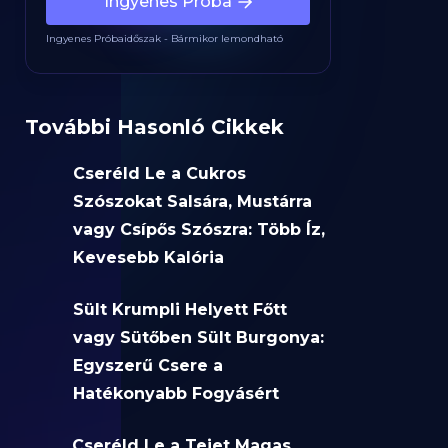
Ingyenes Próba
Ingyenes Próbaidőszak - Bármikor lemondható
További Hasonló Cikkek
Cseréld Le a Cukros
Szószokat Salsára, Mustárra
vagy Csípős Szószra: Több Íz,
Kevesebb Kalória
Sült Krumpli Helyett Főtt
vagy Sütőben Sült Burgonya:
Egyszerű Csere a
Hatékonyabb Fogyásért
Cseréld Le a Tejet Magas