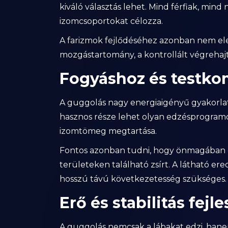
kiváló választás lehet. Mind férfiak, min
izomcsoportokat célozza.
A farizmok fejlődéséhez azonban nem ele
mozgástartomány, a kontrollált végrehajt
Fogyáshoz és testko
A guggolás nagy energiaigényű gyakorlat,
hasznos része lehet olyan edzésprogramok
izomtömeg megtartása.
Fontos azonban tudni, hogy önmagában eg
területeken található zsírt. A látható 
hosszú távú következetesség szükséges.
Erő és stabilitás fejl
A guggolás nemcsak a lábakat edzi, hanem 