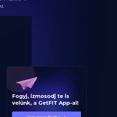
z.
Fogyj, izmosodj te is
velünk, a GetFIT App-al!