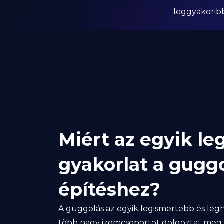
leggyakoribb
Miért az egyik l
gyakorlat a gugg
építéshez?
A guggolás az egyik legismertebb és leg
több nagy izomcsoportot dolgoztat meg. 