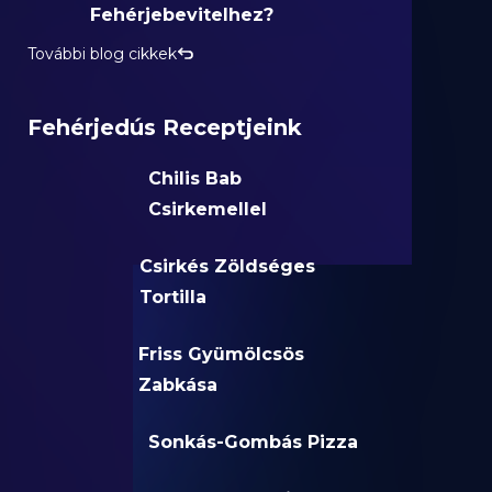
Fehérjebevitelhez?
További blog cikkek
Fehérjedús Receptjeink
Chilis Bab
Csirkemellel
Csirkés Zöldséges
Tortilla
Friss Gyümölcsös
Zabkása
Sonkás-Gombás Pizza