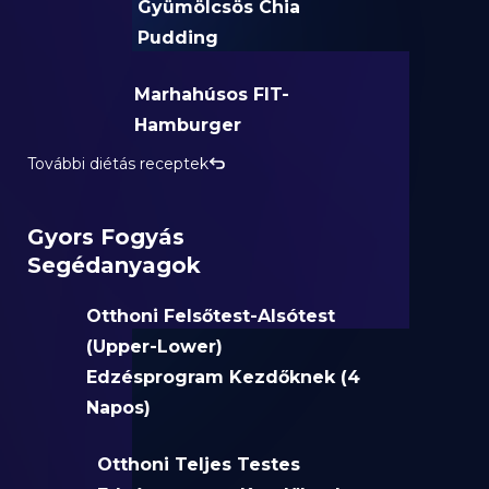
Gyümölcsös Chia
Pudding
Marhahúsos FIT-
Hamburger
További diétás receptek
Gyors Fogyás
Segédanyagok
Otthoni Felsőtest-Alsótest
(Upper-Lower)
Edzésprogram Kezdőknek (4
Napos)
Otthoni Teljes Testes