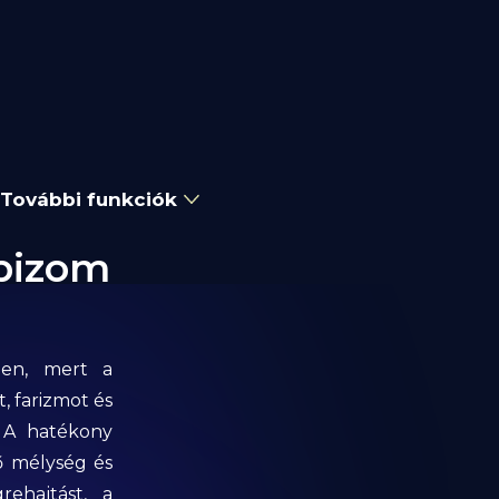
További funkciók
ábizom
len, mert a
, farizmot és
. A hatékony
lő mélység és
ehajtást, a