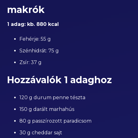
makrók
1 adag: kb. 880 kcal
Fehérje: 55 g
Szénhidrát: 75 g
Zsír: 37 g
Hozzávalók 1 adaghoz
120 g durum penne tészta
150 g darált marhahús
80 g passzírozott paradicsom
30 g cheddar sajt