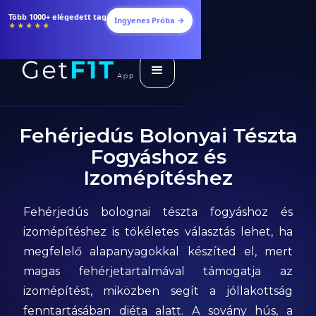
Több 1000+ elégedett tag
Ingyenes Próba →
★★★★★
Fehérjedús Bolonyai Tészta
Fogyáshoz és
Izomépítéshez
Fehérjedús bolognai tészta fogyáshoz és
izomépítéshez is tökéletes választás lehet, ha
megfelelő alapanyagokkal készíted el, mert
magas fehérjetartalmával támogatja az
izomépítést, miközben segít a jóllakottság
fenntartásában diéta alatt. A sovány hús, a