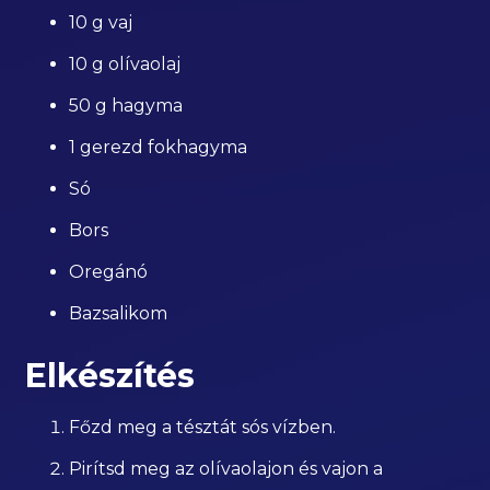
10 g vaj
10 g olívaolaj
50 g hagyma
1 gerezd fokhagyma
Só
Bors
Oregánó
Bazsalikom
Elkészítés
Főzd meg a tésztát sós vízben.
Pirítsd meg az olívaolajon és vajon a