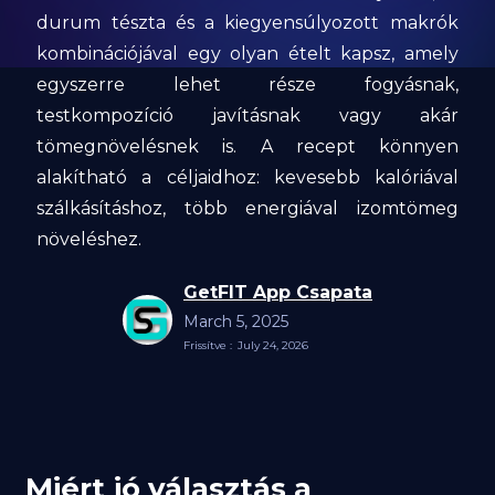
durum tészta és a kiegyensúlyozott makrók
kombinációjával egy olyan ételt kapsz, amely
egyszerre lehet része fogyásnak,
testkompozíció javításnak vagy akár
tömegnövelésnek is. A recept könnyen
alakítható a céljaidhoz: kevesebb kalóriával
szálkásításhoz, több energiával izomtömeg
növeléshez.
GetFIT App Csapata
March 5, 2025
Frissítve :
July 24, 2026
Miért jó választás a