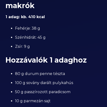
makrók
1 adag: kb. 410 kcal
Fehérje: 38 g
Szénhidrát: 45 g
Zsír: 9 g
Hozzávalók 1 adaghoz
80 g durum penne tészta
100 g sovány darált pulykahús
50 g passzírozott paradicsom
10 g parmezán sajt