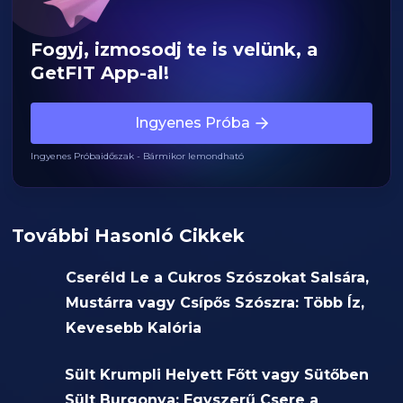
Fogyj, izmosodj te is velünk, a
GetFIT App-al!
Ingyenes Próba
Ingyenes Próbaidőszak - Bármikor lemondható
További Hasonló Cikkek
Cseréld Le a Cukros Szószokat Salsára,
Mustárra vagy Csípős Szószra: Több Íz,
Kevesebb Kalória
Sült Krumpli Helyett Főtt vagy Sütőben
Sült Burgonya: Egyszerű Csere a