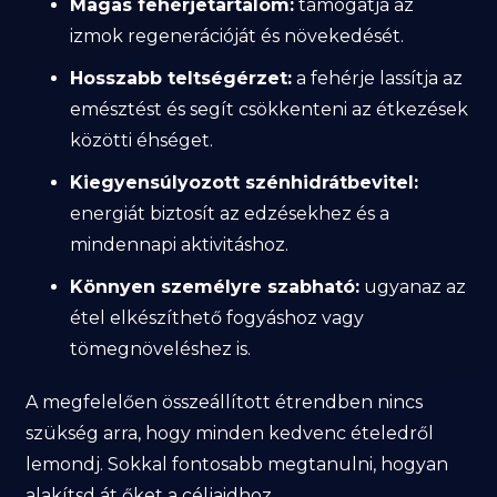
Magas fehérjetartalom:
támogatja az
izmok regenerációját és növekedését.
Hosszabb teltségérzet:
a fehérje lassítja az
emésztést és segít csökkenteni az étkezések
közötti éhséget.
Kiegyensúlyozott szénhidrátbevitel:
energiát biztosít az edzésekhez és a
mindennapi aktivitáshoz.
Könnyen személyre szabható:
ugyanaz az
étel elkészíthető fogyáshoz vagy
tömegnöveléshez is.
A megfelelően összeállított étrendben nincs
szükség arra, hogy minden kedvenc ételedről
lemondj. Sokkal fontosabb megtanulni, hogyan
alakítsd át őket a céljaidhoz.