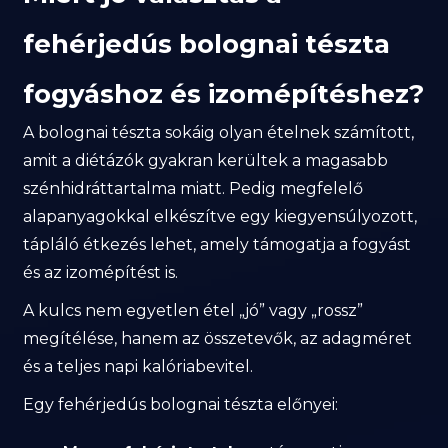
fehérjedús bolognai tészta
fogyáshoz és izomépítéshez?
A bolognai tészta sokáig olyan ételnek számított,
amit a diétázók gyakran kerültek a magasabb
szénhidráttartalma miatt. Pedig megfelelő
alapanyagokkal elkészítve egy kiegyensúlyozott,
tápláló étkezés lehet, amely támogatja a fogyást
és az izomépítést is.
A kulcs nem egyetlen étel „jó” vagy „rossz”
megítélése, hanem az összetevők, az adagméret
és a teljes napi kalóriabevitel.
Egy fehérjedús bolognai tészta előnyei: