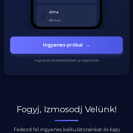
Alma
🍎
180 kcal
Grillezett csirke
🍗
Ingyenes próba!
→
420 kcal
Ingyenes próbaidőszak új tagoknak
920
/
2200
kcal
Fogyj, Izmosodj Velünk!
Fedezd fel ingyenes kalkulátorainkat és kapj