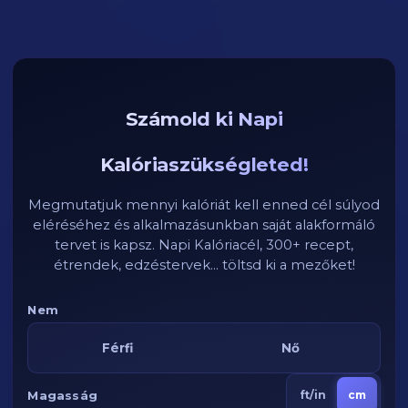
Számold ki Napi
Kalóriaszükségleted!
Megmutatjuk mennyi kalóriát kell enned cél súlyod
eléréséhez és alkalmazásunkban saját alakformáló
tervet is kapsz. Napi Kalóriacél, 300+ recept,
étrendek, edzéstervek... töltsd ki a mezőket!
Nem
Férfi
Nő
Magasság
ft/in
cm