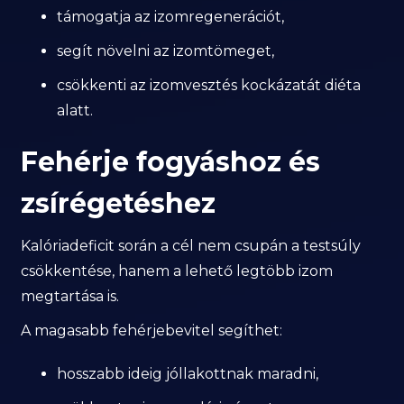
támogatja az izomregenerációt,
segít növelni az izomtömeget,
csökkenti az izomvesztés kockázatát diéta
alatt.
Fehérje fogyáshoz és
zsírégetéshez
Kalóriadeficit során a cél nem csupán a testsúly
csökkentése, hanem a lehető legtöbb izom
megtartása is.
A magasabb fehérjebevitel segíthet:
hosszabb ideig jóllakottnak maradni,