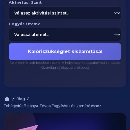
Aktivitási Szint
Fogyás Üteme
Kalóriszükséglet kiszámítása!
Az eredmények becslések, és nem helyettesítik a szakorvosi tanácsot.
Kizárólag tájékoztató jelleggel.
Blog
Fehérjedús Bolonyai Tészta Fogyáshoz és Izomépítéshez