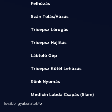
Felhúzás
Szán Tolás/Húzás
Tricepsz Lórugás
Tricepsz Hajlítás
Lábtoló Gép
Tricepsz Kötél Lehúzás
Rönk Nyomás
Medicin Labda Csapás (Slam)
További gyakorlatok