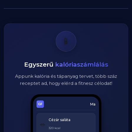
📱
Egyszerű
kalóriaszámlálás
Appunk kalória és tápanyag tervet, több száz
receptet ad, hogy elérd a fitnesz célodat!
Ma
Cézár saláta
🥗
320 kcal