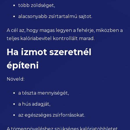
több zöldséget,
alacsonyabb zsírtartalmú sajtot.
A cél az, hogy magas legyen a fehérje, miközben a
teljes kalóriabevitel kontrollált marad.
Ha izmot szeretnél
építeni
Növeld:
a tészta mennyiségét,
a hús adagját,
az egészséges zsírforrásokat.
A tömegnöveléshez szükséges kalóriatöbbletet