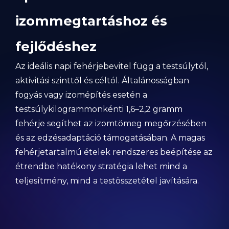
izommegtartáshoz és
fejlődéshez
Az ideális napi fehérjebevitel függ a testsúlytól,
aktivitási szinttől és céltól. Általánosságban
fogyás vagy izomépítés esetén a
testsúlykilogrammonkénti 1,6–2,2 gramm
fehérje segíthet az izomtömeg megőrzésében
és az edzésadaptáció támogatásában. A magas
fehérjetartalmú ételek rendszeres beépítése az
étrendbe hatékony stratégia lehet mind a
teljesítmény, mind a testösszetétel javítására.