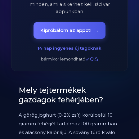
minden, ami a sikerhez kell, rád vár
appunkban
Kipróbálom az appot!
→
14 nap ingyenes új tagoknak
bármikor lemondható
Mely tejtermékek
gazdagok fehérjében?
A görög joghurt (0-2% zsír) körülbelül 10
gramm fehérjét tartalmaz 100 grammban
és alacsony kalóriájú. A sovány túró kiváló