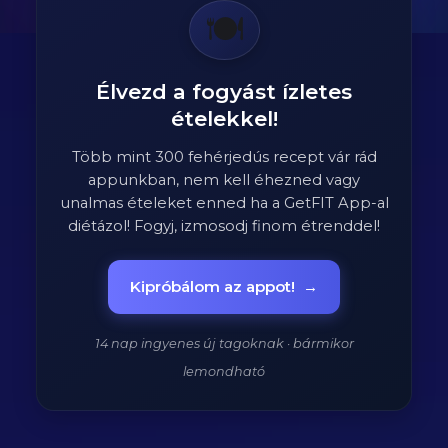
🍽️
Élvezd a fogyást ízletes
ételekkel!
Több mint 300 fehérjedús recept vár rád
appunkban, nem kell éhezned vagy
unalmas ételeket enned ha a GetFIT App-al
diétázol! Fogyj, izmosodj finom étrenddel!
Kipróbálom az appot!
→
14 nap ingyenes új tagoknak · bármikor
lemondható