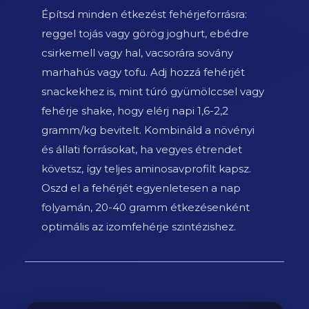
Építsd minden étkezést fehérjeforrásra:
reggel tojás vagy görög joghurt, ebédre
csirkemell vagy hal, vacsorára sovány
marhahús vagy tofu. Adj hozzá fehérjét
snackekhez is, mint túró gyümölccsel vagy
fehérje shake, hogy elérj napi 1,6-2,2
gramm/kg bevitelt. Kombináld a növényi
és állati forrásokat, ha vegyes étrendet
követsz, így teljes aminosavprofilt kapsz.
Oszd el a fehérjét egyenletesen a nap
folyamán, 20-40 gramm étkezésenként
optimális az izomfehérje szintézishez.