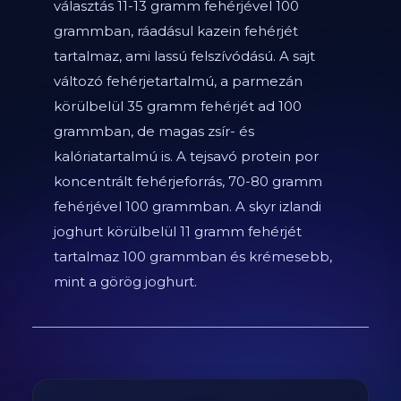
választás 11-13 gramm fehérjével 100
grammban, ráadásul kazein fehérjét
tartalmaz, ami lassú felszívódású. A sajt
változó fehérjetartalmú, a parmezán
körülbelül 35 gramm fehérjét ad 100
grammban, de magas zsír- és
kalóriatartalmú is. A tejsavó protein por
koncentrált fehérjeforrás, 70-80 gramm
fehérjével 100 grammban. A skyr izlandi
joghurt körülbelül 11 gramm fehérjét
tartalmaz 100 grammban és krémesebb,
mint a görög joghurt.