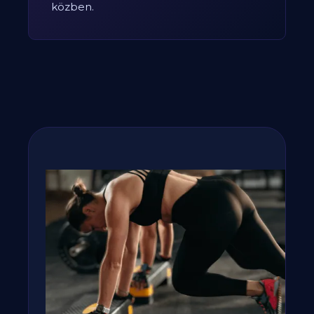
közben.
Fogyj, izmosodj te is a
GetFIT App-al!
Kalória és tápanyag terv, több száz recept,
edzés vár rád appunkban - kattints a
gombra, rakjuk össze tervedet!