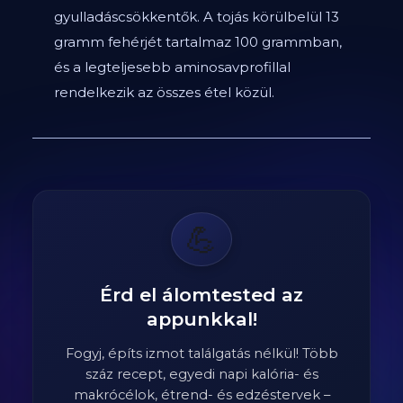
gyulladáscsökkentők. A tojás körülbelül 13
gramm fehérjét tartalmaz 100 grammban,
és a legteljesebb aminosavprofillal
rendelkezik az összes étel közül.
💪
Érd el álomtested az
appunkkal!
Fogyj, építs izmot találgatás nélkül! Több
száz recept, egyedi napi kalória- és
makrócélok, étrend- és edzéstervek –