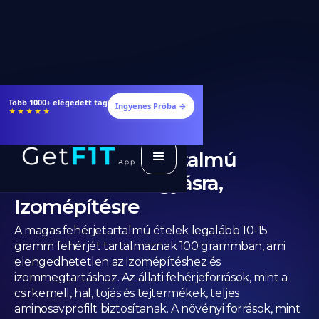
Étrendek, receptek és edzéstervek
Ingyenes Próba →
★★★★★
Magas Fehérjetartalmú
Ételek: Lista Fogyásra,
Izomépítésre
A magas fehérjetartalmú ételek legalább 10-15
gramm fehérjét tartalmaznak 100 grammban, ami
elengedhetetlen az izomépítéshez és
izommegtartáshoz. Az állati fehérjeforrások, mint a
csirkemell, hal, tojás és tejtermékek, teljes
aminosavprofilt biztosítanak. A növényi források, mint