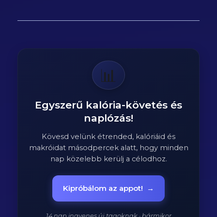
📊
Egyszerű kalória-követés és
naplózás!
Kövesd velünk étrended, kalóriáid és
makróidat másodpercek alatt, hogy minden
nap közelebb kerülj a célodhoz.
Kipróbálom az appot!
→
14 nap ingyenes új tagoknak · bármikor