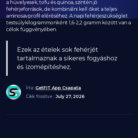
a hüvelyesek, tofu és quinoa, szintén jó
fehérjeforrások, de kombinálni kell őket a teljes
aminosavprofil eléréséhez. A napi fehérjeszükséglet
testsúlykilogrammonként 1,6-2,2 gramm között van a
célok függvényében.
Ezek az ételek sok fehérjét
tartalmaznak a sikeres fogyáshoz
és izomépítéshez.
Írta :
GetFIT App Csapata
Cikk frissítve :
July 27, 2026