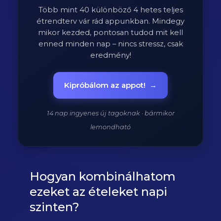
Több mint 40 különböző 4 hetes teljes
étrendterv vár rád appunkban. Mindegy
mikor kezded, pontosan tudod mit kell
enned minden nap – nincs stressz, csak
eredmény!
Kipróbálom az appot!
→
14 nap ingyenes új tagoknak · bármikor
lemondható
Hogyan kombinálhatom
ezeket az ételeket napi
szinten?