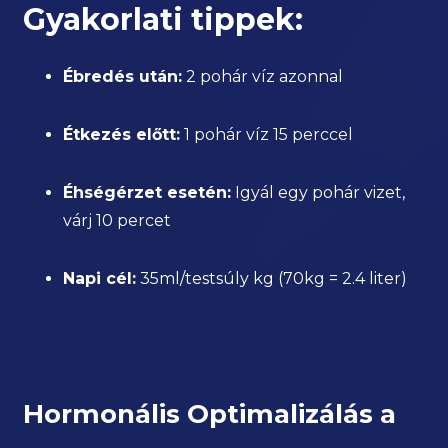
Gyakorlati tippek:
Ébredés után:
2 pohár víz azonnal
Étkezés előtt:
1 pohár víz 15 perccel
Éhségérzet esetén:
Igyál egy pohár vizet,
várj 10 percet
Napi cél:
35ml/testsúly kg (70kg = 2.4 liter)
Hormonális Optimalizálás a