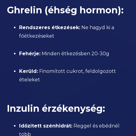
Ghrelin (éhség hormon):
Rendszeres étkezések:
Ne hagyd ki a
főétkezéseket
Fehérje:
Minden étkezésben 20-30g
Kerüld:
Finomított cukrot, feldolgozott
ételeket
Inzulin érzékenység:
Időzített szénhidrát:
Reggel és ebédnél
több