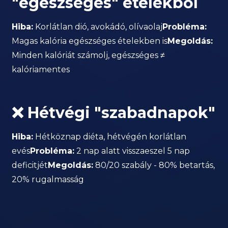
"egészséges" ételekből
Hiba:
Korlátlan dió, avokádó, olívaolaj
Probléma:
Magas kalória egészséges ételekben is
Megoldás:
Minden kalóriát számolj, egészséges ≠
kalóriamentes
❌ Hétvégi "szabadnapok"
Hiba:
Hétköznap diéta, hétvégén korlátlan
evés
Probléma:
2 nap alatt visszaeszel 5 nap
deficitjét
Megoldás:
80/20 szabály - 80% betartás,
20% rugalmasság