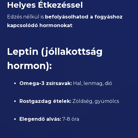
Helyes Étkezéssel
Edzés nélkül is
befolyásolhatod a fogyáshoz
kapcsolódó hormonokat
:
Leptin (jóllakottság
hormon):
Omega-3 zsírsavak:
Hal, lenmag, dió
Rostgazdag ételek:
Zöldség, gyümölcs
Elegendő alvás:
7-8 óra