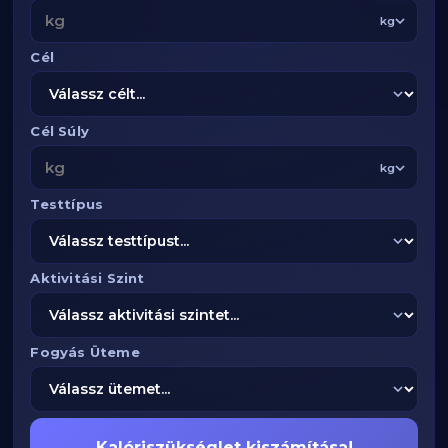
kg
Cél
Cél Súly
kg
Testtípus
Aktivitási Szint
Fogyás Üteme
Kalóriszükséglet kiszámítása!