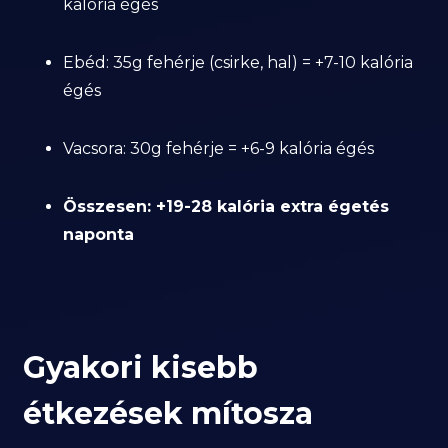
kalória égés
Ebéd: 35g fehérje (csirke, hal) = +7-10 kalória
égés
Vacsora: 30g fehérje = +6-9 kalória égés
Összesen: +19-28 kalória extra égetés
naponta
Gyakori kisebb
étkezések mítosza