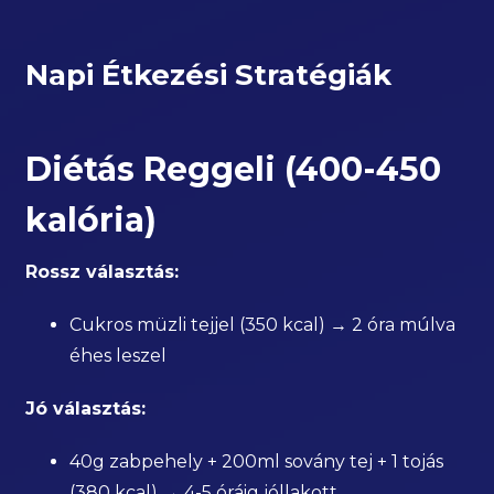
Napi Étkezési Stratégiák
Diétás Reggeli (400-450
kalória)
Rossz választás:
Cukros müzli tejjel (350 kcal) → 2 óra múlva
éhes leszel
Jó választás:
40g zabpehely + 200ml sovány tej + 1 tojás
(380 kcal) → 4-5 óráig jóllakott