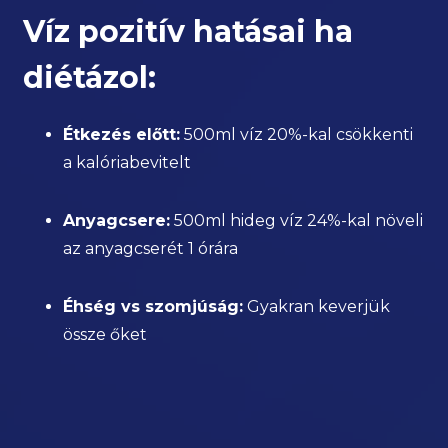
Víz pozitív hatásai ha
diétázol:
Étkezés előtt:
500ml víz 20%-kal csökkenti
a kalóriabevitelt
Anyagcsere:
500ml hideg víz 24%-kal növeli
az anyagcserét 1 órára
Éhség vs szomjúság:
Gyakran keverjük
össze őket