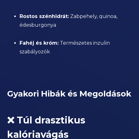
Rostos szénhidrát:
Zabpehely, quinoa,
édesburgonya
Fahéj és króm:
Természetes inzulin
szabályozók
Gyakori Hibák és Megoldások
❌ Túl drasztikus
kalóriavágás