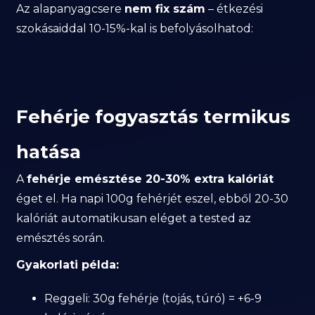
Az alapanyagcsere
nem fix szám
– étkezési
szokásaiddal 10-15%-kal is befolyásolhatod:
Fehérje fogyasztás termikus
hatása
A
fehérje emésztése 20-30% extra kalóriát
éget el. Ha napi 100g fehérjét eszel, ebből 20-30
kalóriát automatikusan eléget a tested az
emésztés során.
Gyakorlati példa:
Reggeli: 30g fehérje (tojás, túró) = +6-9