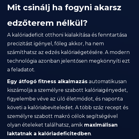
Mit csinálj ha fogyni akarsz
edzőterem nélkül?
A kalóriadeficit otthoni kialakítása és fenntartása
precizitást igényel, főleg akkor, ha nem
számíthatsz az edzés kalóriaégetésére. A modern
technológia azonban jelentősen megkönnyíti ezt
a feladatot.
Egy átfogó fitness alkalmazás
automatikusan
kiszámolja a személyre szabott kalóriaigényedet,
figyelembe véve az ülő életmódot, és naponta
követi a kalóriabeviteledet. A több száz recept és
személyre szabott makró célok segítségével
olyan ételeket találhatsz, amik
maximálisan
laktatnak a kalóriadeficitedben
.