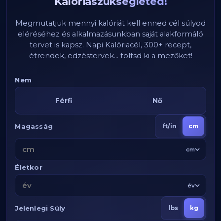
Kalóriaszükségleted!
Megmutatjuk mennyi kalóriát kell enned cél súlyod
eléréséhez és alkalmazásunkban saját alakformáló
tervet is kapsz. Napi Kalóriacél, 300+ recept,
étrendek, edzéstervek... töltsd ki a mezőket!
Nem
Férfi
Nő
Magasság
ft/in
cm
cm
Életkor
év
Jelenlegi Súly
lbs
kg