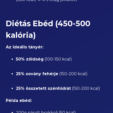
Diétás Ebéd (450-500
kalória)
Az ideális tányér:
50% zöldség
(100-150 kcal)
25% sovány fehérje
(150-200 kcal)
25% összetett szénhidrát
(150-200 kcal)
Példa ebéd:
200g párolt brokkoli (50 kcal)