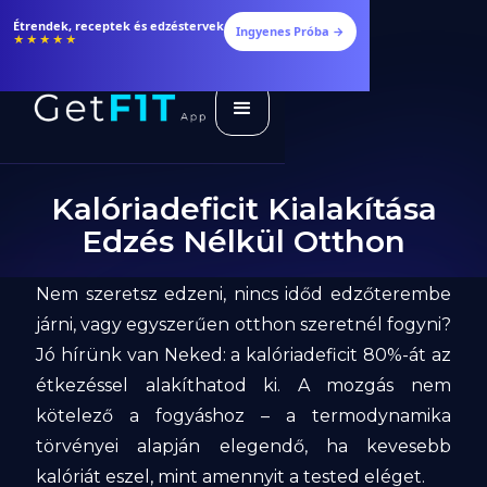
Étrendek, receptek és edzéstervek
Ingyenes Próba →
★★★★★
Kalóriadeficit Kialakítása
Edzés Nélkül Otthon
Nem szeretsz edzeni, nincs időd edzőterembe
járni, vagy egyszerűen otthon szeretnél fogyni?
Jó hírünk van Neked: a kalóriadeficit 80%-át az
étkezéssel alakíthatod ki. A mozgás nem
kötelező a fogyáshoz – a termodynamika
törvényei alapján elegendő, ha kevesebb
kalóriát eszel, mint amennyit a tested eléget.