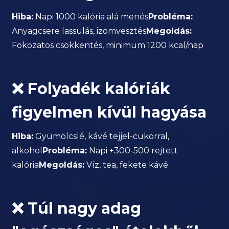
Hiba:
Napi 1000 kalória alá menés
Probléma:
Anyagcsere lassulás, izomvesztés
Megoldás:
Fokozatos csökkentés, minimum 1200 kcal/nap
❌ Folyadék kalóriák
figyelmen kívül hagyása
Hiba:
Gyümölcslé, kávé tejjel-cukorral,
alkohol
Probléma:
Napi +300-500 rejtett
kalória
Megoldás:
Víz, tea, fekete kávé
❌ Túl nagy adag