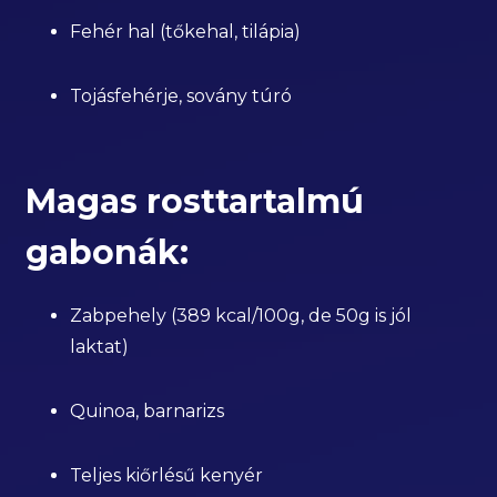
Fehér hal (tőkehal, tilápia)
Tojásfehérje, sovány túró
Magas rosttartalmú
gabonák:
Zabpehely (389 kcal/100g, de 50g is jól
laktat)
Quinoa, barnarizs
Teljes kiőrlésű kenyér