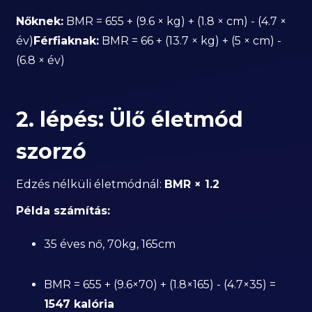
Nőknek:
BMR = 655 + (9.6 × kg) + (1.8 × cm) - (4.7 ×
év)
Férfiaknak:
BMR = 66 + (13.7 × kg) + (5 × cm) -
(6.8 × év)
2. lépés: Ülő életmód
szorzó
Edzés nélküli életmódnál:
BMR × 1.2
Példa számítás:
35 éves nő, 70kg, 165cm
BMR = 655 + (9.6×70) + (1.8×165) - (4.7×35) =
1547 kalória