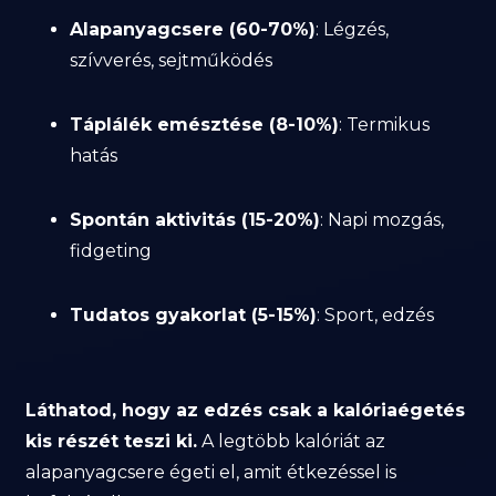
Alapanyagcsere (60-70%)
: Légzés,
szívverés, sejtműködés
Táplálék emésztése (8-10%)
: Termikus
hatás
Spontán aktivitás (15-20%)
: Napi mozgás,
fidgeting
Tudatos gyakorlat (5-15%)
: Sport, edzés
Láthatod, hogy az edzés csak a kalóriaégetés
kis részét teszi ki.
A legtöbb kalóriát az
alapanyagcsere égeti el, amit étkezéssel is