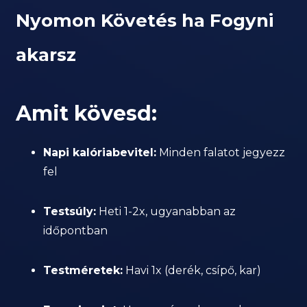
Nyomon Követés ha Fogyni
akarsz
Amit kövesd:
Napi kalóriabevitel:
Minden falatot jegyezz
fel
Testsúly:
Heti 1-2x, ugyanabban az
időpontban
Testméretek:
Havi 1x (derék, csípő, kar)