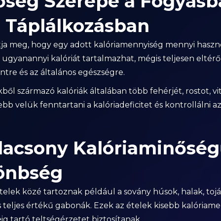
őség Szerepe a Fogyásb
 Táplálkozásban
ja meg, hogy egy adott kalóriamennyiség mennyi haszno
 ugyanannyi kalóriát tartalmazhat, mégis teljesen eltérő 
intre és az általános egészségre.
kből származó kalóriák általában több fehérjét, rostot, v
b velük fenntartani a kalóriadeficitet és kontrollálni az
lacsony Kalóriaminőség
lönbség
elek közé tartoznak például a sovány húsok, halak, tojá
teljes értékű gabonák. Ezek az ételek kisebb kalóriame
g tartó teltségérzetet biztosítanak.