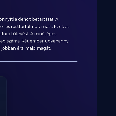
nyíti a deficit betartását. A
e- és rosttartalmuk miatt. Ezek az
ülni a túlevést. A minőséges
rleg száma. Két ember ugyanannyi
és jobban érzi majd magát.