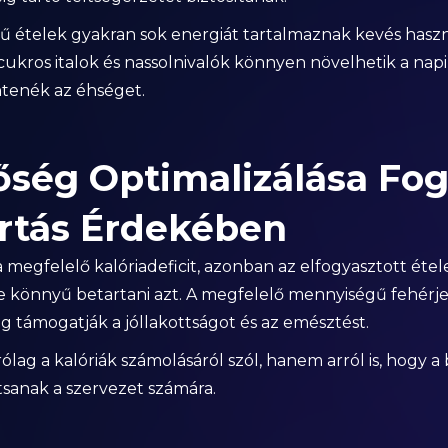
ű ételek gyakran sok energiát tartalmaznak kevés haszn
cukros italok és nassolnivalók könnyen növelhetik a napi 
tenék az éhséget.
őség Optimalizálása Fog
rtás Érdekében
 a megfelelő kalóriadeficit, azonban az elfogyasztott ét
e könnyű betartani azt. A megfelelő mennyiségű fehérje
g támogatják a jóllakottságot és az emésztést.
lag a kalóriák számolásáról szól, hanem arról is, hogy a 
tsanak a szervezet számára.