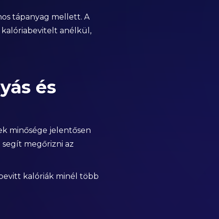
os tápanyag mellett. A
kalóriabevitelt anélkül,
yás és
elek minősége jelentősen
 segít megőrizni az
bevitt kalóriák minél több