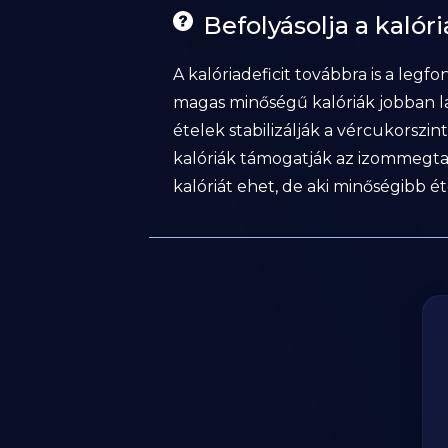
Befolyásolja a kaló
A kalóriadeficit továbbra is a leg
magas minőségű kalóriák jobban lak
ételek stabilizálják a vércukorszi
kalóriák támogatják az izommegta
kalóriát ehet, de aki minőségibb é