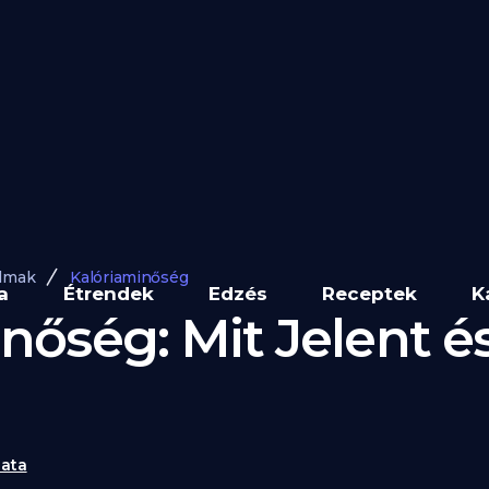
lmak
Kalóriaminőség
a
Étrendek
Edzés
Receptek
K
nőség: Mit Jelent é
ata