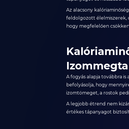
Az alacsony kalóriaminőség
feldolgozott élelmiszerek, 
hogy megfelelően csökken
Kalóriamin
Izommegta
A fogyás alapja továbbra is
befolyásolja, hogy mennyir
izomtömeget, a rostok pedi
A legjobb étrend nem kizáró
értékes tápanyagot biztosí