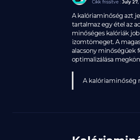
Cikk frissítve :
July 27,
A kalóriaminőség azt je
tartalmaz egy étel az ad
minőséges kalóriák job
izomtömeget. A magas m
alacsony minőségűek fe
optimalizálása megkönny
A kalóriaminőség m