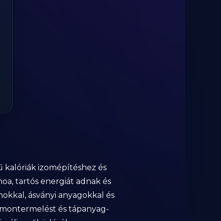
gű kalóriák izomépítéshez és
oa, tartós energiát adnak és
nokkal, ásványi anyagokkal és
hormontermelést és tápanyag-