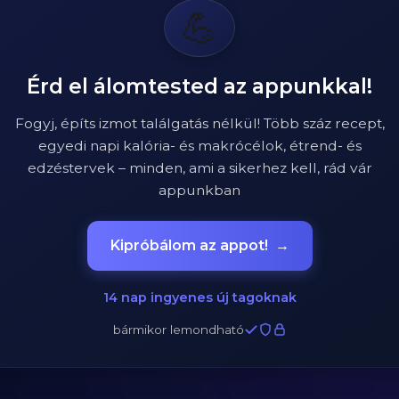
💪
Érd el álomtested az appunkkal!
Fogyj, építs izmot találgatás nélkül! Több száz recept,
egyedi napi kalória- és makrócélok, étrend- és
edzéstervek – minden, ami a sikerhez kell, rád vár
appunkban
Kipróbálom az appot!
→
14 nap ingyenes új tagoknak
bármikor lemondható