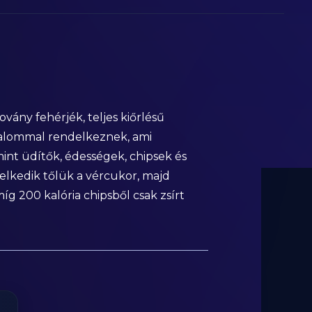
ány fehérjék, teljes kiőrlésű
rtalommal rendelkeznek, ami
int üdítők, édességek, chipsek és
melkedik tőlük a vércukor, majd
míg 200 kalória chipsből csak zsírt