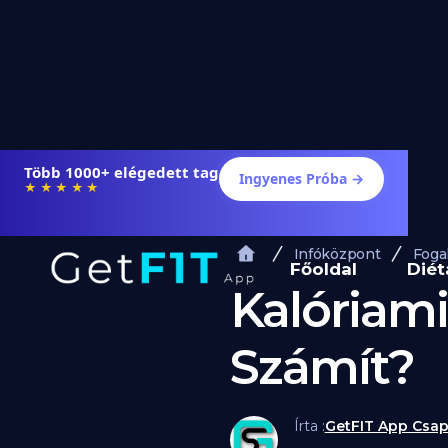
Több 1000+ elégedett tag
Ingyenes Próba →
★★★★★
Infóközpont
Foga
Főoldal
Diét
Kalóriami
Számít?
Írta :
GetFIT App Csap