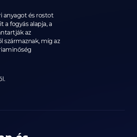
i anyagot és rostot
 a fogyás alapja, a
ntartják az
l származnak, míg az
óriaminőség
l.