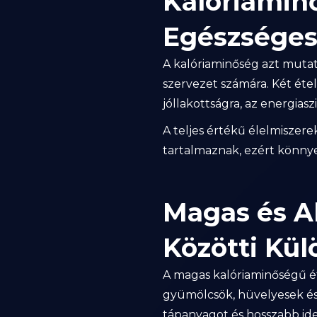
Kalóriamin
Egészséges
A kalóriaminőség azt mutat
szervezet számára. Két étel
jóllakottságra, az energiasz
A teljes értékű élelmiszere
tartalmaznak, ezért könnyeb
Magas és A
Közötti Kü
A magas kalóriaminőségű ét
gyümölcsök, hüvelyesek és 
tápanyagot és hosszabb idei