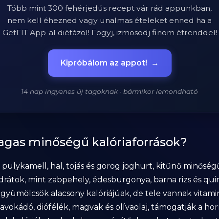
Több mint 300 fehérjedús recept vár rád appunkban,
nem kell éhezned vagy unalmas ételeket enned ha a
GetFIT App-al diétázol! Fogyj, izmosodj finom étrenddel!
Kipróbálom az appot!
→
14 nap ingyenes új tagoknak · bármikor lemondható
agas minőségű kalóriaforrások?
, pulykamell, hal, tojás és görög joghurt, kitűnő minősé
drátok, mint zabpehely, édesburgonya, barna rizs és quin
gyümölcsök alacsony kalóriájúak, de tele vannak vitami
t avokádó, diófélék, magvak és olívaolaj, támogatják a 