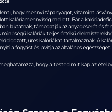
 2026
lenti, hogy mennyi tápanyagot, vitamint, ásvány
ott kalóriamennyiség mellett. Bár a kalóriadeficit
ban laktatnak, támogatják az anyagcserét és fen
inőségű kalóriák teljes értékű élelmiszerekbő
ldolgozott, üres kalóriákat tartalmaznak. A kal
íti a fogyást és javítja az általános egészséget.
eghatározza, hogy a tested mit kap az ételbő