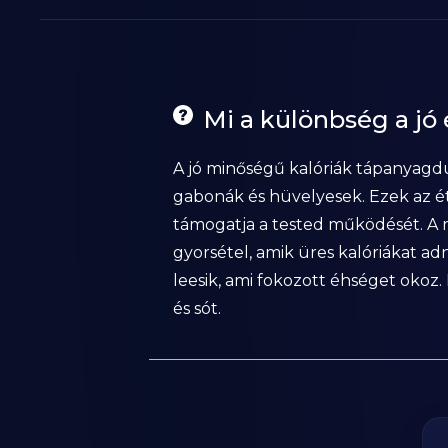
Mi a különbség a jó
A jó minőségű kalóriák tápanyagdú
gabonák és hüvelyesek. Ezek az ét
támogatja a tested működését. A r
gyorsétel, amik üres kalóriákat a
leesik, ami fokozott éhséget okoz. 
és sót.