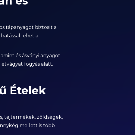
an és
s tápanyagot biztosít a
hatással lehet a
itamint és ásványi anyagot
 étvágyat fogyás alatt.
ű Ételek
s, tejtermékek, zöldségek,
nnyiség mellett is több