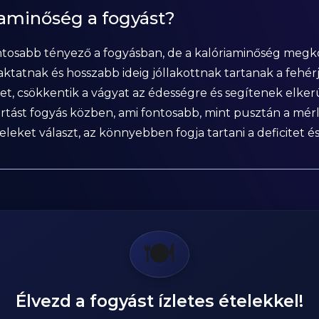
riaminőség a fogyást?
fontosabb tényező a fogyásban, de a kalóriaminőség megkön
tatnak és hosszabb ideig jóllakottnak tartanak a fehérj
ntet, csökkentik a vágyat az édességre és segítenek elker
rtást fogyás közben, ami fontosabb, mint pusztán a mé
teleket választ, az könnyebben fogja tartani a deficitet 
🍽️
Élvezd a fogyást ízletes ételekkel!