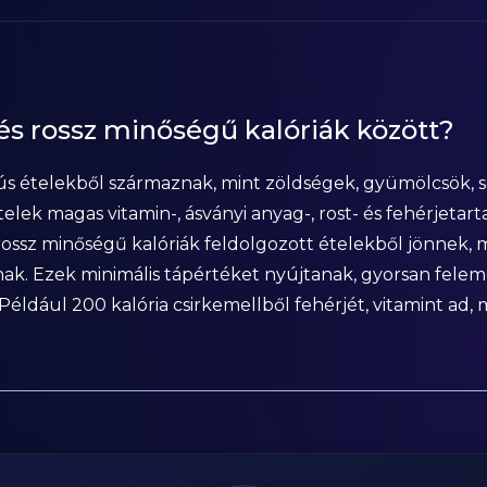
 és rossz minőségű kalóriák között?
s ételekből származnak, mint zöldségek, gyümölcsök, sov
elek magas vitamin-, ásványi anyag-, rost- és fehérjeta
ossz minőségű kalóriák feldolgozott ételekből jönnek, m
dnak. Ezek minimális tápértéket nyújtanak, gyorsan fele
Például 200 kalória csirkemellből fehérjét, vitamint ad, 