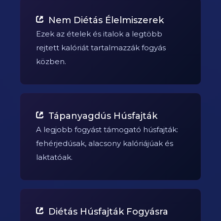
Nem Diétás Élelmiszerek
Ezek az ételek és italok a legtöbb
rejtett kalóriát tartalmazzák fogyás
közben.
Tápanyagdús Húsfajták
A legjobb fogyást támogató húsfajták:
fehérjedúsak, alacsony kalóriájúak és
laktatóak.
Diétás Húsfajták Fogyásra