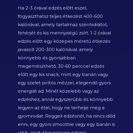
Ha 2-3 órával edzés előtt eszel,
fogyaszthatsz teljes étkezést 400-600
kalóriával, amely tartalmaz szénhidrátot,
fehérjét és kis mennyiségű zsírt. 1-2 órával
edzés előtt egy közepes méretű étkezés
javasolt 200-300 kalóriával, amely
könnyebb és gyorsabban
megemészthető. 30-60 perccel edzés
előtt egy kis snack, mint egy banán vagy
egy szelet pirítós mézzel, elegendő gyors
energiát ad. Minél közelebb vagy az
edzéshez, annál egyszerűbb és könnyebb
legyen az étel, hogy ne terhelje meg a
gyomrodat. Reggeli edzésnél, ha nincs időd
enni, egy gyors smoothie vagy egy banán is
jobb, mint éhgyomorra edzeni.