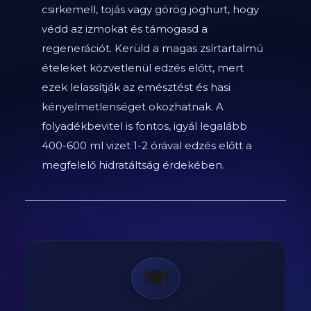
csirkemell, tojás vagy görög joghurt, hogy
védd az izmokat és támogasd a
regenerációt. Kerüld a magas zsírtartalmú
ételeket közvetlenül edzés előtt, mert
ezek lelassítják az emésztést és hasi
kényelmetlenséget okozhatnak. A
folyadékbevitel is fontos, igyál legalább
400-600 ml vizet 1-2 órával edzés előtt a
megfelelő hidratáltság érdekében.
🍽️