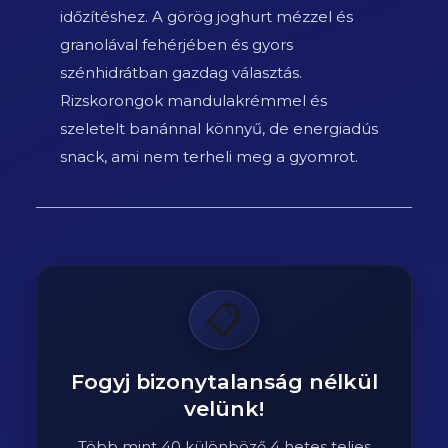
időzítéshez. A görög joghurt mézzel és
granolával fehérjében és gyors
szénhidrátban gazdag választás.
Rizskorongok mandulakrémmel és
szeletelt banánnal könnyű, de energiadús
snack, ami nem terheli meg a gyomrot.
📋
Fogyj bizonytalanság nélkül
velünk!
Több mint 40 különböző 4 hetes teljes