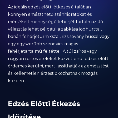
Az ideális edzés előtti étkezés általában
könnyen emészthető szénhidrátokat és
mérsékelt mennyiségű fehérjét tartalmaz. Jó
választás lehet például a zabkása joghurttal,
banán fehérjeturmixszal, rizs sovány hússal vagy
egy egyszerűbb szendvics magas
fehérjetartalmú feltéttel. A túl zsíros vagy
nagyon rostos ételeket közvetlenül edzés előtt
érdemes kerülni, mert lassíthatják az emésztést
és kellemetlen érzést okozhatnak mozgás
közben.
Edzés Előtti Étkezés
Időzítése