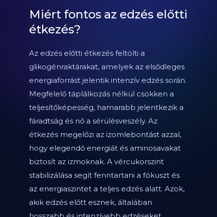
Miért fontos az edzés előtti
étkezés?
Az edzés előtti étkezés feltölti a
glikogénraktárakat, amelyek az elsődleges
energiaforrást jelentik intenzív edzés során.
Megfelelő táplálkozás nélkül csökken a
teljesítőképesség, hamarabb jelentkezik a
fáradtság és nő a sérülésveszély. Az
étkezés megelőzi az izomlebontást azzal,
hogy elegendő energiát és aminosavakat
biztosít az izmoknak. A vércukorszint
stabilizálása segít fenntartani a fókuszt és
az energiaszintet a teljes edzés alatt. Azok,
akik edzés előtt esznek, általában
hosszabb és intenzívebb edzéseket