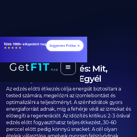
Étrendek, receptek és edzéstervek
Ingyenes Próba →
★★★★★
Edzés Előtti Étkezés: Mit,
Mennyit és Mikor Egyél
Az edzés előtti étkezés célja energiát biztosítani a
tested számára, megelőzni az izomlebontást és
optimalizálni a teljesítményt. A szénhidrátok gyors
energiaforrást adnak, míg a fehérje védi az izmokat és
elősegíti a regenerációt. Az időzítés kritikus: 2-3 órával
edzés előtt fogyaszthatsz teljes étkezést, 30-60
perccel előtt pedig könnyű snacket. A cél olyan
ételek választása, amelyek gyorsan felszívódnak,