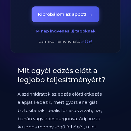
Kipróbálom az appot!
→
14 nap ingyenes új tagoknak
bármikor lemondható
Mit egyél edzés előtt a
legjobb teljesítményért?
A szénhidrátok az edzés előtti étkezés
alapját képezik, mert gyors energiát
biztosítanak, ideális források a zab, rizs,
banán vagy édesburgonya. Adj hozzá
közepes mennyiségű fehérjét, mint