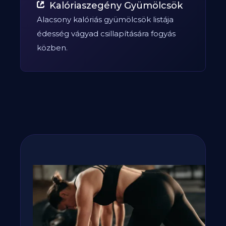
Kalóriaszegény Gyümölcsök
Alacsony kalóriás gyümölcsök listája
édesség vágyad csillapítására fogyás
közben.
Fogyj, izmosodj te is a
GetFIT App-al!
Kalória és tápanyag terv, több száz recept,