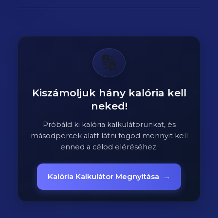
🔢
Kiszámoljuk hány kalória kell
neked!
Próbáld ki kalória kalkulátorunkat, és
másodpercek alatt látni fogod mennyit kell
enned a célod eléréséhez.
Kalória Kalkulátor Megnyitása
→