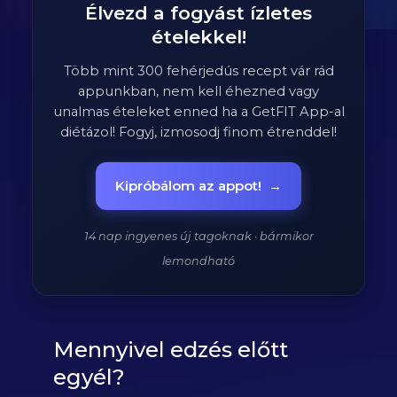
Élvezd a fogyást ízletes
ételekkel!
Több mint 300 fehérjedús recept vár rád
appunkban, nem kell éhezned vagy
unalmas ételeket enned ha a GetFIT App-al
diétázol! Fogyj, izmosodj finom étrenddel!
Kipróbálom az appot!
→
14 nap ingyenes új tagoknak · bármikor
lemondható
Mennyivel edzés előtt
egyél?