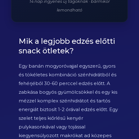
14 nap ingyenes új tagoknak · bármikor
lemondható
Mik a legjobb edzés előtti
snack ötletek?
Egy banán mogyoróvajjal egyszerű, gyors
és tökéletes kombináció szénhidrátból és
fehérjéből 30-60 perccel edzés előtt. A
zabkása bogyós gyümölcsökkel és egy kis
mézzel komplex szénhidrátot és tartós
energiát biztosít 1-2 órával edzés előtt. Egy
szelet teljes kiőrlésű kenyér
pulykasonkával vagy tojással
kiegyensúlyozott makrókat ad közepes