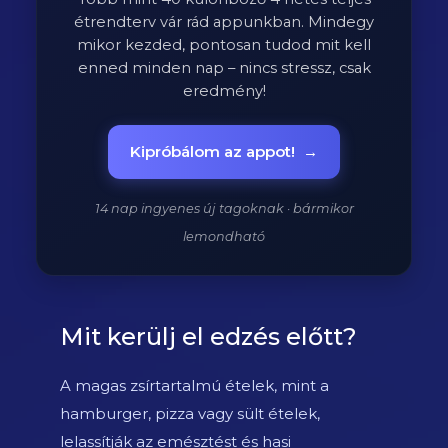
étrendterv vár rád appunkban. Mindegy
mikor kezded, pontosan tudod mit kell
enned minden nap – nincs stressz, csak
eredmény!
Kipróbálom az appot!
→
14 nap ingyenes új tagoknak · bármikor
lemondható
Mit kerülj el edzés előtt?
A magas zsírtartalmú ételek, mint a
hamburger, pizza vagy sült ételek,
lelassítják az emésztést és hasi