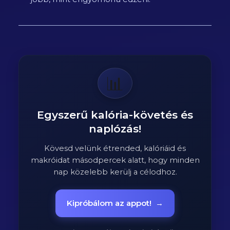
📊
Egyszerű kalória-követés és
naplózás!
Kövesd velünk étrended, kalóriáid és
makróidat másodpercek alatt, hogy minden
nap közelebb kerülj a célodhoz.
Kipróbálom az appot!
→