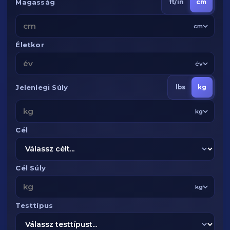
Magasság
ft/in
cm
cm
Életkor
év
Jelenlegi Súly
lbs
kg
kg
Cél
Cél Súly
kg
Testtípus