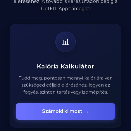
eléréséhez. A további sikeres utadon pedig a
GetFIT App támogat!
📊
Kalória Kalkulátor
Tudd meg, pontosan mennyi kalóriára van
szükséged céljaid eléréséhez, legyen az
fogyás, szinten tartás vagy izomépítés.
Számold ki most
→