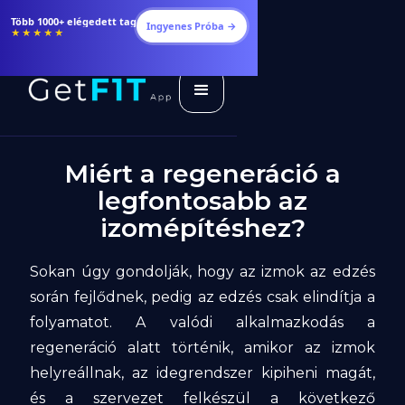
Étrendek, receptek és edzéstervek
Ingyenes Próba →
★★★★★
Miért a regeneráció a
legfontosabb az
izomépítéshez?
Sokan úgy gondolják, hogy az izmok az edzés
során fejlődnek, pedig az edzés csak elindítja a
folyamatot. A valódi alkalmazkodás a
regeneráció alatt történik, amikor az izmok
helyreállnak, az idegrendszer kipiheni magát,
és a szervezet felkészül a következő