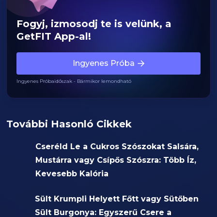
Fogyj, izmosodj te is velünk, a
GetFIT App-al!
Ingyenes Próba
Ingyenes Próbaidőszak - Bármikor lemondható
További Hasonló Cikkek
Cseréld Le a Cukros Szószokat Salsára,
Mustárra vagy Csípős Szószra: Több Íz,
Kevesebb Kalória
Sült Krumpli Helyett Főtt vagy Sütőben
Sült Burgonya: Egyszerű Csere a