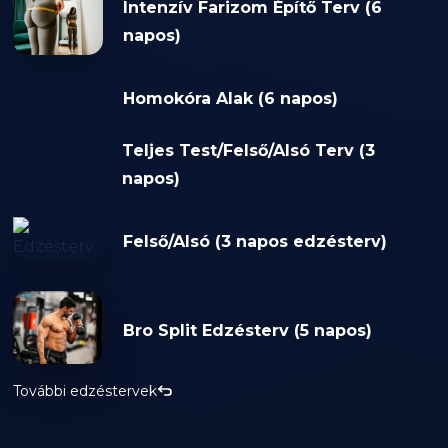
Intenzív Farizom Építő Terv (6
napos)
Homokóra Alak (6 napos)
Teljes Test/Felső/Alsó Terv (3
napos)
Felső/Alsó (3 napos edzésterv)
Bro Split Edzésterv (5 napos)
További edzéstervek