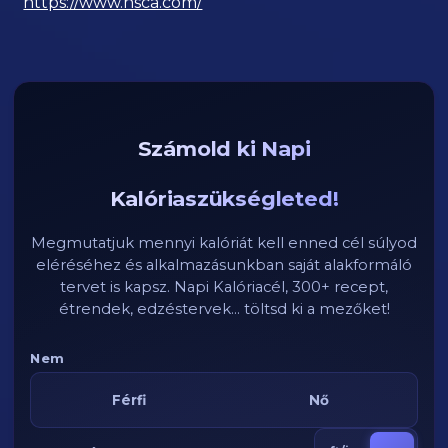
https://www.nsca.com/
Számold ki Napi
Kalóriaszükségleted!
Megmutatjuk mennyi kalóriát kell enned cél súlyod
eléréséhez és alkalmazásunkban saját alakformáló
tervet is kapsz. Napi Kalóriacél, 300+ recept,
étrendek, edzéstervek... töltsd ki a mezőket!
Nem
Férfi
Nő