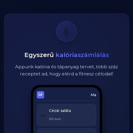
📱
Egyszerű
kalóriaszámlálás
Appunk kalória és tápanyag tervet, több száz
receptet ad, hogy elérd a fitnesz célodat!
Ma
Cézár saláta
🥗
320 kcal