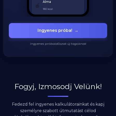
Alma
🍎
180 kcal
Grillezett csirke
🍗
Ingyenes próba!
→
420 kcal
Ingyenes próbaidőszak új tagoknak
920
/
2200
kcal
Fogyj, Izmosodj Velünk!
Fedezd fel ingyenes kalkulátorainkat és kapj
személyre szabott útmutatást célod