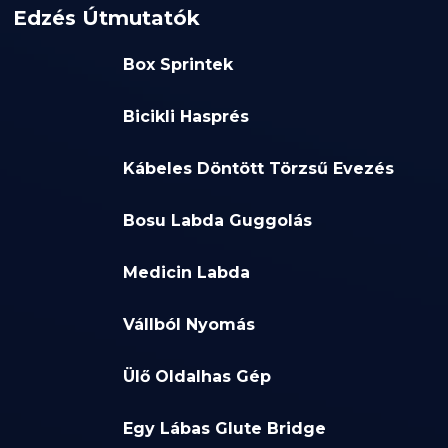
Edzés Útmutatók
Box Sprintek
Bicikli Hasprés
Kábeles Döntött Törzsű Evezés
Bosu Labda Guggolás
Medicin Labda
Vállból Nyomás
Ülő Oldalhas Gép
Egy Lábas Glute Bridge