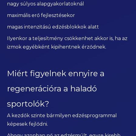
nagy súlyos alapgyakorlatoknál
maximális erő fejlesztésekor
magas intenzitású edzésblokkok alatt
Ilyenkor a teljesítmény csökkenhet akkor is, ha az
izmok egyébként kipihentnek érződnek.
Miért figyelnek ennyire a
regenerációra a haladó
sportolók?
A kezdők szinte bármilyen edzésprogrammal
képesek fejlődni.
Ahogy azonban nő az edzésmúlt, egyre kisebb