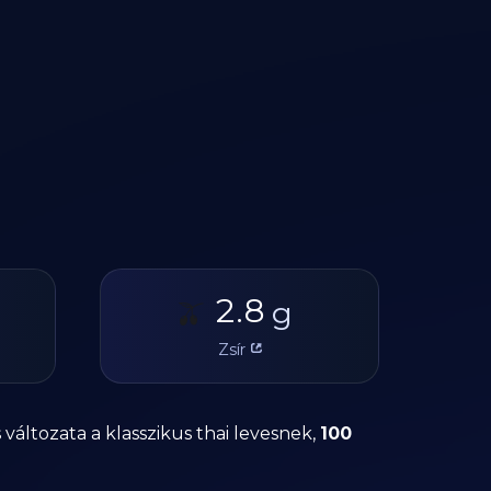
2.8
🫒
g
Zsír
változata a klasszikus thai levesnek,
100