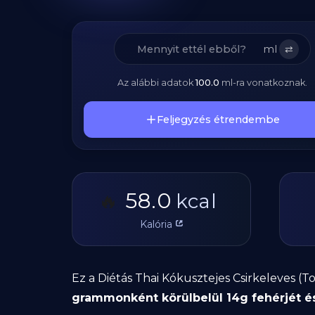
ml
⇄
Az alábbi adatok
100.0
ml
-ra vonatkoznak.
Feljegyzés étrendembe
58.0
🔥
kcal
Kalória
Ez a Diétás Thai Kókusztejes Csirkeleves (T
grammonként körülbelül 14g fehérjét és