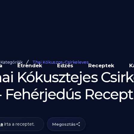
Kategóriák
Thai Kókuszos-Csirkeleves
a
Étrendek
Edzés
Receptek
K
hai Kókusztejes Csir
 - Fehérjedús Recept
ta
írta a receptet.
Megosztás