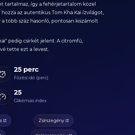
et tartalmaz, így a fehérjetartalom közel
ozza az autentikus Tom Kha Kai ízvilágot,
 a több száz hasonló, pontosan kiszámolt
i" pedig csirkét jelent. A citromfű,
é tette ezt a levest.
25 perc
Főzési idő (perc)
25
Glikémiás index
s
Zsírszegény