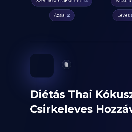
Szénhidrátcsökkentett
Vacsora
Ázsiai
Leves
Diétás Thai Kókus
Csirkeleves Hozzá