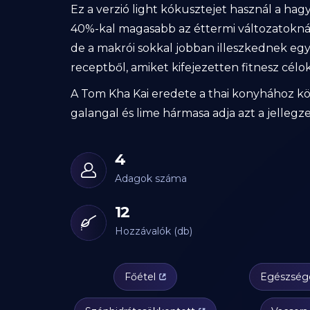
Ez a verzió light kókusztejet használ a hag
40%-kal magasabb az éttermi változatoknál
de a makrói sokkal jobban illeszkednek egy
receptből, amiket kifejezetten fitnesz célo
A Tom Kha Kai eredete a thai konyhához köthe
galangal és lime hármasa adja azt a jellegze
4
Adagok száma
12
Hozzávalók (db)
Főétel
Egészség