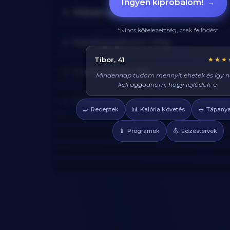
Ingyen kipróbálom!
→
Shiitake gomba: 150g
*Nincs kötelezettség, csak fejlődés*
Koktélparadicsom: 100g
Réka, 29
★★★
Friss koriander: 15g
Azt hittem diétán csak csirkét és brokkolit l
enni, veletek mindig tudok valami finom
enni, és sosem éhezem!
Újhagyma (Spring onions/ Tavaszi hag
🍳
📊
🥗
Receptek
Kalória Követés
Tápanya
📱
💪
Programok
Edzéstervek