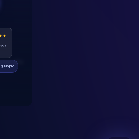
★★
ehet
at
yma): 40g
g Napló