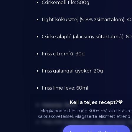
Csirkemell filé: 500g
Light kókusztej (5-8% zsírtartalom): 
Csirke alaplé (alacsony sótartalmú): 6
Friss citromfű: 30g
Friss galangal gyökér: 20g
Friss lime leve: 60ml
Kell a teljes recept?💙
Halszósz: 30ml
Megkapod ezt és még 300+ másik diétás re
kalóriakövetéssel, világszerte elismert étren
Friss chili (madárszem vagy serrano): 1