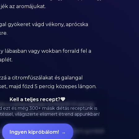
jék az aromájukat.
gal gyökeret vágd vékony, aprócska
re.
y lábasban vagy wokban forrald fel a
aplét.
zá a citromfűszálakat és galangal
ket, majd főzd 5 percig közepes lángon.
Kell a teljes recept?💙
e a csirkecsíkokat és főzd 8-10 percig
ezt és még 300+ másik diétás receptünk is
ljesen átfőnek és fehérek lesznek belül.
téssel, világszerte elismert étrend appunkban!
ozzá a light kókusztejet, szeletelt gombát
Ingyen kipróbálom!
→