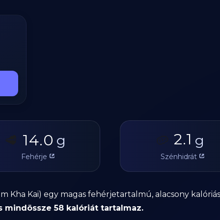
2.1
14.0
🥩
g
🥔
g
Fehérje
Szénhidrát
om Kha Kai) egy magas fehérjetartalmú, alacsony kalóriás 
 mindössze 58 kalóriát tartalmaz.