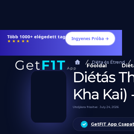
Több 1000+ elégedett tag
Ingyenes Próba →
★★★★★
Diéta és Étrend
Főoldal
Diét
Diétás T
Kha Kai)
Utoljásra frissítve:
July 24, 2026
GetFIT App Csapa