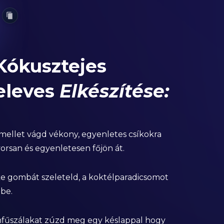
Kókusztejes
eleves
Elkészítése:
emellet vágd vékony, egyenletes csíkokra
orsan és egyenletesen főjön át.
ake gombát szeleteld, a koktélparadicsomot
lbe.
mfűszálakat zúzd meg egy késlappal hogy