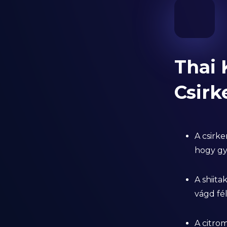
Thai 
Csirk
A csirk
hogy gy
A shiit
vágd fé
A citro