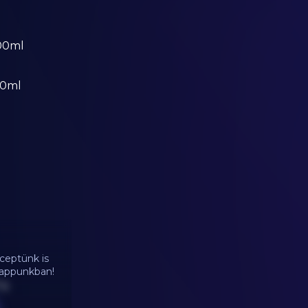
400ml
00ml
ceptünk is
d appunkban!
0g