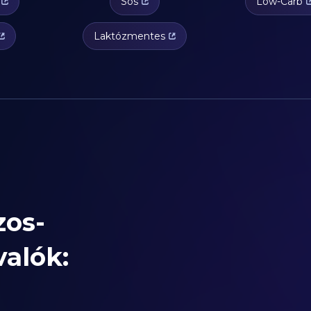
Sós
Low-Carb
Laktózmentes
zos-
valók: