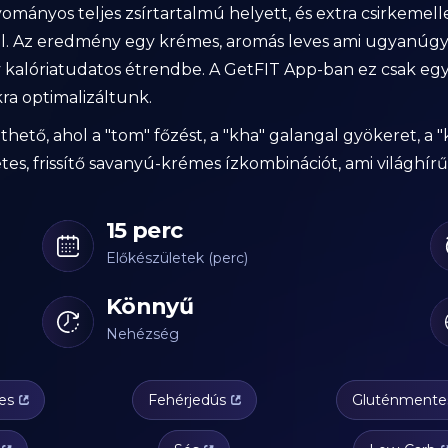
yományos teljes zsírtartalmú helyett, és extra csirkemell
. Az eredmény egy krémes, aromás leves ami ugyanúgy h
 kalóriatudatos étrendbe. A GetFIT App-ban ez csak egy
kra optimalizáltunk.
tő, ahol a "tom" főzést, a "kha" galangal gyökeret, a "ka
tes, frissítő savanyú-krémes ízkombinációt, ami világhírűv
15 perc
Előkészületek (perc)
Könnyű
Nehézség
es
Fehérjedús
Gluténmente