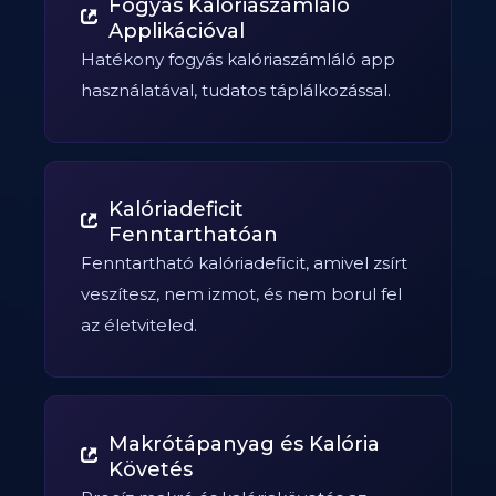
Fogyás Kalóriaszámláló
Applikációval
Hatékony fogyás kalóriaszámláló app
használatával, tudatos táplálkozással.
Kalóriadeficit
Fenntarthatóan
Fenntartható kalóriadeficit, amivel zsírt
veszítesz, nem izmot, és nem borul fel
az életviteled.
Makrótápanyag és Kalória
Követés