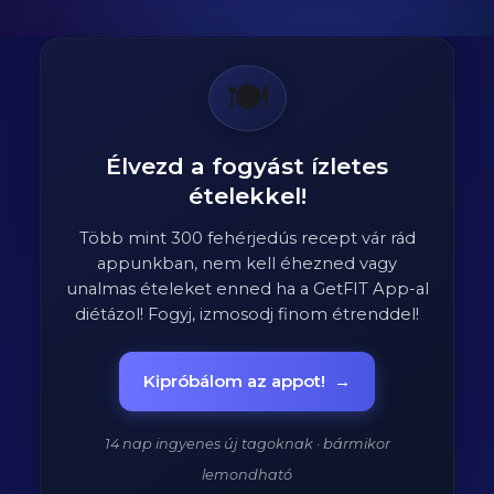
🍽️
Élvezd a fogyást ízletes
ételekkel!
Több mint 300 fehérjedús recept vár rád
appunkban, nem kell éhezned vagy
unalmas ételeket enned ha a GetFIT App-al
diétázol! Fogyj, izmosodj finom étrenddel!
Kipróbálom az appot!
→
14 nap ingyenes új tagoknak · bármikor
lemondható