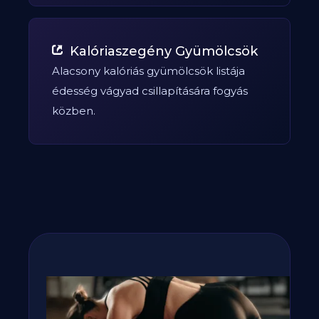
Kalóriaszegény Gyümölcsök
Alacsony kalóriás gyümölcsök listája
édesség vágyad csillapítására fogyás
közben.
Fogyj, izmosodj te is a
GetFIT App-al!