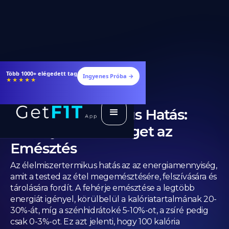
Étrendek, receptek és edzéstervek
Ingyenes Próba →
★★★★★
Élelmiszertermikus Hatás:
Mennyi Kalóriát Éget az
Emésztés
Az élelmiszertermikus hatás az az energiamennyiség,
amit a tested az étel megemésztésére, felszívására és
tárolására fordít. A fehérje emésztése a legtöbb
energiát igényel, körülbelül a kalóriatartalmának 20-
30%-át, míg a szénhidrátoké 5-10%-ot, a zsíré pedig
csak 0-3%-ot. Ez azt jelenti, hogy 100 kalória