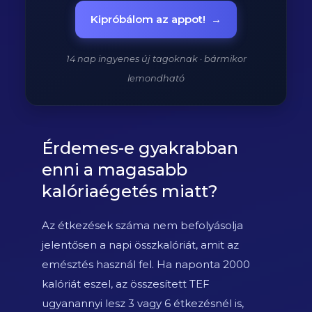
Kipróbálom az appot!
→
14 nap ingyenes új tagoknak · bármikor
lemondható
Érdemes-e gyakrabban
enni a magasabb
kalóriaégetés miatt?
Az étkezések száma nem befolyásolja
jelentősen a napi összkalóriát, amit az
emésztés használ fel. Ha naponta 2000
kalóriát eszel, az összesített TEF
ugyanannyi lesz 3 vagy 6 étkezésnél is,