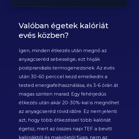
Valóban égetek kalóriát
evés közben?
Igen, minden étkezés után megnő az
anyagcseréd sebessége, ezt hívják
postprandialis termogenezisnek. Az evés
után 30-60 perccel kezd emelkedni a
tested energiafelhasználása, és 3-6 órán át
magas szinten marad. Egy fehérjedús
étkezés után akár 20-30%-kal is megnőhet
az anyagcseréd rövid időre. Ez nem jelenti
azt, hogy több étkezéssel több kalóriát
égetsz, mert az összes napi TEF a bevitt
kalóriáktól és makróktól függ, nem az