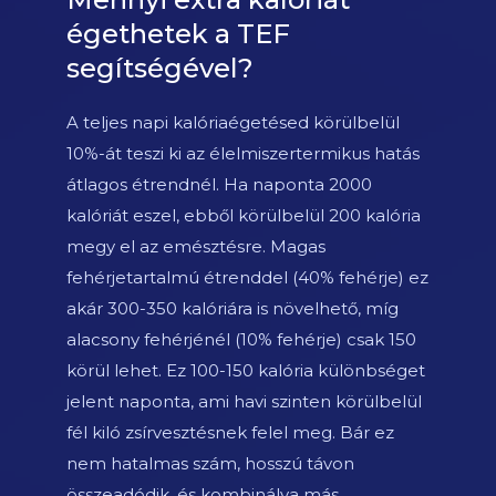
égethetek a TEF
segítségével?
A teljes napi kalóriaégetésed körülbelül
10%-át teszi ki az élelmiszertermikus hatás
átlagos étrendnél. Ha naponta 2000
kalóriát eszel, ebből körülbelül 200 kalória
megy el az emésztésre. Magas
fehérjetartalmú étrenddel (40% fehérje) ez
akár 300-350 kalóriára is növelhető, míg
alacsony fehérjénél (10% fehérje) csak 150
körül lehet. Ez 100-150 kalória különbséget
jelent naponta, ami havi szinten körülbelül
fél kiló zsírvesztésnek felel meg. Bár ez
nem hatalmas szám, hosszú távon
összeadódik, és kombinálva más