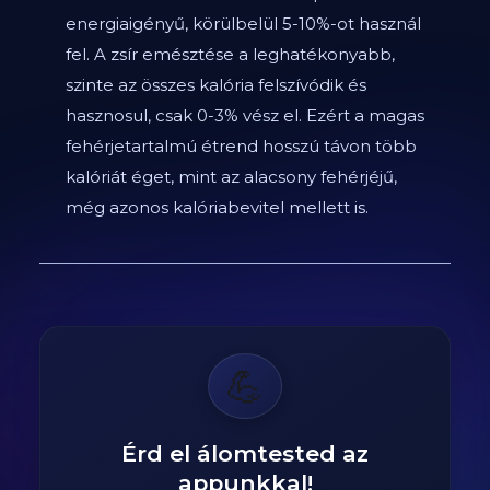
energiaigényű, körülbelül 5-10%-ot használ
fel. A zsír emésztése a leghatékonyabb,
szinte az összes kalória felszívódik és
hasznosul, csak 0-3% vész el. Ezért a magas
fehérjetartalmú étrend hosszú távon több
kalóriát éget, mint az alacsony fehérjéjű,
még azonos kalóriabevitel mellett is.
💪
Érd el álomtested az
appunkkal!