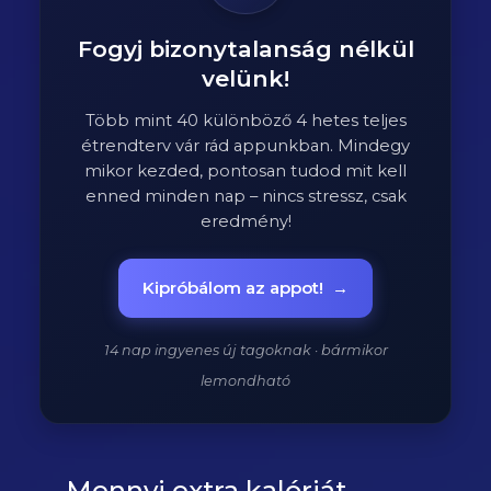
Fogyj bizonytalanság nélkül
velünk!
Több mint 40 különböző 4 hetes teljes
étrendterv vár rád appunkban. Mindegy
mikor kezded, pontosan tudod mit kell
enned minden nap – nincs stressz, csak
eredmény!
Kipróbálom az appot!
→
14 nap ingyenes új tagoknak · bármikor
lemondható
Mennyi extra kalóriát