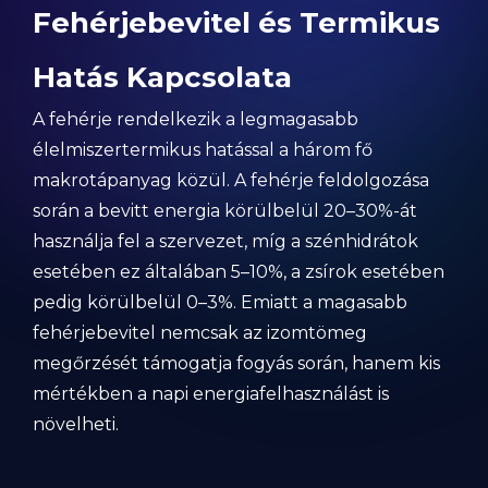
Fehérjebevitel és Termikus
Hatás Kapcsolata
A fehérje rendelkezik a legmagasabb
élelmiszertermikus hatással a három fő
makrotápanyag közül. A fehérje feldolgozása
során a bevitt energia körülbelül 20–30%-át
használja fel a szervezet, míg a szénhidrátok
esetében ez általában 5–10%, a zsírok esetében
pedig körülbelül 0–3%. Emiatt a magasabb
fehérjebevitel nemcsak az izomtömeg
megőrzését támogatja fogyás során, hanem kis
mértékben a napi energiafelhasználást is
növelheti.