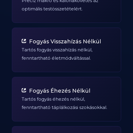
Precíz makró és kalóriakövetés az
optimális testösszetételért.
Fogyás Visszahízás Nélkül
Tartós fogyás visszahízás nélkül,
fenntartható életmódváltással.
Fogyás Éhezés Nélkül
Tartós fogyás éhezés nélkül,
fenntartható táplálkozási szokásokkal.