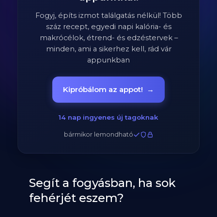
Fogyj, építs izmot találgatás nélkül! Több
száz recept, egyedi napi kalória- és
makrócélok, étrend- és edzéstervek –
minden, ami a sikerhez kell, rád vár
appunkban
Kipróbálom az appot!
→
14 nap ingyenes új tagoknak
bármikor lemondható
Segít a fogyásban, ha sok
fehérjét eszem?