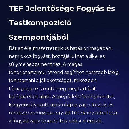
TEF Jelentősége Fogyás és
Testkompozíció
Szempontjából
Bár az élelmiszertermikus hatás önmagában
nem okoz fogyást, hozzájárulhat a sikeres
súlymenedzsmenthez. A magas
fehérjetartalmú étrend segíthet hosszabb ideig
fenntartani a jóllakottságot, miközben
támogatja az izomtömeg megtartását
kalóriadeficit alatt. A megfelelő fehérjebevitel,
kiegyensúlyozott makrotápanyag-elosztás és
rendszeres mozgás együtt hatékonyabbá teszi
a fogyási vagy izomépítési célok elérését.