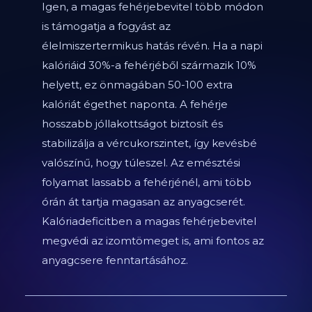
Igen, a magas fehérjebevitel több módon
is támogatja a fogyást az
élelmiszertermikus hatás révén. Ha a napi
kalóriáid 30%-a fehérjéből származik 10%
helyett, ez önmagában 50-100 extra
kalóriát égethet naponta. A fehérje
hosszabb jóllakottságot biztosít és
stabilizálja a vércukorszintet, így kevésbé
valószínű, hogy túleszel. Az emésztési
folyamat lassabb a fehérjénél, ami több
órán át tartja magasan az anyagcserét.
Kalóriadeficitben a magas fehérjebevitel
megvédi az izomtömeget is, ami fontos az
anyagcsere fenntartásához.