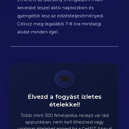
kevésbé leszel aktív napközben és
gyengébb lesz az edzésteljesítményed.
Célozz meg legalább 7-8 óra minőségi
alvást minden éjjel.
🍽️
Élvezd a fogyást ízletes
ételekkel!
Több mint 300 fehérjedús recept vár rád
appunkban, nem kell éhezned vagy
unalmas ételeket enned ha a GetFIT App-al