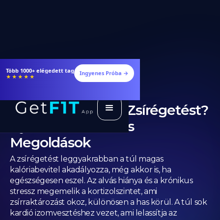
Étrendek, receptek és edzéstervek
Ingyenes Próba →
★★★★★
Mi Akadályozza a Zsírégetést?
Gyakori Indokok és
Megoldások
A zsírégetést leggyakrabban a túl magas
kalóriabevitel akadályozza, még akkor is, ha
egészségesen eszel. Az alvás hiánya és a krónikus
stressz megemelik a kortizolszintet, ami
zsírraktározást okoz, különösen a has körül. A túl sok
kardió izomvesztéshez vezet, ami lelassítja az