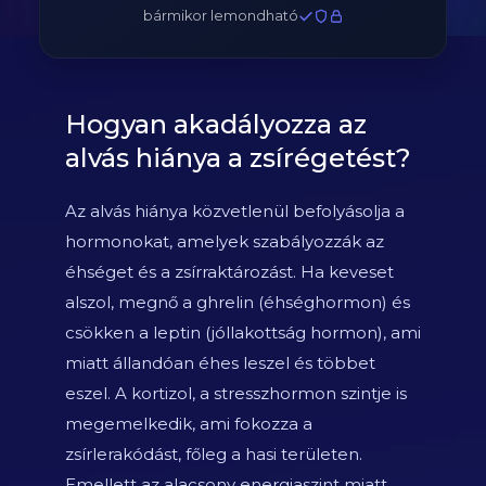
bármikor lemondható
Hogyan akadályozza az
alvás hiánya a zsírégetést?
Az alvás hiánya közvetlenül befolyásolja a
hormonokat, amelyek szabályozzák az
éhséget és a zsírraktározást. Ha keveset
alszol, megnő a ghrelin (éhséghormon) és
csökken a leptin (jóllakottság hormon), ami
miatt állandóan éhes leszel és többet
eszel. A kortizol, a stresszhormon szintje is
megemelkedik, ami fokozza a
zsírlerakódást, főleg a hasi területen.
Emellett az alacsony energiaszint miatt