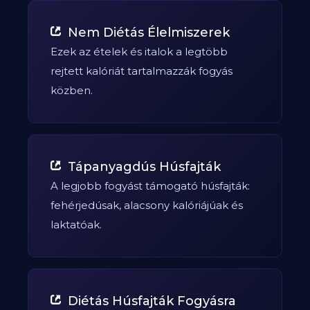
Nem Diétás Élelmiszerek
Ezek az ételek és italok a legtöbb
rejtett kalóriát tartalmazzák fogyás
közben.
Tápanyagdús Húsfajták
A legjobb fogyást támogató húsfajták:
fehérjedúsak, alacsony kalóriájúak és
laktatóak.
Diétás Húsfajták Fogyásra