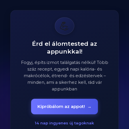
💪
Érd el álomtested az
appunkkal!
Fogyj, építs izmot találgatás nélkül! Több
száz recept, egyedi napi kalória- és
makrócélok, étrend- és edzéstervek –
minden, ami a sikerhez kell, rád vár
appunkban
Kipróbálom az appot!
→
14 nap ingyenes új tagoknak