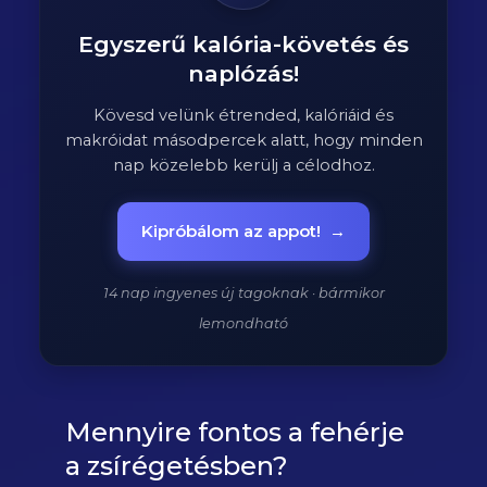
Egyszerű kalória-követés és
naplózás!
Kövesd velünk étrended, kalóriáid és
makróidat másodpercek alatt, hogy minden
nap közelebb kerülj a célodhoz.
Kipróbálom az appot!
→
14 nap ingyenes új tagoknak · bármikor
lemondható
Mennyire fontos a fehérje
a zsírégetésben?