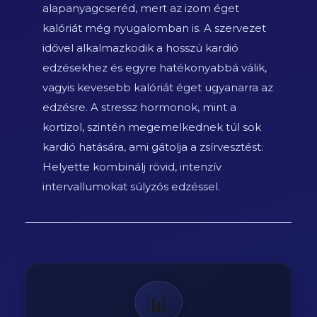
alapanyagcseréd, mert az izom éget
kalóriát még nyugalomban is. A szervezet
idővel alkalmazkodik a hosszú kardió
edzésekhez és egyre hatékonyabbá válik,
vagyis kevesebb kalóriát éget ugyanarra az
edzésre. A stressz hormonok, mint a
kortizol, szintén megemelkednek túl sok
kardió hatására, ami gátolja a zsírvesztést.
Helyette kombinálj rövid, intenzív
intervallumokat súlyzós edzéssel.
📊