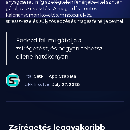
anyagcserét, míg az elégtelen fehérjebevitel szintén
gátolja a zsírvesztést. A megoldás: pontos
kalórianyomon követés, minőségi alvás,
stresszkezelés, súlyzós edzés és magas fehérjebevitel.
Fedezd fel, mi gátolja a
zsírégetést, és hogyan tehetsz
ellene hatékonyan.
Írta :
GetFIT App Csapata
Cikk frissítve :
July 27, 2026
Zsírégetés leggyakoribb