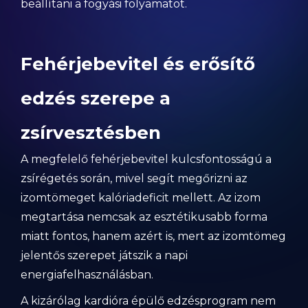
beállítani a fogyási folyamatot.
Fehérjebevitel és erősítő
edzés szerepe a
zsírvesztésben
A megfelelő fehérjebevitel kulcsfontosságú a
zsírégetés során, mivel segít megőrizni az
izomtömeget kalóriadeficit mellett. Az izom
megtartása nemcsak az esztétikusabb forma
miatt fontos, hanem azért is, mert az izomtömeg
jelentős szerepet játszik a napi
energiafelhasználásban.
A kizárólag kardióra épülő edzésprogram nem