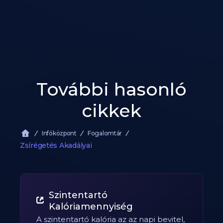
További hasonló
cikkek
Infóközpont
Fogalomtár
Zsírégetés Akadályai
Szintentartó
Kalóriamennyiség
A szintentartó kalória az az napi bevitel,