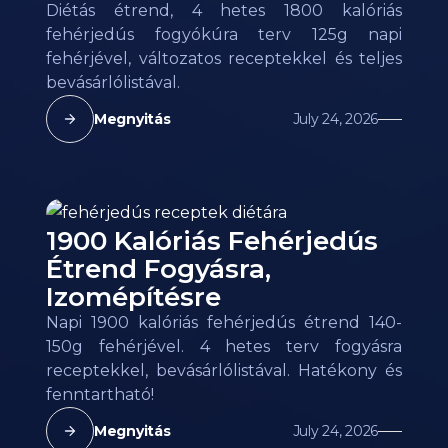
Diétás étrend, 4 hetes 1800 kalóriás
fehérjedús fogyókúra terv 125g napi
fehérjével, változatos receptekkel és teljes
bevásárlólistával.
Megnyitás
July 24, 2026
1900 Kalóriás Fehérjedús
Étrend Fogyásra,
Izomépítésre
Napi 1900 kalóriás fehérjedús étrend 140-
150g fehérjével. 4 hetes terv fogyásra
receptekkel, bevásárlólistával. Hatékony és
fenntartható!
Megnyitás
July 24, 2026