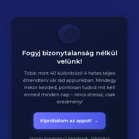
📋
Fogyj bizonytalanság nélkül
velünk!
Több mint 40 különböző 4 hetes teljes
étrendterv vár rád appunkban. Mindegy
mikor kezded, pontosan tudod mit kell
enned minden nap – nincs stressz, csak
eredmény!
Kipróbálom az appot!
→
14 nap ingyenes új tagoknak · bármikor