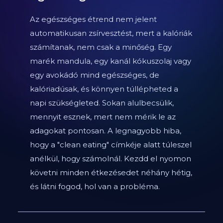
Az egészséges étrend nem jelent
automatikusan zsírvesztést, mert a kalóriák
számítanak, nem csak a minőség. Egy
marék mandula, egy kanál kókuszolaj vagy
egy avokádó mind egészséges, de
kalóriadúsak, és könnyen túllépheted a
napi szükségleted. Sokan alulbecsülik,
mennyit esznek, mert nem mérik le az
adagokat pontosan. A legnagyobb hiba,
hogy a "clean eating" címkéje alatt túleszel
anélkül, hogy számolnál. Kezdd el nyomon
követni minden étkezésedet néhány hétig,
és látni fogod, hol van a probléma.