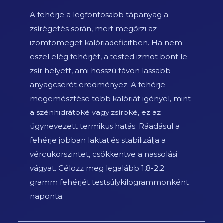
A fehérje a legfontosabb tápanyag a
zsírégetés során, mert megőrzi az
izomtömeget kalóriadeficitben. Ha nem
eszel elég fehérjét, a tested izmot bont le
zsír helyett, ami hosszú távon lassabb
anyagcserét eredményez. A fehérje
megemésztése több kalóriát igényel, mint
a szénhidrátoké vagy zsíroké, ez az
úgynevezett termikus hatás. Ráadásul a
fehérje jobban laktat és stabilizálja a
vércukorszintet, csökkentve a nassolási
vágyat. Célozz meg legalább 1,8-2,2
gramm fehérjét testsúlykilogrammonként
naponta.