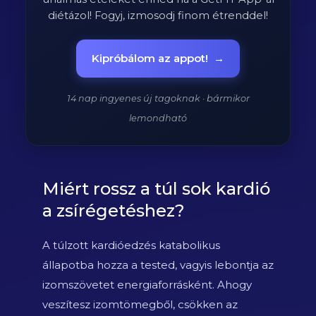
diétázol! Fogyj, izmosodj finom étrenddel!
Kipróbálom az appot!
→
14 nap ingyenes új tagoknak · bármikor
lemondható
Miért rossz a túl sok kardió
a zsírégetéshez?
A túlzott kardióedzés katabolikus
állapotba hozza a tested, vagyis lebontja az
izomszövetet energiaforrásként. Ahogy
veszítesz izomtömegből, csökken az