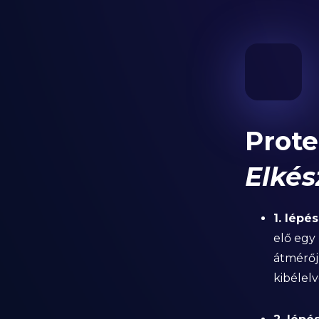
Prote
Elkés
1. lépés
elő egy
átmérőj
kibélelv