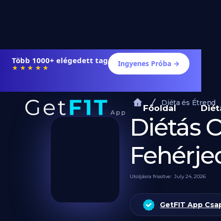
Több 1000+ elégedett tag
Ingyenes Próba →
★★★★★
Diéta és Étrend
Főoldal
Diét
Diétás 
Fehérje
Utoljásra frissítve:
July 24, 2026
GetFIT App Csa