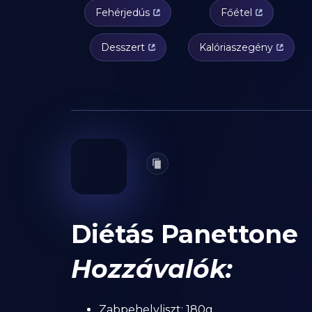
Fehérjedús
Főétel
Desszert
Kalóriaszegény
Diétás Panettone
Hozzávalók:
Zabpehelyliszt: 180g