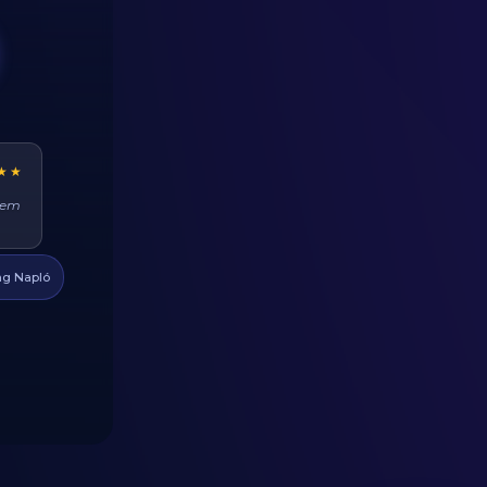
★★
ehet
at
g Napló