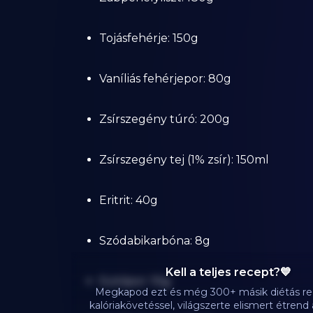
Tojásfehérje: 150g
Vaníliás fehérjepor: 80g
Zsírszegény túró: 200g
Zsírszegény tej (1% zsír): 150ml
Eritrit: 40g
Szódabikarbóna: 8g
Kell a teljes recept?💙
Sütőpor: 10g
Megkapod ezt és még 300+ másik diétás re
kalóriakövetéssel, világszerte elismert étren