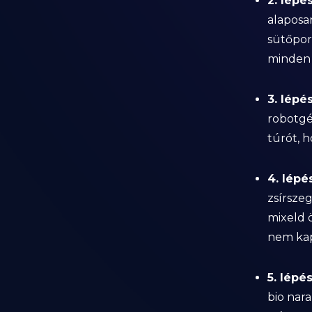
2. lépés
alaposan
sütőpor
minden 
3. lépés
robotgé
túrót, 
4. lépés
zsírszeg
mixeld 
nem kap
5. lépés
bio nara