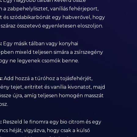
:
Egy nagyobb tálban keverd össze
 a zabpehelylisztet, vaníliás fehérjeport,
t és szódabikarbónát egy habverővel, hogy
száraz összetevő egyenletesen eloszoljon.
:
Egy másik tálban vagy konyhai
pben mixeld teljesen simára a zsírszegény
hogy ne legyenek csomók benne.
:
Add hozzá a túróhoz a tojásfehérjét,
ény tejet, eritritet és vanília kivonatot, majd
össze újra, amíg teljesen homogén masszát
sz.
:
Reszeld le finomra egy bio citrom és egy
ncs héját, vigyázva, hogy csak a külső