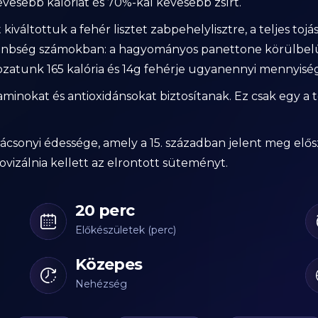
vesebb kalóriát és 70%-kal kevesebb zsírt.
iváltottuk a fehér lisztet zabpehelylisztre, a teljes tojás
lönbség számokban: a hagyományos panettone körülbelül 
zatunk 165 kalória és 14g fehérje ugyanennyi mennyisé
taminokat és antioxidánsokat biztosítanak. Ez csak egy a
csonyi édessége, amely a 15. században jelent meg elős
ovizálnia kellett az elrontott süteményt.
20 perc
Előkészületek (perc)
Közepes
Nehézség