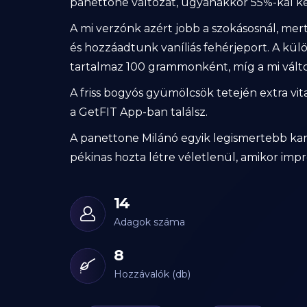
panettone változat, ugyanakkor 55%-kal ke
A mi verzónk azért jobb a szokásosnál, mert k
és hozzáadtunk vaníliás fehérjeport. A kü
tartalmaz 100 grammonként, míg a mi válto
A friss bogyós gyümölcsök tetején extra vi
a GetFIT App-ban találsz.
A panettone Milánó egyik legismertebb kará
pékinas hozta létre véletlenül, amikor impr
14
Adagok száma
8
Hozzávalók (db)