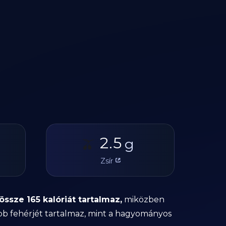
2.5
🫒
g
Zsír
sze 165 kalóriát tartalmaz,
miközben
öbb fehérjét tartalmaz, mint a hagyományos