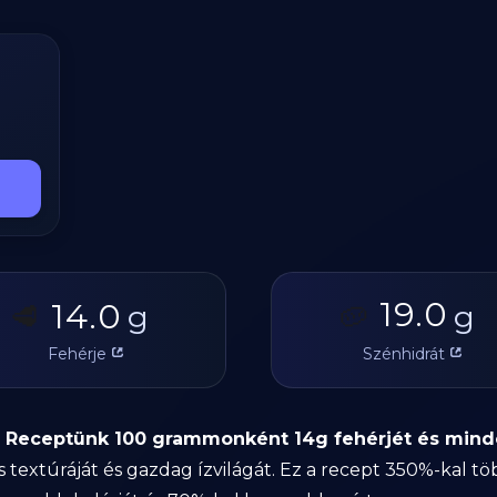
19.0
14.0
🥩
g
🥔
g
Fehérje
Szénhidrát
 Receptünk 100 grammonként 14g fehérjét és mindös
s textúráját és gazdag ízvilágát. Ez a recept 350%-kal t