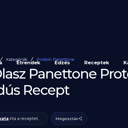
Kategóriák
Protein Panettone
a
Étrendek
Edzés
Receptek
K
Olasz Panettone Prot
dús Recept
pata
írta a receptet.
Megosztás