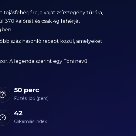
t tojásfehérjére, a vajat zsírszegény túróra,
370 kalóriát és csak 4g fehérjét
gben.
 több száz hasonló recept közül, amelyeket
zör. A legenda szerint egy Toni nevű
50 perc
Főzési idő (perc)
42
Glikémiás index