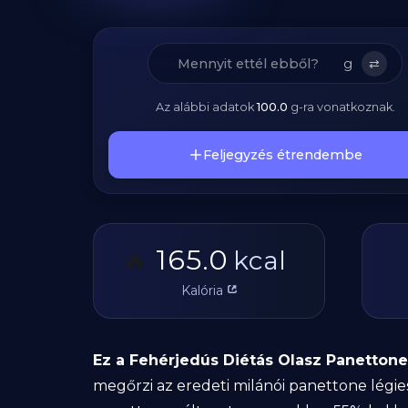
g
⇄
Az alábbi adatok
100.0
g
-ra vonatkoznak.
Feljegyzés étrendembe
165.0
🔥
kcal
Kalória
Ez a Fehérjedús Diétás Olasz Panettone
megőrzi az eredeti milánói panettone légie