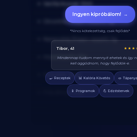
Vanília kivonat: 10ml
Ingyen kipróbálom!
→
Citromhéj (frissen reszelt): 5g
*Nincs kötelezettség, csak fejlődés*
Narancshéj (frissen reszelt): 5g
Réka, 29
★★★
Mazsolaszőlő: 60g
Azt hittem diétán csak csirkét és brokkolit l
enni, veletek mindig tudok valami finom
enni, és sosem éhezem!
Friss eper: 100g
🍳
📊
🥗
Receptek
Kalória Követés
Tápanya
Friss áfonya: 50g
📱
💪
Programok
Edzéstervek