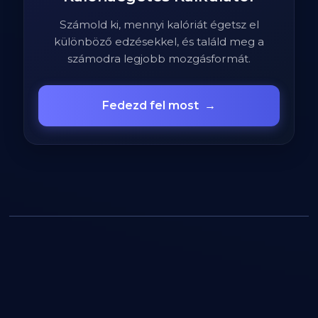
Számold ki, mennyi kalóriát égetsz el
különböző edzésekkel, és találd meg a
számodra legjobb mozgásformát.
Fedezd fel most
→