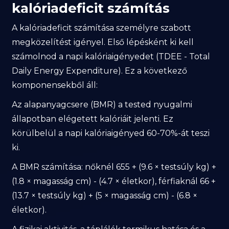
kalóriadeficit számítás
A kalóriadeficit számítása személyre szabott
megközelítést igényel. Első lépésként ki kell
számolnod a napi kalóriaigényedet (TDEE - Total
Daily Energy Expenditure). Ez a következő
komponensekből áll:
Az alapanyagcsere (BMR) a tested nyugalmi
állapotban elégetett kalóriáit jelenti. Ez
körülbelül a napi kalóriaigényed 60-70%-át teszi
ki.
A BMR számítása: nőknél 655 + (9.6 × testsúly kg) +
(1.8 × magasság cm) - (4.7 × életkor), férfiaknál 66 +
(13.7 × testsúly kg) + (5 × magasság cm) - (6.8 ×
életkor).