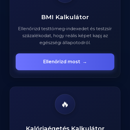
BMI Kalkulátor
Ellenőrizd testtömeg-indexedet és testzsír
százalékodat, hogy reális képet kapj az
egészségi állapotodról.
Ellenőrizd most
→
🔥
Kalóriaégetés Kalkulátor