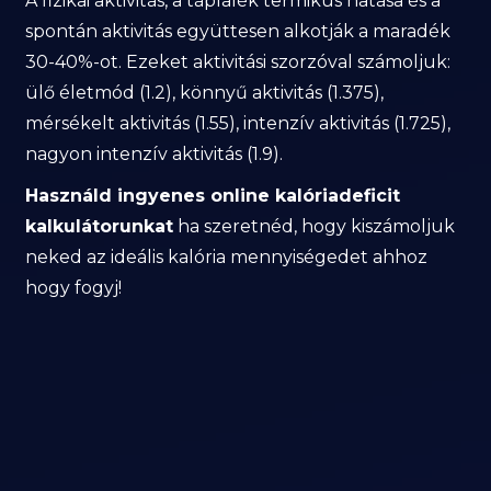
A fizikai aktivitás, a táplálék termikus hatása és a
spontán aktivitás együttesen alkotják a maradék
30-40%-ot. Ezeket aktivitási szorzóval számoljuk:
ülő életmód (1.2), könnyű aktivitás (1.375),
mérsékelt aktivitás (1.55), intenzív aktivitás (1.725),
nagyon intenzív aktivitás (1.9).
Használd ingyenes online kalóriadeficit
kalkulátorunkat
ha szeretnéd, hogy kiszámoljuk
neked az ideális kalória mennyiségedet ahhoz
hogy fogyj!