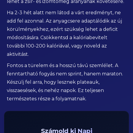
lehet a zsír- és izomtömeg arányának követésére.
Ha 2-3 hét alatt nem látod a várt eredményt, ne
add fel azonnal. Az anyagcsere adaptálódik az új
körülményekhez, ezért szükség lehet a deficit
módosítására. Csökkentsd a kalóriabevitelt
további 100-200 kalóriával, vagy növeld az
aktivitást.
Fontos a türelem és a hosszú távú szemlélet. A
fenntartható fogyás nem sprint, hanem maraton.
Készülj fel arra, hogy lesznek plateauk,
visszaesések, és nehéz napok. Ez teljesen
természetes része a folyamatnak.
Számold ki Napi