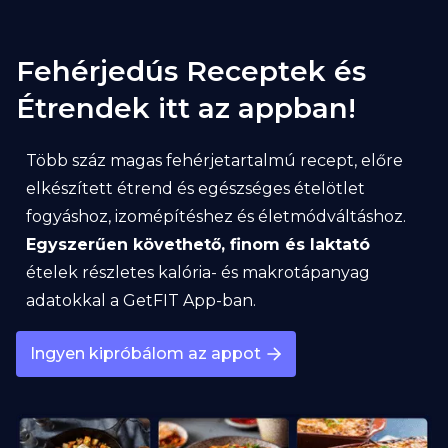
Fehérjedús Receptek és
Étrendek itt az appban!
Több száz magas fehérjetartalmú recept, előre
elkészített étrend és egészséges ételötlet
fogyáshoz, izomépítéshez és életmódváltáshoz.
Egyszerűen követhető, finom és laktató
ételek részletes kalória- és makrotápanyag
adatokkal a GetFIT App-ban.
Ingyen kipróbálom az appot