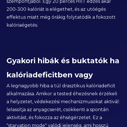
szempontjából. Egy 20 perces HIIT edzés akár
200-300 kalóriát is elégethet, és az utóégés
effektus miatt még órákig folytatódik a fokozott
kalóriaégetés.
Gyakori hibák és buktatók ha
kalóriadeficitben vagy
A legnagyobb hiba a túl drasztikus kalóriadeficit
alkalmazása. Amikor a tested éhezésnek érzékeli
a helyzetet, védekezési mechanizmusokat aktivál:
lelassítja az anyagcserét, csökkenti a spontán
aktivitást, és fokozza az éhségérzetet. Ez a
"starvation mode" valódi jelenség, ami hosszú