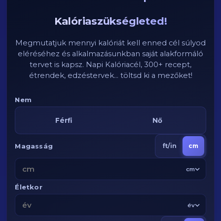
Kalóriaszükségleted!
Megmutatjuk mennyi kalóriát kell enned cél súlyod
eléréséhez és alkalmazásunkban saját alakformáló
tervet is kapsz. Napi Kalóriacél, 300+ recept,
étrendek, edzéstervek... töltsd ki a mezőket!
Nem
Férfi
Nő
Magasság
ft/in
cm
cm
Életkor
év