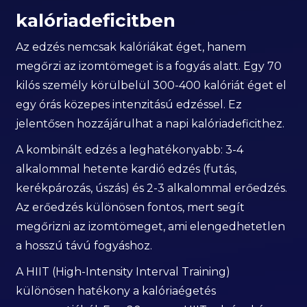
kalóriadeficitben
Az edzés nemcsak kalóriákat éget, hanem
megőrzi az izomtömeget is a fogyás alatt. Egy 70
kilós személy körülbelül 300-400 kalóriát éget el
egy órás közepes intenzitású edzéssel. Ez
jelentősen hozzájárulhat a napi kalóriadeficithez.
A kombinált edzés a leghatékonyabb: 3-4
alkalommal hetente kardió edzés (futás,
kerékpározás, úszás) és 2-3 alkalommal erőedzés.
Az erőedzés különösen fontos, mert segít
megőrizni az izomtömeget, ami elengedhetetlen
a hosszú távú fogyáshoz.
A HIIT (High-Intensity Interval Training)
különösen hatékony a kalóriaégetés