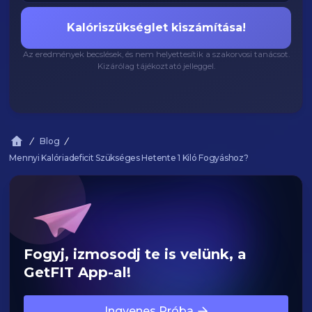
Kalóriszükséglet kiszámítása!
Az eredmények becslések, és nem helyettesítik a szakorvosi tanácsot.
Kizárólag tájékoztató jelleggel.
Blog
Mennyi Kalóriadeficit Szükséges Hetente 1 Kiló Fogyáshoz?
Fogyj, izmosodj te is velünk, a
GetFIT App-al!
Ingyenes Próba