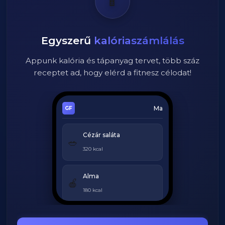
📱
Egyszerű
kalóriaszámlálás
Appunk kalória és tápanyag tervet, több száz
receptet ad, hogy elérd a fitnesz célodat!
Ma
Cézár saláta
🥗
320 kcal
Alma
🍎
180 kcal
Grillezett csirke
🍗