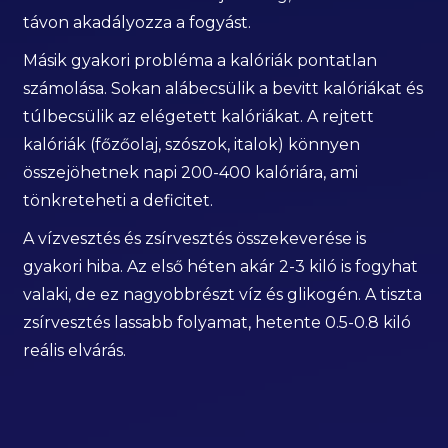
távon akadályozza a fogyást.
Másik gyakori probléma a kalóriák pontatlan
számolása. Sokan alábecsülik a bevitt kalóriákat és
túlbecsülik az elégetett kalóriákat. A rejtett
kalóriák (főzőolaj, szószok, italok) könnyen
összejöhetnek napi 200-400 kalóriára, ami
tönkreteheti a deficitet.
A vízvesztés és zsírvesztés összekeverése is
gyakori hiba. Az első héten akár 2-3 kiló is fogyhat
valaki, de ez nagyobbrészt víz és glikogén. A tiszta
zsírvesztés lassabb folyamat, hetente 0.5-0.8 kiló
reális elvárás.