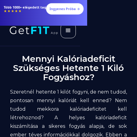
Több 1000+ elégedett tag
Ingyenes Próba →
★★★★★
Mennyi Kalóriadeficit
Szükséges Hetente 1 Kiló
Fogyáshoz?
Szeretnél hetente 1 kilót fogyni, de nem tudod,
pontosan mennyi kalóriát kell enned? Nem
tudod mekkora kalóriadeficitet kell
létrehoznod? A helyes kalóriadeficit
kiszámítása a sikeres fogyás alapja, de sok
ember téves információkkal dolgozik. Ebben a