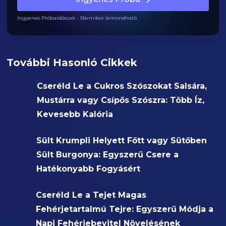
Ingyenes Próbaidőszak - Bármikor lemondható
További Hasonló Cikkek
Cseréld Le a Cukros Szószokat Salsára,
Mustárra vagy Csípős Szószra: Több Íz,
Kevesebb Kalória
Sült Krumpli Helyett Főtt vagy Sütőben
Sült Burgonya: Egyszerű Csere a
Hatékonyabb Fogyásért
Cseréld Le a Tejet Magas
Fehérjetartalmú Tejre: Egyszerű Módja a
Napi Fehérjebevitel Növelésének