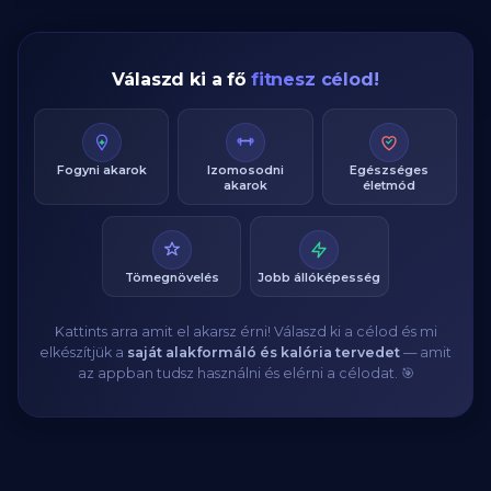
Válaszd ki a fő
fitnesz célod!
Fogyni akarok
Izomosodni
Egészséges
akarok
életmód
Tömegnövelés
Jobb állóképesség
Kattints arra amit el akarsz érni! Válaszd ki a célod és mi
elkészítjük a
saját alakformáló és kalória tervedet
— amit
az appban tudsz használni és elérni a célodat. 🎯