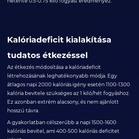
hetente 0.5-0.75 kiló fogyást eredményez.
Kalóriadeficit kialakítása
tudatos étkezéssel
Az étkezés módosítása a kalóriadeficit
létrehozásának leghatékonyabb módja. Egy
átlagos napi 2000 kalóriás igény esetén 1100-1300
kalória bevitele szükséges az 1 kiló/hét fogyáshoz.
Ez azonban extrém alacsony, és nem ajánlott
hosszú távra.
A gyakorlatban célszerűbb a napi 1500-1600
kalóriás bevitel, ami 400-500 kalóriás deficitet