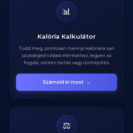
📊
Kalória Kalkulátor
Tudd meg, pontosan mennyi kalóriára van
szükséged céljaid eléréséhez, legyen az
fogyás, szinten tartás vagy izomépítés.
Számold ki most
→
⚖️