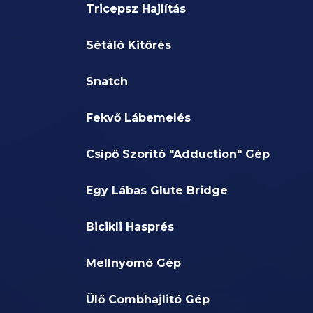
Tricepsz Hajlítás
Sétáló Kitörés
Snatch
Fekvő Lábemelés
Csípő Szorító "Adduction" Gép
Egy Lábas Glute Bridge
Bicikli Hasprés
Mellnyomó Gép
Ülő Combhajlitó Gép