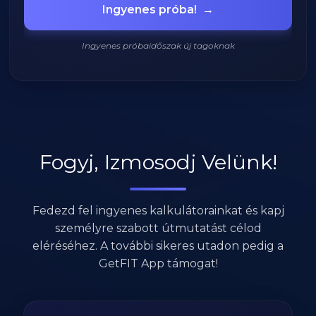
Ingyenes próba!
→
420 kcal
Ingyenes próbaidőszak új tagoknak
920
/
2200
kcal
Fogyj, Izmosodj Velünk!
Fedezd fel ingyenes kalkulátorainkat és kapj
személyre szabott útmutatást célod
eléréséhez. A további sikeres utadon pedig a
GetFIT App támogat!