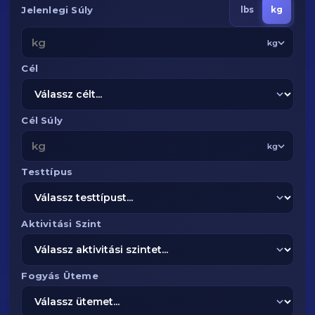
Jelenlegi Súly
lbs
kg
kg
Cél
Cél Súly
kg
Testtípus
Aktivitási Szint
Fogyás Üteme