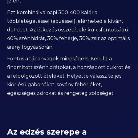
jelent.
Ezt kombinálva napi 300-400 kalória
többletégetéssel (edzéssel), elérheted a kívánt
deficitet. Az étkezés összetétele kulcsfontosságú:
40% szénhidrát, 30% fehérje, 30% zsír az optimális
arány fogyás során.
Fontos a tápanyagok minősége is. Kerüld a
finomított szénhidrátokat, a hozzáadott cukrot és
a feldolgozott ételeket. Helyette válassz teljes
kiőrlésű gabonákat, sovány fehérjéket,
egészséges zsírokat és rengeteg zöldséget.
Az edzés szerepe a